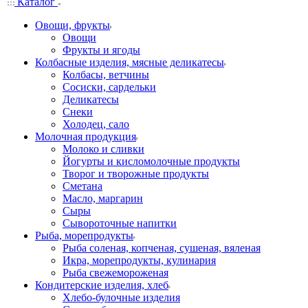
Каталог
Овощи, фрукты
Овощи
Фрукты и ягоды
Колбасные изделия, мясные деликатесы
Колбасы, ветчины
Сосиски, сардельки
Деликатесы
Снеки
Холодец, сало
Молочная продукция
Молоко и сливки
Йогурты и кисломолочные продукты
Творог и творожные продукты
Сметана
Масло, маргарин
Сыры
Сывороточные напитки
Рыба, морепродукты
Рыба соленая, копченая, сушеная, вяленая
Икра, морепродукты, кулинария
Рыба свежемороженая
Кондитерские изделия, хлеб
Хлебо-булочные изделия