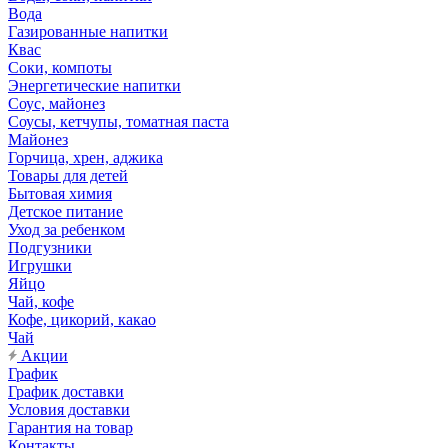
Вода
Газированные напитки
Квас
Соки, компоты
Энергетические напитки
Соус, майонез
Соусы, кетчупы, томатная паста
Майонез
Горчица, хрен, аджика
Товары для детей
Бытовая химия
Детское питание
Уход за ребенком
Подгузники
Игрушки
Яйцо
Чай, кофе
Кофе, цикорий, какао
Чай
Акции
График
График доставки
Условия доставки
Гарантия на товар
Контакты