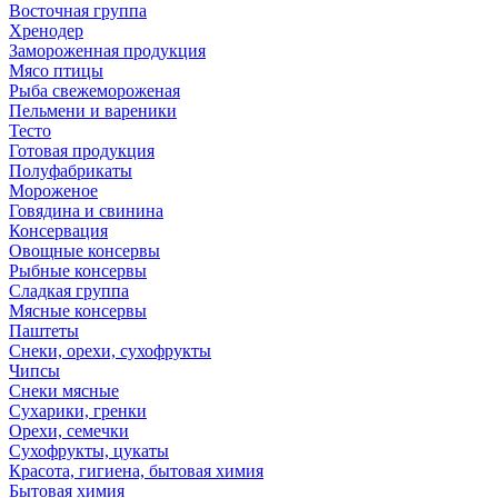
Восточная группа
Хренодер
Замороженная продукция
Мясо птицы
Рыба свежемороженая
Пельмени и вареники
Тесто
Готовая продукция
Полуфабрикаты
Мороженое
Говядина и свинина
Консервация
Овощные консервы
Рыбные консервы
Сладкая группа
Мясные консервы
Паштеты
Снеки, орехи, сухофрукты
Чипсы
Снеки мясные
Сухарики, гренки
Орехи, семечки
Сухофрукты, цукаты
Красота, гигиена, бытовая химия
Бытовая химия