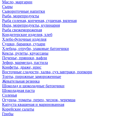
Масло, маргарин
Сыры
Сывороточные напитки
Рыба, морепродукты
Рыба соленая, копченая, сушеная, вяленая
Икра, морепродукты, кулинария
Рыба свежемороженая
Кондитерские изделия, хлеб
Хлебо-булочные изделия
Сушки, баранки, сухари
Хлебцы, отруби, злаковые батончики
Кексы, рулеты, круассаны
Печенье, пряники, вафли
Зефир, мармелад, пастила
Конфеты, драже, ирис
Восточные сладости, халва, сух.завтраки, попкорн
Торты, пирожные замороженные
Жевательная резинка
Шоколад и шоколадные батончики
Шоколадная паста
Соленья
Огурцы, томаты, перец, чеснок, черемша
Капуста квашеная и маринованная
Корейские салаты
Грибы