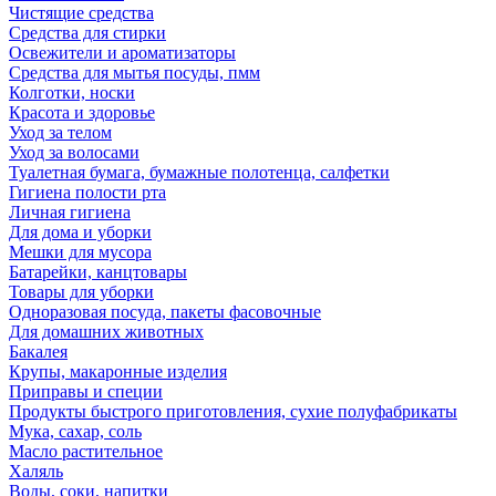
Чистящие средства
Средства для стирки
Освежители и ароматизаторы
Средства для мытья посуды, пмм
Колготки, носки
Красота и здоровье
Уход за телом
Уход за волосами
Туалетная бумага, бумажные полотенца, салфетки
Гигиена полости рта
Личная гигиена
Для дома и уборки
Мешки для мусора
Батарейки, канцтовары
Товары для уборки
Одноразовая посуда, пакеты фасовочные
Для домашних животных
Бакалея
Крупы, макаронные изделия
Приправы и специи
Продукты быстрого приготовления, сухие полуфабрикаты
Мука, сахар, соль
Масло растительное
Халяль
Воды, соки, напитки