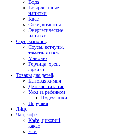
Вода
Газированные
напитки
Квас
Соки, компоты
Энергетические
напитки
Соус, майонез
Соусы, кетчупы,
томатная паста
Майонез
Горчица, хрен,
аджика
Товары для детей
Бытовая химия
Детское питание
Уход за ребенком
Подгузники
Игрушки
Яйцо
Чай, кофе
Кофе, цикорий,
какао
Чай