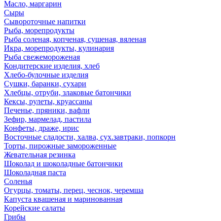
Масло, маргарин
Сыры
Сывороточные напитки
Рыба, морепродукты
Рыба соленая, копченая, сушеная, вяленая
Икра, морепродукты, кулинария
Рыба свежемороженая
Кондитерские изделия, хлеб
Хлебо-булочные изделия
Сушки, баранки, сухари
Хлебцы, отруби, злаковые батончики
Кексы, рулеты, круассаны
Печенье, пряники, вафли
Зефир, мармелад, пастила
Конфеты, драже, ирис
Восточные сладости, халва, сух.завтраки, попкорн
Торты, пирожные замороженные
Жевательная резинка
Шоколад и шоколадные батончики
Шоколадная паста
Соленья
Огурцы, томаты, перец, чеснок, черемша
Капуста квашеная и маринованная
Корейские салаты
Грибы