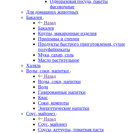
Одноразовая посуда, пакеты
фасовочные
Для домашних животных
Бакалея
Назад
Бакалея
Крупы, макаронные изделия
Приправы и специи
Продукты быстрого приготовления, сухие
полуфабрикаты
Мука, сахар, соль
Масло растительное
Халяль
Воды, соки, напитки
Назад
Воды, соки, напитки
Вода
Газированные напитки
Квас
Соки, компоты
Энергетические напитки
Соус, майонез
Назад
Соус, майонез
Соусы, кетчупы, томатная паста