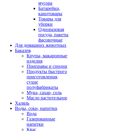
мусора
Батарейки,
канцтовары
Товары для
уборки
Одноразовая
посуда, пакеты
фасовочные
Для домашних животных
Бакалея
Крупы, макаронные
изделия
Приправы и специи
Продукты быстрого
приготовления,
сухие
полуфабрикаты
Мука, сахар, соль
Масло растительное
Халяль
Воды, соки, напитки
Вода
Газированные
напитки
Квас