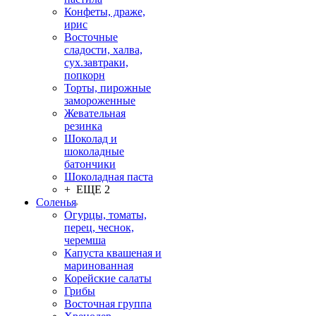
Конфеты, драже,
ирис
Восточные
сладости, халва,
сух.завтраки,
попкорн
Торты, пирожные
замороженные
Жевательная
резинка
Шоколад и
шоколадные
батончики
Шоколадная паста
+ ЕЩЕ 2
Соленья
Огурцы, томаты,
перец, чеснок,
черемша
Капуста квашеная и
маринованная
Корейские салаты
Грибы
Восточная группа