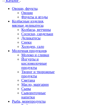
Каталог
Овощи, фрукты
Овощи
Фрукты и ягоды
Колбасные изделия,
мясные деликатесы
Колбасы, ветчины
Сосиски, сардельки
Деликатесы
Снеки
Холодец, сало
Молочная продукция
Молоко и сливки
Йогурты и
кисломолочные
продукты
Творог и творожные
продукты
Сметана
Масло, маргарин
Сыры
Сывороточные
напитки
Рыба, морепродукты