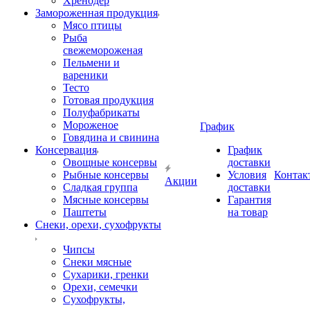
Хренодер
Замороженная продукция
Мясо птицы
Рыба
свежемороженая
Пельмени и
вареники
Тесто
Готовая продукция
Полуфабрикаты
Мороженое
График
Говядина и свинина
Консервация
График
Овощные консервы
доставки
Рыбные консервы
Условия
Контак
Акции
Сладкая группа
доставки
Мясные консервы
Гарантия
Паштеты
на товар
Снеки, орехи, сухофрукты
Чипсы
Снеки мясные
Сухарики, гренки
Орехи, семечки
Сухофрукты,