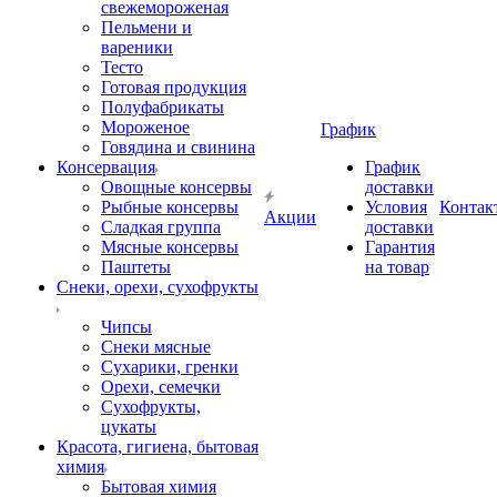
свежемороженая
Пельмени и
вареники
Тесто
Готовая продукция
Полуфабрикаты
Мороженое
График
Говядина и свинина
Консервация
График
Овощные консервы
доставки
Рыбные консервы
Условия
Контак
Акции
Сладкая группа
доставки
Мясные консервы
Гарантия
Паштеты
на товар
Снеки, орехи, сухофрукты
Чипсы
Снеки мясные
Сухарики, гренки
Орехи, семечки
Сухофрукты,
цукаты
Красота, гигиена, бытовая
химия
Бытовая химия