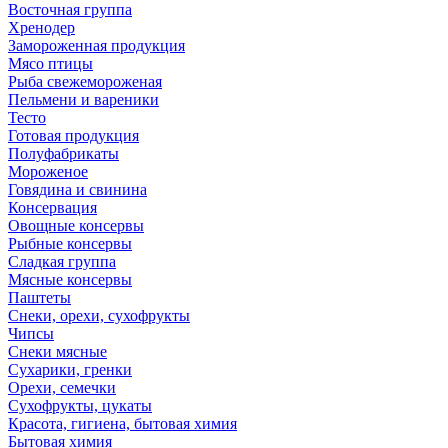
Восточная группа
Хренодер
Замороженная продукция
Мясо птицы
Рыба свежемороженая
Пельмени и вареники
Тесто
Готовая продукция
Полуфабрикаты
Мороженое
Говядина и свинина
Консервация
Овощные консервы
Рыбные консервы
Сладкая группа
Мясные консервы
Паштеты
Снеки, орехи, сухофрукты
Чипсы
Снеки мясные
Сухарики, гренки
Орехи, семечки
Сухофрукты, цукаты
Красота, гигиена, бытовая химия
Бытовая химия