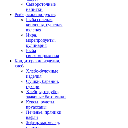
Сывороточные
напитки
Рыба, морепродукты
Рыба соленая,
копченая, сушеная,
вяленая
Икра,
морепродукты,
кулинария
Рыба
свежемороженая
Кондитерские изделия,
хлеб
Хлебо-булочные
изделия
Сушки, баранки,
сухари
Хлебцы, отруби,
злаковые батончики
Кексы, рулеты,
круассаны
Печенье, пряники,
вафли
Зефир, мармелад,
пастила