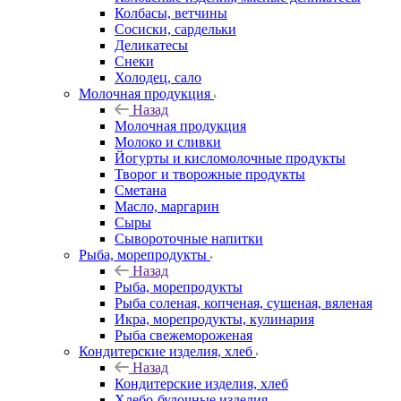
Колбасы, ветчины
Сосиски, сардельки
Деликатесы
Снеки
Холодец, сало
Молочная продукция
Назад
Молочная продукция
Молоко и сливки
Йогурты и кисломолочные продукты
Творог и творожные продукты
Сметана
Масло, маргарин
Сыры
Сывороточные напитки
Рыба, морепродукты
Назад
Рыба, морепродукты
Рыба соленая, копченая, сушеная, вяленая
Икра, морепродукты, кулинария
Рыба свежемороженая
Кондитерские изделия, хлеб
Назад
Кондитерские изделия, хлеб
Хлебо-булочные изделия