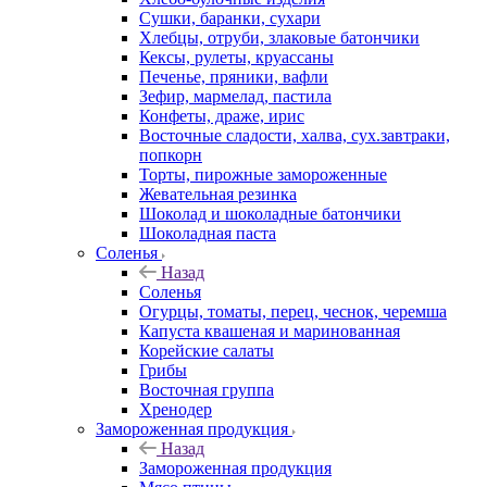
Сушки, баранки, сухари
Хлебцы, отруби, злаковые батончики
Кексы, рулеты, круассаны
Печенье, пряники, вафли
Зефир, мармелад, пастила
Конфеты, драже, ирис
Восточные сладости, халва, сух.завтраки,
попкорн
Торты, пирожные замороженные
Жевательная резинка
Шоколад и шоколадные батончики
Шоколадная паста
Соленья
Назад
Соленья
Огурцы, томаты, перец, чеснок, черемша
Капуста квашеная и маринованная
Корейские салаты
Грибы
Восточная группа
Хренодер
Замороженная продукция
Назад
Замороженная продукция