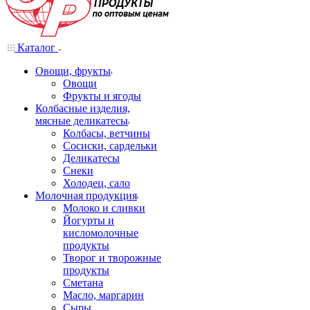
Каталог
Овощи, фрукты
Овощи
Фрукты и ягоды
Колбасные изделия,
мясные деликатесы
Колбасы, ветчины
Сосиски, сардельки
Деликатесы
Снеки
Холодец, сало
Молочная продукция
Молоко и сливки
Йогурты и
кисломолочные
продукты
Творог и творожные
продукты
Сметана
Масло, маргарин
Сыры