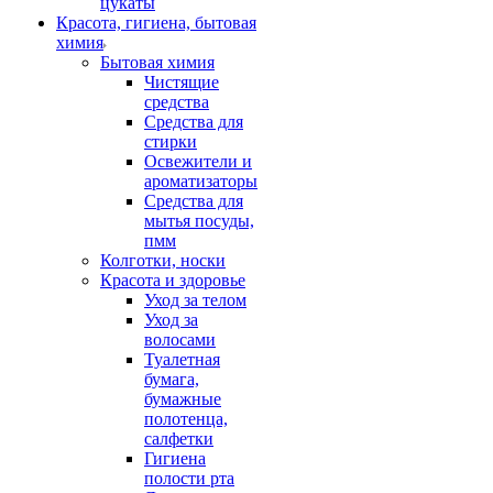
цукаты
Красота, гигиена, бытовая
химия
Бытовая химия
Чистящие
средства
Средства для
стирки
Освежители и
ароматизаторы
Средства для
мытья посуды,
пмм
Колготки, носки
Красота и здоровье
Уход за телом
Уход за
волосами
Туалетная
бумага,
бумажные
полотенца,
салфетки
Гигиена
полости рта