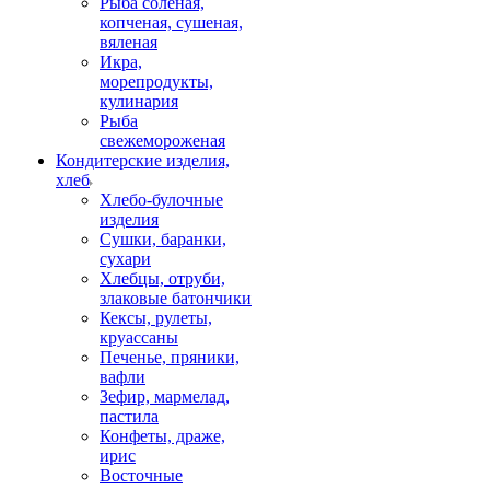
Рыба соленая,
копченая, сушеная,
вяленая
Икра,
морепродукты,
кулинария
Рыба
свежемороженая
Кондитерские изделия,
хлеб
Хлебо-булочные
изделия
Сушки, баранки,
сухари
Хлебцы, отруби,
злаковые батончики
Кексы, рулеты,
круассаны
Печенье, пряники,
вафли
Зефир, мармелад,
пастила
Конфеты, драже,
ирис
Восточные