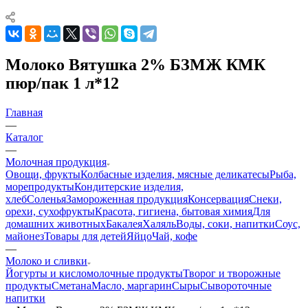
Молоко Вятушка 2% БЗМЖ КМК
пюр/пак 1 л*12
Главная
—
Каталог
—
Молочная продукция
Овощи, фрукты
Колбасные изделия, мясные деликатесы
Рыба,
морепродукты
Кондитерские изделия,
хлеб
Соленья
Замороженная продукция
Консервация
Снеки,
орехи, сухофрукты
Красота, гигиена, бытовая химия
Для
домашних животных
Бакалея
Халяль
Воды, соки, напитки
Соус,
майонез
Товары для детей
Яйцо
Чай, кофе
—
Молоко и сливки
Йогурты и кисломолочные продукты
Творог и творожные
продукты
Сметана
Масло, маргарин
Сыры
Сывороточные
напитки