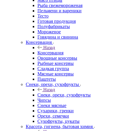
Мясо птицы
Рыба свежемороженая
Пельмени и вареники
Тесто
Готовая продукция
Полуфабрикаты
Мороженое
Говядина и свинина
Консервация
Назад
Консервация
Овощные консервы
Рыбные консервы
Сладкая группа
Мясные консервы
Паштеты
Снеки, орехи, сухофрукты
Назад
Снеки, орехи, сухофрукты
Чипсы
Снеки мясные
Сухарики, гренки
Орехи, семечки
Сухофрукты, цукаты
Красота, гигиена, бытовая химия