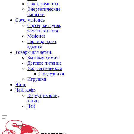
Соки, компоты
Энергетические
напитки
Соус, майонез
Соусы, кетчупы,
томатная паста
Майонез
Горчица, хрен,
аджика
Товары для детей
Бытовая химия
Детское питание
Уход за ребенком
Подгузники
Игрушки
Яйцо
Чай, кофе
Кофе, цикорий,
какао
Чай