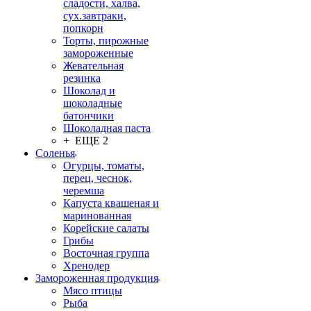
сладости, халва,
сух.завтраки,
попкорн
Торты, пирожные
замороженные
Жевательная
резинка
Шоколад и
шоколадные
батончики
Шоколадная паста
+ ЕЩЕ 2
Соленья
Огурцы, томаты,
перец, чеснок,
черемша
Капуста квашеная и
маринованная
Корейские салаты
Грибы
Восточная группа
Хренодер
Замороженная продукция
Мясо птицы
Рыба