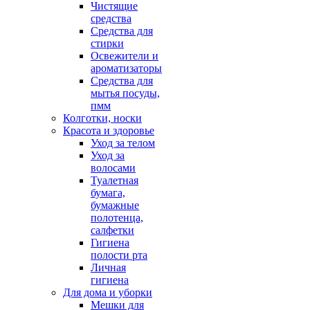
Чистящие
средства
Средства для
стирки
Освежители и
ароматизаторы
Средства для
мытья посуды,
пмм
Колготки, носки
Красота и здоровье
Уход за телом
Уход за
волосами
Туалетная
бумага,
бумажные
полотенца,
салфетки
Гигиена
полости рта
Личная
гигиена
Для дома и уборки
Мешки для