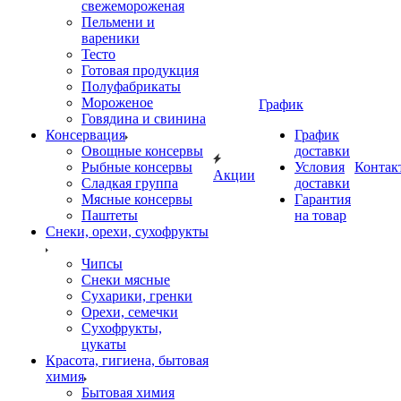
свежемороженая
Пельмени и
вареники
Тесто
Готовая продукция
Полуфабрикаты
Мороженое
График
Говядина и свинина
Консервация
График
Овощные консервы
доставки
Рыбные консервы
Условия
Контак
Акции
Сладкая группа
доставки
Мясные консервы
Гарантия
Паштеты
на товар
Снеки, орехи, сухофрукты
Чипсы
Снеки мясные
Сухарики, гренки
Орехи, семечки
Сухофрукты,
цукаты
Красота, гигиена, бытовая
химия
Бытовая химия