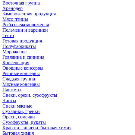
Восточная группа
Хренодер
Замороженная продукция
Мясо птицы
Рыба свежемороженая
Пельмени и вареники
Тесто
Готовая продукция
Полуфабрикаты
Мороженое
Говядина и свинина
Консервация
Овощные консервы
Рыбные консервы
Сладкая группа
Мясные консервы
Паштеты
Снеки, орехи, сухофрукты
Чипсы
Снеки мясные
Сухарики, гренки
Орехи, семечки
Сухофрукты, цукаты
Красота, гигиена, бытовая химия
Бытовая химия