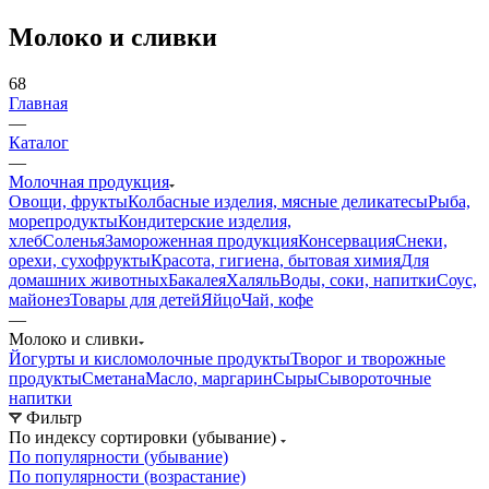
Молоко и сливки
68
Главная
—
Каталог
—
Молочная продукция
Овощи, фрукты
Колбасные изделия, мясные деликатесы
Рыба,
морепродукты
Кондитерские изделия,
хлеб
Соленья
Замороженная продукция
Консервация
Снеки,
орехи, сухофрукты
Красота, гигиена, бытовая химия
Для
домашних животных
Бакалея
Халяль
Воды, соки, напитки
Соус,
майонез
Товары для детей
Яйцо
Чай, кофе
—
Молоко и сливки
Йогурты и кисломолочные продукты
Творог и творожные
продукты
Сметана
Масло, маргарин
Сыры
Сывороточные
напитки
Фильтр
По индексу сортировки (убывание)
По популярности (убывание)
По популярности (возрастание)