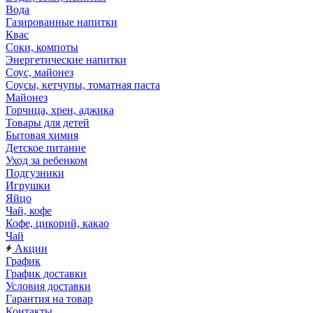
Вода
Газированные напитки
Квас
Соки, компоты
Энергетические напитки
Соус, майонез
Соусы, кетчупы, томатная паста
Майонез
Горчица, хрен, аджика
Товары для детей
Бытовая химия
Детское питание
Уход за ребенком
Подгузники
Игрушки
Яйцо
Чай, кофе
Кофе, цикорий, какао
Чай
Акции
График
График доставки
Условия доставки
Гарантия на товар
Контакты