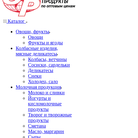
Каталог
Овощи, фрукты
Овощи
Фрукты и ягоды
Колбасные изделия,
мясные деликатесы
Колбасы, ветчины
Сосиски, сардельки
Деликатесы
Снеки
Холодец, сало
Молочная продукция
Молоко и сливки
Йогурты и
кисломолочные
продукты
Творог и творожные
продукты
Сметана
Масло, маргарин
Сыры