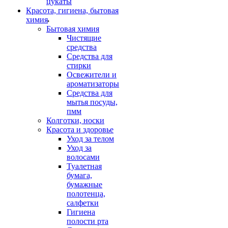
цукаты
Красота, гигиена, бытовая
химия
Бытовая химия
Чистящие
средства
Средства для
стирки
Освежители и
ароматизаторы
Средства для
мытья посуды,
пмм
Колготки, носки
Красота и здоровье
Уход за телом
Уход за
волосами
Туалетная
бумага,
бумажные
полотенца,
салфетки
Гигиена
полости рта