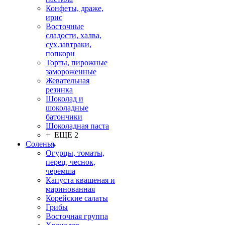
Конфеты, драже,
ирис
Восточные
сладости, халва,
сух.завтраки,
попкорн
Торты, пирожные
замороженные
Жевательная
резинка
Шоколад и
шоколадные
батончики
Шоколадная паста
+ ЕЩЕ 2
Соленья
Огурцы, томаты,
перец, чеснок,
черемша
Капуста квашеная и
маринованная
Корейские салаты
Грибы
Восточная группа