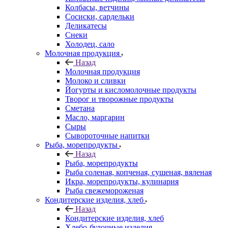
Колбасы, ветчины
Сосиски, сардельки
Деликатесы
Снеки
Холодец, сало
Молочная продукция
Назад
Молочная продукция
Молоко и сливки
Йогурты и кисломолочные продукты
Творог и творожные продукты
Сметана
Масло, маргарин
Сыры
Сывороточные напитки
Рыба, морепродукты
Назад
Рыба, морепродукты
Рыба соленая, копченая, сушеная, вяленая
Икра, морепродукты, кулинария
Рыба свежемороженая
Кондитерские изделия, хлеб
Назад
Кондитерские изделия, хлеб
Хлебо-булочные изделия