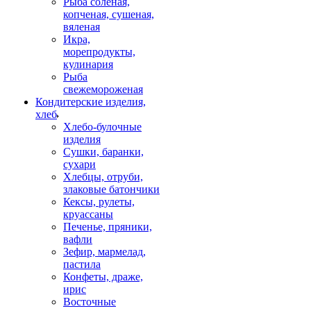
Рыба соленая,
копченая, сушеная,
вяленая
Икра,
морепродукты,
кулинария
Рыба
свежемороженая
Кондитерские изделия,
хлеб
Хлебо-булочные
изделия
Сушки, баранки,
сухари
Хлебцы, отруби,
злаковые батончики
Кексы, рулеты,
круассаны
Печенье, пряники,
вафли
Зефир, мармелад,
пастила
Конфеты, драже,
ирис
Восточные