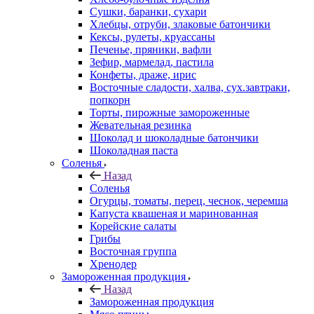
Сушки, баранки, сухари
Хлебцы, отруби, злаковые батончики
Кексы, рулеты, круассаны
Печенье, пряники, вафли
Зефир, мармелад, пастила
Конфеты, драже, ирис
Восточные сладости, халва, сух.завтраки,
попкорн
Торты, пирожные замороженные
Жевательная резинка
Шоколад и шоколадные батончики
Шоколадная паста
Соленья
Назад
Соленья
Огурцы, томаты, перец, чеснок, черемша
Капуста квашеная и маринованная
Корейские салаты
Грибы
Восточная группа
Хренодер
Замороженная продукция
Назад
Замороженная продукция