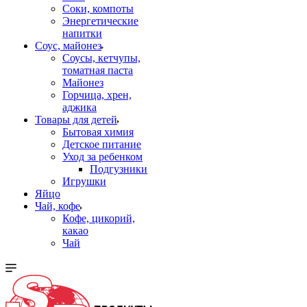
Соки, компоты
Энергетические
напитки
Соус, майонез
Соусы, кетчупы,
томатная паста
Майонез
Горчица, хрен,
аджика
Товары для детей
Бытовая химия
Детское питание
Уход за ребенком
Подгузники
Игрушки
Яйцо
Чай, кофе
Кофе, цикорий,
какао
Чай