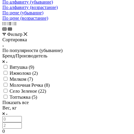
По алфавиту (убывание)
По алфавиту (возрастание)
По цене (убывание)
По цене (возрастание)
Фильтр
Сортировка
По популярности (убывание)
Бренд/Производитель
Вятушка (
9
)
Ижмолоко (
2
)
Милком (
7
)
Молочная Речка (
8
)
Село Зеленое (
22
)
Топтыжка (
5
)
Показать все
Вес, кг
0