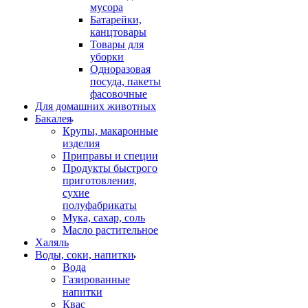
мусора
Батарейки,
канцтовары
Товары для
уборки
Одноразовая
посуда, пакеты
фасовочные
Для домашних животных
Бакалея
Крупы, макаронные
изделия
Приправы и специи
Продукты быстрого
приготовления,
сухие
полуфабрикаты
Мука, сахар, соль
Масло растительное
Халяль
Воды, соки, напитки
Вода
Газированные
напитки
Квас