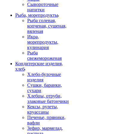
Сывороточные
напитки
Рыба, морепродукты
Рыба соленая,
копченая, сушеная,
вяленая
Икра,
морепродукты,
кулинария
Рыба
свежемороженая
Кондитерские изделия,
хлеб
Хлебо-булочные
изделия
Сушки, баранки,
сухари
Хлебцы, отруби,
злаковые батончики
Кексы, рулеты,
круассаны
Печенье, пряники,
вафли
Зефир, мармелад,
пастила