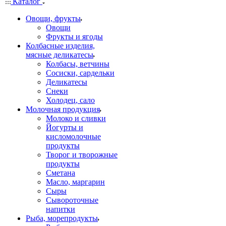
Каталог
Овощи, фрукты
Овощи
Фрукты и ягоды
Колбасные изделия,
мясные деликатесы
Колбасы, ветчины
Сосиски, сардельки
Деликатесы
Снеки
Холодец, сало
Молочная продукция
Молоко и сливки
Йогурты и
кисломолочные
продукты
Творог и творожные
продукты
Сметана
Масло, маргарин
Сыры
Сывороточные
напитки
Рыба, морепродукты