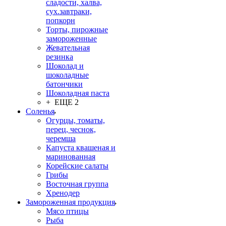
сладости, халва,
сух.завтраки,
попкорн
Торты, пирожные
замороженные
Жевательная
резинка
Шоколад и
шоколадные
батончики
Шоколадная паста
+ ЕЩЕ 2
Соленья
Огурцы, томаты,
перец, чеснок,
черемша
Капуста квашеная и
маринованная
Корейские салаты
Грибы
Восточная группа
Хренодер
Замороженная продукция
Мясо птицы
Рыба