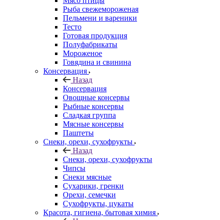
Мясо птицы
Рыба свежемороженая
Пельмени и вареники
Тесто
Готовая продукция
Полуфабрикаты
Мороженое
Говядина и свинина
Консервация
Назад
Консервация
Овощные консервы
Рыбные консервы
Сладкая группа
Мясные консервы
Паштеты
Снеки, орехи, сухофрукты
Назад
Снеки, орехи, сухофрукты
Чипсы
Снеки мясные
Сухарики, гренки
Орехи, семечки
Сухофрукты, цукаты
Красота, гигиена, бытовая химия