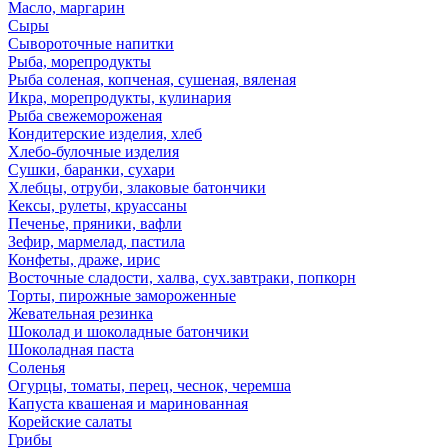
Масло, маргарин
Сыры
Сывороточные напитки
Рыба, морепродукты
Рыба соленая, копченая, сушеная, вяленая
Икра, морепродукты, кулинария
Рыба свежемороженая
Кондитерские изделия, хлеб
Хлебо-булочные изделия
Сушки, баранки, сухари
Хлебцы, отруби, злаковые батончики
Кексы, рулеты, круассаны
Печенье, пряники, вафли
Зефир, мармелад, пастила
Конфеты, драже, ирис
Восточные сладости, халва, сух.завтраки, попкорн
Торты, пирожные замороженные
Жевательная резинка
Шоколад и шоколадные батончики
Шоколадная паста
Соленья
Огурцы, томаты, перец, чеснок, черемша
Капуста квашеная и маринованная
Корейские салаты
Грибы