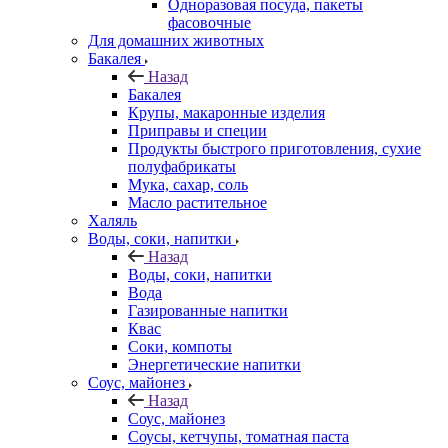
Одноразовая посуда, пакеты
фасовочные
Для домашних животных
Бакалея
Назад
Бакалея
Крупы, макаронные изделия
Приправы и специи
Продукты быстрого приготовления, сухие
полуфабрикаты
Мука, сахар, соль
Масло растительное
Халяль
Воды, соки, напитки
Назад
Воды, соки, напитки
Вода
Газированные напитки
Квас
Соки, компоты
Энергетические напитки
Соус, майонез
Назад
Соус, майонез
Соусы, кетчупы, томатная паста