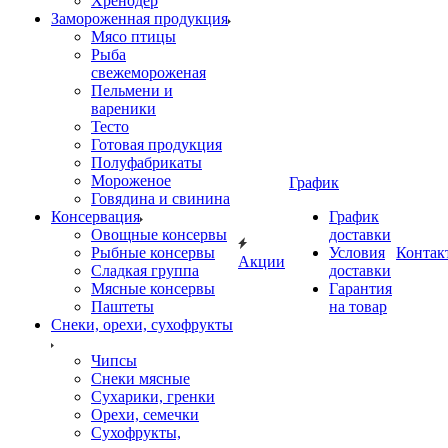
Хренодер
Замороженная продукция
Мясо птицы
Рыба
свежемороженая
Пельмени и
вареники
Тесто
Готовая продукция
Полуфабрикаты
Мороженое
График
Говядина и свинина
Консервация
График
Овощные консервы
доставки
Рыбные консервы
Условия
Контак
Акции
Сладкая группа
доставки
Мясные консервы
Гарантия
Паштеты
на товар
Снеки, орехи, сухофрукты
Чипсы
Снеки мясные
Сухарики, гренки
Орехи, семечки
Сухофрукты,