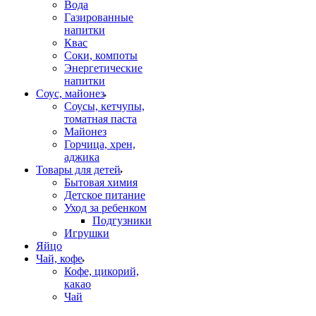
Вода
Газированные
напитки
Квас
Соки, компоты
Энергетические
напитки
Соус, майонез
Соусы, кетчупы,
томатная паста
Майонез
Горчица, хрен,
аджика
Товары для детей
Бытовая химия
Детское питание
Уход за ребенком
Подгузники
Игрушки
Яйцо
Чай, кофе
Кофе, цикорий,
какао
Чай