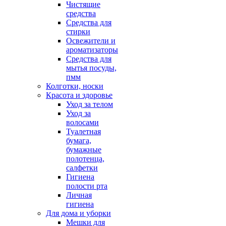
Чистящие
средства
Средства для
стирки
Освежители и
ароматизаторы
Средства для
мытья посуды,
пмм
Колготки, носки
Красота и здоровье
Уход за телом
Уход за
волосами
Туалетная
бумага,
бумажные
полотенца,
салфетки
Гигиена
полости рта
Личная
гигиена
Для дома и уборки
Мешки для