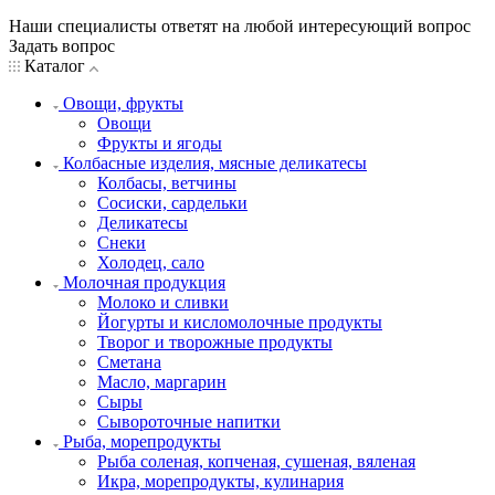
Наши специалисты ответят на любой интересующий вопрос
Задать вопрос
Каталог
Овощи, фрукты
Овощи
Фрукты и ягоды
Колбасные изделия, мясные деликатесы
Колбасы, ветчины
Сосиски, сардельки
Деликатесы
Снеки
Холодец, сало
Молочная продукция
Молоко и сливки
Йогурты и кисломолочные продукты
Творог и творожные продукты
Сметана
Масло, маргарин
Сыры
Сывороточные напитки
Рыба, морепродукты
Рыба соленая, копченая, сушеная, вяленая
Икра, морепродукты, кулинария