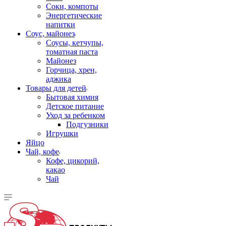
Соки, компоты
Энергетические
напитки
Соус, майонез
Соусы, кетчупы,
томатная паста
Майонез
Горчица, хрен,
аджика
Товары для детей
Бытовая химия
Детское питание
Уход за ребенком
Подгузники
Игрушки
Яйцо
Чай, кофе
Кофе, цикорий,
какао
Чай