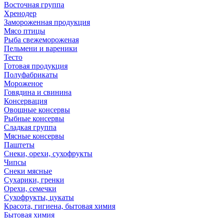
Восточная группа
Хренодер
Замороженная продукция
Мясо птицы
Рыба свежемороженая
Пельмени и вареники
Тесто
Готовая продукция
Полуфабрикаты
Мороженое
Говядина и свинина
Консервация
Овощные консервы
Рыбные консервы
Сладкая группа
Мясные консервы
Паштеты
Снеки, орехи, сухофрукты
Чипсы
Снеки мясные
Сухарики, гренки
Орехи, семечки
Сухофрукты, цукаты
Красота, гигиена, бытовая химия
Бытовая химия