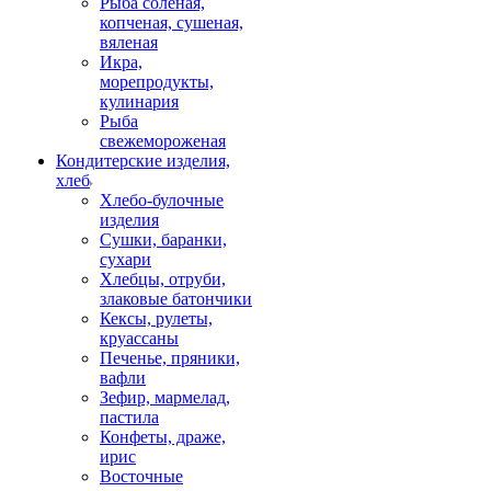
Рыба соленая,
копченая, сушеная,
вяленая
Икра,
морепродукты,
кулинария
Рыба
свежемороженая
Кондитерские изделия,
хлеб
Хлебо-булочные
изделия
Сушки, баранки,
сухари
Хлебцы, отруби,
злаковые батончики
Кексы, рулеты,
круассаны
Печенье, пряники,
вафли
Зефир, мармелад,
пастила
Конфеты, драже,
ирис
Восточные