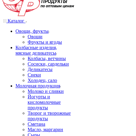
Каталог
Овощи, фрукты
Овощи
Фрукты и ягоды
Колбасные изделия,
мясные деликатесы
Колбасы, ветчины
Сосиски, сардельки
Деликатесы
Снеки
Холодец, сало
Молочная продукция
Молоко и сливки
Йогурты и
кисломолочные
продукты
Творог и творожные
продукты
Сметана
Масло, маргарин
Сыры