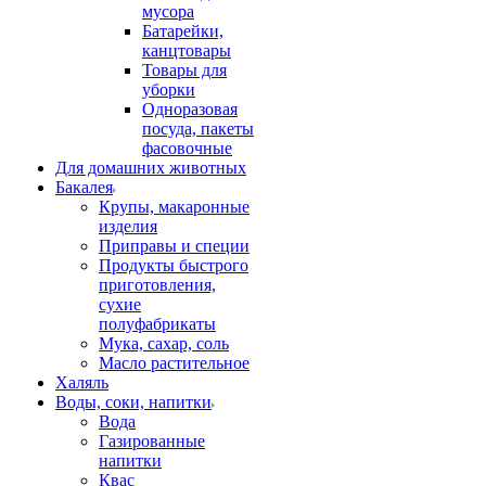
мусора
Батарейки,
канцтовары
Товары для
уборки
Одноразовая
посуда, пакеты
фасовочные
Для домашних животных
Бакалея
Крупы, макаронные
изделия
Приправы и специи
Продукты быстрого
приготовления,
сухие
полуфабрикаты
Мука, сахар, соль
Масло растительное
Халяль
Воды, соки, напитки
Вода
Газированные
напитки
Квас