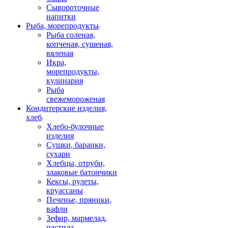
Сывороточные
напитки
Рыба, морепродукты
Рыба соленая,
копченая, сушеная,
вяленая
Икра,
морепродукты,
кулинария
Рыба
свежемороженая
Кондитерские изделия,
хлеб
Хлебо-булочные
изделия
Сушки, баранки,
сухари
Хлебцы, отруби,
злаковые батончики
Кексы, рулеты,
круассаны
Печенье, пряники,
вафли
Зефир, мармелад,
пастила