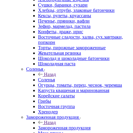
Сушки, баранки, сухари
Хлебцы, отруби, злаковые батончики
Кексы, рулеты, круассаны
Печенье, пряники, вафли
Зефир, мармелад, пастила
Конфеты, драже, ирис
Восточные сладости, халва, сух.завтраки,
попкорн
Торты, пирожные замороженные
Жевательная резинка
Шоколад и шоколадные батончики
Шоколадная паста
Соленья
Назад
Соленья
Огурцы, томаты, перец, чеснок, черемша
Капуста квашеная и маринованная
Корейские салаты
Грибы
Восточная группа
Хренодер
Замороженная продукция
Назад
Замороженная продукция