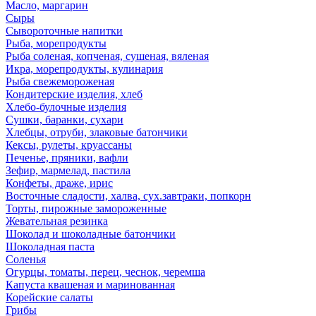
Масло, маргарин
Сыры
Сывороточные напитки
Рыба, морепродукты
Рыба соленая, копченая, сушеная, вяленая
Икра, морепродукты, кулинария
Рыба свежемороженая
Кондитерские изделия, хлеб
Хлебо-булочные изделия
Сушки, баранки, сухари
Хлебцы, отруби, злаковые батончики
Кексы, рулеты, круассаны
Печенье, пряники, вафли
Зефир, мармелад, пастила
Конфеты, драже, ирис
Восточные сладости, халва, сух.завтраки, попкорн
Торты, пирожные замороженные
Жевательная резинка
Шоколад и шоколадные батончики
Шоколадная паста
Соленья
Огурцы, томаты, перец, чеснок, черемша
Капуста квашеная и маринованная
Корейские салаты
Грибы