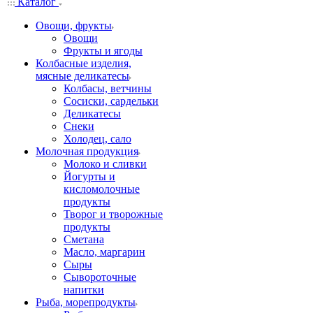
Каталог
Овощи, фрукты
Овощи
Фрукты и ягоды
Колбасные изделия,
мясные деликатесы
Колбасы, ветчины
Сосиски, сардельки
Деликатесы
Снеки
Холодец, сало
Молочная продукция
Молоко и сливки
Йогурты и
кисломолочные
продукты
Творог и творожные
продукты
Сметана
Масло, маргарин
Сыры
Сывороточные
напитки
Рыба, морепродукты