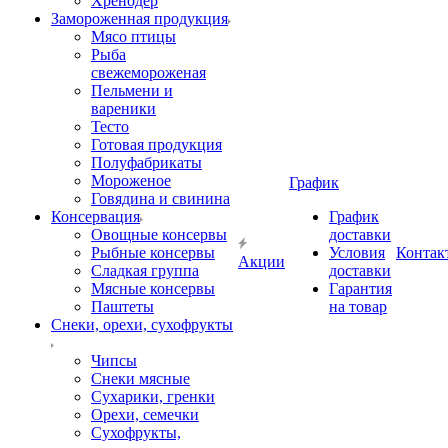
Хренодер
Замороженная продукция
Мясо птицы
Рыба
свежемороженая
Пельмени и
вареники
Тесто
Готовая продукция
Полуфабрикаты
Мороженое
График
Говядина и свинина
Консервация
График
Овощные консервы
доставки
Рыбные консервы
Условия
Контак
Акции
Сладкая группа
доставки
Мясные консервы
Гарантия
Паштеты
на товар
Снеки, орехи, сухофрукты
Чипсы
Снеки мясные
Сухарики, гренки
Орехи, семечки
Сухофрукты,