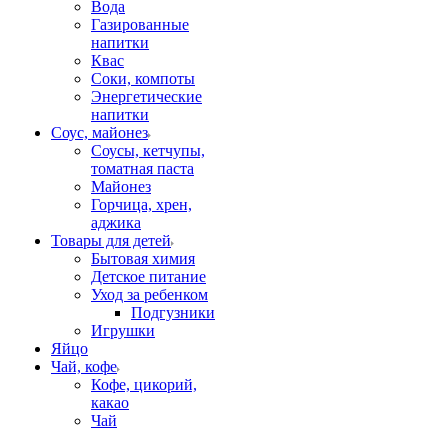
Вода
Газированные
напитки
Квас
Соки, компоты
Энергетические
напитки
Соус, майонез
Соусы, кетчупы,
томатная паста
Майонез
Горчица, хрен,
аджика
Товары для детей
Бытовая химия
Детское питание
Уход за ребенком
Подгузники
Игрушки
Яйцо
Чай, кофе
Кофе, цикорий,
какао
Чай