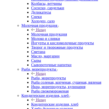
Колбасы, ветчины
Сосиски, сардельки
Деликатесы
Снеки
Холодец, сало
Молочная продукция
Назад
Молочная продукция
Молоко и сливки
Йогурты и кисломолочные продукты
Творог и творожные продукты
Сметана
Масло, маргарин
Сыры
Сывороточные напитки
Рыба, морепродукты
Назад
Рыба, морепродукты
Рыба соленая, копченая, сушеная, вяленая
Икра, морепродукты, кулинария
Рыба свежемороженая
Кондитерские изделия, хлеб
Назад
Кондитерские изделия, хлеб
Хлебо-булочные изделия