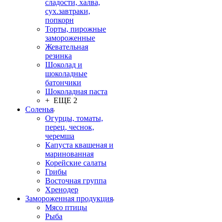
сладости, халва,
сух.завтраки,
попкорн
Торты, пирожные
замороженные
Жевательная
резинка
Шоколад и
шоколадные
батончики
Шоколадная паста
+ ЕЩЕ 2
Соленья
Огурцы, томаты,
перец, чеснок,
черемша
Капуста квашеная и
маринованная
Корейские салаты
Грибы
Восточная группа
Хренодер
Замороженная продукция
Мясо птицы
Рыба