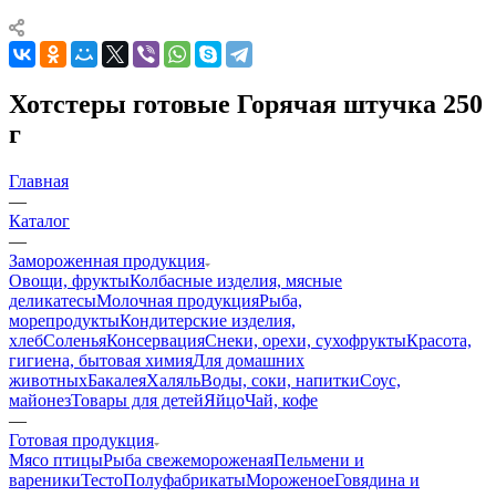
Хотстеры готовые Горячая штучка 250
г
Главная
—
Каталог
—
Замороженная продукция
Овощи, фрукты
Колбасные изделия, мясные
деликатесы
Молочная продукция
Рыба,
морепродукты
Кондитерские изделия,
хлеб
Соленья
Консервация
Снеки, орехи, сухофрукты
Красота,
гигиена, бытовая химия
Для домашних
животных
Бакалея
Халяль
Воды, соки, напитки
Соус,
майонез
Товары для детей
Яйцо
Чай, кофе
—
Готовая продукция
Мясо птицы
Рыба свежемороженая
Пельмени и
вареники
Тесто
Полуфабрикаты
Мороженое
Говядина и