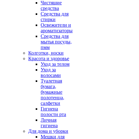
Чистящие
средства
Средства для
стирки
Освежители и
ароматизаторы
Средства для
мытья посуды,
пмм
Колготки, носки
Красота и здоровье
Уход за телом
Уход за
волосами
Туалетная
бумага,
бумажные
полотенца,
салфетки
Гигиена
полости рта
Личная
гигиена
Для дома и уборки
Мешки для