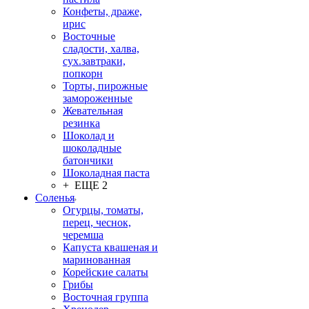
Конфеты, драже,
ирис
Восточные
сладости, халва,
сух.завтраки,
попкорн
Торты, пирожные
замороженные
Жевательная
резинка
Шоколад и
шоколадные
батончики
Шоколадная паста
+ ЕЩЕ 2
Соленья
Огурцы, томаты,
перец, чеснок,
черемша
Капуста квашеная и
маринованная
Корейские салаты
Грибы
Восточная группа