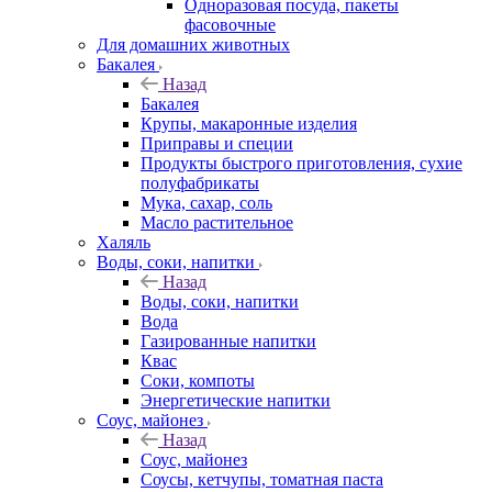
Одноразовая посуда, пакеты
фасовочные
Для домашних животных
Бакалея
Назад
Бакалея
Крупы, макаронные изделия
Приправы и специи
Продукты быстрого приготовления, сухие
полуфабрикаты
Мука, сахар, соль
Масло растительное
Халяль
Воды, соки, напитки
Назад
Воды, соки, напитки
Вода
Газированные напитки
Квас
Соки, компоты
Энергетические напитки
Соус, майонез
Назад
Соус, майонез
Соусы, кетчупы, томатная паста