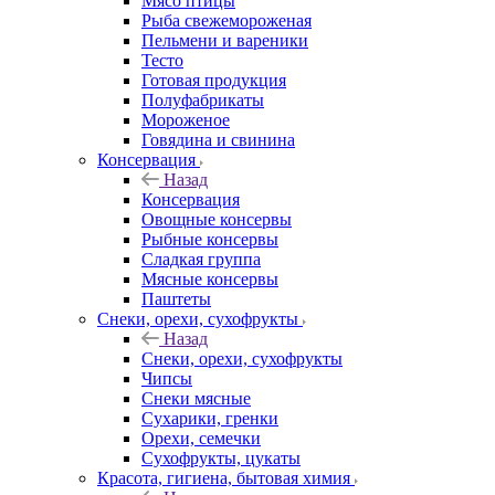
Мясо птицы
Рыба свежемороженая
Пельмени и вареники
Тесто
Готовая продукция
Полуфабрикаты
Мороженое
Говядина и свинина
Консервация
Назад
Консервация
Овощные консервы
Рыбные консервы
Сладкая группа
Мясные консервы
Паштеты
Снеки, орехи, сухофрукты
Назад
Снеки, орехи, сухофрукты
Чипсы
Снеки мясные
Сухарики, гренки
Орехи, семечки
Сухофрукты, цукаты
Красота, гигиена, бытовая химия