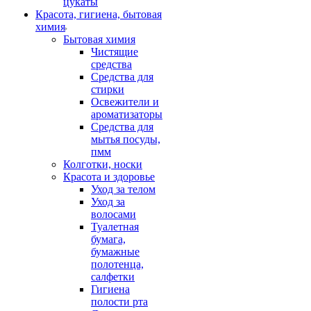
цукаты
Красота, гигиена, бытовая
химия
Бытовая химия
Чистящие
средства
Средства для
стирки
Освежители и
ароматизаторы
Средства для
мытья посуды,
пмм
Колготки, носки
Красота и здоровье
Уход за телом
Уход за
волосами
Туалетная
бумага,
бумажные
полотенца,
салфетки
Гигиена
полости рта