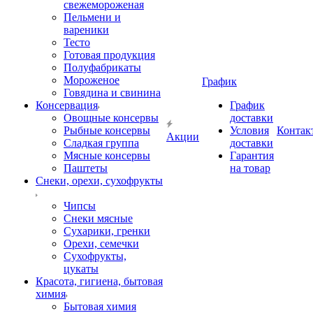
свежемороженая
Пельмени и
вареники
Тесто
Готовая продукция
Полуфабрикаты
Мороженое
График
Говядина и свинина
Консервация
График
Овощные консервы
доставки
Рыбные консервы
Условия
Контак
Акции
Сладкая группа
доставки
Мясные консервы
Гарантия
Паштеты
на товар
Снеки, орехи, сухофрукты
Чипсы
Снеки мясные
Сухарики, гренки
Орехи, семечки
Сухофрукты,
цукаты
Красота, гигиена, бытовая
химия
Бытовая химия