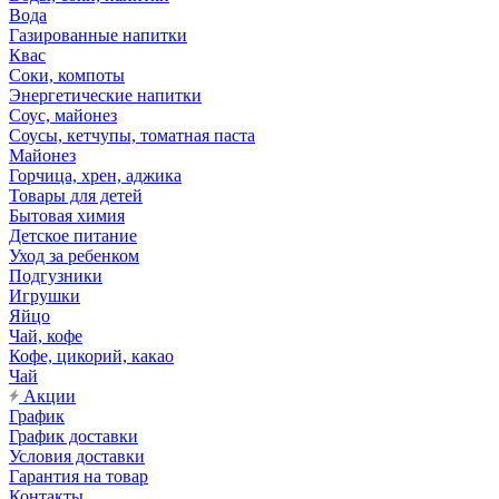
Вода
Газированные напитки
Квас
Соки, компоты
Энергетические напитки
Соус, майонез
Соусы, кетчупы, томатная паста
Майонез
Горчица, хрен, аджика
Товары для детей
Бытовая химия
Детское питание
Уход за ребенком
Подгузники
Игрушки
Яйцо
Чай, кофе
Кофе, цикорий, какао
Чай
Акции
График
График доставки
Условия доставки
Гарантия на товар
Контакты