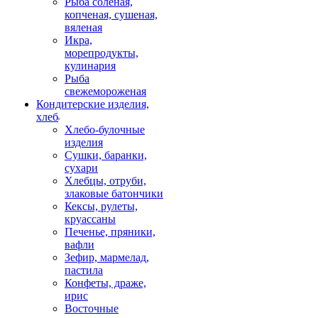
Рыба соленая,
копченая, сушеная,
вяленая
Икра,
морепродукты,
кулинария
Рыба
свежемороженая
Кондитерские изделия,
хлеб
Хлебо-булочные
изделия
Сушки, баранки,
сухари
Хлебцы, отруби,
злаковые батончики
Кексы, рулеты,
круассаны
Печенье, пряники,
вафли
Зефир, мармелад,
пастила
Конфеты, драже,
ирис
Восточные