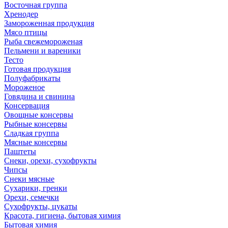
Восточная группа
Хренодер
Замороженная продукция
Мясо птицы
Рыба свежемороженая
Пельмени и вареники
Тесто
Готовая продукция
Полуфабрикаты
Мороженое
Говядина и свинина
Консервация
Овощные консервы
Рыбные консервы
Сладкая группа
Мясные консервы
Паштеты
Снеки, орехи, сухофрукты
Чипсы
Снеки мясные
Сухарики, гренки
Орехи, семечки
Сухофрукты, цукаты
Красота, гигиена, бытовая химия
Бытовая химия