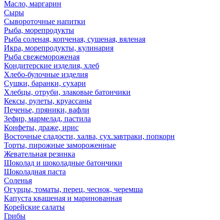
Масло, маргарин
Сыры
Сывороточные напитки
Рыба, морепродукты
Рыба соленая, копченая, сушеная, вяленая
Икра, морепродукты, кулинария
Рыба свежемороженая
Кондитерские изделия, хлеб
Хлебо-булочные изделия
Сушки, баранки, сухари
Хлебцы, отруби, злаковые батончики
Кексы, рулеты, круассаны
Печенье, пряники, вафли
Зефир, мармелад, пастила
Конфеты, драже, ирис
Восточные сладости, халва, сух.завтраки, попкорн
Торты, пирожные замороженные
Жевательная резинка
Шоколад и шоколадные батончики
Шоколадная паста
Соленья
Огурцы, томаты, перец, чеснок, черемша
Капуста квашеная и маринованная
Корейские салаты
Грибы