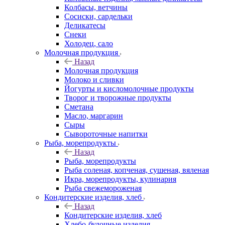
Колбасы, ветчины
Сосиски, сардельки
Деликатесы
Снеки
Холодец, сало
Молочная продукция
Назад
Молочная продукция
Молоко и сливки
Йогурты и кисломолочные продукты
Творог и творожные продукты
Сметана
Масло, маргарин
Сыры
Сывороточные напитки
Рыба, морепродукты
Назад
Рыба, морепродукты
Рыба соленая, копченая, сушеная, вяленая
Икра, морепродукты, кулинария
Рыба свежемороженая
Кондитерские изделия, хлеб
Назад
Кондитерские изделия, хлеб
Хлебо-булочные изделия