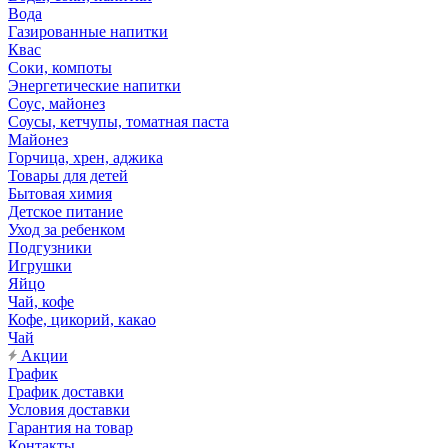
Вода
Газированные напитки
Квас
Соки, компоты
Энергетические напитки
Соус, майонез
Соусы, кетчупы, томатная паста
Майонез
Горчица, хрен, аджика
Товары для детей
Бытовая химия
Детское питание
Уход за ребенком
Подгузники
Игрушки
Яйцо
Чай, кофе
Кофе, цикорий, какао
Чай
Акции
График
График доставки
Условия доставки
Гарантия на товар
Контакты