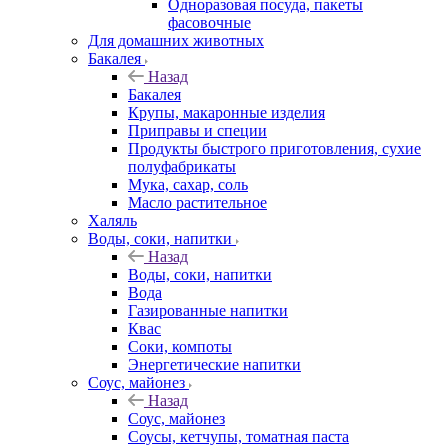
Одноразовая посуда, пакеты
фасовочные
Для домашних животных
Бакалея
Назад
Бакалея
Крупы, макаронные изделия
Приправы и специи
Продукты быстрого приготовления, сухие
полуфабрикаты
Мука, сахар, соль
Масло растительное
Халяль
Воды, соки, напитки
Назад
Воды, соки, напитки
Вода
Газированные напитки
Квас
Соки, компоты
Энергетические напитки
Соус, майонез
Назад
Соус, майонез
Соусы, кетчупы, томатная паста