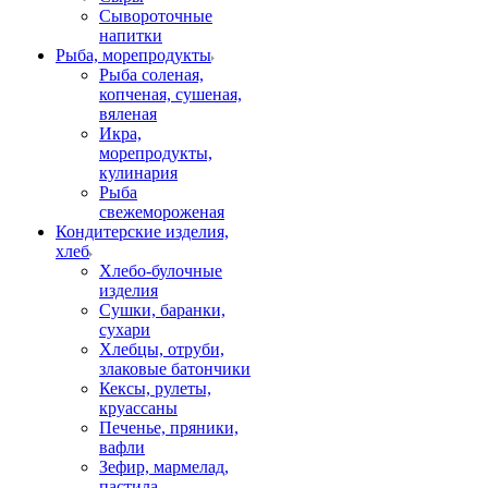
Сывороточные
напитки
Рыба, морепродукты
Рыба соленая,
копченая, сушеная,
вяленая
Икра,
морепродукты,
кулинария
Рыба
свежемороженая
Кондитерские изделия,
хлеб
Хлебо-булочные
изделия
Сушки, баранки,
сухари
Хлебцы, отруби,
злаковые батончики
Кексы, рулеты,
круассаны
Печенье, пряники,
вафли
Зефир, мармелад,
пастила