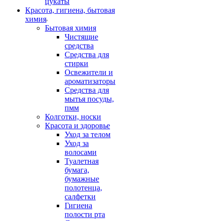
цукаты
Красота, гигиена, бытовая
химия
Бытовая химия
Чистящие
средства
Средства для
стирки
Освежители и
ароматизаторы
Средства для
мытья посуды,
пмм
Колготки, носки
Красота и здоровье
Уход за телом
Уход за
волосами
Туалетная
бумага,
бумажные
полотенца,
салфетки
Гигиена
полости рта