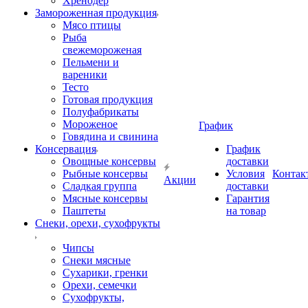
Хренодер
Замороженная продукция
Мясо птицы
Рыба
свежемороженая
Пельмени и
вареники
Тесто
Готовая продукция
Полуфабрикаты
Мороженое
График
Говядина и свинина
Консервация
График
Овощные консервы
доставки
Рыбные консервы
Условия
Контак
Акции
Сладкая группа
доставки
Мясные консервы
Гарантия
Паштеты
на товар
Снеки, орехи, сухофрукты
Чипсы
Снеки мясные
Сухарики, гренки
Орехи, семечки
Сухофрукты,