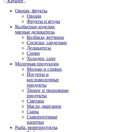
Каталог
Овощи, фрукты
Овощи
Фрукты и ягоды
Колбасные изделия,
мясные деликатесы
Колбасы, ветчины
Сосиски, сардельки
Деликатесы
Снеки
Холодец, сало
Молочная продукция
Молоко и сливки
Йогурты и
кисломолочные
продукты
Творог и творожные
продукты
Сметана
Масло, маргарин
Сыры
Сывороточные
напитки
Рыба, морепродукты