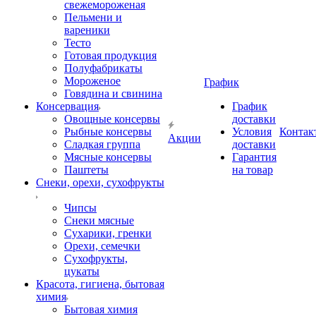
свежемороженая
Пельмени и
вареники
Тесто
Готовая продукция
Полуфабрикаты
Мороженое
График
Говядина и свинина
Консервация
График
Овощные консервы
доставки
Рыбные консервы
Условия
Контак
Акции
Сладкая группа
доставки
Мясные консервы
Гарантия
Паштеты
на товар
Снеки, орехи, сухофрукты
Чипсы
Снеки мясные
Сухарики, гренки
Орехи, семечки
Сухофрукты,
цукаты
Красота, гигиена, бытовая
химия
Бытовая химия