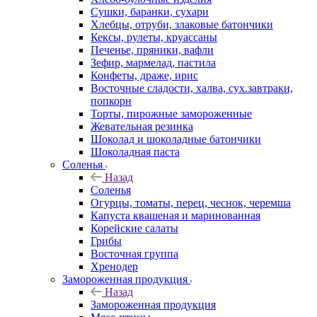
Сушки, баранки, сухари
Хлебцы, отруби, злаковые батончики
Кексы, рулеты, круассаны
Печенье, пряники, вафли
Зефир, мармелад, пастила
Конфеты, драже, ирис
Восточные сладости, халва, сух.завтраки,
попкорн
Торты, пирожные замороженные
Жевательная резинка
Шоколад и шоколадные батончики
Шоколадная паста
Соленья
Назад
Соленья
Огурцы, томаты, перец, чеснок, черемша
Капуста квашеная и маринованная
Корейские салаты
Грибы
Восточная группа
Хренодер
Замороженная продукция
Назад
Замороженная продукция