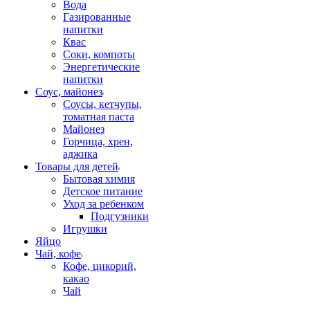
Вода
Газированные
напитки
Квас
Соки, компоты
Энергетические
напитки
Соус, майонез
Соусы, кетчупы,
томатная паста
Майонез
Горчица, хрен,
аджика
Товары для детей
Бытовая химия
Детское питание
Уход за ребенком
Подгузники
Игрушки
Яйцо
Чай, кофе
Кофе, цикорий,
какао
Чай