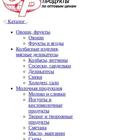
Каталог
Овощи, фрукты
Овощи
Фрукты и ягоды
Колбасные изделия,
мясные деликатесы
Колбасы, ветчины
Сосиски, сардельки
Деликатесы
Снеки
Холодец, сало
Молочная продукция
Молоко и сливки
Йогурты и
кисломолочные
продукты
Творог и творожные
продукты
Сметана
Масло, маргарин
Сыры