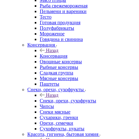
Мясо птицы
Рыба свежемороженая
Пельмени и вареники
Тесто
Готовая продукция
Полуфабрикаты
Мороженое
Говядина и свинина
Консервация
Назад
Консервация
Овощные консервы
Рыбные консервы
Сладкая группа
Мясные консервы
Паштеты
Снеки, орехи, сухофрукты
Назад
Снеки, орехи, сухофрукты
Чипсы
Снеки мясные
Сухарики, гренки
Орехи, семечки
Сухофрукты, цукаты
Красота, гигиена, бытовая химия