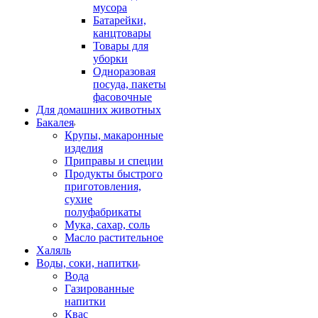
мусора
Батарейки,
канцтовары
Товары для
уборки
Одноразовая
посуда, пакеты
фасовочные
Для домашних животных
Бакалея
Крупы, макаронные
изделия
Приправы и специи
Продукты быстрого
приготовления,
сухие
полуфабрикаты
Мука, сахар, соль
Масло растительное
Халяль
Воды, соки, напитки
Вода
Газированные
напитки
Квас