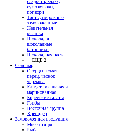
сладости, халва,
сух.завтраки,
попкорн
Торты, пирожные
замороженные
Жевательная
резинка
Шоколад и
шоколадные
батончики
Шоколадная паста
+ ЕЩЕ 2
Соленья
Огурцы, томаты,
перец, чеснок,
черемша
Капуста квашеная и
маринованная
Корейские салаты
Грибы
Восточная группа
Хренодер
Замороженная продукция
Мясо птицы
Рыба