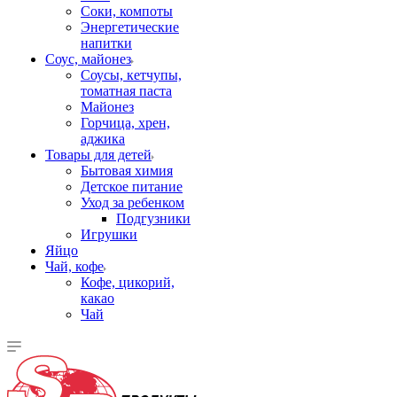
Соки, компоты
Энергетические
напитки
Соус, майонез
Соусы, кетчупы,
томатная паста
Майонез
Горчица, хрен,
аджика
Товары для детей
Бытовая химия
Детское питание
Уход за ребенком
Подгузники
Игрушки
Яйцо
Чай, кофе
Кофе, цикорий,
какао
Чай