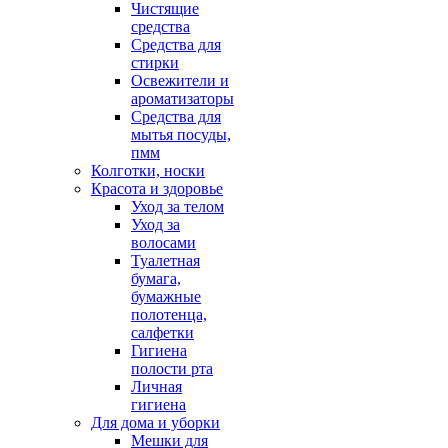
Чистящие
средства
Средства для
стирки
Освежители и
ароматизаторы
Средства для
мытья посуды,
пмм
Колготки, носки
Красота и здоровье
Уход за телом
Уход за
волосами
Туалетная
бумага,
бумажные
полотенца,
салфетки
Гигиена
полости рта
Личная
гигиена
Для дома и уборки
Мешки для