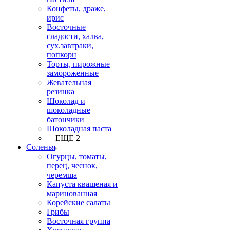
Конфеты, драже,
ирис
Восточные
сладости, халва,
сух.завтраки,
попкорн
Торты, пирожные
замороженные
Жевательная
резинка
Шоколад и
шоколадные
батончики
Шоколадная паста
+ ЕЩЕ 2
Соленья
Огурцы, томаты,
перец, чеснок,
черемша
Капуста квашеная и
маринованная
Корейские салаты
Грибы
Восточная группа