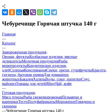
Чебуречище Горячая штучка 140 г
Главная
—
Каталог
—
Замороженная продукция
Овощи, фрукты
Колбасные изделия, мясные
деликатесы
Молочная продукция
Рыба,
морепродукты
Кондитерские изделия,
хлеб
Соленья
Консервация
Снеки, орехи, сухофрукты
Красота,
гигиена, бытовая химия
Для домашних
животных
Бакалея
Халяль
Воды, соки, напитки
Соус,
майонез
Товары для детей
Яйцо
Чай, кофе
—
Готовая продукция
Мясо птицы
Рыба свежемороженая
Пельмени и
вареники
Тесто
Полуфабрикаты
Мороженое
Говядина и
свинина
—
Чебуречище Горячая штучка 140 г