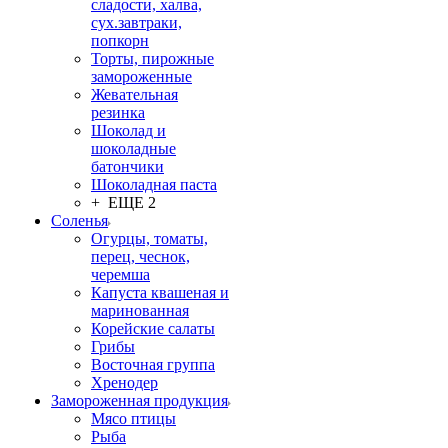
сладости, халва,
сух.завтраки,
попкорн
Торты, пирожные
замороженные
Жевательная
резинка
Шоколад и
шоколадные
батончики
Шоколадная паста
+ ЕЩЕ 2
Соленья
Огурцы, томаты,
перец, чеснок,
черемша
Капуста квашеная и
маринованная
Корейские салаты
Грибы
Восточная группа
Хренодер
Замороженная продукция
Мясо птицы
Рыба