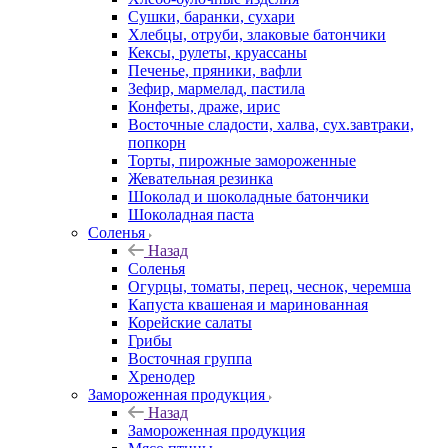
Сушки, баранки, сухари
Хлебцы, отруби, злаковые батончики
Кексы, рулеты, круассаны
Печенье, пряники, вафли
Зефир, мармелад, пастила
Конфеты, драже, ирис
Восточные сладости, халва, сух.завтраки,
попкорн
Торты, пирожные замороженные
Жевательная резинка
Шоколад и шоколадные батончики
Шоколадная паста
Соленья
Назад
Соленья
Огурцы, томаты, перец, чеснок, черемша
Капуста квашеная и маринованная
Корейские салаты
Грибы
Восточная группа
Хренодер
Замороженная продукция
Назад
Замороженная продукция