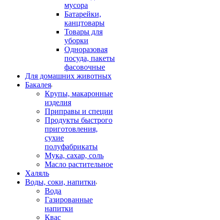
мусора
Батарейки,
канцтовары
Товары для
уборки
Одноразовая
посуда, пакеты
фасовочные
Для домашних животных
Бакалея
Крупы, макаронные
изделия
Приправы и специи
Продукты быстрого
приготовления,
сухие
полуфабрикаты
Мука, сахар, соль
Масло растительное
Халяль
Воды, соки, напитки
Вода
Газированные
напитки
Квас