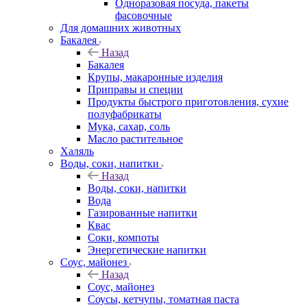
Одноразовая посуда, пакеты
фасовочные
Для домашних животных
Бакалея
Назад
Бакалея
Крупы, макаронные изделия
Приправы и специи
Продукты быстрого приготовления, сухие
полуфабрикаты
Мука, сахар, соль
Масло растительное
Халяль
Воды, соки, напитки
Назад
Воды, соки, напитки
Вода
Газированные напитки
Квас
Соки, компоты
Энергетические напитки
Соус, майонез
Назад
Соус, майонез
Соусы, кетчупы, томатная паста