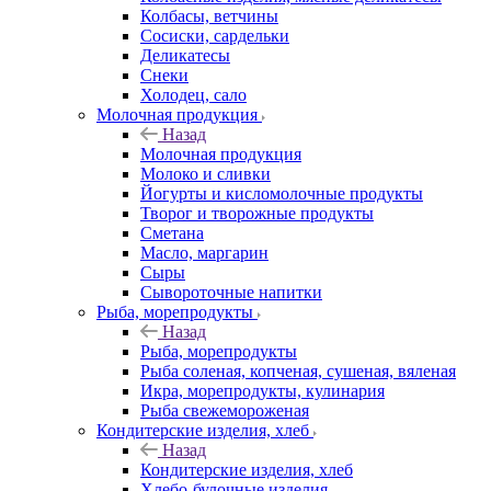
Колбасы, ветчины
Сосиски, сардельки
Деликатесы
Снеки
Холодец, сало
Молочная продукция
Назад
Молочная продукция
Молоко и сливки
Йогурты и кисломолочные продукты
Творог и творожные продукты
Сметана
Масло, маргарин
Сыры
Сывороточные напитки
Рыба, морепродукты
Назад
Рыба, морепродукты
Рыба соленая, копченая, сушеная, вяленая
Икра, морепродукты, кулинария
Рыба свежемороженая
Кондитерские изделия, хлеб
Назад
Кондитерские изделия, хлеб
Хлебо-булочные изделия