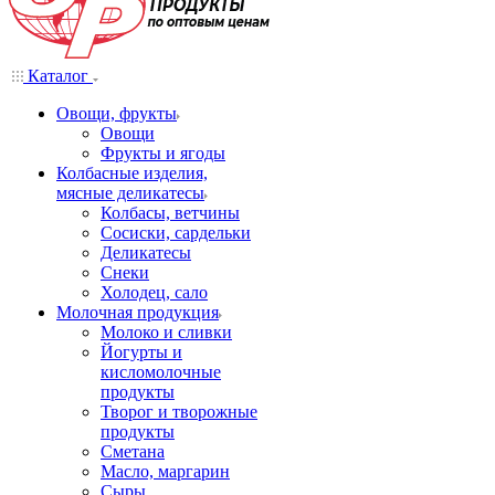
Каталог
Овощи, фрукты
Овощи
Фрукты и ягоды
Колбасные изделия,
мясные деликатесы
Колбасы, ветчины
Сосиски, сардельки
Деликатесы
Снеки
Холодец, сало
Молочная продукция
Молоко и сливки
Йогурты и
кисломолочные
продукты
Творог и творожные
продукты
Сметана
Масло, маргарин
Сыры