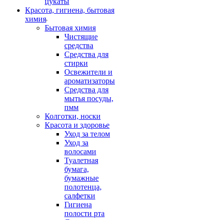
цукаты
Красота, гигиена, бытовая
химия
Бытовая химия
Чистящие
средства
Средства для
стирки
Освежители и
ароматизаторы
Средства для
мытья посуды,
пмм
Колготки, носки
Красота и здоровье
Уход за телом
Уход за
волосами
Туалетная
бумага,
бумажные
полотенца,
салфетки
Гигиена
полости рта