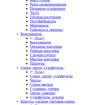
Мясо птицы
Рыба свежемороженая
Пельмени и вареники
Тесто
Готовая продукция
Полуфабрикаты
Мороженое
Говядина и свинина
Консервация
Назад
Консервация
Овощные консервы
Рыбные консервы
Сладкая группа
Мясные консервы
Паштеты
Снеки, орехи, сухофрукты
Назад
Снеки, орехи, сухофрукты
Чипсы
Снеки мясные
Сухарики, гренки
Орехи, семечки
Сухофрукты, цукаты
Красота, гигиена, бытовая химия