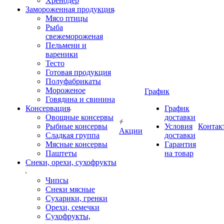
Хренодер
Замороженная продукция
Мясо птицы
Рыба
свежемороженая
Пельмени и
вареники
Тесто
Готовая продукция
Полуфабрикаты
Мороженое
График
Говядина и свинина
Консервация
График
Овощные консервы
доставки
Рыбные консервы
Условия
Контак
Акции
Сладкая группа
доставки
Мясные консервы
Гарантия
Паштеты
на товар
Снеки, орехи, сухофрукты
Чипсы
Снеки мясные
Сухарики, гренки
Орехи, семечки
Сухофрукты,