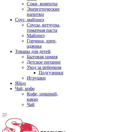
Соки, компоты
Энергетические
напитки
Соус, майонез
Соусы, кетчупы,
томатная паста
Майонез
Горчица, хрен,
аджика
Товары для детей
Бытовая химия
Детское питание
Уход за ребенком
Подгузники
Игрушки
Яйцо
Чай, кофе
Кофе, цикорий,
какао
Чай