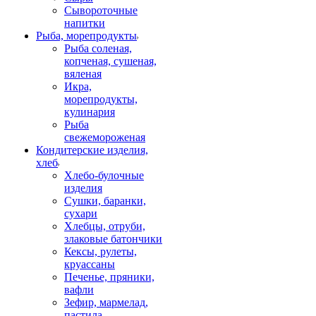
Сывороточные
напитки
Рыба, морепродукты
Рыба соленая,
копченая, сушеная,
вяленая
Икра,
морепродукты,
кулинария
Рыба
свежемороженая
Кондитерские изделия,
хлеб
Хлебо-булочные
изделия
Сушки, баранки,
сухари
Хлебцы, отруби,
злаковые батончики
Кексы, рулеты,
круассаны
Печенье, пряники,
вафли
Зефир, мармелад,
пастила