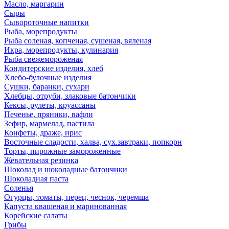
Масло, маргарин
Сыры
Сывороточные напитки
Рыба, морепродукты
Рыба соленая, копченая, сушеная, вяленая
Икра, морепродукты, кулинария
Рыба свежемороженая
Кондитерские изделия, хлеб
Хлебо-булочные изделия
Сушки, баранки, сухари
Хлебцы, отруби, злаковые батончики
Кексы, рулеты, круассаны
Печенье, пряники, вафли
Зефир, мармелад, пастила
Конфеты, драже, ирис
Восточные сладости, халва, сух.завтраки, попкорн
Торты, пирожные замороженные
Жевательная резинка
Шоколад и шоколадные батончики
Шоколадная паста
Соленья
Огурцы, томаты, перец, чеснок, черемша
Капуста квашеная и маринованная
Корейские салаты
Грибы