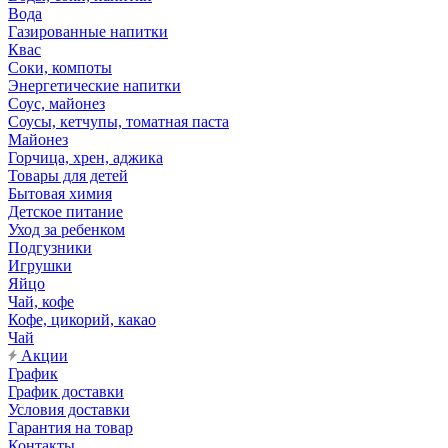
Вода
Газированные напитки
Квас
Соки, компоты
Энергетические напитки
Соус, майонез
Соусы, кетчупы, томатная паста
Майонез
Горчица, хрен, аджика
Товары для детей
Бытовая химия
Детское питание
Уход за ребенком
Подгузники
Игрушки
Яйцо
Чай, кофе
Кофе, цикорий, какао
Чай
Акции
График
График доставки
Условия доставки
Гарантия на товар
Контакты