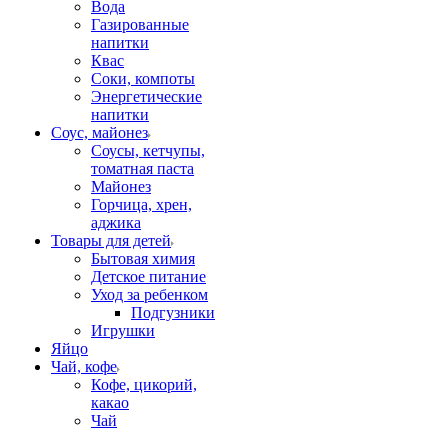
Вода
Газированные
напитки
Квас
Соки, компоты
Энергетические
напитки
Соус, майонез
Соусы, кетчупы,
томатная паста
Майонез
Горчица, хрен,
аджика
Товары для детей
Бытовая химия
Детское питание
Уход за ребенком
Подгузники
Игрушки
Яйцо
Чай, кофе
Кофе, цикорий,
какао
Чай