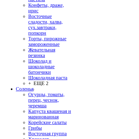
Конфеты, драже,
ирис
Восточные
сладости, халва,
сух.завтраки,
попкорн
Торты, пирожные
замороженные
Жевательная
резинка
Шоколад и
шоколадные
батончики
Шоколадная паста
+ ЕЩЕ 2
Соленья
Огурцы, томаты,
перец, чеснок,
черемша
Капуста квашеная и
маринованная
Корейские салаты
Грибы
Восточная группа