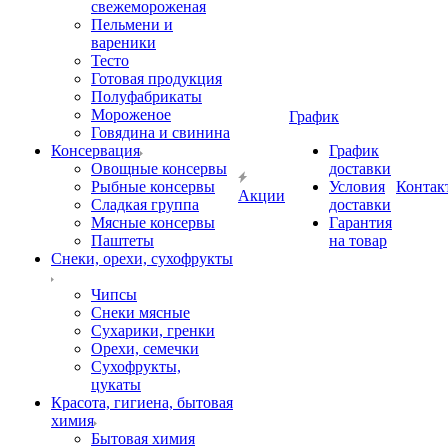
свежемороженая
Пельмени и
вареники
Тесто
Готовая продукция
Полуфабрикаты
Мороженое
График
Говядина и свинина
Консервация
График
Овощные консервы
доставки
Рыбные консервы
Условия
Контак
Акции
Сладкая группа
доставки
Мясные консервы
Гарантия
Паштеты
на товар
Снеки, орехи, сухофрукты
Чипсы
Снеки мясные
Сухарики, гренки
Орехи, семечки
Сухофрукты,
цукаты
Красота, гигиена, бытовая
химия
Бытовая химия