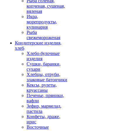
Рыба соленая,
копченая, сушеная,
вяленая
Икра,
морепродукты,
кулинария
Рыба
свежемороженая
Кондитерские изделия,
хлеб
Хлебо-булочные
изделия
Сушки, баранки,
сухари
Хлебцы, отруби,
злаковые батончики
Кексы, рулеты,
круассаны
Печенье, пряники,
вафли
Зефир, мармелад,
пастила
Конфеты, драже,
ирис
Восточные