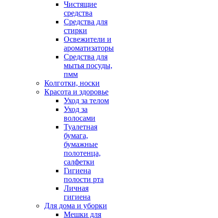
Чистящие
средства
Средства для
стирки
Освежители и
ароматизаторы
Средства для
мытья посуды,
пмм
Колготки, носки
Красота и здоровье
Уход за телом
Уход за
волосами
Туалетная
бумага,
бумажные
полотенца,
салфетки
Гигиена
полости рта
Личная
гигиена
Для дома и уборки
Мешки для