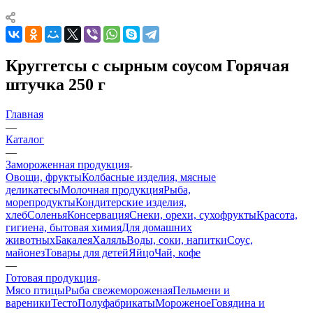
Круггетсы с сырным соусом Горячая
штучка 250 г
Главная
—
Каталог
—
Замороженная продукция
Овощи, фрукты
Колбасные изделия, мясные
деликатесы
Молочная продукция
Рыба,
морепродукты
Кондитерские изделия,
хлеб
Соленья
Консервация
Снеки, орехи, сухофрукты
Красота,
гигиена, бытовая химия
Для домашних
животных
Бакалея
Халяль
Воды, соки, напитки
Соус,
майонез
Товары для детей
Яйцо
Чай, кофе
—
Готовая продукция
Мясо птицы
Рыба свежемороженая
Пельмени и
вареники
Тесто
Полуфабрикаты
Мороженое
Говядина и