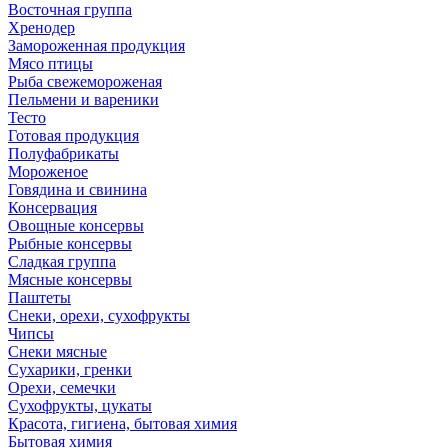
Восточная группа
Хренодер
Замороженная продукция
Мясо птицы
Рыба свежемороженая
Пельмени и вареники
Тесто
Готовая продукция
Полуфабрикаты
Мороженое
Говядина и свинина
Консервация
Овощные консервы
Рыбные консервы
Сладкая группа
Мясные консервы
Паштеты
Снеки, орехи, сухофрукты
Чипсы
Снеки мясные
Сухарики, гренки
Орехи, семечки
Сухофрукты, цукаты
Красота, гигиена, бытовая химия
Бытовая химия