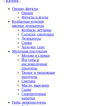
Каталог
Овощи, фрукты
Овощи
Фрукты и ягоды
Колбасные изделия,
мясные деликатесы
Колбасы, ветчины
Сосиски, сардельки
Деликатесы
Снеки
Холодец, сало
Молочная продукция
Молоко и сливки
Йогурты и
кисломолочные
продукты
Творог и творожные
продукты
Сметана
Масло, маргарин
Сыры
Сывороточные
напитки
Рыба, морепродукты