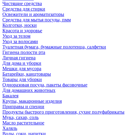
Чистящие средства
Средства для стирки
Освежители и ароматизаторы
Средства для мытья посуды, пмм
Колготки, носки
Красота и здоровье
Уход за телом
Уход за волосами
Туалетная бумага, бумажные полотенца, салфетки
Гигиена полости рта
Личная гигиена
Для дома и уборки
Мешки для мусора
Батарейки, канцтовары
Товары для уборки
Одноразовая посуда, пакеты фасовочные
Для домашних животных
Бакалея
Крупы, макаронные изделия
Приправы и специи
Продукты быстрого приготовления, сухие полуфабрикаты
Мука, сахар, соль
Масло растительное
Халяль
Воды, соки, напитки