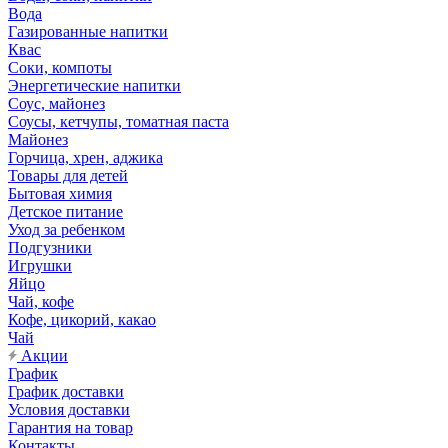
Вода
Газированные напитки
Квас
Соки, компоты
Энергетические напитки
Соус, майонез
Соусы, кетчупы, томатная паста
Майонез
Горчица, хрен, аджика
Товары для детей
Бытовая химия
Детское питание
Уход за ребенком
Подгузники
Игрушки
Яйцо
Чай, кофе
Кофе, цикорий, какао
Чай
Акции
График
График доставки
Условия доставки
Гарантия на товар
Контакты