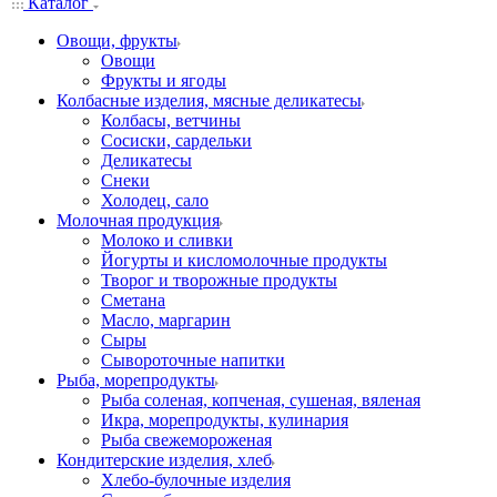
Каталог
Овощи, фрукты
Овощи
Фрукты и ягоды
Колбасные изделия, мясные деликатесы
Колбасы, ветчины
Сосиски, сардельки
Деликатесы
Снеки
Холодец, сало
Молочная продукция
Молоко и сливки
Йогурты и кисломолочные продукты
Творог и творожные продукты
Сметана
Масло, маргарин
Сыры
Сывороточные напитки
Рыба, морепродукты
Рыба соленая, копченая, сушеная, вяленая
Икра, морепродукты, кулинария
Рыба свежемороженая
Кондитерские изделия, хлеб
Хлебо-булочные изделия