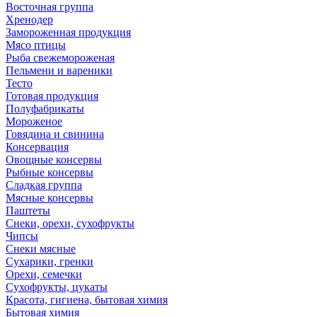
Восточная группа
Хренодер
Замороженная продукция
Мясо птицы
Рыба свежемороженая
Пельмени и вареники
Тесто
Готовая продукция
Полуфабрикаты
Мороженое
Говядина и свинина
Консервация
Овощные консервы
Рыбные консервы
Сладкая группа
Мясные консервы
Паштеты
Снеки, орехи, сухофрукты
Чипсы
Снеки мясные
Сухарики, гренки
Орехи, семечки
Сухофрукты, цукаты
Красота, гигиена, бытовая химия
Бытовая химия