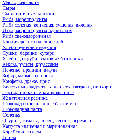
Масло, маргарин
Сыры
Сывороточные напитки
Рыба, морепродукты
Рыба соленая, копченая, сушеная, вяленая
Икра, морепродукты, кулинария
Рыба свежемороженая
Кондитерские изделия, хлеб
Хлебо-булочные изделия
Сушки, баранки, сухари
Хлебцы, отруби, злаковые батончики
Кексы, рулеты, круассаны
Печенье, пряники, вафли
Зефир, мармелад, пастила
Конфеты, драже, ирис
Восточные сладости, халва, сух.завтраки, попкорн
Торты, пирожные замороженные
Жевательная резинка
Шоколад и шоколадные батончики
Шоколадная паста
Соленья
Огурцы, томаты, перец, чеснок, черемша
Капуста квашеная и маринованная
Корейские салаты
Грибы