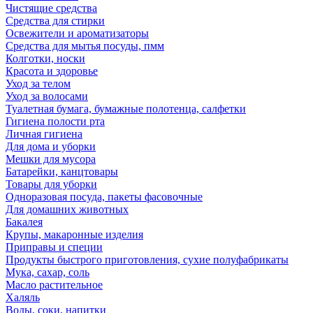
Чистящие средства
Средства для стирки
Освежители и ароматизаторы
Средства для мытья посуды, пмм
Колготки, носки
Красота и здоровье
Уход за телом
Уход за волосами
Туалетная бумага, бумажные полотенца, салфетки
Гигиена полости рта
Личная гигиена
Для дома и уборки
Мешки для мусора
Батарейки, канцтовары
Товары для уборки
Одноразовая посуда, пакеты фасовочные
Для домашних животных
Бакалея
Крупы, макаронные изделия
Приправы и специи
Продукты быстрого приготовления, сухие полуфабрикаты
Мука, сахар, соль
Масло растительное
Халяль
Воды, соки, напитки