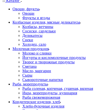
Каталог
Овощи, фрукты
Овощи
Фрукты и ягоды
Колбасные изделия, мясные деликатесы
Колбасы, ветчины
Сосиски, сардельки
Деликатесы
Снеки
Холодец, сало
Молочная продукция
Молоко и сливки
Йогурты и кисломолочные продукты
Творог и творожные продукты
Сметана
Масло, маргарин
Сыры
Сывороточные напитки
Рыба, морепродукты
Рыба соленая, копченая, сушеная, вяленая
Икра, морепродукты, кулинария
Рыба свежемороженая
Кондитерские изделия, хлеб
Хлебо-булочные изделия