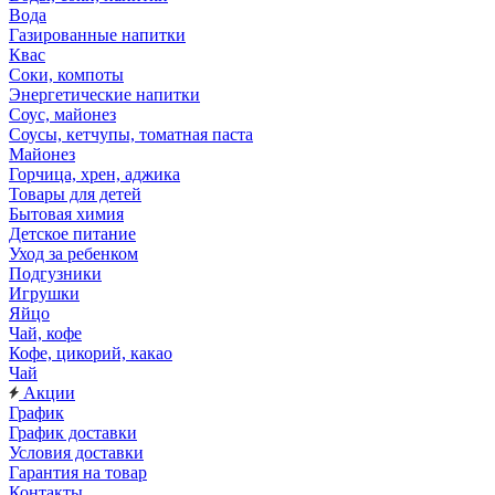
Вода
Газированные напитки
Квас
Соки, компоты
Энергетические напитки
Соус, майонез
Соусы, кетчупы, томатная паста
Майонез
Горчица, хрен, аджика
Товары для детей
Бытовая химия
Детское питание
Уход за ребенком
Подгузники
Игрушки
Яйцо
Чай, кофе
Кофе, цикорий, какао
Чай
Акции
График
График доставки
Условия доставки
Гарантия на товар
Контакты