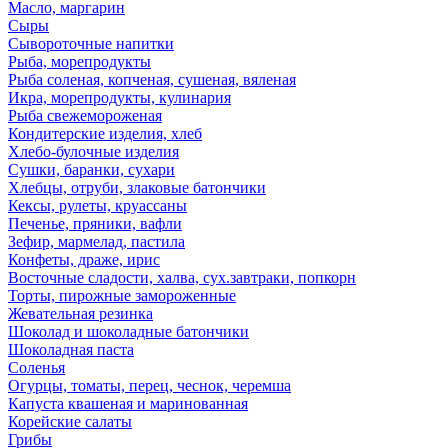
Масло, маргарин
Сыры
Сывороточные напитки
Рыба, морепродукты
Рыба соленая, копченая, сушеная, вяленая
Икра, морепродукты, кулинария
Рыба свежемороженая
Кондитерские изделия, хлеб
Хлебо-булочные изделия
Сушки, баранки, сухари
Хлебцы, отруби, злаковые батончики
Кексы, рулеты, круассаны
Печенье, пряники, вафли
Зефир, мармелад, пастила
Конфеты, драже, ирис
Восточные сладости, халва, сух.завтраки, попкорн
Торты, пирожные замороженные
Жевательная резинка
Шоколад и шоколадные батончики
Шоколадная паста
Соленья
Огурцы, томаты, перец, чеснок, черемша
Капуста квашеная и маринованная
Корейские салаты
Грибы