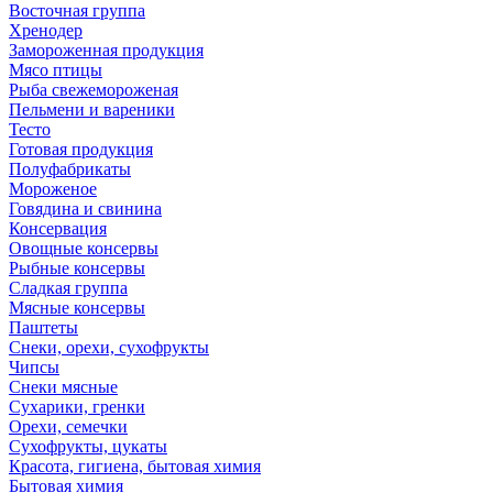
Восточная группа
Хренодер
Замороженная продукция
Мясо птицы
Рыба свежемороженая
Пельмени и вареники
Тесто
Готовая продукция
Полуфабрикаты
Мороженое
Говядина и свинина
Консервация
Овощные консервы
Рыбные консервы
Сладкая группа
Мясные консервы
Паштеты
Снеки, орехи, сухофрукты
Чипсы
Снеки мясные
Сухарики, гренки
Орехи, семечки
Сухофрукты, цукаты
Красота, гигиена, бытовая химия
Бытовая химия