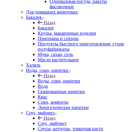
Одноразовая посуда, пакеты
фасовочные
Для домашних животных
Бакалея
Назад
Бакалея
Крупы, макаронные изделия
Приправы и специи
Продукты быстрого приготовления, сухие
полуфабрикаты
Мука, сахар, соль
Масло растительное
Халяль
Воды, соки, напитки
Назад
Воды, соки, напитки
Вода
Газированные напитки
Квас
Соки, компоты
Энергетические напитки
Соус, майонез
Назад
Соус, майонез
Соусы, кетчупы, томатная паста