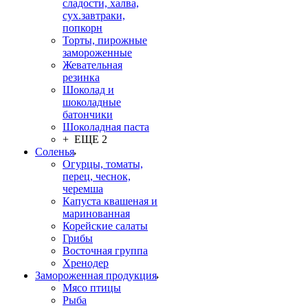
сладости, халва,
сух.завтраки,
попкорн
Торты, пирожные
замороженные
Жевательная
резинка
Шоколад и
шоколадные
батончики
Шоколадная паста
+ ЕЩЕ 2
Соленья
Огурцы, томаты,
перец, чеснок,
черемша
Капуста квашеная и
маринованная
Корейские салаты
Грибы
Восточная группа
Хренодер
Замороженная продукция
Мясо птицы
Рыба