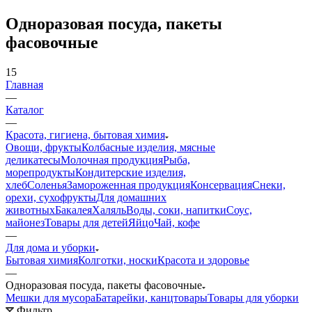
Одноразовая посуда, пакеты
фасовочные
15
Главная
—
Каталог
—
Красота, гигиена, бытовая химия
Овощи, фрукты
Колбасные изделия, мясные
деликатесы
Молочная продукция
Рыба,
морепродукты
Кондитерские изделия,
хлеб
Соленья
Замороженная продукция
Консервация
Снеки,
орехи, сухофрукты
Для домашних
животных
Бакалея
Халяль
Воды, соки, напитки
Соус,
майонез
Товары для детей
Яйцо
Чай, кофе
—
Для дома и уборки
Бытовая химия
Колготки, носки
Красота и здоровье
—
Одноразовая посуда, пакеты фасовочные
Мешки для мусора
Батарейки, канцтовары
Товары для уборки
Фильтр