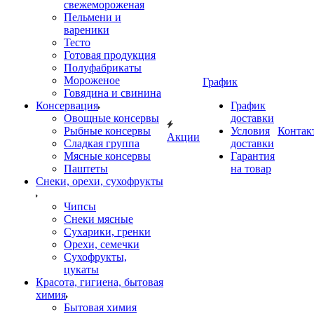
свежемороженая
Пельмени и
вареники
Тесто
Готовая продукция
Полуфабрикаты
Мороженое
График
Говядина и свинина
Консервация
График
Овощные консервы
доставки
Рыбные консервы
Условия
Контак
Акции
Сладкая группа
доставки
Мясные консервы
Гарантия
Паштеты
на товар
Снеки, орехи, сухофрукты
Чипсы
Снеки мясные
Сухарики, гренки
Орехи, семечки
Сухофрукты,
цукаты
Красота, гигиена, бытовая
химия
Бытовая химия