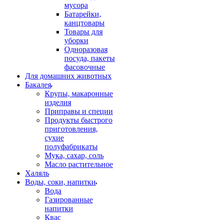
мусора
Батарейки,
канцтовары
Товары для
уборки
Одноразовая
посуда, пакеты
фасовочные
Для домашних животных
Бакалея
Крупы, макаронные
изделия
Приправы и специи
Продукты быстрого
приготовления,
сухие
полуфабрикаты
Мука, сахар, соль
Масло растительное
Халяль
Воды, соки, напитки
Вода
Газированные
напитки
Квас