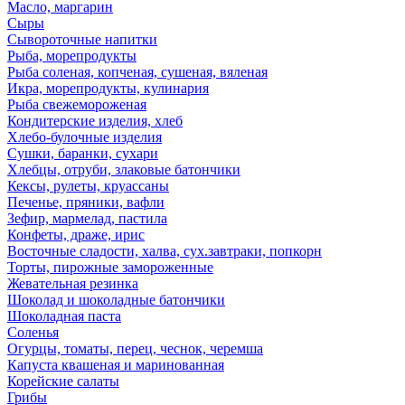
Масло, маргарин
Сыры
Сывороточные напитки
Рыба, морепродукты
Рыба соленая, копченая, сушеная, вяленая
Икра, морепродукты, кулинария
Рыба свежемороженая
Кондитерские изделия, хлеб
Хлебо-булочные изделия
Сушки, баранки, сухари
Хлебцы, отруби, злаковые батончики
Кексы, рулеты, круассаны
Печенье, пряники, вафли
Зефир, мармелад, пастила
Конфеты, драже, ирис
Восточные сладости, халва, сух.завтраки, попкорн
Торты, пирожные замороженные
Жевательная резинка
Шоколад и шоколадные батончики
Шоколадная паста
Соленья
Огурцы, томаты, перец, чеснок, черемша
Капуста квашеная и маринованная
Корейские салаты
Грибы