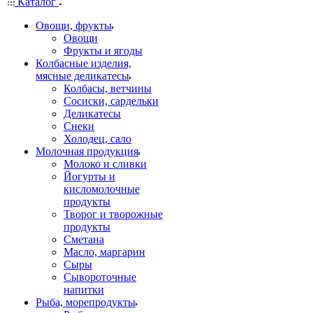
Каталог
Овощи, фрукты
Овощи
Фрукты и ягоды
Колбасные изделия,
мясные деликатесы
Колбасы, ветчины
Сосиски, сардельки
Деликатесы
Снеки
Холодец, сало
Молочная продукция
Молоко и сливки
Йогурты и
кисломолочные
продукты
Творог и творожные
продукты
Сметана
Масло, маргарин
Сыры
Сывороточные
напитки
Рыба, морепродукты