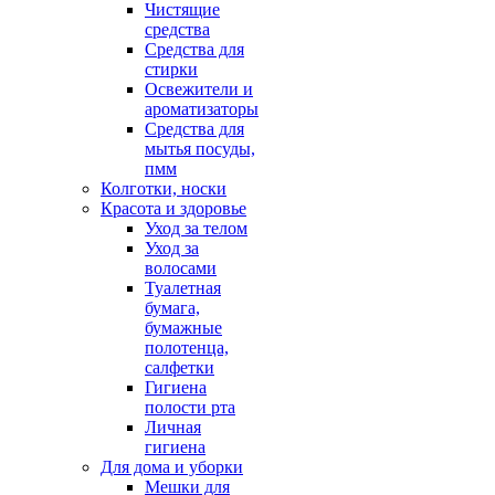
Чистящие
средства
Средства для
стирки
Освежители и
ароматизаторы
Средства для
мытья посуды,
пмм
Колготки, носки
Красота и здоровье
Уход за телом
Уход за
волосами
Туалетная
бумага,
бумажные
полотенца,
салфетки
Гигиена
полости рта
Личная
гигиена
Для дома и уборки
Мешки для