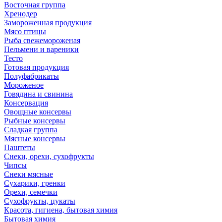
Восточная группа
Хренодер
Замороженная продукция
Мясо птицы
Рыба свежемороженая
Пельмени и вареники
Тесто
Готовая продукция
Полуфабрикаты
Мороженое
Говядина и свинина
Консервация
Овощные консервы
Рыбные консервы
Сладкая группа
Мясные консервы
Паштеты
Снеки, орехи, сухофрукты
Чипсы
Снеки мясные
Сухарики, гренки
Орехи, семечки
Сухофрукты, цукаты
Красота, гигиена, бытовая химия
Бытовая химия