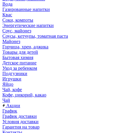
Вода
Газированные напитки
Квас
Соки, компоты
Энергетические напитки
Соус, майонез
Соусы, кетчупы, томатная паста
Майонез
Горчица, хрен, аджика
Товары для детей
Бытовая химия
Детское питание
Уход за ребенком
Подгузники
Игрушки
Яйцо
Чай, кофе
Кофе, цикорий, какао
Чай
Акции
График
График доставки
Условия доставки
Гарантия на товар
Контакты