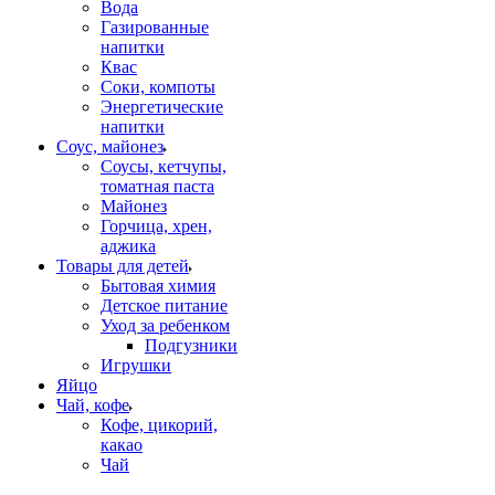
Вода
Газированные
напитки
Квас
Соки, компоты
Энергетические
напитки
Соус, майонез
Соусы, кетчупы,
томатная паста
Майонез
Горчица, хрен,
аджика
Товары для детей
Бытовая химия
Детское питание
Уход за ребенком
Подгузники
Игрушки
Яйцо
Чай, кофе
Кофе, цикорий,
какао
Чай