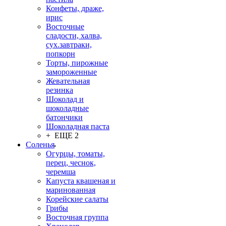
Конфеты, драже,
ирис
Восточные
сладости, халва,
сух.завтраки,
попкорн
Торты, пирожные
замороженные
Жевательная
резинка
Шоколад и
шоколадные
батончики
Шоколадная паста
+ ЕЩЕ 2
Соленья
Огурцы, томаты,
перец, чеснок,
черемша
Капуста квашеная и
маринованная
Корейские салаты
Грибы
Восточная группа