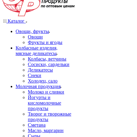
Каталог
Овощи, фрукты
Овощи
Фрукты и ягоды
Колбасные изделия,
мясные деликатесы
Колбасы, ветчины
Сосиски, сардельки
Деликатесы
Снеки
Холодец, сало
Молочная продукция
Молоко и сливки
Йогурты и
кисломолочные
продукты
Творог и творожные
продукты
Сметана
Масло, маргарин
Сыры