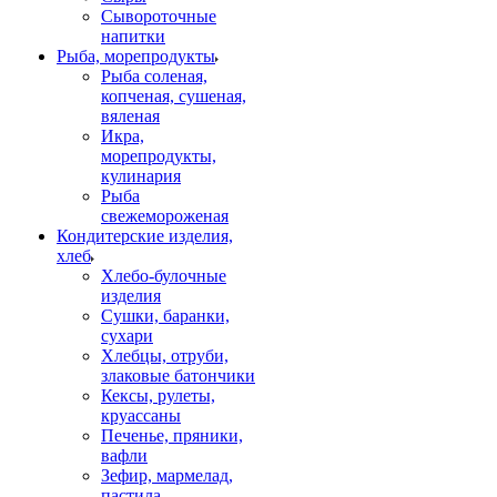
Сывороточные
напитки
Рыба, морепродукты
Рыба соленая,
копченая, сушеная,
вяленая
Икра,
морепродукты,
кулинария
Рыба
свежемороженая
Кондитерские изделия,
хлеб
Хлебо-булочные
изделия
Сушки, баранки,
сухари
Хлебцы, отруби,
злаковые батончики
Кексы, рулеты,
круассаны
Печенье, пряники,
вафли
Зефир, мармелад,
пастила