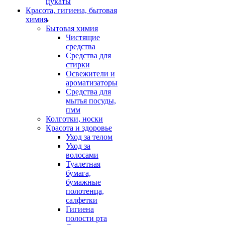
цукаты
Красота, гигиена, бытовая
химия
Бытовая химия
Чистящие
средства
Средства для
стирки
Освежители и
ароматизаторы
Средства для
мытья посуды,
пмм
Колготки, носки
Красота и здоровье
Уход за телом
Уход за
волосами
Туалетная
бумага,
бумажные
полотенца,
салфетки
Гигиена
полости рта