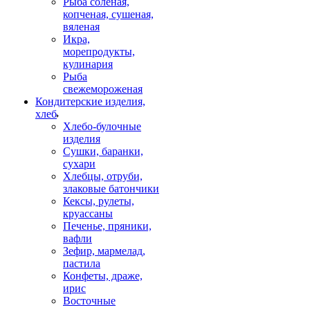
Рыба соленая,
копченая, сушеная,
вяленая
Икра,
морепродукты,
кулинария
Рыба
свежемороженая
Кондитерские изделия,
хлеб
Хлебо-булочные
изделия
Сушки, баранки,
сухари
Хлебцы, отруби,
злаковые батончики
Кексы, рулеты,
круассаны
Печенье, пряники,
вафли
Зефир, мармелад,
пастила
Конфеты, драже,
ирис
Восточные