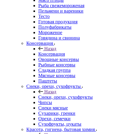
Мясо птицы
Рыба свежемороженая
Пельмени и вареники
Тесто
Готовая продукция
Полуфабрикаты
Мороженое
Говядина и свинина
Консервация
Назад
Консервация
Овощные консервы
Рыбные консервы
Сладкая группа
Мясные консервы
Паштеты
Снеки, орехи, сухофрукты
Назад
Снеки, орехи, сухофрукты
Чипсы
Снеки мясные
Сухарики, гренки
Орехи, семечки
Сухофрукты, цукаты
Красота, гигиена, бытовая химия