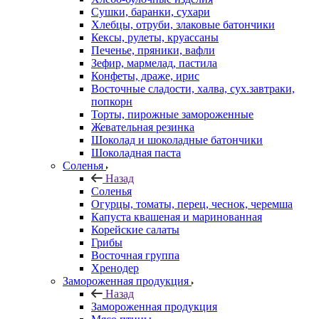
Сушки, баранки, сухари
Хлебцы, отруби, злаковые батончики
Кексы, рулеты, круассаны
Печенье, пряники, вафли
Зефир, мармелад, пастила
Конфеты, драже, ирис
Восточные сладости, халва, сух.завтраки,
попкорн
Торты, пирожные замороженные
Жевательная резинка
Шоколад и шоколадные батончики
Шоколадная паста
Соленья
Назад
Соленья
Огурцы, томаты, перец, чеснок, черемша
Капуста квашеная и маринованная
Корейские салаты
Грибы
Восточная группа
Хренодер
Замороженная продукция
Назад
Замороженная продукция