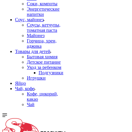
Соки, компоты
Энергетические
напитки
Соус, майонез
Соусы, кетчупы,
томатная паста
Майонез
Горчица, хрен,
аджика
Товары для детей
Бытовая химия
Детское питание
Уход за ребенком
Подгузники
Игрушки
Яйцо
Чай, кофе
Кофе, цикорий,
какао
Чай