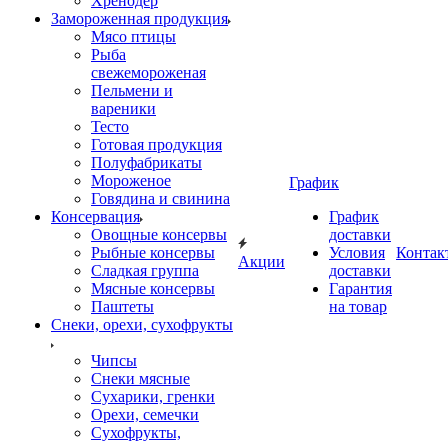
Хренодер
Замороженная продукция
Мясо птицы
Рыба
свежемороженая
Пельмени и
вареники
Тесто
Готовая продукция
Полуфабрикаты
Мороженое
График
Говядина и свинина
Консервация
График
Овощные консервы
доставки
Рыбные консервы
Условия
Контак
Акции
Сладкая группа
доставки
Мясные консервы
Гарантия
Паштеты
на товар
Снеки, орехи, сухофрукты
Чипсы
Снеки мясные
Сухарики, гренки
Орехи, семечки
Сухофрукты,