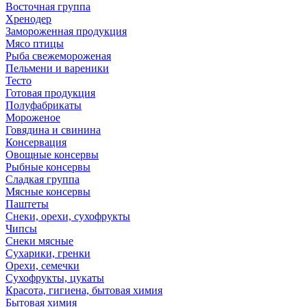
Восточная группа
Хренодер
Замороженная продукция
Мясо птицы
Рыба свежемороженая
Пельмени и вареники
Тесто
Готовая продукция
Полуфабрикаты
Мороженое
Говядина и свинина
Консервация
Овощные консервы
Рыбные консервы
Сладкая группа
Мясные консервы
Паштеты
Снеки, орехи, сухофрукты
Чипсы
Снеки мясные
Сухарики, гренки
Орехи, семечки
Сухофрукты, цукаты
Красота, гигиена, бытовая химия
Бытовая химия