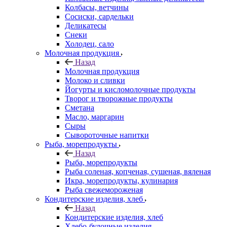
Колбасы, ветчины
Сосиски, сардельки
Деликатесы
Снеки
Холодец, сало
Молочная продукция
Назад
Молочная продукция
Молоко и сливки
Йогурты и кисломолочные продукты
Творог и творожные продукты
Сметана
Масло, маргарин
Сыры
Сывороточные напитки
Рыба, морепродукты
Назад
Рыба, морепродукты
Рыба соленая, копченая, сушеная, вяленая
Икра, морепродукты, кулинария
Рыба свежемороженая
Кондитерские изделия, хлеб
Назад
Кондитерские изделия, хлеб
Хлебо-булочные изделия