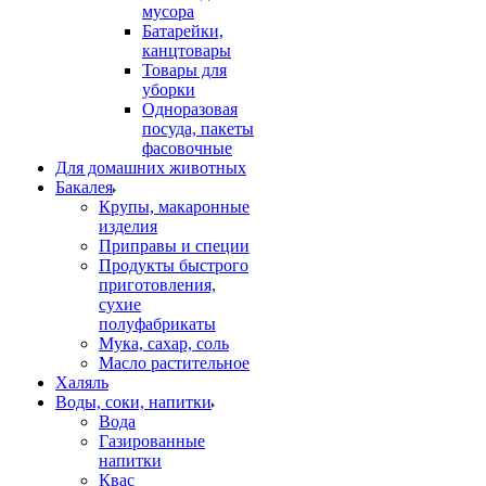
мусора
Батарейки,
канцтовары
Товары для
уборки
Одноразовая
посуда, пакеты
фасовочные
Для домашних животных
Бакалея
Крупы, макаронные
изделия
Приправы и специи
Продукты быстрого
приготовления,
сухие
полуфабрикаты
Мука, сахар, соль
Масло растительное
Халяль
Воды, соки, напитки
Вода
Газированные
напитки
Квас