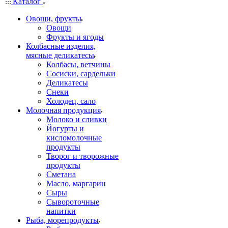
Каталог
Овощи, фрукты
Овощи
Фрукты и ягоды
Колбасные изделия,
мясные деликатесы
Колбасы, ветчины
Сосиски, сардельки
Деликатесы
Снеки
Холодец, сало
Молочная продукция
Молоко и сливки
Йогурты и
кисломолочные
продукты
Творог и творожные
продукты
Сметана
Масло, маргарин
Сыры
Сывороточные
напитки
Рыба, морепродукты