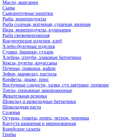
Масло, маргарин
Сыры
Сывороточные напитки
Рыба, морепродукты
Рыба соленая, копченая, сушеная, вяленая
Икра, морепродукты, кулинария
Рыба свежемороженая
Кондитерские изделия, хлеб
Хлебо-булочные изделия
Сушки, баранки, сухари
Хлебцы, отруби, злаковые батончики
Кексы, рулеты, круассаны
Печенье, пряники, вафли
Зефир, мармелад, пастила
Конфеты, драже, ирис
Восточные сладости, халва, сух.завтраки, попкорн
Торты, пирожные замороженные
Жевательная резинка
Шоколад и шоколадные батончики
Шоколадная паста
Соленья
Огурцы, томаты, перец, чеснок, черемша
Капуста квашеная и маринованная
Корейские салаты
Грибы