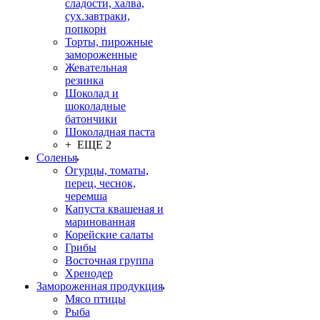
сладости, халва,
сух.завтраки,
попкорн
Торты, пирожные
замороженные
Жевательная
резинка
Шоколад и
шоколадные
батончики
Шоколадная паста
+ ЕЩЕ 2
Соленья
Огурцы, томаты,
перец, чеснок,
черемша
Капуста квашеная и
маринованная
Корейские салаты
Грибы
Восточная группа
Хренодер
Замороженная продукция
Мясо птицы
Рыба