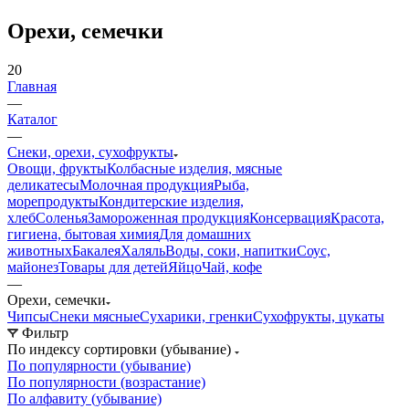
Орехи, семечки
20
Главная
—
Каталог
—
Снеки, орехи, сухофрукты
Овощи, фрукты
Колбасные изделия, мясные
деликатесы
Молочная продукция
Рыба,
морепродукты
Кондитерские изделия,
хлеб
Соленья
Замороженная продукция
Консервация
Красота,
гигиена, бытовая химия
Для домашних
животных
Бакалея
Халяль
Воды, соки, напитки
Соус,
майонез
Товары для детей
Яйцо
Чай, кофе
—
Орехи, семечки
Чипсы
Снеки мясные
Сухарики, гренки
Сухофрукты, цукаты
Фильтр
По индексу сортировки (убывание)
По популярности (убывание)
По популярности (возрастание)
По алфавиту (убывание)