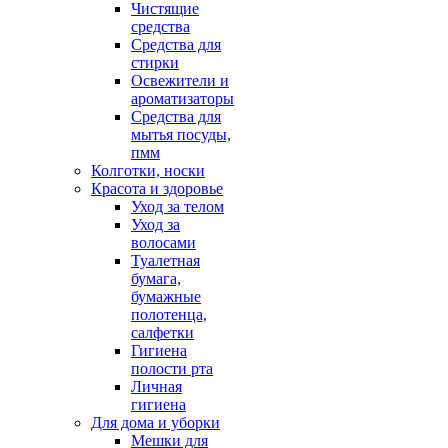
Чистящие
средства
Средства для
стирки
Освежители и
ароматизаторы
Средства для
мытья посуды,
пмм
Колготки, носки
Красота и здоровье
Уход за телом
Уход за
волосами
Туалетная
бумага,
бумажные
полотенца,
салфетки
Гигиена
полости рта
Личная
гигиена
Для дома и уборки
Мешки для