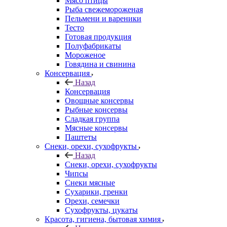
Мясо птицы
Рыба свежемороженая
Пельмени и вареники
Тесто
Готовая продукция
Полуфабрикаты
Мороженое
Говядина и свинина
Консервация
Назад
Консервация
Овощные консервы
Рыбные консервы
Сладкая группа
Мясные консервы
Паштеты
Снеки, орехи, сухофрукты
Назад
Снеки, орехи, сухофрукты
Чипсы
Снеки мясные
Сухарики, гренки
Орехи, семечки
Сухофрукты, цукаты
Красота, гигиена, бытовая химия