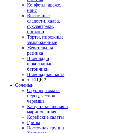
Конфеты, драже,
ирис
Восточные
сладости, халва,
сух.завтраки,
попкорн
Торты, пирожные
замороженные
Жевательная
резинка
Шоколад и
шоколадные
батончики
Шоколадная паста
+ ЕЩЕ 2
Соленья
Огурцы, томаты,
перец, чеснок,
черемша
Капуста квашеная и
маринованная
Корейские салаты
Грибы
Восточная группа