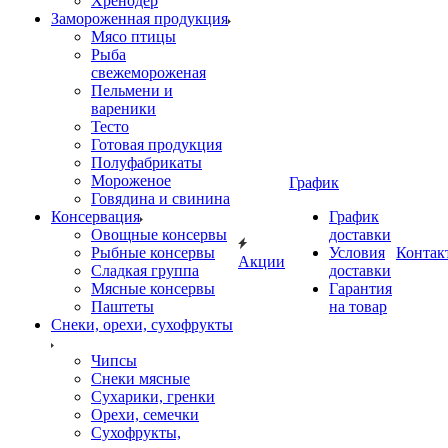
Хренодер
Замороженная продукция
Мясо птицы
Рыба
свежемороженая
Пельмени и
вареники
Тесто
Готовая продукция
Полуфабрикаты
Мороженое
График
Говядина и свинина
Консервация
График
Овощные консервы
доставки
Рыбные консервы
Условия
Контак
Акции
Сладкая группа
доставки
Мясные консервы
Гарантия
Паштеты
на товар
Снеки, орехи, сухофрукты
Чипсы
Снеки мясные
Сухарики, гренки
Орехи, семечки
Сухофрукты,