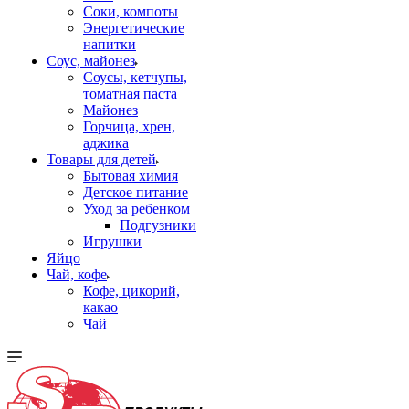
Соки, компоты
Энергетические
напитки
Соус, майонез
Соусы, кетчупы,
томатная паста
Майонез
Горчица, хрен,
аджика
Товары для детей
Бытовая химия
Детское питание
Уход за ребенком
Подгузники
Игрушки
Яйцо
Чай, кофе
Кофе, цикорий,
какао
Чай