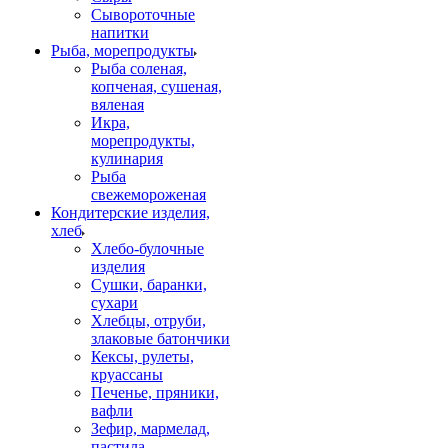
Сывороточные
напитки
Рыба, морепродукты
Рыба соленая,
копченая, сушеная,
вяленая
Икра,
морепродукты,
кулинария
Рыба
свежемороженая
Кондитерские изделия,
хлеб
Хлебо-булочные
изделия
Сушки, баранки,
сухари
Хлебцы, отруби,
злаковые батончики
Кексы, рулеты,
круассаны
Печенье, пряники,
вафли
Зефир, мармелад,
пастила