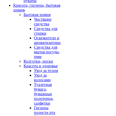
цукаты
Красота, гигиена, бытовая
химия
Бытовая химия
Чистящие
средства
Средства для
стирки
Освежители и
ароматизаторы
Средства для
мытья посуды,
пмм
Колготки, носки
Красота и здоровье
Уход за телом
Уход за
волосами
Туалетная
бумага,
бумажные
полотенца,
салфетки
Гигиена
полости рта