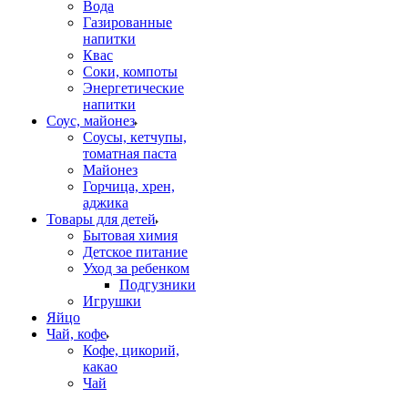
Вода
Газированные
напитки
Квас
Соки, компоты
Энергетические
напитки
Соус, майонез
Соусы, кетчупы,
томатная паста
Майонез
Горчица, хрен,
аджика
Товары для детей
Бытовая химия
Детское питание
Уход за ребенком
Подгузники
Игрушки
Яйцо
Чай, кофе
Кофе, цикорий,
какао
Чай