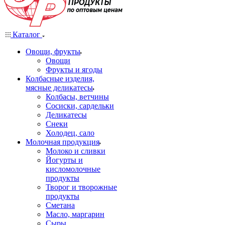
Каталог
Овощи, фрукты
Овощи
Фрукты и ягоды
Колбасные изделия,
мясные деликатесы
Колбасы, ветчины
Сосиски, сардельки
Деликатесы
Снеки
Холодец, сало
Молочная продукция
Молоко и сливки
Йогурты и
кисломолочные
продукты
Творог и творожные
продукты
Сметана
Масло, маргарин
Сыры