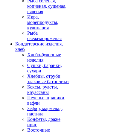
Рыба соленая,
копченая, сушеная,
вяленая
Икра,
морепродукты,
кулинария
Рыба
свежемороженая
Кондитерские изделия,
хлеб
Хлебо-булочные
изделия
Сушки, баранки,
сухари
Хлебцы, отруби,
злаковые батончики
Кексы, рулеты,
круассаны
Печенье, пряники,
вафли
Зефир, мармелад,
пастила
Конфеты, драже,
ирис
Восточные