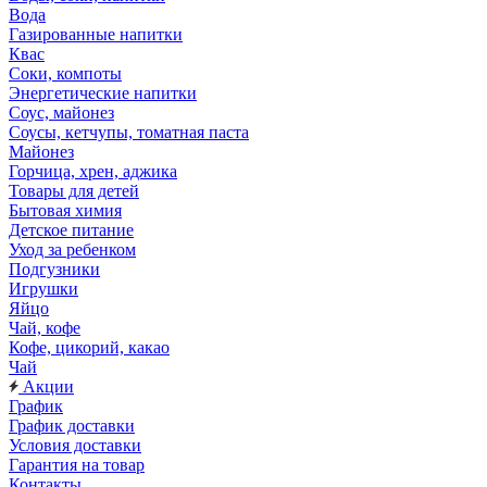
Вода
Газированные напитки
Квас
Соки, компоты
Энергетические напитки
Соус, майонез
Соусы, кетчупы, томатная паста
Майонез
Горчица, хрен, аджика
Товары для детей
Бытовая химия
Детское питание
Уход за ребенком
Подгузники
Игрушки
Яйцо
Чай, кофе
Кофе, цикорий, какао
Чай
Акции
График
График доставки
Условия доставки
Гарантия на товар
Контакты