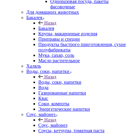
Одноразовая посуда, пакеты
фасовочные
Для домашних животных
Бакалея
Назад
Бакалея
Крупы, макаронные изделия
Приправы и специи
Продукты быстрого приготовления, сухие
полуфабрикаты
Мука, сахар, соль
Масло растительное
Халяль
Воды, соки, напитки
Назад
Воды, соки, напитки
Вода
Газированные напитки
Квас
Соки, компоты
Энергетические напитки
Соус, майонез
Назад
Соус, майонез
Соусы, кетчупы, томатная паста