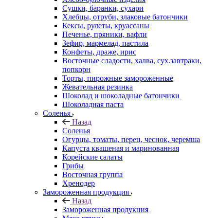
Сушки, баранки, сухари
Хлебцы, отруби, злаковые батончики
Кексы, рулеты, круассаны
Печенье, пряники, вафли
Зефир, мармелад, пастила
Конфеты, драже, ирис
Восточные сладости, халва, сух.завтраки,
попкорн
Торты, пирожные замороженные
Жевательная резинка
Шоколад и шоколадные батончики
Шоколадная паста
Соленья
Назад
Соленья
Огурцы, томаты, перец, чеснок, черемша
Капуста квашеная и маринованная
Корейские салаты
Грибы
Восточная группа
Хренодер
Замороженная продукция
Назад
Замороженная продукция