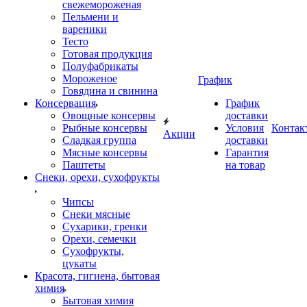
свежемороженая
Пельмени и
вареники
Тесто
Готовая продукция
Полуфабрикаты
Мороженое
График
Говядина и свинина
Консервация
График
Овощные консервы
доставки
Рыбные консервы
Условия
Контак
Акции
Сладкая группа
доставки
Мясные консервы
Гарантия
Паштеты
на товар
Снеки, орехи, сухофрукты
Чипсы
Снеки мясные
Сухарики, гренки
Орехи, семечки
Сухофрукты,
цукаты
Красота, гигиена, бытовая
химия
Бытовая химия