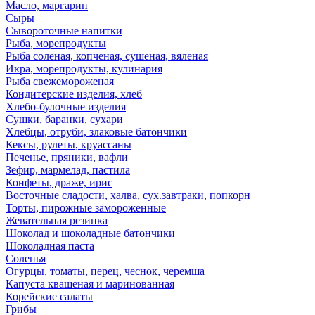
Масло, маргарин
Сыры
Сывороточные напитки
Рыба, морепродукты
Рыба соленая, копченая, сушеная, вяленая
Икра, морепродукты, кулинария
Рыба свежемороженая
Кондитерские изделия, хлеб
Хлебо-булочные изделия
Сушки, баранки, сухари
Хлебцы, отруби, злаковые батончики
Кексы, рулеты, круассаны
Печенье, пряники, вафли
Зефир, мармелад, пастила
Конфеты, драже, ирис
Восточные сладости, халва, сух.завтраки, попкорн
Торты, пирожные замороженные
Жевательная резинка
Шоколад и шоколадные батончики
Шоколадная паста
Соленья
Огурцы, томаты, перец, чеснок, черемша
Капуста квашеная и маринованная
Корейские салаты
Грибы