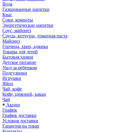
Вода
Газированные напитки
Квас
Соки, компоты
Энергетические напитки
Соус, майонез
Соусы, кетчупы, томатная паста
Майонез
Горчица, хрен, аджика
Товары для детей
Бытовая химия
Детское питание
Уход за ребенком
Подгузники
Игрушки
Яйцо
Чай, кофе
Кофе, цикорий, какао
Чай
Акции
График
График доставки
Условия доставки
Гарантия на товар
Контакты