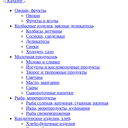
Каталог
Овощи, фрукты
Овощи
Фрукты и ягоды
Колбасные изделия, мясные деликатесы
Колбасы, ветчины
Сосиски, сардельки
Деликатесы
Снеки
Холодец, сало
Молочная продукция
Молоко и сливки
Йогурты и кисломолочные продукты
Творог и творожные продукты
Сметана
Масло, маргарин
Сыры
Сывороточные напитки
Рыба, морепродукты
Рыба соленая, копченая, сушеная, вяленая
Икра, морепродукты, кулинария
Рыба свежемороженая
Кондитерские изделия, хлеб
Хлебо-булочные изделия