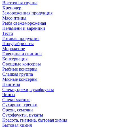
Восточная группа
Хренодер
Замороженная продукция
Мясо птицы
Рыба свежемороженая
Пельмени и вареники
Тесто
Готовая продукция
Полуфабрикаты
Мороженое
Говядина и свинина
Консервация
Овощные консервы
Рыбные консервы
Сладкая группа
Мясные консервы
Паштеты
Снеки, орехи, сухофрукты
Чипсы
Снеки мясные
Сухарики, гренки
Орехи, семечки
Сухофрукты, цукаты
Красота, гигиена, бытовая химия
Бытовая химия