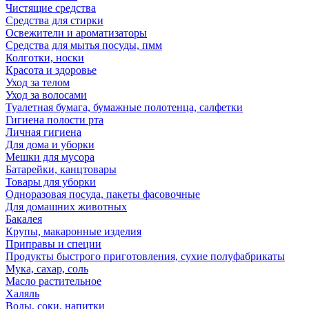
Чистящие средства
Средства для стирки
Освежители и ароматизаторы
Средства для мытья посуды, пмм
Колготки, носки
Красота и здоровье
Уход за телом
Уход за волосами
Туалетная бумага, бумажные полотенца, салфетки
Гигиена полости рта
Личная гигиена
Для дома и уборки
Мешки для мусора
Батарейки, канцтовары
Товары для уборки
Одноразовая посуда, пакеты фасовочные
Для домашних животных
Бакалея
Крупы, макаронные изделия
Приправы и специи
Продукты быстрого приготовления, сухие полуфабрикаты
Мука, сахар, соль
Масло растительное
Халяль
Воды, соки, напитки