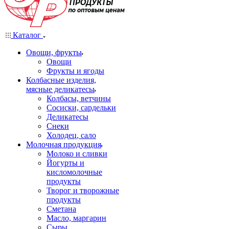
Каталог
Овощи, фрукты
Овощи
Фрукты и ягоды
Колбасные изделия,
мясные деликатесы
Колбасы, ветчины
Сосиски, сардельки
Деликатесы
Снеки
Холодец, сало
Молочная продукция
Молоко и сливки
Йогурты и
кисломолочные
продукты
Творог и творожные
продукты
Сметана
Масло, маргарин
Сыры