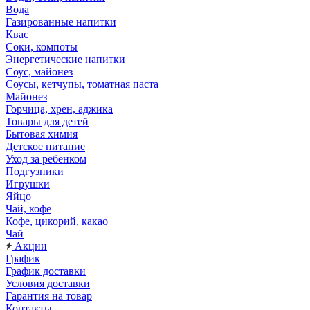
Вода
Газированные напитки
Квас
Соки, компоты
Энергетические напитки
Соус, майонез
Соусы, кетчупы, томатная паста
Майонез
Горчица, хрен, аджика
Товары для детей
Бытовая химия
Детское питание
Уход за ребенком
Подгузники
Игрушки
Яйцо
Чай, кофе
Кофе, цикорий, какао
Чай
Акции
График
График доставки
Условия доставки
Гарантия на товар
Контакты