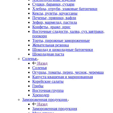
Сушки, баранки, сухари
Хлебцы, отруби, злаковые батончики
Кексы, рулеты, круассаны
Печенье, пряники, вафли
Зефир, мармелад, пастила
Конфеты, драже, ирис
Восточные сладости, халва, сух.завтраки,
попкорн
Торты, пирожные замороженные
Жевательная резинка
Шоколад и шоколадные батончики
Шоколадная паста
Соленья
Назад
Соленья
Огурцы, томаты, перец, чеснок, черемша
Капуста квашеная и маринованная
Корейские салаты
Грибы
Восточная группа
Хренодер
Замороженная продукция
Назад
Замороженная продукция