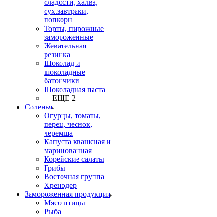
сладости, халва,
сух.завтраки,
попкорн
Торты, пирожные
замороженные
Жевательная
резинка
Шоколад и
шоколадные
батончики
Шоколадная паста
+ ЕЩЕ 2
Соленья
Огурцы, томаты,
перец, чеснок,
черемша
Капуста квашеная и
маринованная
Корейские салаты
Грибы
Восточная группа
Хренодер
Замороженная продукция
Мясо птицы
Рыба