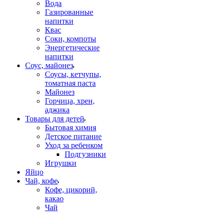
Вода
Газированные
напитки
Квас
Соки, компоты
Энергетические
напитки
Соус, майонез
Соусы, кетчупы,
томатная паста
Майонез
Горчица, хрен,
аджика
Товары для детей
Бытовая химия
Детское питание
Уход за ребенком
Подгузники
Игрушки
Яйцо
Чай, кофе
Кофе, цикорий,
какао
Чай