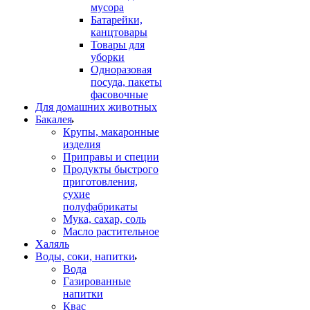
мусора
Батарейки,
канцтовары
Товары для
уборки
Одноразовая
посуда, пакеты
фасовочные
Для домашних животных
Бакалея
Крупы, макаронные
изделия
Приправы и специи
Продукты быстрого
приготовления,
сухие
полуфабрикаты
Мука, сахар, соль
Масло растительное
Халяль
Воды, соки, напитки
Вода
Газированные
напитки
Квас