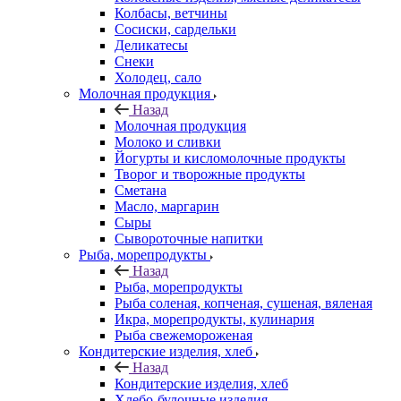
Колбасы, ветчины
Сосиски, сардельки
Деликатесы
Снеки
Холодец, сало
Молочная продукция
Назад
Молочная продукция
Молоко и сливки
Йогурты и кисломолочные продукты
Творог и творожные продукты
Сметана
Масло, маргарин
Сыры
Сывороточные напитки
Рыба, морепродукты
Назад
Рыба, морепродукты
Рыба соленая, копченая, сушеная, вяленая
Икра, морепродукты, кулинария
Рыба свежемороженая
Кондитерские изделия, хлеб
Назад
Кондитерские изделия, хлеб
Хлебо-булочные изделия