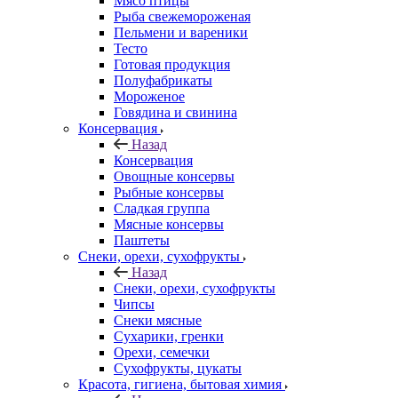
Мясо птицы
Рыба свежемороженая
Пельмени и вареники
Тесто
Готовая продукция
Полуфабрикаты
Мороженое
Говядина и свинина
Консервация
Назад
Консервация
Овощные консервы
Рыбные консервы
Сладкая группа
Мясные консервы
Паштеты
Снеки, орехи, сухофрукты
Назад
Снеки, орехи, сухофрукты
Чипсы
Снеки мясные
Сухарики, гренки
Орехи, семечки
Сухофрукты, цукаты
Красота, гигиена, бытовая химия