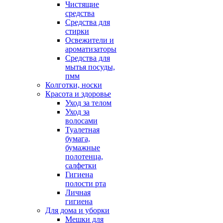
Чистящие
средства
Средства для
стирки
Освежители и
ароматизаторы
Средства для
мытья посуды,
пмм
Колготки, носки
Красота и здоровье
Уход за телом
Уход за
волосами
Туалетная
бумага,
бумажные
полотенца,
салфетки
Гигиена
полости рта
Личная
гигиена
Для дома и уборки
Мешки для