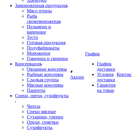
Хренодер
Замороженная продукция
Мясо птицы
Рыба
свежемороженая
Пельмени и
вареники
Тесто
Готовая продукция
Полуфабрикаты
Мороженое
График
Говядина и свинина
Консервация
График
Овощные консервы
доставки
Рыбные консервы
Условия
Контак
Акции
Сладкая группа
доставки
Мясные консервы
Гарантия
Паштеты
на товар
Снеки, орехи, сухофрукты
Чипсы
Снеки мясные
Сухарики, гренки
Орехи, семечки
Сухофрукты,