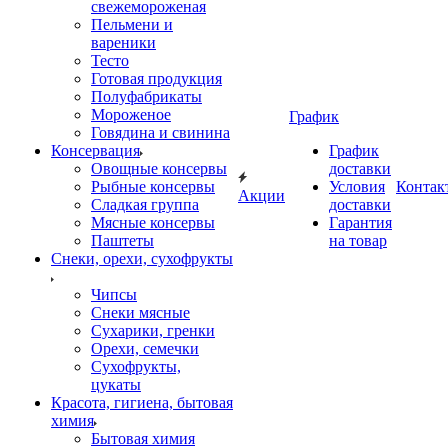
свежемороженая
Пельмени и
вареники
Тесто
Готовая продукция
Полуфабрикаты
Мороженое
График
Говядина и свинина
Консервация
График
Овощные консервы
доставки
Рыбные консервы
Условия
Контак
Акции
Сладкая группа
доставки
Мясные консервы
Гарантия
Паштеты
на товар
Снеки, орехи, сухофрукты
Чипсы
Снеки мясные
Сухарики, гренки
Орехи, семечки
Сухофрукты,
цукаты
Красота, гигиена, бытовая
химия
Бытовая химия