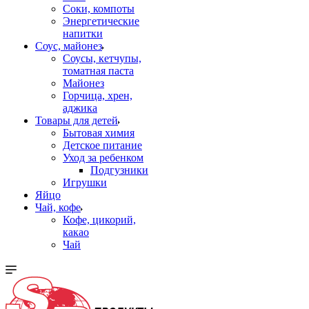
Соки, компоты
Энергетические
напитки
Соус, майонез
Соусы, кетчупы,
томатная паста
Майонез
Горчица, хрен,
аджика
Товары для детей
Бытовая химия
Детское питание
Уход за ребенком
Подгузники
Игрушки
Яйцо
Чай, кофе
Кофе, цикорий,
какао
Чай