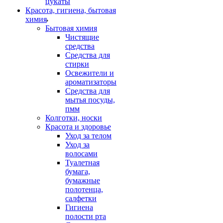
цукаты
Красота, гигиена, бытовая
химия
Бытовая химия
Чистящие
средства
Средства для
стирки
Освежители и
ароматизаторы
Средства для
мытья посуды,
пмм
Колготки, носки
Красота и здоровье
Уход за телом
Уход за
волосами
Туалетная
бумага,
бумажные
полотенца,
салфетки
Гигиена
полости рта