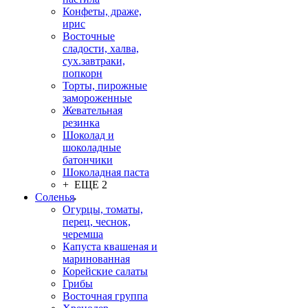
Конфеты, драже,
ирис
Восточные
сладости, халва,
сух.завтраки,
попкорн
Торты, пирожные
замороженные
Жевательная
резинка
Шоколад и
шоколадные
батончики
Шоколадная паста
+ ЕЩЕ 2
Соленья
Огурцы, томаты,
перец, чеснок,
черемша
Капуста квашеная и
маринованная
Корейские салаты
Грибы
Восточная группа