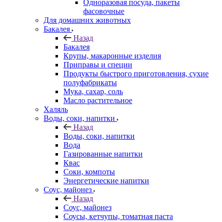
Одноразовая посуда, пакеты
фасовочные
Для домашних животных
Бакалея
Назад
Бакалея
Крупы, макаронные изделия
Приправы и специи
Продукты быстрого приготовления, сухие
полуфабрикаты
Мука, сахар, соль
Масло растительное
Халяль
Воды, соки, напитки
Назад
Воды, соки, напитки
Вода
Газированные напитки
Квас
Соки, компоты
Энергетические напитки
Соус, майонез
Назад
Соус, майонез
Соусы, кетчупы, томатная паста