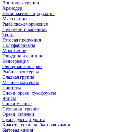
Восточная группа
Хренодер
Замороженная продукция
Мясо птицы
Рыба свежемороженая
Пельмени и вареники
Тесто
Готовая продукция
Полуфабрикаты
Мороженое
Говядина и свинина
Консервация
Овощные консервы
Рыбные консервы
Сладкая группа
Мясные консервы
Паштеты
Снеки, орехи, сухофрукты
Чипсы
Снеки мясные
Сухарики, гренки
Орехи, семечки
Сухофрукты, цукаты
Красота, гигиена, бытовая химия
Бытовая химия