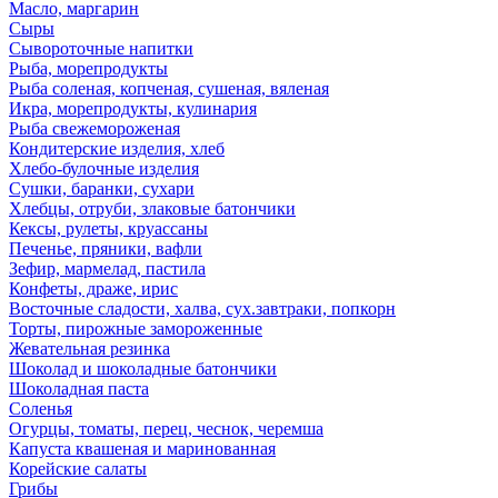
Масло, маргарин
Сыры
Сывороточные напитки
Рыба, морепродукты
Рыба соленая, копченая, сушеная, вяленая
Икра, морепродукты, кулинария
Рыба свежемороженая
Кондитерские изделия, хлеб
Хлебо-булочные изделия
Сушки, баранки, сухари
Хлебцы, отруби, злаковые батончики
Кексы, рулеты, круассаны
Печенье, пряники, вафли
Зефир, мармелад, пастила
Конфеты, драже, ирис
Восточные сладости, халва, сух.завтраки, попкорн
Торты, пирожные замороженные
Жевательная резинка
Шоколад и шоколадные батончики
Шоколадная паста
Соленья
Огурцы, томаты, перец, чеснок, черемша
Капуста квашеная и маринованная
Корейские салаты
Грибы