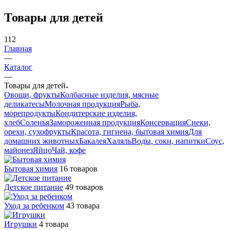
Товары для детей
112
Главная
—
Каталог
—
Товары для детей
Овощи, фрукты
Колбасные изделия, мясные
деликатесы
Молочная продукция
Рыба,
морепродукты
Кондитерские изделия,
хлеб
Соленья
Замороженная продукция
Консервация
Снеки,
орехи, сухофрукты
Красота, гигиена, бытовая химия
Для
домашних животных
Бакалея
Халяль
Воды, соки, напитки
Соус,
майонез
Яйцо
Чай, кофе
Бытовая химия
16 товаров
Детское питание
49 товаров
Уход за ребенком
43 товара
Игрушки
4 товара