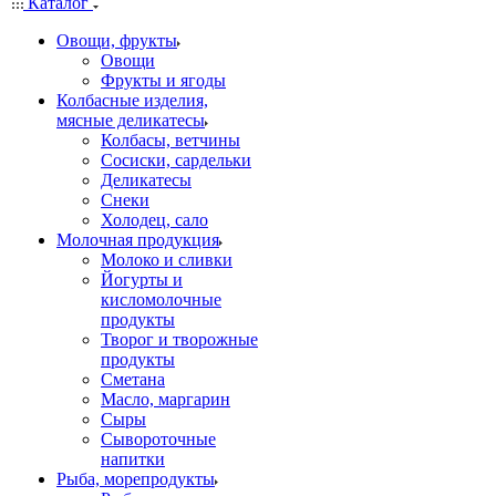
Каталог
Овощи, фрукты
Овощи
Фрукты и ягоды
Колбасные изделия,
мясные деликатесы
Колбасы, ветчины
Сосиски, сардельки
Деликатесы
Снеки
Холодец, сало
Молочная продукция
Молоко и сливки
Йогурты и
кисломолочные
продукты
Творог и творожные
продукты
Сметана
Масло, маргарин
Сыры
Сывороточные
напитки
Рыба, морепродукты