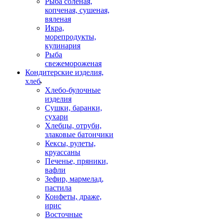
Рыба соленая,
копченая, сушеная,
вяленая
Икра,
морепродукты,
кулинария
Рыба
свежемороженая
Кондитерские изделия,
хлеб
Хлебо-булочные
изделия
Сушки, баранки,
сухари
Хлебцы, отруби,
злаковые батончики
Кексы, рулеты,
круассаны
Печенье, пряники,
вафли
Зефир, мармелад,
пастила
Конфеты, драже,
ирис
Восточные