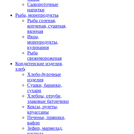
Сывороточные
напитки
Рыба, морепродукты
Рыба соленая,
копченая, сушеная,
вяленая
Икра,
морепродукты,
кулинария
Рыба
свежемороженая
Кондитерские изделия,
хлеб
Хлебо-булочные
изделия
Сушки, баранки,
сухари
Хлебцы, отруби,
злаковые батончики
Кексы, рулеты,
круассаны
Печенье, пряники,
вафли
Зефир, мармелад,
пастила