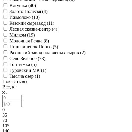
Вятушка (
40
)
Золото Полесья (
4
)
Ижмолоко (
10
)
Кезский сырзавод (
11
)
Лесная сказка-центр (
4
)
Милком (
19
)
Молочная Речка (
8
)
Пингвиненок Понго (
5
)
Рязанский завод плавленых сыров (
2
)
Село Зеленое (
73
)
Топтыжка (
5
)
Туровский МК (
1
)
Тысяча озер (
1
)
Показать все
Вес, кг
0
35
70
105
140