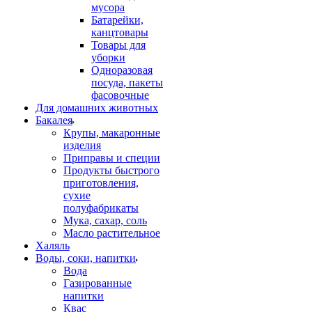
мусора
Батарейки,
канцтовары
Товары для
уборки
Одноразовая
посуда, пакеты
фасовочные
Для домашних животных
Бакалея
Крупы, макаронные
изделия
Приправы и специи
Продукты быстрого
приготовления,
сухие
полуфабрикаты
Мука, сахар, соль
Масло растительное
Халяль
Воды, соки, напитки
Вода
Газированные
напитки
Квас