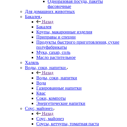
Одноразовая посуда, пакеты
фасовочные
Для домашних животных
Бакалея
Назад
Бакалея
Крупы, макаронные изделия
Приправы и специи
Продукты быстрого приготовления, сухие
полуфабрикаты
Мука, сахар, соль
Масло растительное
Халяль
Воды, соки, напитки
Назад
Воды, соки, напитки
Вода
Газированные напитки
Квас
Соки, компоты
Энергетические напитки
Соус, майонез
Назад
Соус, майонез
Соусы, кетчупы, томатная паста