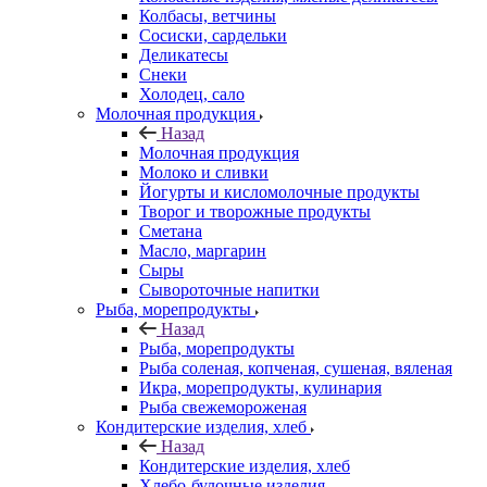
Колбасы, ветчины
Сосиски, сардельки
Деликатесы
Снеки
Холодец, сало
Молочная продукция
Назад
Молочная продукция
Молоко и сливки
Йогурты и кисломолочные продукты
Творог и творожные продукты
Сметана
Масло, маргарин
Сыры
Сывороточные напитки
Рыба, морепродукты
Назад
Рыба, морепродукты
Рыба соленая, копченая, сушеная, вяленая
Икра, морепродукты, кулинария
Рыба свежемороженая
Кондитерские изделия, хлеб
Назад
Кондитерские изделия, хлеб
Хлебо-булочные изделия