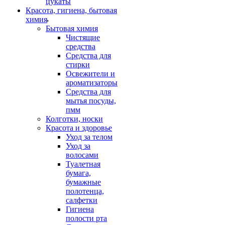
цукаты
Красота, гигиена, бытовая
химия
Бытовая химия
Чистящие
средства
Средства для
стирки
Освежители и
ароматизаторы
Средства для
мытья посуды,
пмм
Колготки, носки
Красота и здоровье
Уход за телом
Уход за
волосами
Туалетная
бумага,
бумажные
полотенца,
салфетки
Гигиена
полости рта