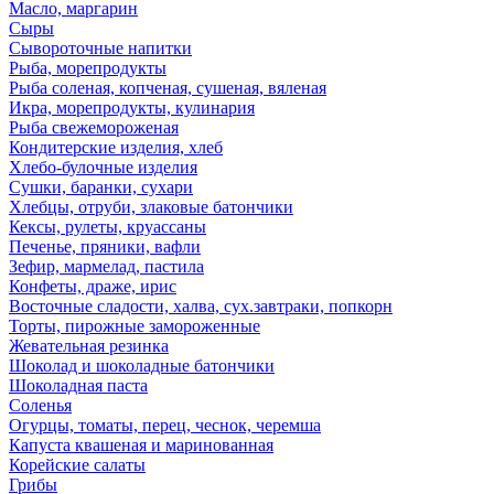
Масло, маргарин
Сыры
Сывороточные напитки
Рыба, морепродукты
Рыба соленая, копченая, сушеная, вяленая
Икра, морепродукты, кулинария
Рыба свежемороженая
Кондитерские изделия, хлеб
Хлебо-булочные изделия
Сушки, баранки, сухари
Хлебцы, отруби, злаковые батончики
Кексы, рулеты, круассаны
Печенье, пряники, вафли
Зефир, мармелад, пастила
Конфеты, драже, ирис
Восточные сладости, халва, сух.завтраки, попкорн
Торты, пирожные замороженные
Жевательная резинка
Шоколад и шоколадные батончики
Шоколадная паста
Соленья
Огурцы, томаты, перец, чеснок, черемша
Капуста квашеная и маринованная
Корейские салаты
Грибы