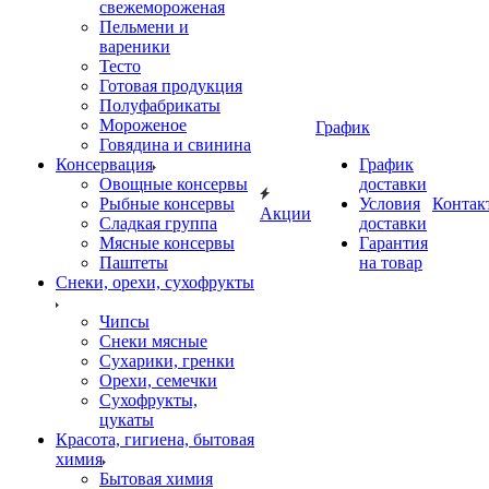
свежемороженая
Пельмени и
вареники
Тесто
Готовая продукция
Полуфабрикаты
Мороженое
График
Говядина и свинина
Консервация
График
Овощные консервы
доставки
Рыбные консервы
Условия
Контак
Акции
Сладкая группа
доставки
Мясные консервы
Гарантия
Паштеты
на товар
Снеки, орехи, сухофрукты
Чипсы
Снеки мясные
Сухарики, гренки
Орехи, семечки
Сухофрукты,
цукаты
Красота, гигиена, бытовая
химия
Бытовая химия