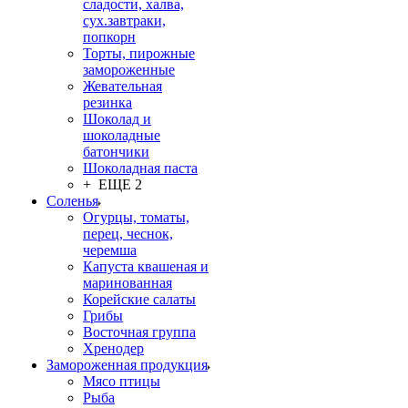
сладости, халва,
сух.завтраки,
попкорн
Торты, пирожные
замороженные
Жевательная
резинка
Шоколад и
шоколадные
батончики
Шоколадная паста
+ ЕЩЕ 2
Соленья
Огурцы, томаты,
перец, чеснок,
черемша
Капуста квашеная и
маринованная
Корейские салаты
Грибы
Восточная группа
Хренодер
Замороженная продукция
Мясо птицы
Рыба