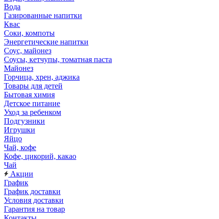
Вода
Газированные напитки
Квас
Соки, компоты
Энергетические напитки
Соус, майонез
Соусы, кетчупы, томатная паста
Майонез
Горчица, хрен, аджика
Товары для детей
Бытовая химия
Детское питание
Уход за ребенком
Подгузники
Игрушки
Яйцо
Чай, кофе
Кофе, цикорий, какао
Чай
Акции
График
График доставки
Условия доставки
Гарантия на товар
Контакты