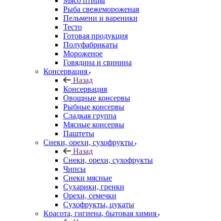
Мясо птицы
Рыба свежемороженая
Пельмени и вареники
Тесто
Готовая продукция
Полуфабрикаты
Мороженое
Говядина и свинина
Консервация
Назад
Консервация
Овощные консервы
Рыбные консервы
Сладкая группа
Мясные консервы
Паштеты
Снеки, орехи, сухофрукты
Назад
Снеки, орехи, сухофрукты
Чипсы
Снеки мясные
Сухарики, гренки
Орехи, семечки
Сухофрукты, цукаты
Красота, гигиена, бытовая химия