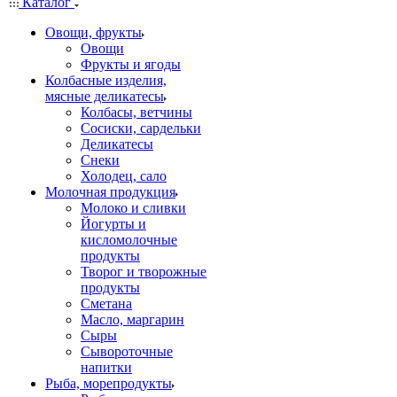
Каталог
Овощи, фрукты
Овощи
Фрукты и ягоды
Колбасные изделия,
мясные деликатесы
Колбасы, ветчины
Сосиски, сардельки
Деликатесы
Снеки
Холодец, сало
Молочная продукция
Молоко и сливки
Йогурты и
кисломолочные
продукты
Творог и творожные
продукты
Сметана
Масло, маргарин
Сыры
Сывороточные
напитки
Рыба, морепродукты