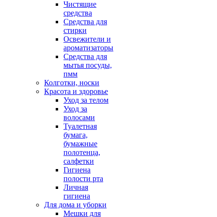
Чистящие
средства
Средства для
стирки
Освежители и
ароматизаторы
Средства для
мытья посуды,
пмм
Колготки, носки
Красота и здоровье
Уход за телом
Уход за
волосами
Туалетная
бумага,
бумажные
полотенца,
салфетки
Гигиена
полости рта
Личная
гигиена
Для дома и уборки
Мешки для