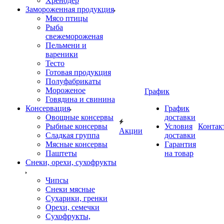
Хренодер
Замороженная продукция
Мясо птицы
Рыба
свежемороженая
Пельмени и
вареники
Тесто
Готовая продукция
Полуфабрикаты
Мороженое
График
Говядина и свинина
Консервация
График
Овощные консервы
доставки
Рыбные консервы
Условия
Контак
Акции
Сладкая группа
доставки
Мясные консервы
Гарантия
Паштеты
на товар
Снеки, орехи, сухофрукты
Чипсы
Снеки мясные
Сухарики, гренки
Орехи, семечки
Сухофрукты,