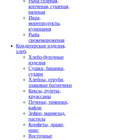
Рыба соленая,
копченая, сушеная,
вяленая
Икра,
морепродукты,
кулинария
Рыба
свежемороженая
Кондитерские изделия,
хлеб
Хлебо-булочные
изделия
Сушки, баранки,
сухари
Хлебцы, отруби,
злаковые батончики
Кексы, рулеты,
круассаны
Печенье, пряники,
вафли
Зефир, мармелад,
пастила
Конфеты, драже,
ирис
Восточные