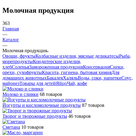
Молочная продукция
363
Главная
—
Каталог
—
Молочная продукция
Овощи, фрукты
Колбасные изделия, мясные деликатесы
Рыба,
морепродукты
Кондитерские изделия,
хлеб
Соленья
Замороженная продукция
Консервация
Снеки,
орехи, сухофрукты
Красота, гигиена, бытовая химия
Для
домашних животных
Бакалея
Халяль
Воды, соки, напитки
Соус,
майонез
Товары для детей
Яйцо
Чай, кофе
Молоко и сливки
68 товаров
Йогурты и кисломолочные продукты
87 товаров
Творог и творожные продукты
46 товаров
Сметана
10 товаров