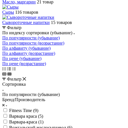
Масло, маргарин
21 товар
Сыры
116 товаров
Сывороточные напитки
15 товаров
Фильтр
По индексу сортировки (убывание)
По популярности (убывание)
По популярности (возрастание)
По алфавиту (убывание)
По алфавиту (возрастание)
По цене (убывание)
По цене (возрастание)
Фильтр
Сортировка
По популярности (убывание)
Бренд/Производитель
Fitness Time (
9
)
Варвара краса (
5
)
Варвара-краса (
1
)
Вожгальский маслосырзавод (
6
)