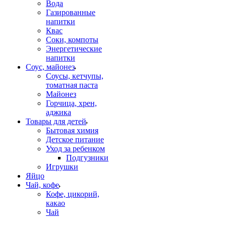
Вода
Газированные
напитки
Квас
Соки, компоты
Энергетические
напитки
Соус, майонез
Соусы, кетчупы,
томатная паста
Майонез
Горчица, хрен,
аджика
Товары для детей
Бытовая химия
Детское питание
Уход за ребенком
Подгузники
Игрушки
Яйцо
Чай, кофе
Кофе, цикорий,
какао
Чай