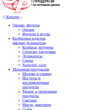
Каталог
Овощи, фрукты
Овощи
Фрукты и ягоды
Колбасные изделия,
мясные деликатесы
Колбасы, ветчины
Сосиски, сардельки
Деликатесы
Снеки
Холодец, сало
Молочная продукция
Молоко и сливки
Йогурты и
кисломолочные
продукты
Творог и творожные
продукты
Сметана
Масло, маргарин
Сыры