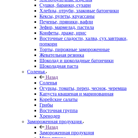
Сушки, баранки, сухари
Хлебцы, отруби, злаковые батончики
Кексы, рулеты, круассаны
Печенье, пряники, вафли
Зефир, мармелад, пастила
Конфеты, драже, ирис
Восточные сладости, халва, сух.завтраки,
попкорн
Торты, пирожные замороженные
Жевательная резинка
Шоколад и шоколадные батончики
Шоколадная паста
Соленья
Назад
Соленья
Огурцы, томаты, перец, чеснок, черемша
Капуста квашеная и маринованная
Корейские салаты
Грибы
Восточная группа
Хренодер
Замороженная продукция
Назад
Замороженная продукция