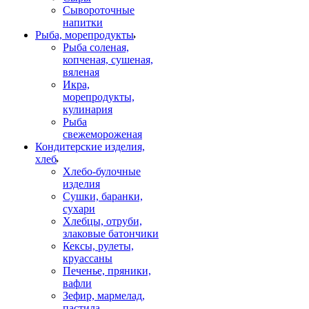
Сывороточные
напитки
Рыба, морепродукты
Рыба соленая,
копченая, сушеная,
вяленая
Икра,
морепродукты,
кулинария
Рыба
свежемороженая
Кондитерские изделия,
хлеб
Хлебо-булочные
изделия
Сушки, баранки,
сухари
Хлебцы, отруби,
злаковые батончики
Кексы, рулеты,
круассаны
Печенье, пряники,
вафли
Зефир, мармелад,
пастила