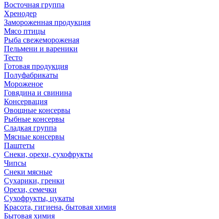
Восточная группа
Хренодер
Замороженная продукция
Мясо птицы
Рыба свежемороженая
Пельмени и вареники
Тесто
Готовая продукция
Полуфабрикаты
Мороженое
Говядина и свинина
Консервация
Овощные консервы
Рыбные консервы
Сладкая группа
Мясные консервы
Паштеты
Снеки, орехи, сухофрукты
Чипсы
Снеки мясные
Сухарики, гренки
Орехи, семечки
Сухофрукты, цукаты
Красота, гигиена, бытовая химия
Бытовая химия