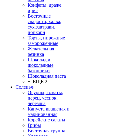
Конфеты, драже,
ирис
Восточные
сладости, халва,
сух.завтраки,
попкорн
Торты, пирожные
замороженные
Жевательная
резинка
Шоколад и
шоколадные
батончики
Шоколадная паста
+ ЕЩЕ 2
Соленья
Огурцы, томаты,
перец, чеснок,
черемша
Капуста квашеная и
маринованная
Корейские салаты
Грибы
Восточная группа