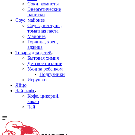
Соки, компоты
Энергетические
напитки
Соус, майонез
Соусы, кетчупы,
томатная паста
Майонез
Горчица, хрен,
аджика
Товары для детей
Бытовая химия
Детское питание
Уход за ребенком
Подгузники
Игрушки
Яйцо
Чай, кофе
Кофе, цикорий,
какао
Чай