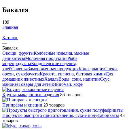
Бакалея
189
Главная
—
Каталог
—
Бакалея
Овощи, фрукты
Колбасные изделия, мясные
деликатесы
Молочная продукция
Рыба,
морепродукты
Кондитерские изделия,
хлеб
Соленья
Замороженная продукция
Консервация
Снеки,
орехи, сухофрукты
Красота, гигиена, бытовая химия
Для
домашних животных
Халяль
Воды, соки, напитки
Соус,
майонез
Товары для детей
Яйцо
Чай, кофе
Крупы, макаронные изделия
86 товаров
Приправы и специи
29 товаров
Продукты быстрого приготовления, сухие полуфабрикаты
48
товаров