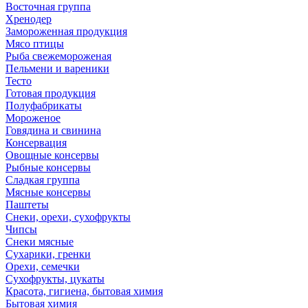
Восточная группа
Хренодер
Замороженная продукция
Мясо птицы
Рыба свежемороженая
Пельмени и вареники
Тесто
Готовая продукция
Полуфабрикаты
Мороженое
Говядина и свинина
Консервация
Овощные консервы
Рыбные консервы
Сладкая группа
Мясные консервы
Паштеты
Снеки, орехи, сухофрукты
Чипсы
Снеки мясные
Сухарики, гренки
Орехи, семечки
Сухофрукты, цукаты
Красота, гигиена, бытовая химия
Бытовая химия