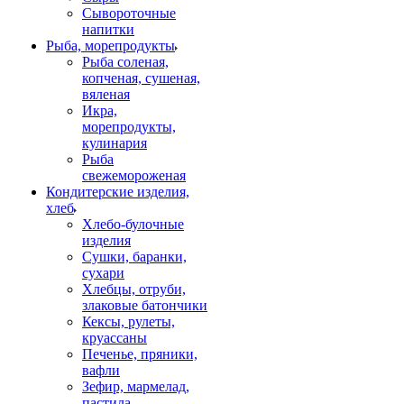
Сывороточные
напитки
Рыба, морепродукты
Рыба соленая,
копченая, сушеная,
вяленая
Икра,
морепродукты,
кулинария
Рыба
свежемороженая
Кондитерские изделия,
хлеб
Хлебо-булочные
изделия
Сушки, баранки,
сухари
Хлебцы, отруби,
злаковые батончики
Кексы, рулеты,
круассаны
Печенье, пряники,
вафли
Зефир, мармелад,
пастила