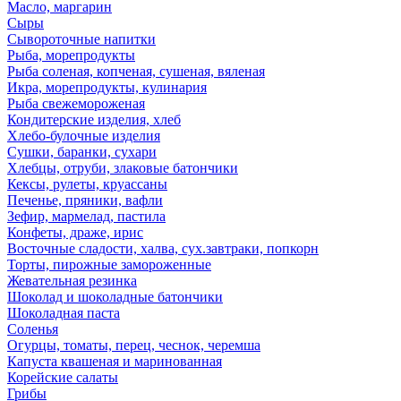
Масло, маргарин
Сыры
Сывороточные напитки
Рыба, морепродукты
Рыба соленая, копченая, сушеная, вяленая
Икра, морепродукты, кулинария
Рыба свежемороженая
Кондитерские изделия, хлеб
Хлебо-булочные изделия
Сушки, баранки, сухари
Хлебцы, отруби, злаковые батончики
Кексы, рулеты, круассаны
Печенье, пряники, вафли
Зефир, мармелад, пастила
Конфеты, драже, ирис
Восточные сладости, халва, сух.завтраки, попкорн
Торты, пирожные замороженные
Жевательная резинка
Шоколад и шоколадные батончики
Шоколадная паста
Соленья
Огурцы, томаты, перец, чеснок, черемша
Капуста квашеная и маринованная
Корейские салаты
Грибы