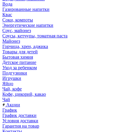
Вода
Газированные напитки
Квас
Соки, компоты
Энергетические напитки
Соус, майонез
Соусы, кетчупы, томатная паста
Майонез
Горчица, хрен, аджика
Товары для детей
Бытовая химия
Детское питание
Уход за ребенком
Подгузники
Игрушки
Яйцо
Чай, кофе
Кофе, цикорий, какао
Чай
Акции
График
График доставки
Условия доставки
Гарантия на товар
Контакты