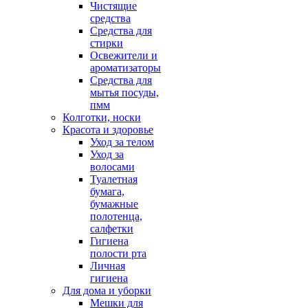
Чистящие
средства
Средства для
стирки
Освежители и
ароматизаторы
Средства для
мытья посуды,
пмм
Колготки, носки
Красота и здоровье
Уход за телом
Уход за
волосами
Туалетная
бумага,
бумажные
полотенца,
салфетки
Гигиена
полости рта
Личная
гигиена
Для дома и уборки
Мешки для