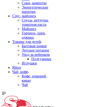
Соки, компоты
Энергетические
напитки
Соус, майонез
Соусы, кетчупы,
томатная паста
Майонез
Горчица, хрен,
аджика
Товары для детей
Бытовая химия
Детское питание
Уход за ребенком
Подгузники
Игрушки
Яйцо
Чай, кофе
Кофе, цикорий,
какао
Чай