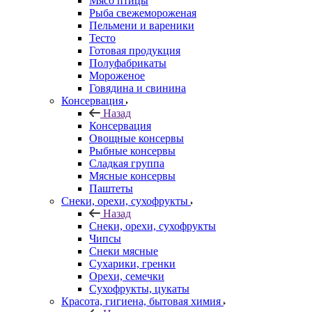
Мясо птицы
Рыба свежемороженая
Пельмени и вареники
Тесто
Готовая продукция
Полуфабрикаты
Мороженое
Говядина и свинина
Консервация
Назад
Консервация
Овощные консервы
Рыбные консервы
Сладкая группа
Мясные консервы
Паштеты
Снеки, орехи, сухофрукты
Назад
Снеки, орехи, сухофрукты
Чипсы
Снеки мясные
Сухарики, гренки
Орехи, семечки
Сухофрукты, цукаты
Красота, гигиена, бытовая химия