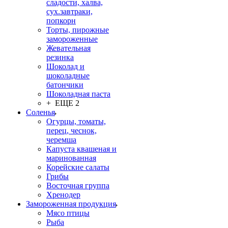
сладости, халва,
сух.завтраки,
попкорн
Торты, пирожные
замороженные
Жевательная
резинка
Шоколад и
шоколадные
батончики
Шоколадная паста
+ ЕЩЕ 2
Соленья
Огурцы, томаты,
перец, чеснок,
черемша
Капуста квашеная и
маринованная
Корейские салаты
Грибы
Восточная группа
Хренодер
Замороженная продукция
Мясо птицы
Рыба