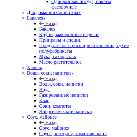
Одноразовая посуда, пакеты
фасовочные
Для домашних животных
Бакалея
Назад
Бакалея
Крупы, макаронные изделия
Приправы и специи
Продукты быстрого приготовления, сухие
полуфабрикаты
Мука, сахар, соль
Масло растительное
Халяль
Воды, соки, напитки
Назад
Воды, соки, напитки
Вода
Газированные напитки
Квас
Соки, компоты
Энергетические напитки
Соус, майонез
Назад
Соус, майонез
Соусы, кетчупы, томатная паста