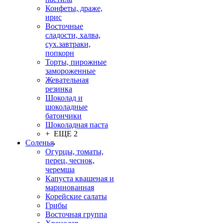
Конфеты, драже,
ирис
Восточные
сладости, халва,
сух.завтраки,
попкорн
Торты, пирожные
замороженные
Жевательная
резинка
Шоколад и
шоколадные
батончики
Шоколадная паста
+ ЕЩЕ 2
Соленья
Огурцы, томаты,
перец, чеснок,
черемша
Капуста квашеная и
маринованная
Корейские салаты
Грибы
Восточная группа