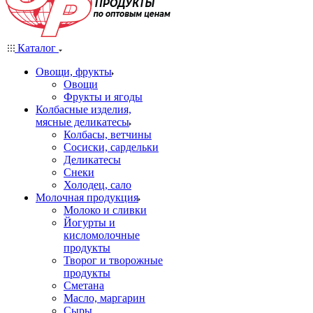
Каталог
Овощи, фрукты
Овощи
Фрукты и ягоды
Колбасные изделия,
мясные деликатесы
Колбасы, ветчины
Сосиски, сардельки
Деликатесы
Снеки
Холодец, сало
Молочная продукция
Молоко и сливки
Йогурты и
кисломолочные
продукты
Творог и творожные
продукты
Сметана
Масло, маргарин
Сыры