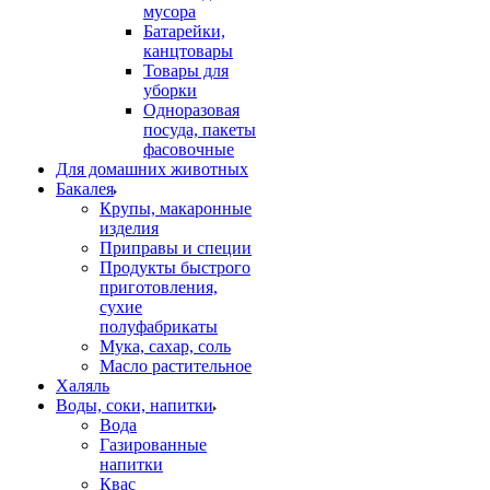
мусора
Батарейки,
канцтовары
Товары для
уборки
Одноразовая
посуда, пакеты
фасовочные
Для домашних животных
Бакалея
Крупы, макаронные
изделия
Приправы и специи
Продукты быстрого
приготовления,
сухие
полуфабрикаты
Мука, сахар, соль
Масло растительное
Халяль
Воды, соки, напитки
Вода
Газированные
напитки
Квас