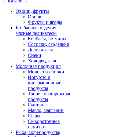
Каталог
Овощи, фрукты
Овощи
Фрукты и ягоды
Колбасные изделия,
мясные деликатесы
Колбасы, ветчины
Сосиски, сардельки
Деликатесы
Снеки
Холодец, сало
Молочная продукция
Молоко и сливки
Йогурты и
кисломолочные
продукты
Творог и творожные
продукты
Сметана
Масло, маргарин
Сыры
Сывороточные
напитки
Рыба, морепродукты