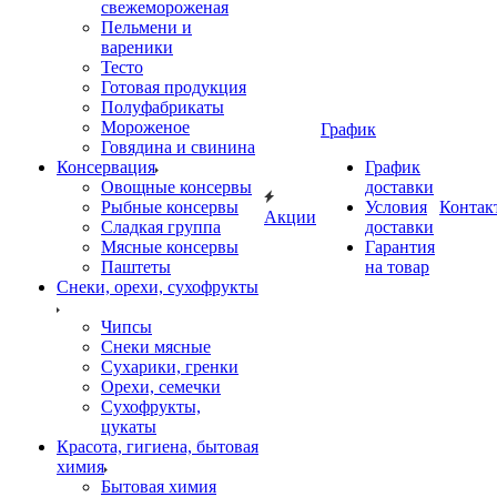
свежемороженая
Пельмени и
вареники
Тесто
Готовая продукция
Полуфабрикаты
Мороженое
График
Говядина и свинина
Консервация
График
Овощные консервы
доставки
Рыбные консервы
Условия
Контак
Акции
Сладкая группа
доставки
Мясные консервы
Гарантия
Паштеты
на товар
Снеки, орехи, сухофрукты
Чипсы
Снеки мясные
Сухарики, гренки
Орехи, семечки
Сухофрукты,
цукаты
Красота, гигиена, бытовая
химия
Бытовая химия