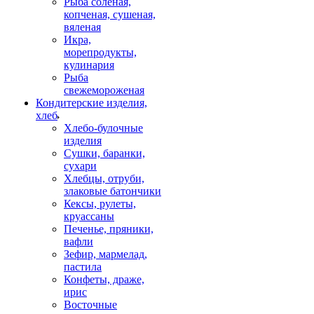
Рыба соленая,
копченая, сушеная,
вяленая
Икра,
морепродукты,
кулинария
Рыба
свежемороженая
Кондитерские изделия,
хлеб
Хлебо-булочные
изделия
Сушки, баранки,
сухари
Хлебцы, отруби,
злаковые батончики
Кексы, рулеты,
круассаны
Печенье, пряники,
вафли
Зефир, мармелад,
пастила
Конфеты, драже,
ирис
Восточные