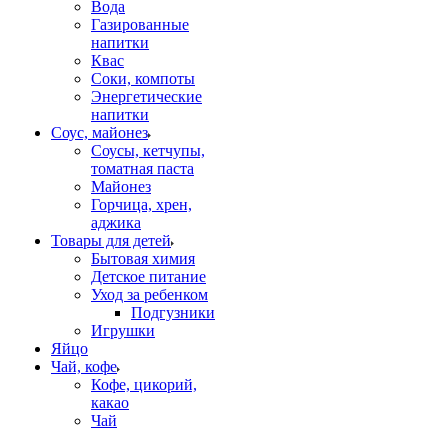
Вода
Газированные
напитки
Квас
Соки, компоты
Энергетические
напитки
Соус, майонез
Соусы, кетчупы,
томатная паста
Майонез
Горчица, хрен,
аджика
Товары для детей
Бытовая химия
Детское питание
Уход за ребенком
Подгузники
Игрушки
Яйцо
Чай, кофе
Кофе, цикорий,
какао
Чай