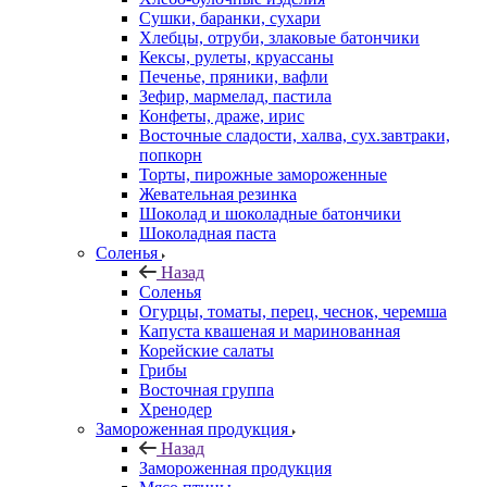
Сушки, баранки, сухари
Хлебцы, отруби, злаковые батончики
Кексы, рулеты, круассаны
Печенье, пряники, вафли
Зефир, мармелад, пастила
Конфеты, драже, ирис
Восточные сладости, халва, сух.завтраки,
попкорн
Торты, пирожные замороженные
Жевательная резинка
Шоколад и шоколадные батончики
Шоколадная паста
Соленья
Назад
Соленья
Огурцы, томаты, перец, чеснок, черемша
Капуста квашеная и маринованная
Корейские салаты
Грибы
Восточная группа
Хренодер
Замороженная продукция
Назад
Замороженная продукция