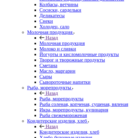
Колбасы, ветчины
Сосиски, сардельки
Деликатесы
Снеки
Холодец, сало
Молочная продукция
Назад
Молочная продукция
Молоко и сливки
Йогурты и кисломолочные продукты
Творог и творожные продукты
Сметана
Масло, маргарин
Сыры
Сывороточные напитки
Рыба, морепродукты
Назад
Рыба, морепродукты
Рыба соленая, копченая, сушеная, вяленая
Икра, морепродукты, кулинария
Рыба свежемороженая
Кондитерские изделия, хлеб
Назад
Кондитерские изделия, хлеб
Хлебо-булочные изделия