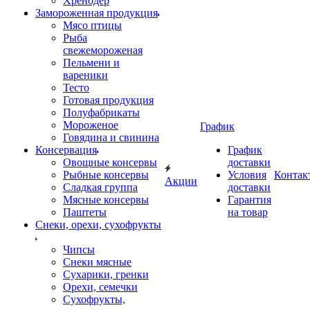
Хренодер
Замороженная продукция
Мясо птицы
Рыба
свежемороженая
Пельмени и
вареники
Тесто
Готовая продукция
Полуфабрикаты
Мороженое
График
Говядина и свинина
Консервация
График
Овощные консервы
доставки
Рыбные консервы
Условия
Контак
Акции
Сладкая группа
доставки
Мясные консервы
Гарантия
Паштеты
на товар
Снеки, орехи, сухофрукты
Чипсы
Снеки мясные
Сухарики, гренки
Орехи, семечки
Сухофрукты,