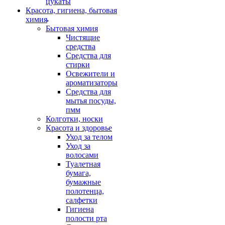
цукаты
Красота, гигиена, бытовая
химия
Бытовая химия
Чистящие
средства
Средства для
стирки
Освежители и
ароматизаторы
Средства для
мытья посуды,
пмм
Колготки, носки
Красота и здоровье
Уход за телом
Уход за
волосами
Туалетная
бумага,
бумажные
полотенца,
салфетки
Гигиена
полости рта