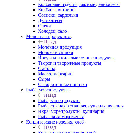
Колбасные изделия, мясные деликатесы
Колбасы, ветчины
Сосиски, сардельки
Деликатесы
Снеки
Холодец, сало
Молочная продукция
Назад
Молочная продукция
Молоко и сливки
Йогурты и кисломолочные продукты
Творог и творожные продукты
Сметана
Масло, маргарин
Сыры
Сывороточные напитки
Рыба, морепродукты
Назад
Рыба, морепродукты
Рыба соленая, копченая, сушеная, вяленая
Икра, морепродукты, кулинария
Рыба свежемороженая
Кондитерские изделия, хлеб
Назад
Кондитерские изделия, хлеб