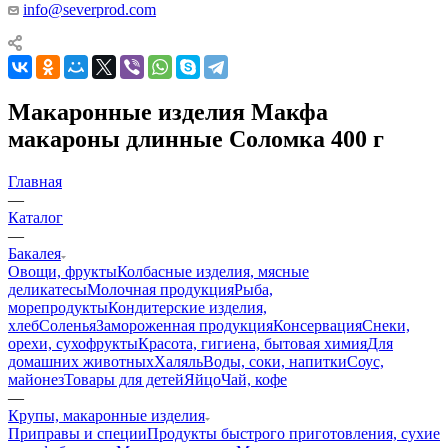
info@severprod.com
Макаронные изделия Макфа
макароны длинные Соломка 400 г
Главная
—
Каталог
—
Бакалея
Овощи, фрукты
Колбасные изделия, мясные
деликатесы
Молочная продукция
Рыба,
морепродукты
Кондитерские изделия,
хлеб
Соленья
Замороженная продукция
Консервация
Снеки,
орехи, сухофрукты
Красота, гигиена, бытовая химия
Для
домашних животных
Халяль
Воды, соки, напитки
Соус,
майонез
Товары для детей
Яйцо
Чай, кофе
—
Крупы, макаронные изделия
Приправы и специи
Продукты быстрого приготовления, сухие