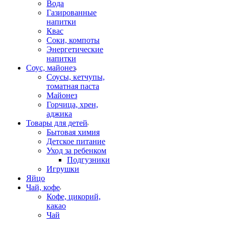
Вода
Газированные
напитки
Квас
Соки, компоты
Энергетические
напитки
Соус, майонез
Соусы, кетчупы,
томатная паста
Майонез
Горчица, хрен,
аджика
Товары для детей
Бытовая химия
Детское питание
Уход за ребенком
Подгузники
Игрушки
Яйцо
Чай, кофе
Кофе, цикорий,
какао
Чай