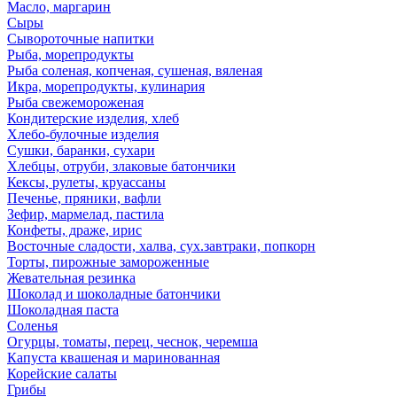
Масло, маргарин
Сыры
Сывороточные напитки
Рыба, морепродукты
Рыба соленая, копченая, сушеная, вяленая
Икра, морепродукты, кулинария
Рыба свежемороженая
Кондитерские изделия, хлеб
Хлебо-булочные изделия
Сушки, баранки, сухари
Хлебцы, отруби, злаковые батончики
Кексы, рулеты, круассаны
Печенье, пряники, вафли
Зефир, мармелад, пастила
Конфеты, драже, ирис
Восточные сладости, халва, сух.завтраки, попкорн
Торты, пирожные замороженные
Жевательная резинка
Шоколад и шоколадные батончики
Шоколадная паста
Соленья
Огурцы, томаты, перец, чеснок, черемша
Капуста квашеная и маринованная
Корейские салаты
Грибы