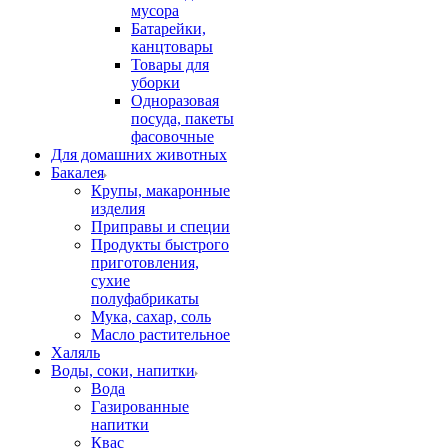
мусора
Батарейки,
канцтовары
Товары для
уборки
Одноразовая
посуда, пакеты
фасовочные
Для домашних животных
Бакалея
Крупы, макаронные
изделия
Приправы и специи
Продукты быстрого
приготовления,
сухие
полуфабрикаты
Мука, сахар, соль
Масло растительное
Халяль
Воды, соки, напитки
Вода
Газированные
напитки
Квас