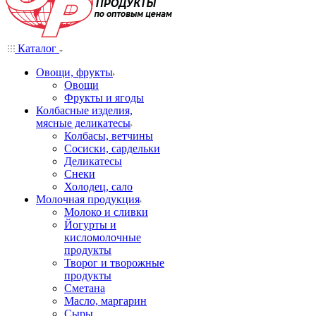
Каталог
Овощи, фрукты
Овощи
Фрукты и ягоды
Колбасные изделия,
мясные деликатесы
Колбасы, ветчины
Сосиски, сардельки
Деликатесы
Снеки
Холодец, сало
Молочная продукция
Молоко и сливки
Йогурты и
кисломолочные
продукты
Творог и творожные
продукты
Сметана
Масло, маргарин
Сыры