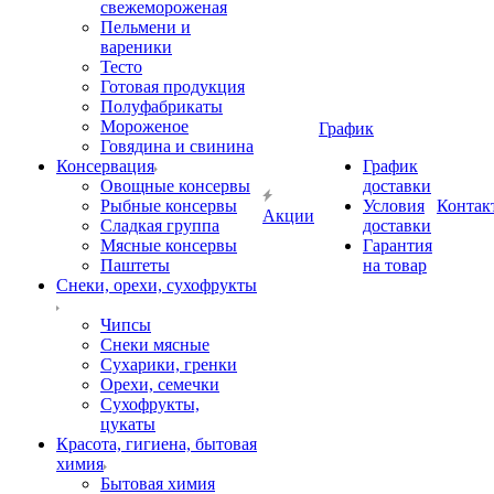
свежемороженая
Пельмени и
вареники
Тесто
Готовая продукция
Полуфабрикаты
Мороженое
График
Говядина и свинина
Консервация
График
Овощные консервы
доставки
Рыбные консервы
Условия
Контак
Акции
Сладкая группа
доставки
Мясные консервы
Гарантия
Паштеты
на товар
Снеки, орехи, сухофрукты
Чипсы
Снеки мясные
Сухарики, гренки
Орехи, семечки
Сухофрукты,
цукаты
Красота, гигиена, бытовая
химия
Бытовая химия