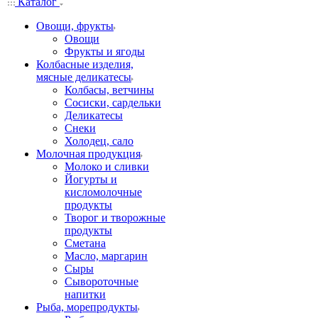
Каталог
Овощи, фрукты
Овощи
Фрукты и ягоды
Колбасные изделия,
мясные деликатесы
Колбасы, ветчины
Сосиски, сардельки
Деликатесы
Снеки
Холодец, сало
Молочная продукция
Молоко и сливки
Йогурты и
кисломолочные
продукты
Творог и творожные
продукты
Сметана
Масло, маргарин
Сыры
Сывороточные
напитки
Рыба, морепродукты