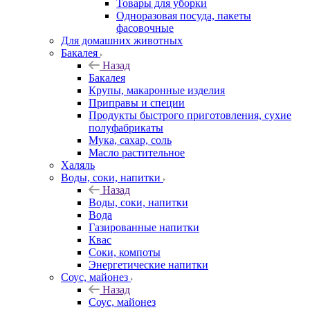
Товары для уборки
Одноразовая посуда, пакеты
фасовочные
Для домашних животных
Бакалея
Назад
Бакалея
Крупы, макаронные изделия
Приправы и специи
Продукты быстрого приготовления, сухие
полуфабрикаты
Мука, сахар, соль
Масло растительное
Халяль
Воды, соки, напитки
Назад
Воды, соки, напитки
Вода
Газированные напитки
Квас
Соки, компоты
Энергетические напитки
Соус, майонез
Назад
Соус, майонез