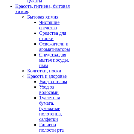
цукаты
Красота, гигиена, бытовая
химия
Бытовая химия
Чистящие
средства
Средства для
стирки
Освежители и
ароматизаторы
Средства для
мытья посуды,
пмм
Колготки, носки
Красота и здоровье
Уход за телом
Уход за
волосами
Туалетная
бумага,
бумажные
полотенца,
салфетки
Гигиена
полости рта