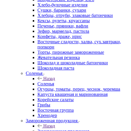
Хлебо-булочные изделия
Сушки, баранки, сухари
Хлебцы, отруби, злаковые батончики
Кексы, рулеты, круассаны
Печенье, пряники, вафли
Зефир, мармелад, пастила
Конфеты, драже, ирис
Восточные сладости, халва, сух.завтраки,
попкорн
Торты, пирожные замороженные
Жевательная резинка
Шоколад и шоколадные батончики
Шоколадная паста
Соленья
Назад
Соленья
Огурцы, томаты, перец, чеснок, черемша
Капуста квашеная и маринованная
Корейские салаты
Грибы
Восточная группа
Хренодер
Замороженная продукция
Назад