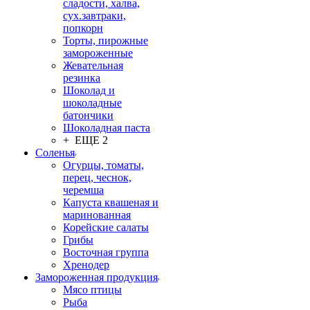
сладости, халва,
сух.завтраки,
попкорн
Торты, пирожные
замороженные
Жевательная
резинка
Шоколад и
шоколадные
батончики
Шоколадная паста
+ ЕЩЕ 2
Соленья
Огурцы, томаты,
перец, чеснок,
черемша
Капуста квашеная и
маринованная
Корейские салаты
Грибы
Восточная группа
Хренодер
Замороженная продукция
Мясо птицы
Рыба