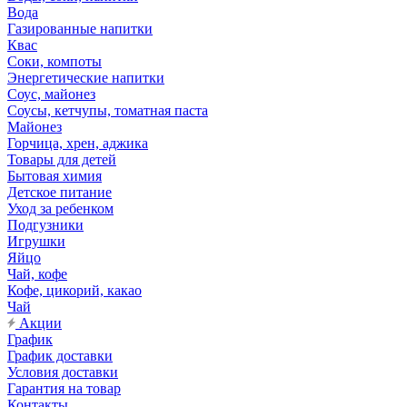
Вода
Газированные напитки
Квас
Соки, компоты
Энергетические напитки
Соус, майонез
Соусы, кетчупы, томатная паста
Майонез
Горчица, хрен, аджика
Товары для детей
Бытовая химия
Детское питание
Уход за ребенком
Подгузники
Игрушки
Яйцо
Чай, кофе
Кофе, цикорий, какао
Чай
Акции
График
График доставки
Условия доставки
Гарантия на товар
Контакты