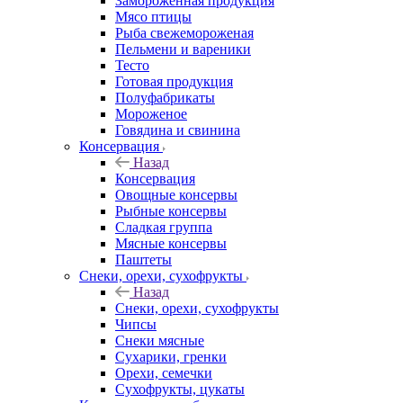
Замороженная продукция
Мясо птицы
Рыба свежемороженая
Пельмени и вареники
Тесто
Готовая продукция
Полуфабрикаты
Мороженое
Говядина и свинина
Консервация
Назад
Консервация
Овощные консервы
Рыбные консервы
Сладкая группа
Мясные консервы
Паштеты
Снеки, орехи, сухофрукты
Назад
Снеки, орехи, сухофрукты
Чипсы
Снеки мясные
Сухарики, гренки
Орехи, семечки
Сухофрукты, цукаты