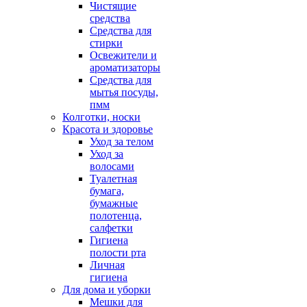
Чистящие
средства
Средства для
стирки
Освежители и
ароматизаторы
Средства для
мытья посуды,
пмм
Колготки, носки
Красота и здоровье
Уход за телом
Уход за
волосами
Туалетная
бумага,
бумажные
полотенца,
салфетки
Гигиена
полости рта
Личная
гигиена
Для дома и уборки
Мешки для