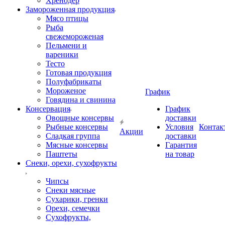
Хренодер
Замороженная продукция
Мясо птицы
Рыба
свежемороженая
Пельмени и
вареники
Тесто
Готовая продукция
Полуфабрикаты
Мороженое
График
Говядина и свинина
Консервация
График
Овощные консервы
доставки
Рыбные консервы
Условия
Контак
Акции
Сладкая группа
доставки
Мясные консервы
Гарантия
Паштеты
на товар
Снеки, орехи, сухофрукты
Чипсы
Снеки мясные
Сухарики, гренки
Орехи, семечки
Сухофрукты,