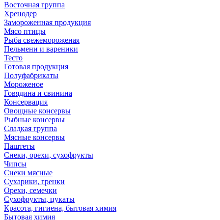
Восточная группа
Хренодер
Замороженная продукция
Мясо птицы
Рыба свежемороженая
Пельмени и вареники
Тесто
Готовая продукция
Полуфабрикаты
Мороженое
Говядина и свинина
Консервация
Овощные консервы
Рыбные консервы
Сладкая группа
Мясные консервы
Паштеты
Снеки, орехи, сухофрукты
Чипсы
Снеки мясные
Сухарики, гренки
Орехи, семечки
Сухофрукты, цукаты
Красота, гигиена, бытовая химия
Бытовая химия