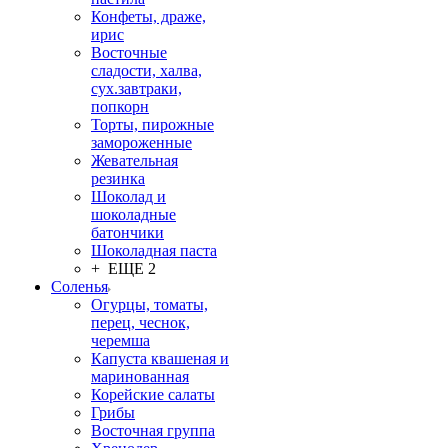
Конфеты, драже,
ирис
Восточные
сладости, халва,
сух.завтраки,
попкорн
Торты, пирожные
замороженные
Жевательная
резинка
Шоколад и
шоколадные
батончики
Шоколадная паста
+ ЕЩЕ 2
Соленья
Огурцы, томаты,
перец, чеснок,
черемша
Капуста квашеная и
маринованная
Корейские салаты
Грибы
Восточная группа