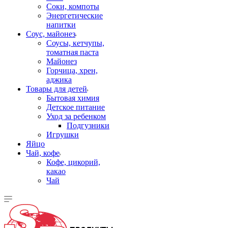
Соки, компоты
Энергетические
напитки
Соус, майонез
Соусы, кетчупы,
томатная паста
Майонез
Горчица, хрен,
аджика
Товары для детей
Бытовая химия
Детское питание
Уход за ребенком
Подгузники
Игрушки
Яйцо
Чай, кофе
Кофе, цикорий,
какао
Чай