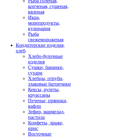
Рыба соленая,
копченая, сушеная,
вяленая
Икра,
морепродукты,
кулинария
Рыба
свежемороженая
Кондитерские изделия,
хлеб
Хлебо-булочные
изделия
Сушки, баранки,
сухари
Хлебцы, отруби,
злаковые батончики
Кексы, рулеты,
круассаны
Печенье, пряники,
вафли
Зефир, мармелад,
пастила
Конфеты, драже,
ирис
Восточные