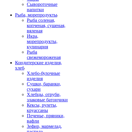
Сывороточные
напитки
Рыба, морепродукты
Рыба соленая,
копченая, сушеная,
вяленая
Икра,
морепродукты,
кулинария
Рыба
свежемороженая
Кондитерские изделия,
хлеб
Хлебо-булочные
изделия
Сушки, баранки,
сухари
Хлебцы, отруби,
злаковые батончики
Кексы, рулеты,
круассаны
Печенье, пряники,
вафли
Зефир, мармелад,
пастила