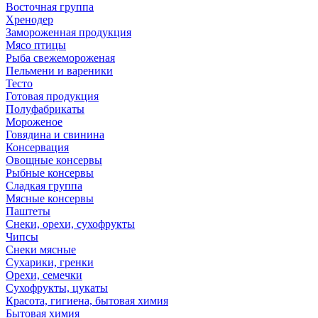
Восточная группа
Хренодер
Замороженная продукция
Мясо птицы
Рыба свежемороженая
Пельмени и вареники
Тесто
Готовая продукция
Полуфабрикаты
Мороженое
Говядина и свинина
Консервация
Овощные консервы
Рыбные консервы
Сладкая группа
Мясные консервы
Паштеты
Снеки, орехи, сухофрукты
Чипсы
Снеки мясные
Сухарики, гренки
Орехи, семечки
Сухофрукты, цукаты
Красота, гигиена, бытовая химия
Бытовая химия