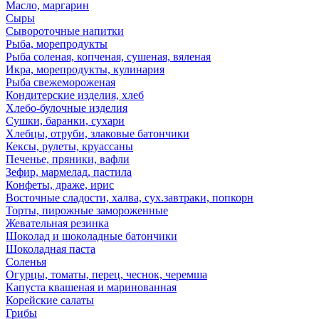
Масло, маргарин
Сыры
Сывороточные напитки
Рыба, морепродукты
Рыба соленая, копченая, сушеная, вяленая
Икра, морепродукты, кулинария
Рыба свежемороженая
Кондитерские изделия, хлеб
Хлебо-булочные изделия
Сушки, баранки, сухари
Хлебцы, отруби, злаковые батончики
Кексы, рулеты, круассаны
Печенье, пряники, вафли
Зефир, мармелад, пастила
Конфеты, драже, ирис
Восточные сладости, халва, сух.завтраки, попкорн
Торты, пирожные замороженные
Жевательная резинка
Шоколад и шоколадные батончики
Шоколадная паста
Соленья
Огурцы, томаты, перец, чеснок, черемша
Капуста квашеная и маринованная
Корейские салаты
Грибы