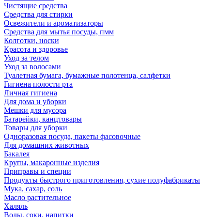
Чистящие средства
Средства для стирки
Освежители и ароматизаторы
Средства для мытья посуды, пмм
Колготки, носки
Красота и здоровье
Уход за телом
Уход за волосами
Туалетная бумага, бумажные полотенца, салфетки
Гигиена полости рта
Личная гигиена
Для дома и уборки
Мешки для мусора
Батарейки, канцтовары
Товары для уборки
Одноразовая посуда, пакеты фасовочные
Для домашних животных
Бакалея
Крупы, макаронные изделия
Приправы и специи
Продукты быстрого приготовления, сухие полуфабрикаты
Мука, сахар, соль
Масло растительное
Халяль
Воды, соки, напитки