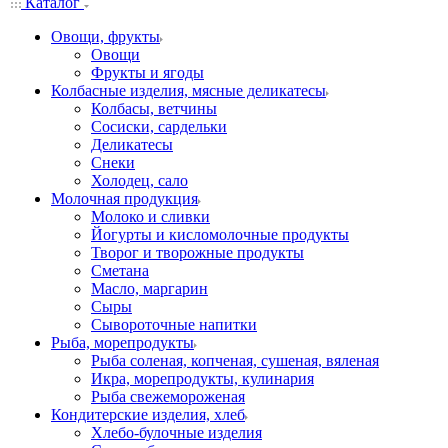
Каталог
Овощи, фрукты
Овощи
Фрукты и ягоды
Колбасные изделия, мясные деликатесы
Колбасы, ветчины
Сосиски, сардельки
Деликатесы
Снеки
Холодец, сало
Молочная продукция
Молоко и сливки
Йогурты и кисломолочные продукты
Творог и творожные продукты
Сметана
Масло, маргарин
Сыры
Сывороточные напитки
Рыба, морепродукты
Рыба соленая, копченая, сушеная, вяленая
Икра, морепродукты, кулинария
Рыба свежемороженая
Кондитерские изделия, хлеб
Хлебо-булочные изделия