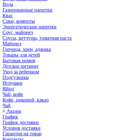
Вода
Газированные напитки
Квас
Соки, компоты
Энергетические напитки
Соус, майонез
Соусы, кетчупы, томатная паста
Майонез
Горчица, хрен, аджика
Товары для детей
Бытовая химия
Детское питание
Уход за ребенком
Подгузники
Игрушки
Яйцо
Чай, кофе
Кофе, цикорий, какао
Чай
Акции
График
График доставки
Условия доставки
Гарантия на товар
Контакты