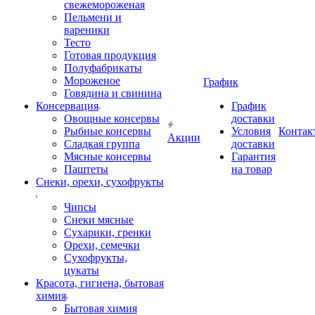
свежемороженая
Пельмени и
вареники
Тесто
Готовая продукция
Полуфабрикаты
Мороженое
График
Говядина и свинина
Консервация
График
Овощные консервы
доставки
Рыбные консервы
Условия
Контак
Акции
Сладкая группа
доставки
Мясные консервы
Гарантия
Паштеты
на товар
Снеки, орехи, сухофрукты
Чипсы
Снеки мясные
Сухарики, гренки
Орехи, семечки
Сухофрукты,
цукаты
Красота, гигиена, бытовая
химия
Бытовая химия