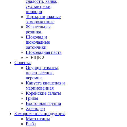
сладости, халва,
сух.завтраки,
попкорн
Торты, пирожные
замороженные
Жевательная
резинка
Шоколад и
шоколадные
батончики
Шоколадная паста
+ ЕЩЕ 2
Соленья
Огурцы, томаты,
перец, чеснок,
черемша
Капуста квашеная и
маринованная
Корейские салаты
Грибы
Восточная группа
Хренодер
Замороженная продукция
Мясо птицы
Рыба