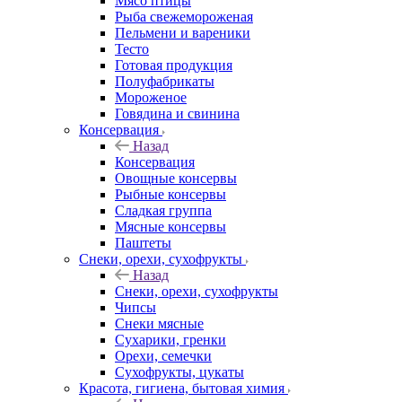
Мясо птицы
Рыба свежемороженая
Пельмени и вареники
Тесто
Готовая продукция
Полуфабрикаты
Мороженое
Говядина и свинина
Консервация
Назад
Консервация
Овощные консервы
Рыбные консервы
Сладкая группа
Мясные консервы
Паштеты
Снеки, орехи, сухофрукты
Назад
Снеки, орехи, сухофрукты
Чипсы
Снеки мясные
Сухарики, гренки
Орехи, семечки
Сухофрукты, цукаты
Красота, гигиена, бытовая химия