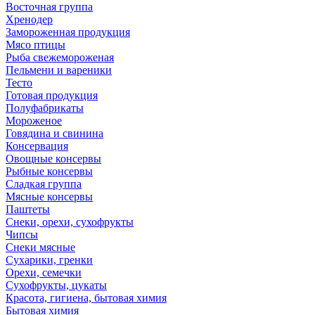
Восточная группа
Хренодер
Замороженная продукция
Мясо птицы
Рыба свежемороженая
Пельмени и вареники
Тесто
Готовая продукция
Полуфабрикаты
Мороженое
Говядина и свинина
Консервация
Овощные консервы
Рыбные консервы
Сладкая группа
Мясные консервы
Паштеты
Снеки, орехи, сухофрукты
Чипсы
Снеки мясные
Сухарики, гренки
Орехи, семечки
Сухофрукты, цукаты
Красота, гигиена, бытовая химия
Бытовая химия