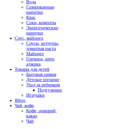
Вода
Газированные
напитки
Квас
Соки, компоты
Энергетические
напитки
Соус, майонез
Соусы, кетчупы,
томатная паста
Майонез
Горчица, хрен,
аджика
Товары для детей
Бытовая химия
Детское питание
Уход за ребенком
Подгузники
Игрушки
Яйцо
Чай, кофе
Кофе, цикорий,
какао
Чай