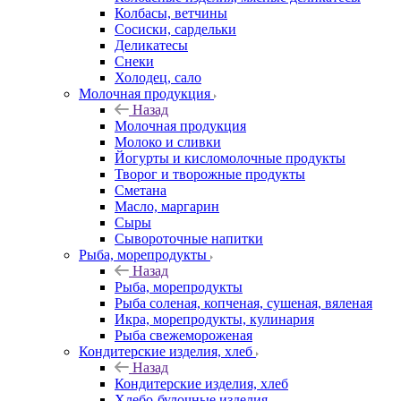
Колбасы, ветчины
Сосиски, сардельки
Деликатесы
Снеки
Холодец, сало
Молочная продукция
Назад
Молочная продукция
Молоко и сливки
Йогурты и кисломолочные продукты
Творог и творожные продукты
Сметана
Масло, маргарин
Сыры
Сывороточные напитки
Рыба, морепродукты
Назад
Рыба, морепродукты
Рыба соленая, копченая, сушеная, вяленая
Икра, морепродукты, кулинария
Рыба свежемороженая
Кондитерские изделия, хлеб
Назад
Кондитерские изделия, хлеб
Хлебо-булочные изделия