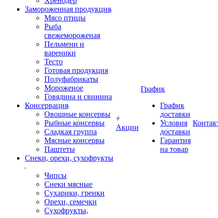
Хренодер
Замороженная продукция
Мясо птицы
Рыба
свежемороженая
Пельмени и
вареники
Тесто
Готовая продукция
Полуфабрикаты
Мороженое
График
Говядина и свинина
Консервация
График
Овощные консервы
доставки
Рыбные консервы
Условия
Контак
Акции
Сладкая группа
доставки
Мясные консервы
Гарантия
Паштеты
на товар
Снеки, орехи, сухофрукты
Чипсы
Снеки мясные
Сухарики, гренки
Орехи, семечки
Сухофрукты,