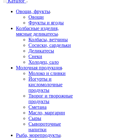
Каталог
Овощи, фрукты
Овощи
Фрукты и ягоды
Колбасные изделия,
мясные деликатесы
Колбасы, ветчины
Сосиски, сардельки
Деликатесы
Снеки
Холодец, сало
Молочная продукция
Молоко и сливки
Йогурты и
кисломолочные
продукты
Творог и творожные
продукты
Сметана
Масло, маргарин
Сыры
Сывороточные
напитки
Рыба, морепродукты