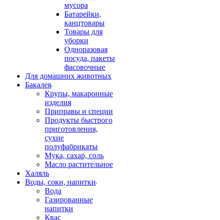
мусора
Батарейки,
канцтовары
Товары для
уборки
Одноразовая
посуда, пакеты
фасовочные
Для домашних животных
Бакалея
Крупы, макаронные
изделия
Приправы и специи
Продукты быстрого
приготовления,
сухие
полуфабрикаты
Мука, сахар, соль
Масло растительное
Халяль
Воды, соки, напитки
Вода
Газированные
напитки
Квас