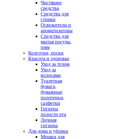
Чистящие
средства
Средства для
стирки
Освежители и
ароматизаторы
Средства для
мытья посуды,
пмм
Колготки, носки
Красота и здоровье
Уход за телом
Уход за
волосами
Туалетная
бумага,
бумажные
полотенца,
салфетки
Гигиена
полости рта
Личная
гигиена
Для дома и уборки
Мешки для