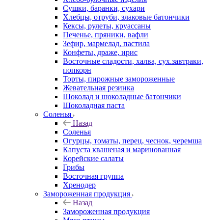
Сушки, баранки, сухари
Хлебцы, отруби, злаковые батончики
Кексы, рулеты, круассаны
Печенье, пряники, вафли
Зефир, мармелад, пастила
Конфеты, драже, ирис
Восточные сладости, халва, сух.завтраки,
попкорн
Торты, пирожные замороженные
Жевательная резинка
Шоколад и шоколадные батончики
Шоколадная паста
Соленья
Назад
Соленья
Огурцы, томаты, перец, чеснок, черемша
Капуста квашеная и маринованная
Корейские салаты
Грибы
Восточная группа
Хренодер
Замороженная продукция
Назад
Замороженная продукция