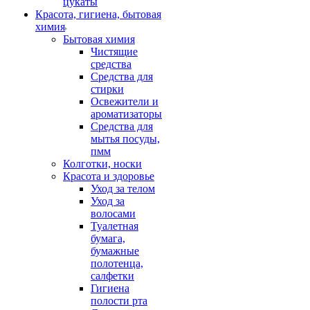
цукаты
Красота, гигиена, бытовая
химия
Бытовая химия
Чистящие
средства
Средства для
стирки
Освежители и
ароматизаторы
Средства для
мытья посуды,
пмм
Колготки, носки
Красота и здоровье
Уход за телом
Уход за
волосами
Туалетная
бумага,
бумажные
полотенца,
салфетки
Гигиена
полости рта