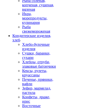
Рыба соленая,
копченая, сушеная,
вяленая
Икра,
морепродукты,
кулинария
Рыба
свежемороженая
Кондитерские изделия,
хлеб
Хлебо-булочные
изделия
Сушки, баранки,
сухари
Хлебцы, отруби,
злаковые батончики
Кексы, рулеты,
круассаны
Печенье, пряники,
вафли
Зефир, мармелад,
пастила
Конфеты, драже,
ирис
Восточные