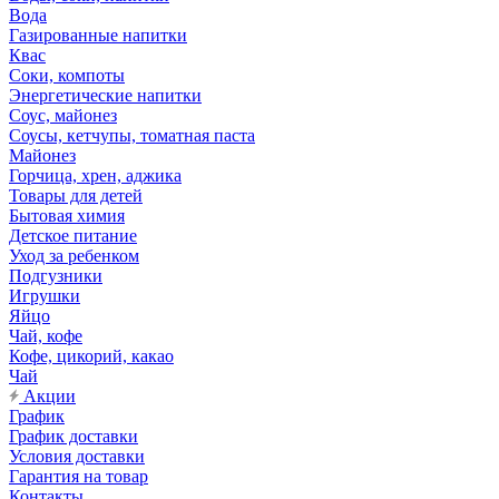
Вода
Газированные напитки
Квас
Соки, компоты
Энергетические напитки
Соус, майонез
Соусы, кетчупы, томатная паста
Майонез
Горчица, хрен, аджика
Товары для детей
Бытовая химия
Детское питание
Уход за ребенком
Подгузники
Игрушки
Яйцо
Чай, кофе
Кофе, цикорий, какао
Чай
Акции
График
График доставки
Условия доставки
Гарантия на товар
Контакты