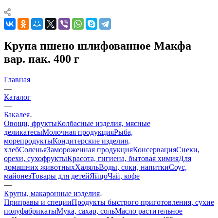
Крупа пшено шлифованное Макфа
вар. пак. 400 г
Главная
—
Каталог
—
Бакалея
Овощи, фрукты
Колбасные изделия, мясные
деликатесы
Молочная продукция
Рыба,
морепродукты
Кондитерские изделия,
хлеб
Соленья
Замороженная продукция
Консервация
Снеки,
орехи, сухофрукты
Красота, гигиена, бытовая химия
Для
домашних животных
Халяль
Воды, соки, напитки
Соус,
майонез
Товары для детей
Яйцо
Чай, кофе
—
Крупы, макаронные изделия
Приправы и специи
Продукты быстрого приготовления, сухие
полуфабрикаты
Мука, сахар, соль
Масло растительное