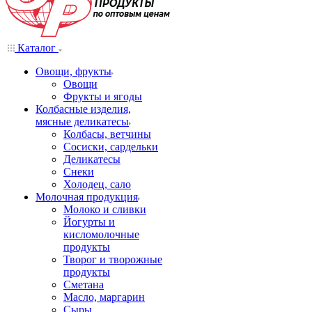
Каталог
Овощи, фрукты
Овощи
Фрукты и ягоды
Колбасные изделия,
мясные деликатесы
Колбасы, ветчины
Сосиски, сардельки
Деликатесы
Снеки
Холодец, сало
Молочная продукция
Молоко и сливки
Йогурты и
кисломолочные
продукты
Творог и творожные
продукты
Сметана
Масло, маргарин
Сыры