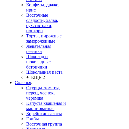
Конфеты, драже,
ирис
Восточные
сладости, халва,
сух.завтраки,
попкорн
Торты, пирожные
замороженные
Жевательная
резинка
Шоколад и
шоколадные
батончики
Шоколадная паста
+ ЕЩЕ 2
Соленья
Огурцы, томаты,
перец, чеснок,
черемша
Капуста квашеная и
маринованная
Корейские салаты
Грибы
Восточная группа