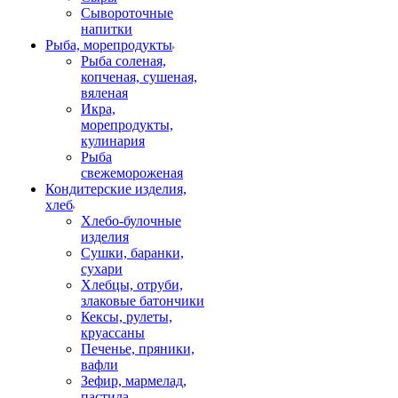
Сывороточные
напитки
Рыба, морепродукты
Рыба соленая,
копченая, сушеная,
вяленая
Икра,
морепродукты,
кулинария
Рыба
свежемороженая
Кондитерские изделия,
хлеб
Хлебо-булочные
изделия
Сушки, баранки,
сухари
Хлебцы, отруби,
злаковые батончики
Кексы, рулеты,
круассаны
Печенье, пряники,
вафли
Зефир, мармелад,
пастила