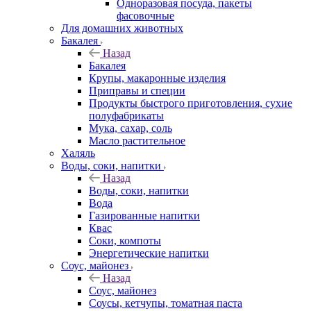
Одноразовая посуда, пакеты
фасовочные
Для домашних животных
Бакалея
Назад
Бакалея
Крупы, макаронные изделия
Приправы и специи
Продукты быстрого приготовления, сухие
полуфабрикаты
Мука, сахар, соль
Масло растительное
Халяль
Воды, соки, напитки
Назад
Воды, соки, напитки
Вода
Газированные напитки
Квас
Соки, компоты
Энергетические напитки
Соус, майонез
Назад
Соус, майонез
Соусы, кетчупы, томатная паста