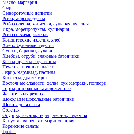
Масло, маргарин
Сыры
Сывороточные напитки
Рыба, морепродукты
Рыба соленая, копченая, сушеная, вяленая
Икра, морепродукты, кулинария
Рыба свежемороженая
Кондитерские изделия, хлеб
Хлебо-булочные изделия
Сушки, баранки, сухари
Хлебцы, отруби, злаковые батончики
Кексы, рулеты, круассаны
Печенье, пряники, вафли
Зефир, мармелад, пастила
Конфеты, драже, ирис
Восточные сладости, халва, сух.завтраки, попкорн
Торты, пирожные замороженные
Жевательная резинка
Шоколад и шоколадные батончики
Шоколадная паста
Соленья
Огурцы, томаты, перец, чеснок, черемша
Капуста квашеная и маринованная
Корейские салаты
Грибы