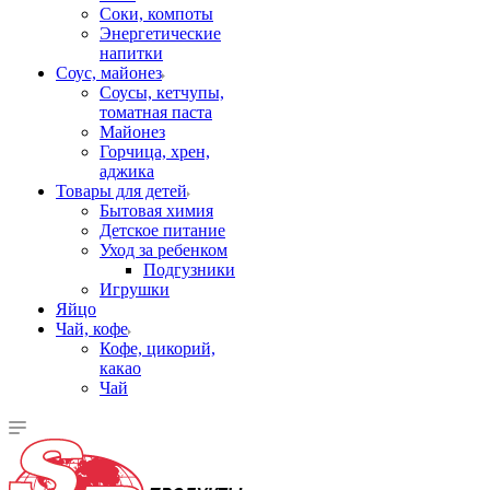
Соки, компоты
Энергетические
напитки
Соус, майонез
Соусы, кетчупы,
томатная паста
Майонез
Горчица, хрен,
аджика
Товары для детей
Бытовая химия
Детское питание
Уход за ребенком
Подгузники
Игрушки
Яйцо
Чай, кофе
Кофе, цикорий,
какао
Чай