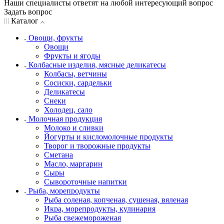
Наши специалисты ответят на любой интересующий вопрос
Задать вопрос
Каталог
Овощи, фрукты
Овощи
Фрукты и ягоды
Колбасные изделия, мясные деликатесы
Колбасы, ветчины
Сосиски, сардельки
Деликатесы
Снеки
Холодец, сало
Молочная продукция
Молоко и сливки
Йогурты и кисломолочные продукты
Творог и творожные продукты
Сметана
Масло, маргарин
Сыры
Сывороточные напитки
Рыба, морепродукты
Рыба соленая, копченая, сушеная, вяленая
Икра, морепродукты, кулинария
Рыба свежемороженая