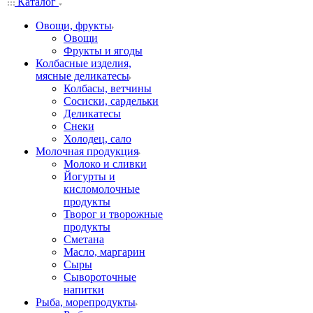
Каталог
Овощи, фрукты
Овощи
Фрукты и ягоды
Колбасные изделия,
мясные деликатесы
Колбасы, ветчины
Сосиски, сардельки
Деликатесы
Снеки
Холодец, сало
Молочная продукция
Молоко и сливки
Йогурты и
кисломолочные
продукты
Творог и творожные
продукты
Сметана
Масло, маргарин
Сыры
Сывороточные
напитки
Рыба, морепродукты