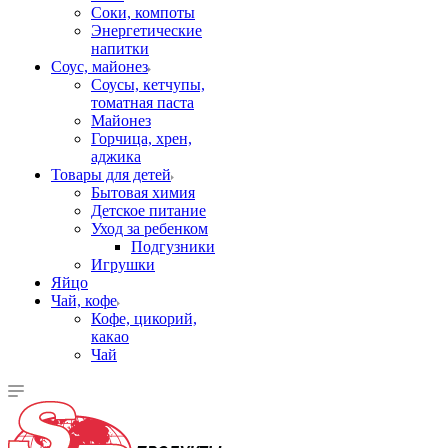
Соки, компоты
Энергетические
напитки
Соус, майонез
Соусы, кетчупы,
томатная паста
Майонез
Горчица, хрен,
аджика
Товары для детей
Бытовая химия
Детское питание
Уход за ребенком
Подгузники
Игрушки
Яйцо
Чай, кофе
Кофе, цикорий,
какао
Чай