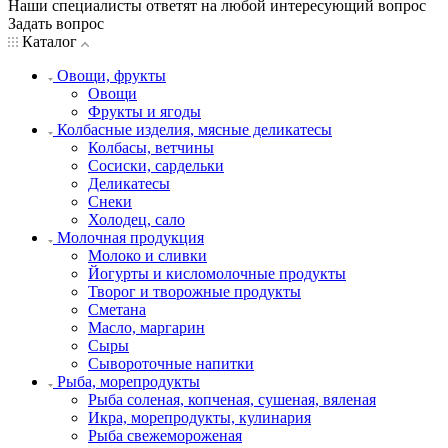
Наши специалисты ответят на любой интересующий вопрос
Задать вопрос
Каталог
Овощи, фрукты
Овощи
Фрукты и ягоды
Колбасные изделия, мясные деликатесы
Колбасы, ветчины
Сосиски, сардельки
Деликатесы
Снеки
Холодец, сало
Молочная продукция
Молоко и сливки
Йогурты и кисломолочные продукты
Творог и творожные продукты
Сметана
Масло, маргарин
Сыры
Сывороточные напитки
Рыба, морепродукты
Рыба соленая, копченая, сушеная, вяленая
Икра, морепродукты, кулинария
Рыба свежемороженая