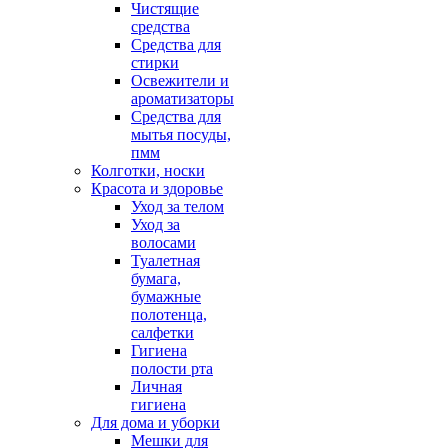
Чистящие
средства
Средства для
стирки
Освежители и
ароматизаторы
Средства для
мытья посуды,
пмм
Колготки, носки
Красота и здоровье
Уход за телом
Уход за
волосами
Туалетная
бумага,
бумажные
полотенца,
салфетки
Гигиена
полости рта
Личная
гигиена
Для дома и уборки
Мешки для