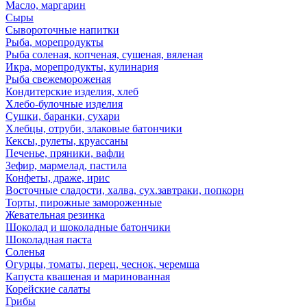
Масло, маргарин
Сыры
Сывороточные напитки
Рыба, морепродукты
Рыба соленая, копченая, сушеная, вяленая
Икра, морепродукты, кулинария
Рыба свежемороженая
Кондитерские изделия, хлеб
Хлебо-булочные изделия
Сушки, баранки, сухари
Хлебцы, отруби, злаковые батончики
Кексы, рулеты, круассаны
Печенье, пряники, вафли
Зефир, мармелад, пастила
Конфеты, драже, ирис
Восточные сладости, халва, сух.завтраки, попкорн
Торты, пирожные замороженные
Жевательная резинка
Шоколад и шоколадные батончики
Шоколадная паста
Соленья
Огурцы, томаты, перец, чеснок, черемша
Капуста квашеная и маринованная
Корейские салаты
Грибы