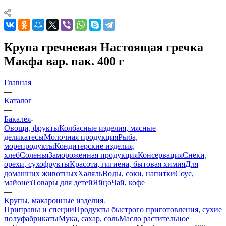
Крупа гречневая Настоящая гречка
Макфа вар. пак. 400 г
Главная
—
Каталог
—
Бакалея
Овощи, фрукты
Колбасные изделия, мясные
деликатесы
Молочная продукция
Рыба,
морепродукты
Кондитерские изделия,
хлеб
Соленья
Замороженная продукция
Консервация
Снеки,
орехи, сухофрукты
Красота, гигиена, бытовая химия
Для
домашних животных
Халяль
Воды, соки, напитки
Соус,
майонез
Товары для детей
Яйцо
Чай, кофе
—
Крупы, макаронные изделия
Приправы и специи
Продукты быстрого приготовления, сухие
полуфабрикаты
Мука, сахар, соль
Масло растительное