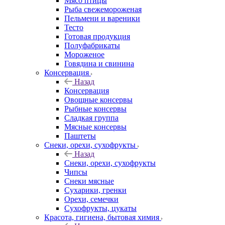
Мясо птицы
Рыба свежемороженая
Пельмени и вареники
Тесто
Готовая продукция
Полуфабрикаты
Мороженое
Говядина и свинина
Консервация
Назад
Консервация
Овощные консервы
Рыбные консервы
Сладкая группа
Мясные консервы
Паштеты
Снеки, орехи, сухофрукты
Назад
Снеки, орехи, сухофрукты
Чипсы
Снеки мясные
Сухарики, гренки
Орехи, семечки
Сухофрукты, цукаты
Красота, гигиена, бытовая химия