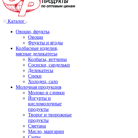
Каталог
Овощи, фрукты
Овощи
Фрукты и ягоды
Колбасные изделия,
мясные деликатесы
Колбасы, ветчины
Сосиски, сардельки
Деликатесы
Снеки
Холодец, сало
Молочная продукция
Молоко и сливки
Йогурты и
кисломолочные
продукты
Творог и творожные
продукты
Сметана
Масло, маргарин
Сыры