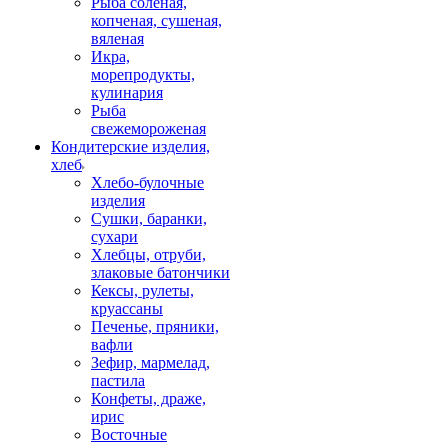
Рыба соленая,
копченая, сушеная,
вяленая
Икра,
морепродукты,
кулинария
Рыба
свежемороженая
Кондитерские изделия,
хлеб
Хлебо-булочные
изделия
Сушки, баранки,
сухари
Хлебцы, отруби,
злаковые батончики
Кексы, рулеты,
круассаны
Печенье, пряники,
вафли
Зефир, мармелад,
пастила
Конфеты, драже,
ирис
Восточные