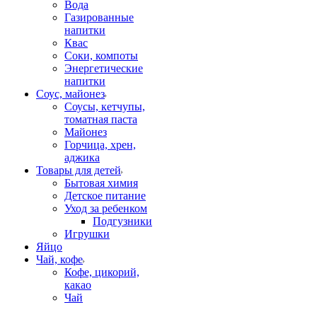
Вода
Газированные
напитки
Квас
Соки, компоты
Энергетические
напитки
Соус, майонез
Соусы, кетчупы,
томатная паста
Майонез
Горчица, хрен,
аджика
Товары для детей
Бытовая химия
Детское питание
Уход за ребенком
Подгузники
Игрушки
Яйцо
Чай, кофе
Кофе, цикорий,
какао
Чай