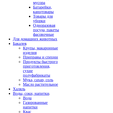
мусора
Батарейки,
канцтовары
Товары для
уборки
Одноразовая
посуда, пакеты
фасовочные
Для домашних животных
Бакалея
Крупы, макаронные
изделия
Приправы и специи
Продукты быстрого
приготовления,
сухие
полуфабрикаты
Мука, сахар, соль
Масло растительное
Халяль
Воды, соки, напитки
Вода
Газированные
напитки
Квас