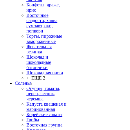
Конфеты, драже,
ирис
Восточные
сладости, халва,
сух.завтраки,
попкорн
Торты, пирожные
замороженные
Жевательная
резинка
Шоколад и
шоколадные
батончики
Шоколадная паста
+ ЕЩЕ 2
Соленья
Огурцы, томаты,
перец, чеснок,
черемша
Капуста квашеная и
маринованная
Корейские салаты
Грибы
Восточная группа