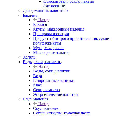
Одноразовая посуда, пакеты
фасовочные
Для домашних животных
Бакалея
Назад
Бакалея
Крупы, макаронные изделия
Приправы и специи
Продукты быстрого приготовления, сухие
полуфабрикаты
Мука, сахар, соль
Масло растительное
Халяль
Воды, соки, напитки
Назад
Воды, соки, напитки
Вода
Газированные напитки
Квас
Соки, компоты
Энергетические напитки
Соус, майонез
Назад
Соус, майонез
Соусы, кетчупы, томатная паста