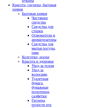
цукаты
Красота, гигиена, бытовая
химия
Бытовая химия
Чистящие
средства
Средства для
стирки
Освежители и
ароматизаторы
Средства для
мытья посуды,
пмм
Колготки, носки
Красота и здоровье
Уход за телом
Уход за
волосами
Туалетная
бумага,
бумажные
полотенца,
салфетки
Гигиена
полости рта