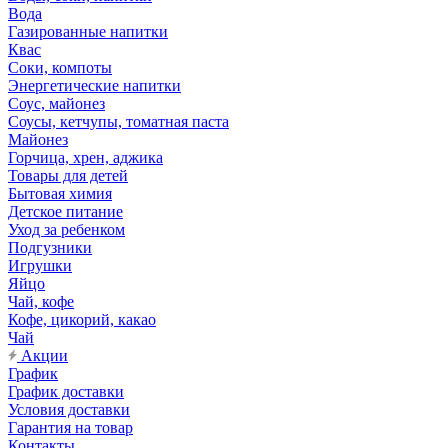
Вода
Газированные напитки
Квас
Соки, компоты
Энергетические напитки
Соус, майонез
Соусы, кетчупы, томатная паста
Майонез
Горчица, хрен, аджика
Товары для детей
Бытовая химия
Детское питание
Уход за ребенком
Подгузники
Игрушки
Яйцо
Чай, кофе
Кофе, цикорий, какао
Чай
Акции
График
График доставки
Условия доставки
Гарантия на товар
Контакты