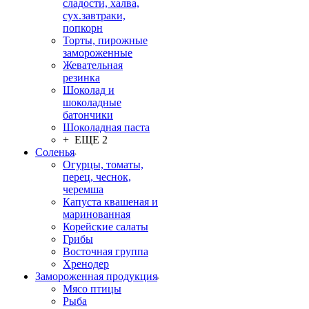
сладости, халва,
сух.завтраки,
попкорн
Торты, пирожные
замороженные
Жевательная
резинка
Шоколад и
шоколадные
батончики
Шоколадная паста
+ ЕЩЕ 2
Соленья
Огурцы, томаты,
перец, чеснок,
черемша
Капуста квашеная и
маринованная
Корейские салаты
Грибы
Восточная группа
Хренодер
Замороженная продукция
Мясо птицы
Рыба