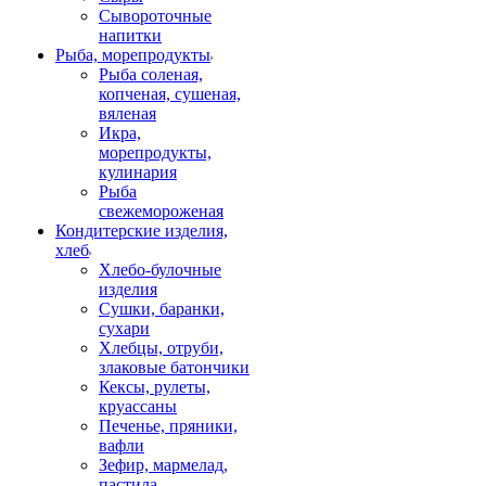
Сывороточные
напитки
Рыба, морепродукты
Рыба соленая,
копченая, сушеная,
вяленая
Икра,
морепродукты,
кулинария
Рыба
свежемороженая
Кондитерские изделия,
хлеб
Хлебо-булочные
изделия
Сушки, баранки,
сухари
Хлебцы, отруби,
злаковые батончики
Кексы, рулеты,
круассаны
Печенье, пряники,
вафли
Зефир, мармелад,
пастила