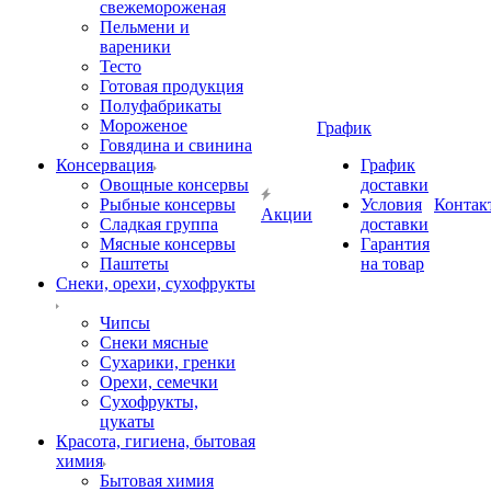
свежемороженая
Пельмени и
вареники
Тесто
Готовая продукция
Полуфабрикаты
Мороженое
График
Говядина и свинина
Консервация
График
Овощные консервы
доставки
Рыбные консервы
Условия
Контак
Акции
Сладкая группа
доставки
Мясные консервы
Гарантия
Паштеты
на товар
Снеки, орехи, сухофрукты
Чипсы
Снеки мясные
Сухарики, гренки
Орехи, семечки
Сухофрукты,
цукаты
Красота, гигиена, бытовая
химия
Бытовая химия