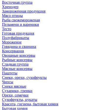
Восточная группа
Хренодер
Замороженная продукция
Мясо птицы
Рыба свежемороженая
Пельмени и вареники
Тесто
Готовая продукция
Полуфабрикаты
Мороженое
Говядина и свинина
Консервация
Овощные консервы
Рыбные консервы
Сладкая группа
Мясные консервы
Паштеты
Снеки, орехи, сухофрукты
Чипсы
Снеки мясные
Сухарики, гренки
Орехи, семечки
Сухофрукты, цукаты
Красота, гигиена, бытовая химия
Бытовая химия