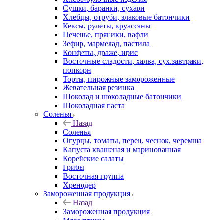
Сушки, баранки, сухари
Хлебцы, отруби, злаковые батончики
Кексы, рулеты, круассаны
Печенье, пряники, вафли
Зефир, мармелад, пастила
Конфеты, драже, ирис
Восточные сладости, халва, сух.завтраки,
попкорн
Торты, пирожные замороженные
Жевательная резинка
Шоколад и шоколадные батончики
Шоколадная паста
Соленья
Назад
Соленья
Огурцы, томаты, перец, чеснок, черемша
Капуста квашеная и маринованная
Корейские салаты
Грибы
Восточная группа
Хренодер
Замороженная продукция
Назад
Замороженная продукция