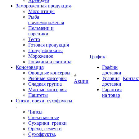
Хренодер
Замороженная продукция
Мясо птицы
Рыба
свежемороженая
Пельмени и
вареники
Тесто
Готовая продукция
Полуфабрикаты
Мороженое
График
Говядина и свинина
Консервация
График
Овощные консервы
доставки
Рыбные консервы
Условия
Контак
Акции
Сладкая группа
доставки
Мясные консервы
Гарантия
Паштеты
на товар
Снеки, орехи, сухофрукты
Чипсы
Снеки мясные
Сухарики, гренки
Орехи, семечки
Сухофрукты,