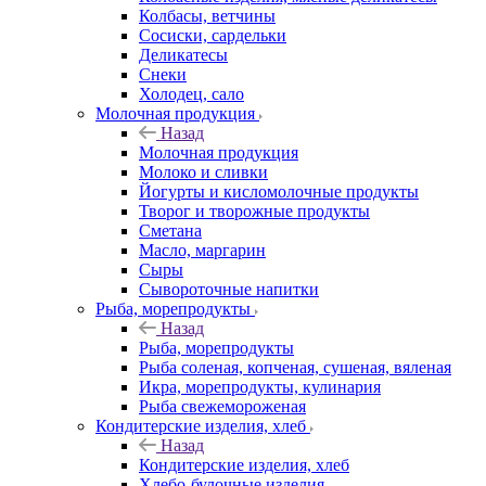
Колбасы, ветчины
Сосиски, сардельки
Деликатесы
Снеки
Холодец, сало
Молочная продукция
Назад
Молочная продукция
Молоко и сливки
Йогурты и кисломолочные продукты
Творог и творожные продукты
Сметана
Масло, маргарин
Сыры
Сывороточные напитки
Рыба, морепродукты
Назад
Рыба, морепродукты
Рыба соленая, копченая, сушеная, вяленая
Икра, морепродукты, кулинария
Рыба свежемороженая
Кондитерские изделия, хлеб
Назад
Кондитерские изделия, хлеб
Хлебо-булочные изделия