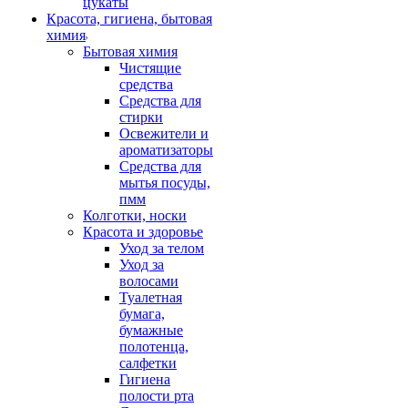
цукаты
Красота, гигиена, бытовая
химия
Бытовая химия
Чистящие
средства
Средства для
стирки
Освежители и
ароматизаторы
Средства для
мытья посуды,
пмм
Колготки, носки
Красота и здоровье
Уход за телом
Уход за
волосами
Туалетная
бумага,
бумажные
полотенца,
салфетки
Гигиена
полости рта