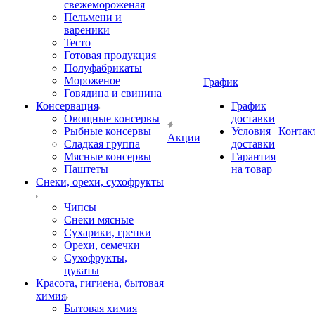
свежемороженая
Пельмени и
вареники
Тесто
Готовая продукция
Полуфабрикаты
Мороженое
График
Говядина и свинина
Консервация
График
Овощные консервы
доставки
Рыбные консервы
Условия
Контак
Акции
Сладкая группа
доставки
Мясные консервы
Гарантия
Паштеты
на товар
Снеки, орехи, сухофрукты
Чипсы
Снеки мясные
Сухарики, гренки
Орехи, семечки
Сухофрукты,
цукаты
Красота, гигиена, бытовая
химия
Бытовая химия