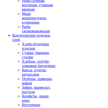
Рыба соленая,
копченая, сушеная,
вяленая
Икра,
морепродукты,
кулинария
Рыба
свежемороженая
Кондитерские изделия,
хлеб
Хлебо-булочные
изделия
Сушки, баранки,
сухари
Хлебцы, отруби,
злаковые батончики
Кексы, рулеты,
круассаны
Печенье, пряники,
вафли
Зефир, мармелад,
пастила
Конфеты, драже,
ирис
Восточные