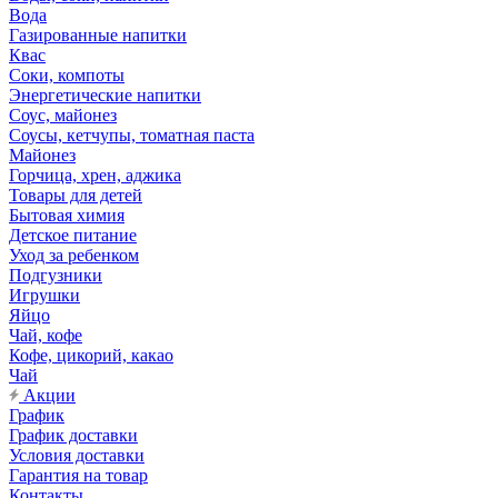
Вода
Газированные напитки
Квас
Соки, компоты
Энергетические напитки
Соус, майонез
Соусы, кетчупы, томатная паста
Майонез
Горчица, хрен, аджика
Товары для детей
Бытовая химия
Детское питание
Уход за ребенком
Подгузники
Игрушки
Яйцо
Чай, кофе
Кофе, цикорий, какао
Чай
Акции
График
График доставки
Условия доставки
Гарантия на товар
Контакты