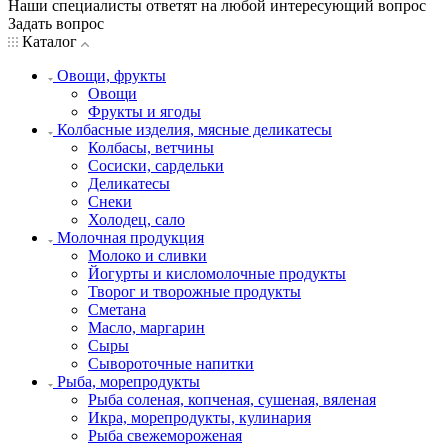
Наши специалисты ответят на любой интересующий вопрос
Задать вопрос
Каталог
Овощи, фрукты
Овощи
Фрукты и ягоды
Колбасные изделия, мясные деликатесы
Колбасы, ветчины
Сосиски, сардельки
Деликатесы
Снеки
Холодец, сало
Молочная продукция
Молоко и сливки
Йогурты и кисломолочные продукты
Творог и творожные продукты
Сметана
Масло, маргарин
Сыры
Сывороточные напитки
Рыба, морепродукты
Рыба соленая, копченая, сушеная, вяленая
Икра, морепродукты, кулинария
Рыба свежемороженая