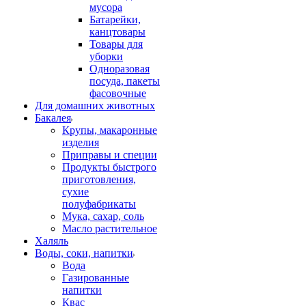
мусора
Батарейки,
канцтовары
Товары для
уборки
Одноразовая
посуда, пакеты
фасовочные
Для домашних животных
Бакалея
Крупы, макаронные
изделия
Приправы и специи
Продукты быстрого
приготовления,
сухие
полуфабрикаты
Мука, сахар, соль
Масло растительное
Халяль
Воды, соки, напитки
Вода
Газированные
напитки
Квас