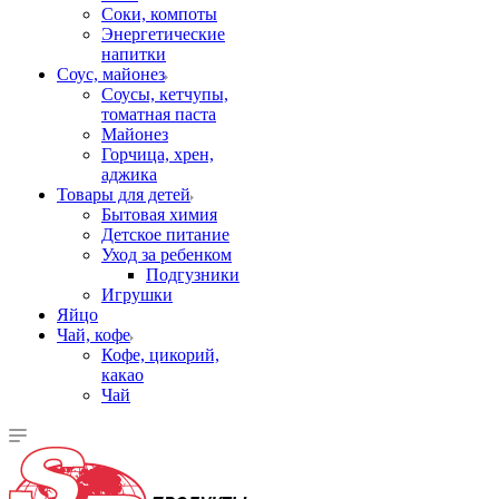
Соки, компоты
Энергетические
напитки
Соус, майонез
Соусы, кетчупы,
томатная паста
Майонез
Горчица, хрен,
аджика
Товары для детей
Бытовая химия
Детское питание
Уход за ребенком
Подгузники
Игрушки
Яйцо
Чай, кофе
Кофе, цикорий,
какао
Чай