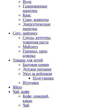
Вода
Газированные
напитки
Квас
Соки, компоты
Энергетические
напитки
Соус, майонез
Соусы, кетчупы,
томатная паста
Майонез
Горчица, хрен,
аджика
Товары для детей
Бытовая химия
Детское питание
Уход за ребенком
Подгузники
Игрушки
Яйцо
Чай, кофе
Кофе, цикорий,
какао
Чай