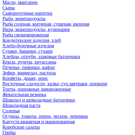
Масло, маргарин
Сыры
Сывороточные напитки
Рыба, морепродукты
Рыба соленая, копченая, сушеная, вяленая
Икра, морепродукты, кулинария
Рыба свежемороженая
Кондитерские изделия, хлеб
Хлебо-булочные изделия
Сушки, баранки, сухари
Хлебцы, отруби, злаковые батончики
Кексы, рулеты, круассаны
Печенье, пряники, вафли
Зефир, мармелад, пастила
Конфеты, драже, ирис
Восточные сладости, халва, сух.завтраки, попкорн
Торты, пирожные замороженные
Жевательная резинка
Шоколад и шоколадные батончики
Шоколадная паста
Соленья
Огурцы, томаты, перец, чеснок, черемша
Капуста квашеная и маринованная
Корейские салаты
Грибы