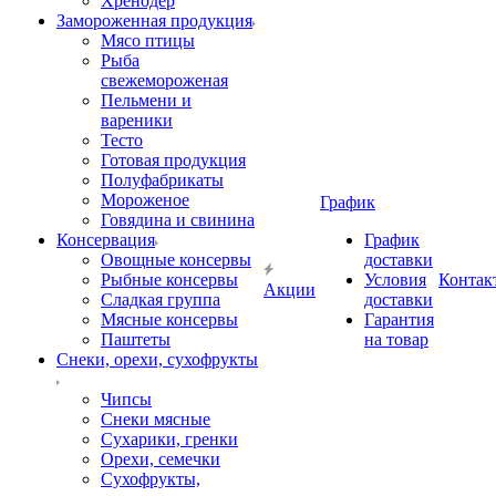
Хренодер
Замороженная продукция
Мясо птицы
Рыба
свежемороженая
Пельмени и
вареники
Тесто
Готовая продукция
Полуфабрикаты
Мороженое
График
Говядина и свинина
Консервация
График
Овощные консервы
доставки
Рыбные консервы
Условия
Контак
Акции
Сладкая группа
доставки
Мясные консервы
Гарантия
Паштеты
на товар
Снеки, орехи, сухофрукты
Чипсы
Снеки мясные
Сухарики, гренки
Орехи, семечки
Сухофрукты,