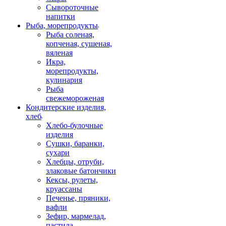
Сывороточные
напитки
Рыба, морепродукты
Рыба соленая,
копченая, сушеная,
вяленая
Икра,
морепродукты,
кулинария
Рыба
свежемороженая
Кондитерские изделия,
хлеб
Хлебо-булочные
изделия
Сушки, баранки,
сухари
Хлебцы, отруби,
злаковые батончики
Кексы, рулеты,
круассаны
Печенье, пряники,
вафли
Зефир, мармелад,
пастила