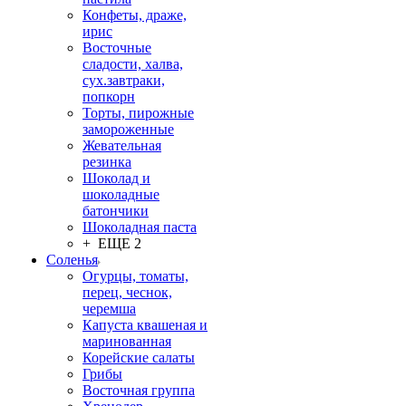
Конфеты, драже,
ирис
Восточные
сладости, халва,
сух.завтраки,
попкорн
Торты, пирожные
замороженные
Жевательная
резинка
Шоколад и
шоколадные
батончики
Шоколадная паста
+ ЕЩЕ 2
Соленья
Огурцы, томаты,
перец, чеснок,
черемша
Капуста квашеная и
маринованная
Корейские салаты
Грибы
Восточная группа