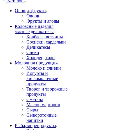
Каталог
Овощи, фрукты
Овощи
Фрукты и ягоды
Колбасные изделия,
мясные деликатесы
Колбасы, ветчины
Сосиски, сардельки
Деликатесы
Снеки
Холодец, сало
Молочная продукция
Молоко и сливки
Йогурты и
кисломолочные
продукты
Творог и творожные
продукты
Сметана
Масло, маргарин
Сыры
Сывороточные
напитки
Рыба, морепродукты