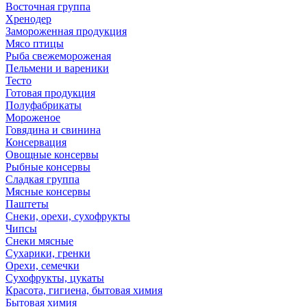
Восточная группа
Хренодер
Замороженная продукция
Мясо птицы
Рыба свежемороженая
Пельмени и вареники
Тесто
Готовая продукция
Полуфабрикаты
Мороженое
Говядина и свинина
Консервация
Овощные консервы
Рыбные консервы
Сладкая группа
Мясные консервы
Паштеты
Снеки, орехи, сухофрукты
Чипсы
Снеки мясные
Сухарики, гренки
Орехи, семечки
Сухофрукты, цукаты
Красота, гигиена, бытовая химия
Бытовая химия