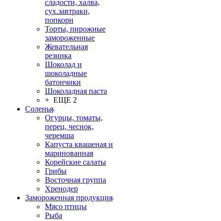
сладости, халва,
сух.завтраки,
попкорн
Торты, пирожные
замороженные
Жевательная
резинка
Шоколад и
шоколадные
батончики
Шоколадная паста
+ ЕЩЕ 2
Соленья
Огурцы, томаты,
перец, чеснок,
черемша
Капуста квашеная и
маринованная
Корейские салаты
Грибы
Восточная группа
Хренодер
Замороженная продукция
Мясо птицы
Рыба