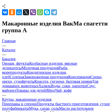
Макаронные изделия ВакМа cпагетти
группа А
Главная
—
Каталог
—
Бакалея
Овощи, фрукты
Колбасные изделия, мясные
деликатесы
Молочная продукция
Рыба,
морепродукты
Кондитерские изделия,
хлеб
Соленья
Замороженная продукция
Консервация
Снеки,
орехи, сухофрукты
Красота, гигиена, бытовая химия
Для
домашних животных
Халяль
Воды, соки, напитки
Соус,
майонез
Товары для детей
Яйцо
Чай, кофе
—
Крупы, макаронные изделия
Приправы и специи
Продукты быстрого приготовления, сухие
полуфабрикаты
Мука, сахар, соль
Масло растительное