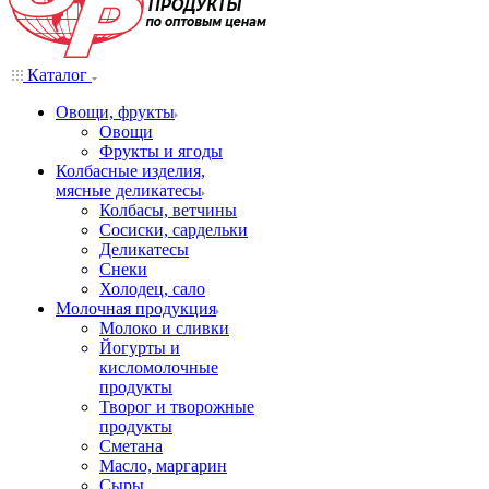
Каталог
Овощи, фрукты
Овощи
Фрукты и ягоды
Колбасные изделия,
мясные деликатесы
Колбасы, ветчины
Сосиски, сардельки
Деликатесы
Снеки
Холодец, сало
Молочная продукция
Молоко и сливки
Йогурты и
кисломолочные
продукты
Творог и творожные
продукты
Сметана
Масло, маргарин
Сыры