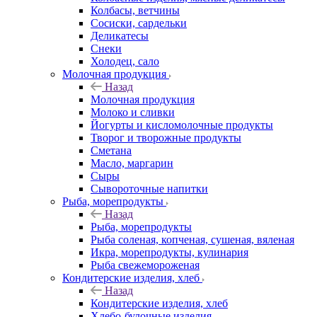
Колбасы, ветчины
Сосиски, сардельки
Деликатесы
Снеки
Холодец, сало
Молочная продукция
Назад
Молочная продукция
Молоко и сливки
Йогурты и кисломолочные продукты
Творог и творожные продукты
Сметана
Масло, маргарин
Сыры
Сывороточные напитки
Рыба, морепродукты
Назад
Рыба, морепродукты
Рыба соленая, копченая, сушеная, вяленая
Икра, морепродукты, кулинария
Рыба свежемороженая
Кондитерские изделия, хлеб
Назад
Кондитерские изделия, хлеб
Хлебо-булочные изделия