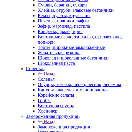
Сушки, баранки, сухари
Хлебцы, отруби, злаковые батончики
Кексы, рулеты, круассаны
Печенье, пряники, вафли
Зефир, мармелад, пастила
Конфеты, драже, ирис
Восточные сладости, халва, сух.завтраки,
попкорн
Торты, пирожные замороженные
Жевательная резинка
Шоколад и шоколадные батончики
Шоколадная паста
Соленья
Назад
Соленья
Огурцы, томаты, перец, чеснок, черемша
Капуста квашеная и маринованная
Корейские салаты
Грибы
Восточная группа
Хренодер
Замороженная продукция
Назад
Замороженная продукция