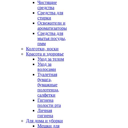
Чистящие
средства
Средства для
стирки
Освежители и
ароматизаторы
Средства для
мытья посуды,
пмм
Колготки, носки
Красота и здоровье
Уход за телом
Уход за
волосами
Туалетная
бумага,
бумажные
полотенца,
салфетки
Гигиена
полости рта
Личная
гигиена
Для дома и уборки
Мешки для