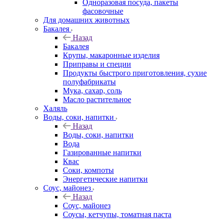
Одноразовая посуда, пакеты
фасовочные
Для домашних животных
Бакалея
Назад
Бакалея
Крупы, макаронные изделия
Приправы и специи
Продукты быстрого приготовления, сухие
полуфабрикаты
Мука, сахар, соль
Масло растительное
Халяль
Воды, соки, напитки
Назад
Воды, соки, напитки
Вода
Газированные напитки
Квас
Соки, компоты
Энергетические напитки
Соус, майонез
Назад
Соус, майонез
Соусы, кетчупы, томатная паста