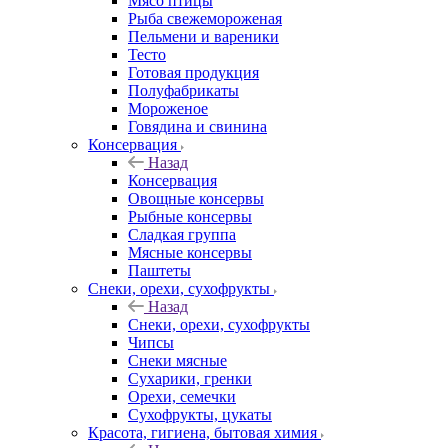
Мясо птицы
Рыба свежемороженая
Пельмени и вареники
Тесто
Готовая продукция
Полуфабрикаты
Мороженое
Говядина и свинина
Консервация
Назад
Консервация
Овощные консервы
Рыбные консервы
Сладкая группа
Мясные консервы
Паштеты
Снеки, орехи, сухофрукты
Назад
Снеки, орехи, сухофрукты
Чипсы
Снеки мясные
Сухарики, гренки
Орехи, семечки
Сухофрукты, цукаты
Красота, гигиена, бытовая химия