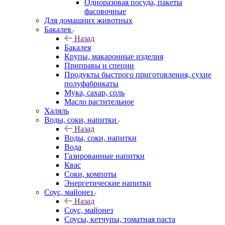
Одноразовая посуда, пакеты
фасовочные
Для домашних животных
Бакалея
Назад
Бакалея
Крупы, макаронные изделия
Приправы и специи
Продукты быстрого приготовления, сухие
полуфабрикаты
Мука, сахар, соль
Масло растительное
Халяль
Воды, соки, напитки
Назад
Воды, соки, напитки
Вода
Газированные напитки
Квас
Соки, компоты
Энергетические напитки
Соус, майонез
Назад
Соус, майонез
Соусы, кетчупы, томатная паста