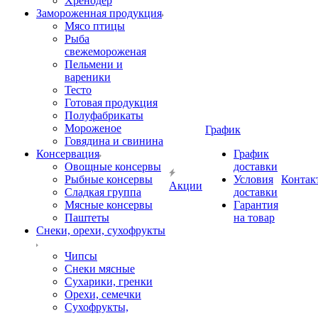
Хренодер
Замороженная продукция
Мясо птицы
Рыба
свежемороженая
Пельмени и
вареники
Тесто
Готовая продукция
Полуфабрикаты
Мороженое
График
Говядина и свинина
Консервация
График
Овощные консервы
доставки
Рыбные консервы
Условия
Контак
Акции
Сладкая группа
доставки
Мясные консервы
Гарантия
Паштеты
на товар
Снеки, орехи, сухофрукты
Чипсы
Снеки мясные
Сухарики, гренки
Орехи, семечки
Сухофрукты,