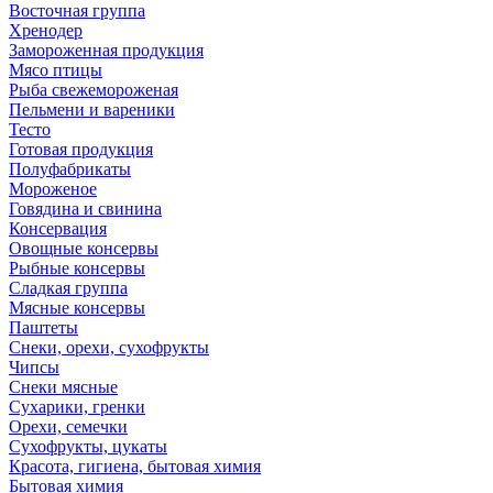
Восточная группа
Хренодер
Замороженная продукция
Мясо птицы
Рыба свежемороженая
Пельмени и вареники
Тесто
Готовая продукция
Полуфабрикаты
Мороженое
Говядина и свинина
Консервация
Овощные консервы
Рыбные консервы
Сладкая группа
Мясные консервы
Паштеты
Снеки, орехи, сухофрукты
Чипсы
Снеки мясные
Сухарики, гренки
Орехи, семечки
Сухофрукты, цукаты
Красота, гигиена, бытовая химия
Бытовая химия