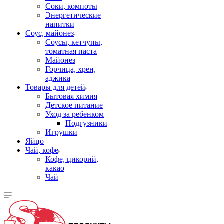
Соки, компоты
Энергетические
напитки
Соус, майонез
Соусы, кетчупы,
томатная паста
Майонез
Горчица, хрен,
аджика
Товары для детей
Бытовая химия
Детское питание
Уход за ребенком
Подгузники
Игрушки
Яйцо
Чай, кофе
Кофе, цикорий,
какао
Чай