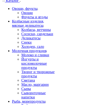
Каталог
Овощи, фрукты
Овощи
Фрукты и ягоды
Колбасные изделия,
мясные деликатесы
Колбасы, ветчины
Сосиски, сардельки
Деликатесы
Снеки
Холодец, сало
Молочная продукция
Молоко и сливки
Йогурты и
кисломолочные
продукты
Творог и творожные
продукты
Сметана
Масло, маргарин
Сыры
Сывороточные
напитки
Рыба, морепродукты