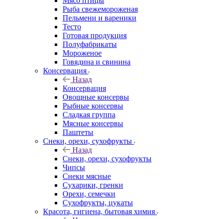
Мясо птицы
Рыба свежемороженая
Пельмени и вареники
Тесто
Готовая продукция
Полуфабрикаты
Мороженое
Говядина и свинина
Консервация
Назад
Консервация
Овощные консервы
Рыбные консервы
Сладкая группа
Мясные консервы
Паштеты
Снеки, орехи, сухофрукты
Назад
Снеки, орехи, сухофрукты
Чипсы
Снеки мясные
Сухарики, гренки
Орехи, семечки
Сухофрукты, цукаты
Красота, гигиена, бытовая химия