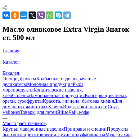
Масло оливковое Extra Virgin Знаток
ст. 500 мл
Главная
—
Каталог
—
Бакалея
Овощи, фрукты
Колбасные изделия, мясные
деликатесы
Молочная продукция
Рыба,
морепродукты
Кондитерские изделия,
хлеб
Соленья
Замороженная продукция
Консервация
Снеки,
орехи, сухофрукты
Красота, гигиена, бытовая химия
Для
домашних животных
Халяль
Воды, соки, напитки
Соус,
майонез
Товары для детей
Яйцо
Чай, кофе
—
Масло растительное
Крупы, макаронные изделия
Приправы и специи
Продукты
быстрого приготовления, сухие полуфабрикаты
Мука, сахар,