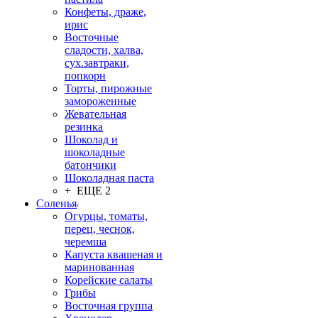
Конфеты, драже,
ирис
Восточные
сладости, халва,
сух.завтраки,
попкорн
Торты, пирожные
замороженные
Жевательная
резинка
Шоколад и
шоколадные
батончики
Шоколадная паста
+ ЕЩЕ 2
Соленья
Огурцы, томаты,
перец, чеснок,
черемша
Капуста квашеная и
маринованная
Корейские салаты
Грибы
Восточная группа