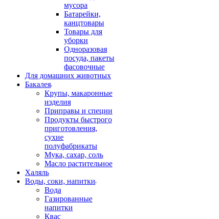
мусора
Батарейки,
канцтовары
Товары для
уборки
Одноразовая
посуда, пакеты
фасовочные
Для домашних животных
Бакалея
Крупы, макаронные
изделия
Приправы и специи
Продукты быстрого
приготовления,
сухие
полуфабрикаты
Мука, сахар, соль
Масло растительное
Халяль
Воды, соки, напитки
Вода
Газированные
напитки
Квас