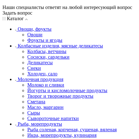
Наши специалисты ответят на любой интересующий вопрос
Задать вопрос
Каталог
Овощи, фрукты
Овощи
Фрукты и ягоды
Колбасные изделия, мясные деликатесы
Колбасы, ветчины
Сосиски, сардельки
Деликатесы
Снеки
Холодец, сало
Молочная продукция
Молоко и сливки
Йогурты и кисломолочные продукты
Творог и творожные продукты
Сметана
Масло, маргарин
Сыры
Сывороточные напитки
Рыба, морепродукты
Рыба соленая, копченая, сушеная, вяленая
Икра, морепродукты, кулинария