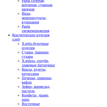
Рыба соленая,
копченая, сушеная,
вяленая
Икра,
морепродукты,
кулинария
Рыба
свежемороженая
Кондитерские изделия,
хлеб
Хлебо-булочные
изделия
Сушки, баранки,
сухари
Хлебцы, отруби,
злаковые батончики
Кексы, рулеты,
круассаны
Печенье, пряники,
вафли
Зефир, мармелад,
пастила
Конфеты, драже,
ирис
Восточные