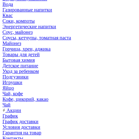
Вода
Газированные напитки
Квас
Соки, компоты
Энергетические напитки
Соус, майонез
Соусы, кетчупы, томатная паста
Майонез
Горчица, хрен, аджика
Товары для детей
Бытовая химия
Детское питание
Уход за ребенком
Подгузники
Игрушки
Яйцо
Чай, кофе
Кофе, цикорий, какао
Чай
Акции
График
График доставки
Условия доставки
Гарантия на товар
Контакты