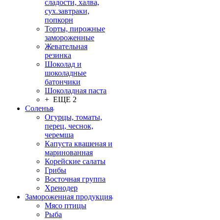
сладости, халва,
сух.завтраки,
попкорн
Торты, пирожные
замороженные
Жевательная
резинка
Шоколад и
шоколадные
батончики
Шоколадная паста
+ ЕЩЕ 2
Соленья
Огурцы, томаты,
перец, чеснок,
черемша
Капуста квашеная и
маринованная
Корейские салаты
Грибы
Восточная группа
Хренодер
Замороженная продукция
Мясо птицы
Рыба