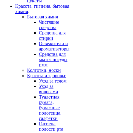
цукаты
Красота, гигиена, бытовая
химия
Бытовая химия
Чистящие
средства
Средства для
стирки
Освежители и
ароматизаторы
Средства для
мытья посуды,
пмм
Колготки, носки
Красота и здоровье
Уход за телом
Уход за
волосами
Туалетная
бумага,
бумажные
полотенца,
салфетки
Гигиена
полости рта