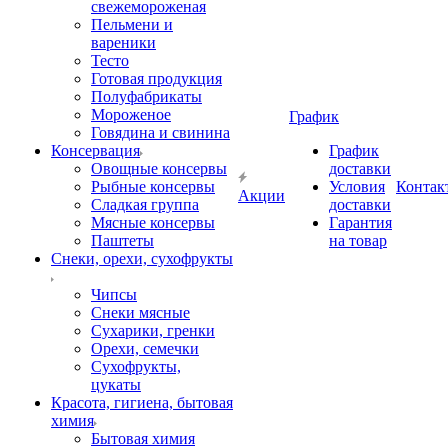
свежемороженая
Пельмени и
вареники
Тесто
Готовая продукция
Полуфабрикаты
Мороженое
График
Говядина и свинина
Консервация
График
Овощные консервы
доставки
Рыбные консервы
Условия
Контак
Акции
Сладкая группа
доставки
Мясные консервы
Гарантия
Паштеты
на товар
Снеки, орехи, сухофрукты
Чипсы
Снеки мясные
Сухарики, гренки
Орехи, семечки
Сухофрукты,
цукаты
Красота, гигиена, бытовая
химия
Бытовая химия