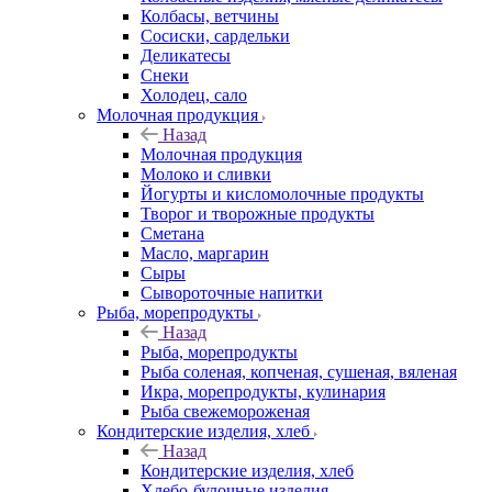
Колбасы, ветчины
Сосиски, сардельки
Деликатесы
Снеки
Холодец, сало
Молочная продукция
Назад
Молочная продукция
Молоко и сливки
Йогурты и кисломолочные продукты
Творог и творожные продукты
Сметана
Масло, маргарин
Сыры
Сывороточные напитки
Рыба, морепродукты
Назад
Рыба, морепродукты
Рыба соленая, копченая, сушеная, вяленая
Икра, морепродукты, кулинария
Рыба свежемороженая
Кондитерские изделия, хлеб
Назад
Кондитерские изделия, хлеб
Хлебо-булочные изделия