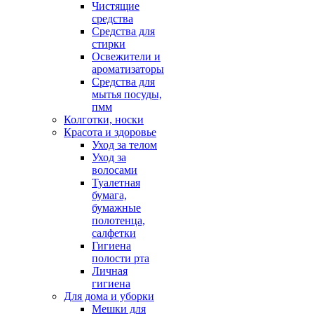
Чистящие
средства
Средства для
стирки
Освежители и
ароматизаторы
Средства для
мытья посуды,
пмм
Колготки, носки
Красота и здоровье
Уход за телом
Уход за
волосами
Туалетная
бумага,
бумажные
полотенца,
салфетки
Гигиена
полости рта
Личная
гигиена
Для дома и уборки
Мешки для