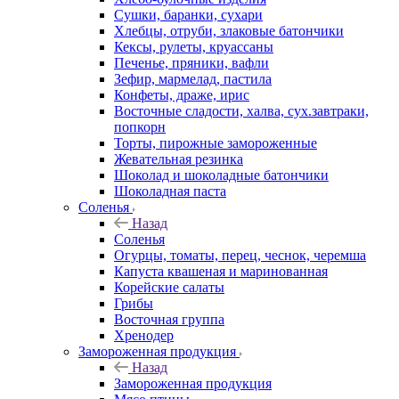
Сушки, баранки, сухари
Хлебцы, отруби, злаковые батончики
Кексы, рулеты, круассаны
Печенье, пряники, вафли
Зефир, мармелад, пастила
Конфеты, драже, ирис
Восточные сладости, халва, сух.завтраки,
попкорн
Торты, пирожные замороженные
Жевательная резинка
Шоколад и шоколадные батончики
Шоколадная паста
Соленья
Назад
Соленья
Огурцы, томаты, перец, чеснок, черемша
Капуста квашеная и маринованная
Корейские салаты
Грибы
Восточная группа
Хренодер
Замороженная продукция
Назад
Замороженная продукция