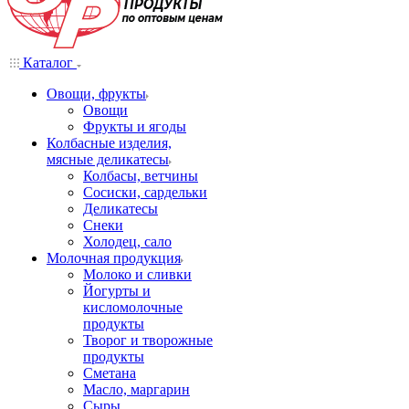
Каталог
Овощи, фрукты
Овощи
Фрукты и ягоды
Колбасные изделия,
мясные деликатесы
Колбасы, ветчины
Сосиски, сардельки
Деликатесы
Снеки
Холодец, сало
Молочная продукция
Молоко и сливки
Йогурты и
кисломолочные
продукты
Творог и творожные
продукты
Сметана
Масло, маргарин
Сыры