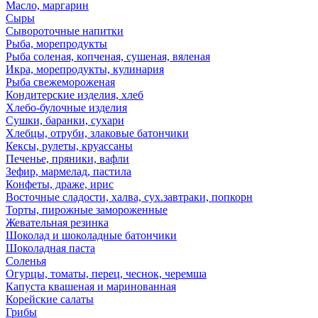
Масло, маргарин
Сыры
Сывороточные напитки
Рыба, морепродукты
Рыба соленая, копченая, сушеная, вяленая
Икра, морепродукты, кулинария
Рыба свежемороженая
Кондитерские изделия, хлеб
Хлебо-булочные изделия
Сушки, баранки, сухари
Хлебцы, отруби, злаковые батончики
Кексы, рулеты, круассаны
Печенье, пряники, вафли
Зефир, мармелад, пастила
Конфеты, драже, ирис
Восточные сладости, халва, сух.завтраки, попкорн
Торты, пирожные замороженные
Жевательная резинка
Шоколад и шоколадные батончики
Шоколадная паста
Соленья
Огурцы, томаты, перец, чеснок, черемша
Капуста квашеная и маринованная
Корейские салаты
Грибы