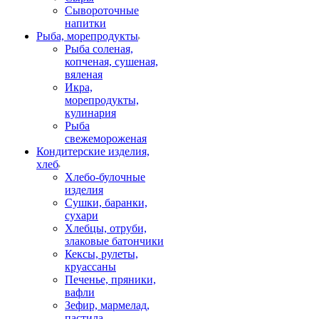
Сывороточные
напитки
Рыба, морепродукты
Рыба соленая,
копченая, сушеная,
вяленая
Икра,
морепродукты,
кулинария
Рыба
свежемороженая
Кондитерские изделия,
хлеб
Хлебо-булочные
изделия
Сушки, баранки,
сухари
Хлебцы, отруби,
злаковые батончики
Кексы, рулеты,
круассаны
Печенье, пряники,
вафли
Зефир, мармелад,
пастила