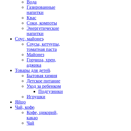
Вода
Газированные
напитки
Квас
Соки, компоты
Энергетические
напитки
Соус, майонез
Соусы, кетчупы,
томатная паста
Майонез
Горчица, хрен,
аджика
Товары для детей
Бытовая химия
Детское питание
Уход за ребенком
Подгузники
Игрушки
Яйцо
Чай, кофе
Кофе, цикорий,
какао
Чай