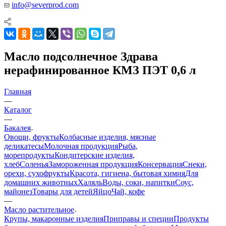
info@severprod.com
Масло подсолнечное Здрава
нерафинированное КМЗ ПЭТ 0,6 л
Главная
—
Каталог
—
Бакалея
Овощи, фрукты
Колбасные изделия, мясные
деликатесы
Молочная продукция
Рыба,
морепродукты
Кондитерские изделия,
хлеб
Соленья
Замороженная продукция
Консервация
Снеки,
орехи, сухофрукты
Красота, гигиена, бытовая химия
Для
домашних животных
Халяль
Воды, соки, напитки
Соус,
майонез
Товары для детей
Яйцо
Чай, кофе
—
Масло растительное
Крупы, макаронные изделия
Приправы и специи
Продукты