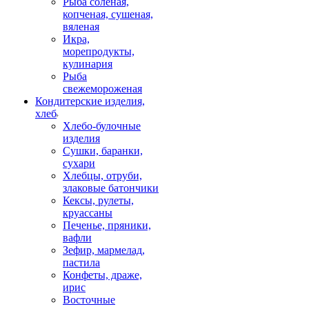
Рыба соленая,
копченая, сушеная,
вяленая
Икра,
морепродукты,
кулинария
Рыба
свежемороженая
Кондитерские изделия,
хлеб
Хлебо-булочные
изделия
Сушки, баранки,
сухари
Хлебцы, отруби,
злаковые батончики
Кексы, рулеты,
круассаны
Печенье, пряники,
вафли
Зефир, мармелад,
пастила
Конфеты, драже,
ирис
Восточные