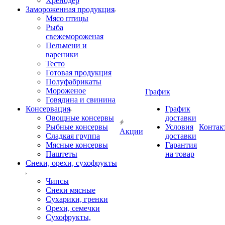
Хренодер
Замороженная продукция
Мясо птицы
Рыба
свежемороженая
Пельмени и
вареники
Тесто
Готовая продукция
Полуфабрикаты
Мороженое
График
Говядина и свинина
Консервация
График
Овощные консервы
доставки
Рыбные консервы
Условия
Контак
Акции
Сладкая группа
доставки
Мясные консервы
Гарантия
Паштеты
на товар
Снеки, орехи, сухофрукты
Чипсы
Снеки мясные
Сухарики, гренки
Орехи, семечки
Сухофрукты,