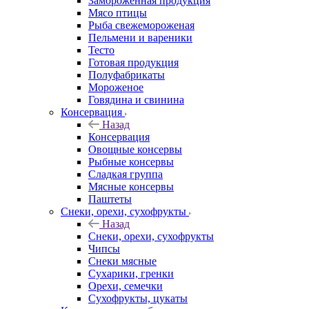
Замороженная продукция
Мясо птицы
Рыба свежемороженая
Пельмени и вареники
Тесто
Готовая продукция
Полуфабрикаты
Мороженое
Говядина и свинина
Консервация
Назад
Консервация
Овощные консервы
Рыбные консервы
Сладкая группа
Мясные консервы
Паштеты
Снеки, орехи, сухофрукты
Назад
Снеки, орехи, сухофрукты
Чипсы
Снеки мясные
Сухарики, гренки
Орехи, семечки
Сухофрукты, цукаты