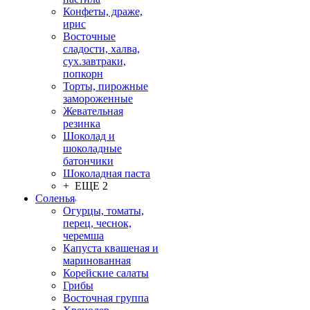
Конфеты, драже,
ирис
Восточные
сладости, халва,
сух.завтраки,
попкорн
Торты, пирожные
замороженные
Жевательная
резинка
Шоколад и
шоколадные
батончики
Шоколадная паста
+ ЕЩЕ 2
Соленья
Огурцы, томаты,
перец, чеснок,
черемша
Капуста квашеная и
маринованная
Корейские салаты
Грибы
Восточная группа