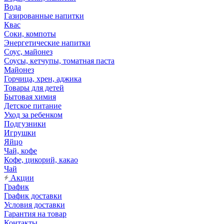
Вода
Газированные напитки
Квас
Соки, компоты
Энергетические напитки
Соус, майонез
Соусы, кетчупы, томатная паста
Майонез
Горчица, хрен, аджика
Товары для детей
Бытовая химия
Детское питание
Уход за ребенком
Подгузники
Игрушки
Яйцо
Чай, кофе
Кофе, цикорий, какао
Чай
Акции
График
График доставки
Условия доставки
Гарантия на товар
Контакты