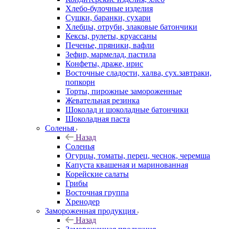
Хлебо-булочные изделия
Сушки, баранки, сухари
Хлебцы, отруби, злаковые батончики
Кексы, рулеты, круассаны
Печенье, пряники, вафли
Зефир, мармелад, пастила
Конфеты, драже, ирис
Восточные сладости, халва, сух.завтраки,
попкорн
Торты, пирожные замороженные
Жевательная резинка
Шоколад и шоколадные батончики
Шоколадная паста
Соленья
Назад
Соленья
Огурцы, томаты, перец, чеснок, черемша
Капуста квашеная и маринованная
Корейские салаты
Грибы
Восточная группа
Хренодер
Замороженная продукция
Назад