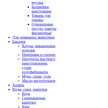
мусора
Батарейки,
канцтовары
Товары для
уборки
Одноразовая
посуда, пакеты
фасовочные
Для домашних животных
Бакалея
Крупы, макаронные
изделия
Приправы и специи
Продукты быстрого
приготовления,
сухие
полуфабрикаты
Мука, сахар, соль
Масло растительное
Халяль
Воды, соки, напитки
Вода
Газированные
напитки
Квас