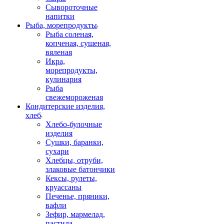
Сывороточные
напитки
Рыба, морепродукты
Рыба соленая,
копченая, сушеная,
вяленая
Икра,
морепродукты,
кулинария
Рыба
свежемороженая
Кондитерские изделия,
хлеб
Хлебо-булочные
изделия
Сушки, баранки,
сухари
Хлебцы, отруби,
злаковые батончики
Кексы, рулеты,
круассаны
Печенье, пряники,
вафли
Зефир, мармелад,
пастила