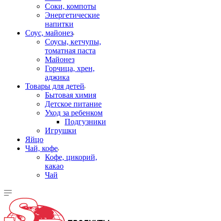
Соки, компоты
Энергетические
напитки
Соус, майонез
Соусы, кетчупы,
томатная паста
Майонез
Горчица, хрен,
аджика
Товары для детей
Бытовая химия
Детское питание
Уход за ребенком
Подгузники
Игрушки
Яйцо
Чай, кофе
Кофе, цикорий,
какао
Чай