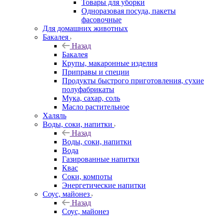
Товары для уборки
Одноразовая посуда, пакеты
фасовочные
Для домашних животных
Бакалея
Назад
Бакалея
Крупы, макаронные изделия
Приправы и специи
Продукты быстрого приготовления, сухие
полуфабрикаты
Мука, сахар, соль
Масло растительное
Халяль
Воды, соки, напитки
Назад
Воды, соки, напитки
Вода
Газированные напитки
Квас
Соки, компоты
Энергетические напитки
Соус, майонез
Назад
Соус, майонез