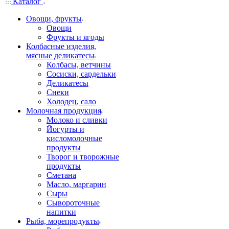
Каталог
Овощи, фрукты
Овощи
Фрукты и ягоды
Колбасные изделия,
мясные деликатесы
Колбасы, ветчины
Сосиски, сардельки
Деликатесы
Снеки
Холодец, сало
Молочная продукция
Молоко и сливки
Йогурты и
кисломолочные
продукты
Творог и творожные
продукты
Сметана
Масло, маргарин
Сыры
Сывороточные
напитки
Рыба, морепродукты