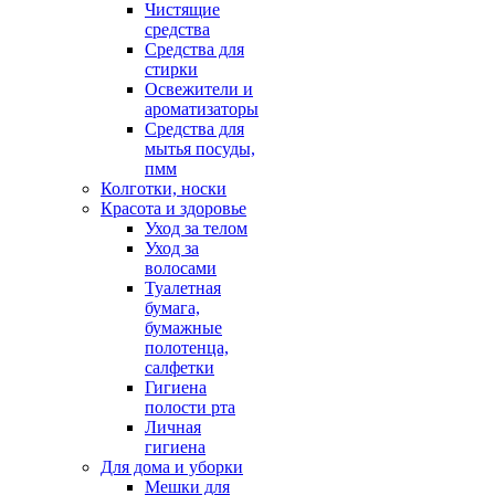
Чистящие
средства
Средства для
стирки
Освежители и
ароматизаторы
Средства для
мытья посуды,
пмм
Колготки, носки
Красота и здоровье
Уход за телом
Уход за
волосами
Туалетная
бумага,
бумажные
полотенца,
салфетки
Гигиена
полости рта
Личная
гигиена
Для дома и уборки
Мешки для