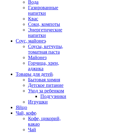
Вода
Газированные
напитки
Квас
Соки, компоты
Энергетические
напитки
Соус, майонез
Соусы, кетчупы,
томатная паста
Майонез
Горчица, хрен,
аджика
Товары для детей
Бытовая химия
Детское питание
Уход за ребенком
Подгузники
Игрушки
Яйцо
Чай, кофе
Кофе, цикорий,
какао
Чай