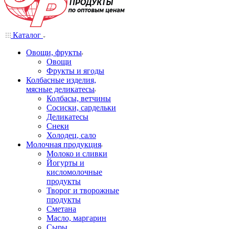
Каталог
Овощи, фрукты
Овощи
Фрукты и ягоды
Колбасные изделия,
мясные деликатесы
Колбасы, ветчины
Сосиски, сардельки
Деликатесы
Снеки
Холодец, сало
Молочная продукция
Молоко и сливки
Йогурты и
кисломолочные
продукты
Творог и творожные
продукты
Сметана
Масло, маргарин
Сыры