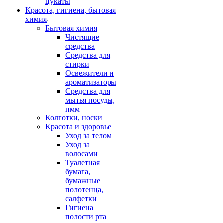
цукаты
Красота, гигиена, бытовая
химия
Бытовая химия
Чистящие
средства
Средства для
стирки
Освежители и
ароматизаторы
Средства для
мытья посуды,
пмм
Колготки, носки
Красота и здоровье
Уход за телом
Уход за
волосами
Туалетная
бумага,
бумажные
полотенца,
салфетки
Гигиена
полости рта