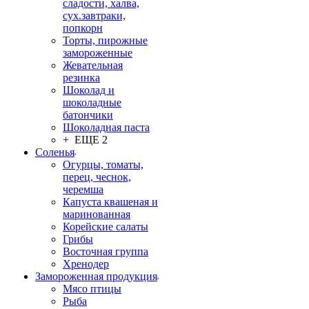
сладости, халва,
сух.завтраки,
попкорн
Торты, пирожные
замороженные
Жевательная
резинка
Шоколад и
шоколадные
батончики
Шоколадная паста
+ ЕЩЕ 2
Соленья
Огурцы, томаты,
перец, чеснок,
черемша
Капуста квашеная и
маринованная
Корейские салаты
Грибы
Восточная группа
Хренодер
Замороженная продукция
Мясо птицы
Рыба