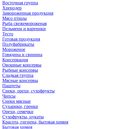
Восточная группа
Хренодер
Замороженная продукция
Мясо птицы
Рыба свежемороженая
Пельмени и вареники
Тесто
Готовая продукция
Полуфабрикаты
Мороженое
Говядина и свинина
Консервация
Овощные консервы
Рыбные консервы
Сладкая группа
Мясные консервы
Паштеты
Снеки, орехи, сухофрукты
Чипсы
Снеки мясные
Сухарики, гренки
Орехи, семечки
Сухофрукты, цукаты
Красота, гигиена, бытовая химия
Бытовая химия