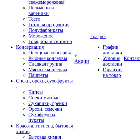
свежемороженая
Пельмени и
вареники
Тесто
Готовая продукция
Полуфабрикаты
Мороженое
График
Говядина и свинина
Консервация
График
Овощные консервы
доставки
Рыбные консервы
Условия
Контак
Акции
Сладкая группа
доставки
Мясные консервы
Гарантия
Паштеты
на товар
Снеки, орехи, сухофрукты
Чипсы
Снеки мясные
Сухарики, гренки
Орехи, семечки
Сухофрукты,
цукаты
Красота, гигиена, бытовая
химия
Бытовая химия