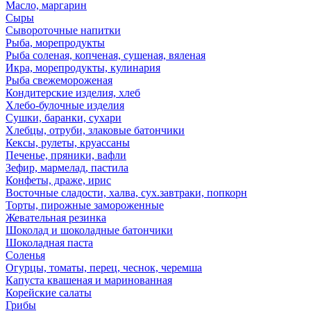
Масло, маргарин
Сыры
Сывороточные напитки
Рыба, морепродукты
Рыба соленая, копченая, сушеная, вяленая
Икра, морепродукты, кулинария
Рыба свежемороженая
Кондитерские изделия, хлеб
Хлебо-булочные изделия
Сушки, баранки, сухари
Хлебцы, отруби, злаковые батончики
Кексы, рулеты, круассаны
Печенье, пряники, вафли
Зефир, мармелад, пастила
Конфеты, драже, ирис
Восточные сладости, халва, сух.завтраки, попкорн
Торты, пирожные замороженные
Жевательная резинка
Шоколад и шоколадные батончики
Шоколадная паста
Соленья
Огурцы, томаты, перец, чеснок, черемша
Капуста квашеная и маринованная
Корейские салаты
Грибы