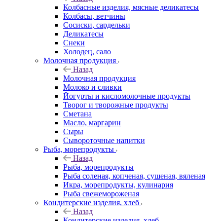
Колбасные изделия, мясные деликатесы
Колбасы, ветчины
Сосиски, сардельки
Деликатесы
Снеки
Холодец, сало
Молочная продукция
Назад
Молочная продукция
Молоко и сливки
Йогурты и кисломолочные продукты
Творог и творожные продукты
Сметана
Масло, маргарин
Сыры
Сывороточные напитки
Рыба, морепродукты
Назад
Рыба, морепродукты
Рыба соленая, копченая, сушеная, вяленая
Икра, морепродукты, кулинария
Рыба свежемороженая
Кондитерские изделия, хлеб
Назад
Кондитерские изделия, хлеб