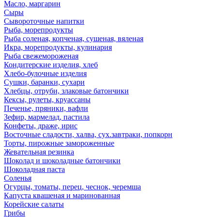
Масло, маргарин
Сыры
Сывороточные напитки
Рыба, морепродукты
Рыба соленая, копченая, сушеная, вяленая
Икра, морепродукты, кулинария
Рыба свежемороженая
Кондитерские изделия, хлеб
Хлебо-булочные изделия
Сушки, баранки, сухари
Хлебцы, отруби, злаковые батончики
Кексы, рулеты, круассаны
Печенье, пряники, вафли
Зефир, мармелад, пастила
Конфеты, драже, ирис
Восточные сладости, халва, сух.завтраки, попкорн
Торты, пирожные замороженные
Жевательная резинка
Шоколад и шоколадные батончики
Шоколадная паста
Соленья
Огурцы, томаты, перец, чеснок, черемша
Капуста квашеная и маринованная
Корейские салаты
Грибы