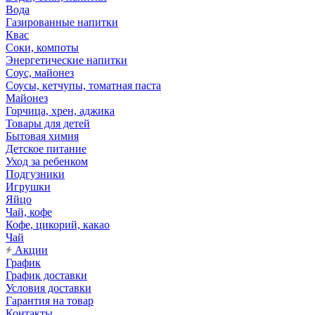
Вода
Газированные напитки
Квас
Соки, компоты
Энергетические напитки
Соус, майонез
Соусы, кетчупы, томатная паста
Майонез
Горчица, хрен, аджика
Товары для детей
Бытовая химия
Детское питание
Уход за ребенком
Подгузники
Игрушки
Яйцо
Чай, кофе
Кофе, цикорий, какао
Чай
Акции
График
График доставки
Условия доставки
Гарантия на товар
Контакты