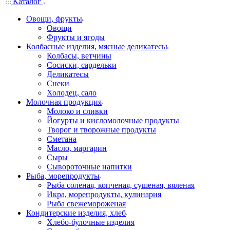
Каталог
Овощи, фрукты
Овощи
Фрукты и ягоды
Колбасные изделия, мясные деликатесы
Колбасы, ветчины
Сосиски, сардельки
Деликатесы
Снеки
Холодец, сало
Молочная продукция
Молоко и сливки
Йогурты и кисломолочные продукты
Творог и творожные продукты
Сметана
Масло, маргарин
Сыры
Сывороточные напитки
Рыба, морепродукты
Рыба соленая, копченая, сушеная, вяленая
Икра, морепродукты, кулинария
Рыба свежемороженая
Кондитерские изделия, хлеб
Хлебо-булочные изделия