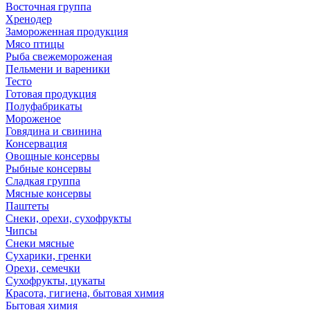
Восточная группа
Хренодер
Замороженная продукция
Мясо птицы
Рыба свежемороженая
Пельмени и вареники
Тесто
Готовая продукция
Полуфабрикаты
Мороженое
Говядина и свинина
Консервация
Овощные консервы
Рыбные консервы
Сладкая группа
Мясные консервы
Паштеты
Снеки, орехи, сухофрукты
Чипсы
Снеки мясные
Сухарики, гренки
Орехи, семечки
Сухофрукты, цукаты
Красота, гигиена, бытовая химия
Бытовая химия