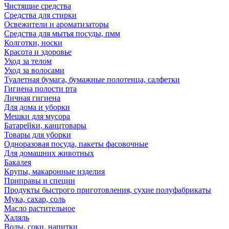
Чистящие средства
Средства для стирки
Освежители и ароматизаторы
Средства для мытья посуды, пмм
Колготки, носки
Красота и здоровье
Уход за телом
Уход за волосами
Туалетная бумага, бумажные полотенца, салфетки
Гигиена полости рта
Личная гигиена
Для дома и уборки
Мешки для мусора
Батарейки, канцтовары
Товары для уборки
Одноразовая посуда, пакеты фасовочные
Для домашних животных
Бакалея
Крупы, макаронные изделия
Приправы и специи
Продукты быстрого приготовления, сухие полуфабрикаты
Мука, сахар, соль
Масло растительное
Халяль
Воды, соки, напитки