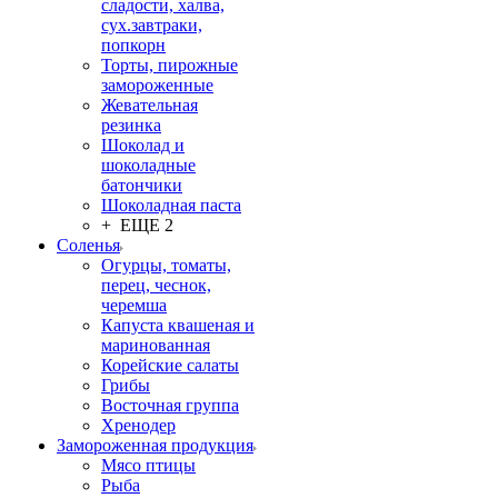
сладости, халва,
сух.завтраки,
попкорн
Торты, пирожные
замороженные
Жевательная
резинка
Шоколад и
шоколадные
батончики
Шоколадная паста
+ ЕЩЕ 2
Соленья
Огурцы, томаты,
перец, чеснок,
черемша
Капуста квашеная и
маринованная
Корейские салаты
Грибы
Восточная группа
Хренодер
Замороженная продукция
Мясо птицы
Рыба