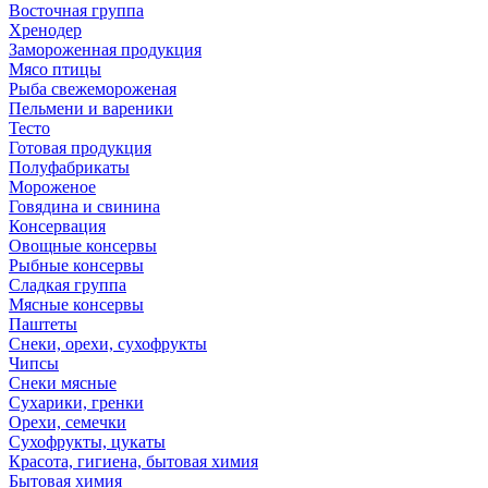
Восточная группа
Хренодер
Замороженная продукция
Мясо птицы
Рыба свежемороженая
Пельмени и вареники
Тесто
Готовая продукция
Полуфабрикаты
Мороженое
Говядина и свинина
Консервация
Овощные консервы
Рыбные консервы
Сладкая группа
Мясные консервы
Паштеты
Снеки, орехи, сухофрукты
Чипсы
Снеки мясные
Сухарики, гренки
Орехи, семечки
Сухофрукты, цукаты
Красота, гигиена, бытовая химия
Бытовая химия