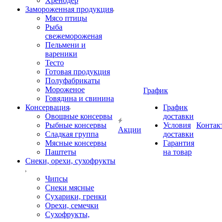
Хренодер
Замороженная продукция
Мясо птицы
Рыба
свежемороженая
Пельмени и
вареники
Тесто
Готовая продукция
Полуфабрикаты
Мороженое
График
Говядина и свинина
Консервация
График
Овощные консервы
доставки
Рыбные консервы
Условия
Контак
Акции
Сладкая группа
доставки
Мясные консервы
Гарантия
Паштеты
на товар
Снеки, орехи, сухофрукты
Чипсы
Снеки мясные
Сухарики, гренки
Орехи, семечки
Сухофрукты,