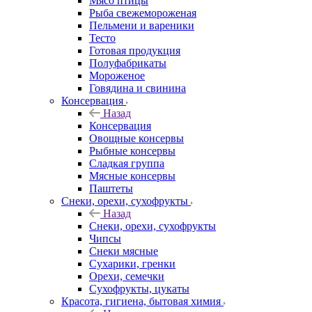
Мясо птицы
Рыба свежемороженая
Пельмени и вареники
Тесто
Готовая продукция
Полуфабрикаты
Мороженое
Говядина и свинина
Консервация
Назад
Консервация
Овощные консервы
Рыбные консервы
Сладкая группа
Мясные консервы
Паштеты
Снеки, орехи, сухофрукты
Назад
Снеки, орехи, сухофрукты
Чипсы
Снеки мясные
Сухарики, гренки
Орехи, семечки
Сухофрукты, цукаты
Красота, гигиена, бытовая химия