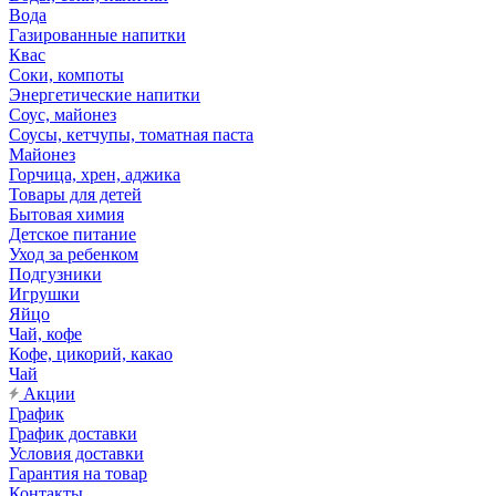
Вода
Газированные напитки
Квас
Соки, компоты
Энергетические напитки
Соус, майонез
Соусы, кетчупы, томатная паста
Майонез
Горчица, хрен, аджика
Товары для детей
Бытовая химия
Детское питание
Уход за ребенком
Подгузники
Игрушки
Яйцо
Чай, кофе
Кофе, цикорий, какао
Чай
Акции
График
График доставки
Условия доставки
Гарантия на товар
Контакты