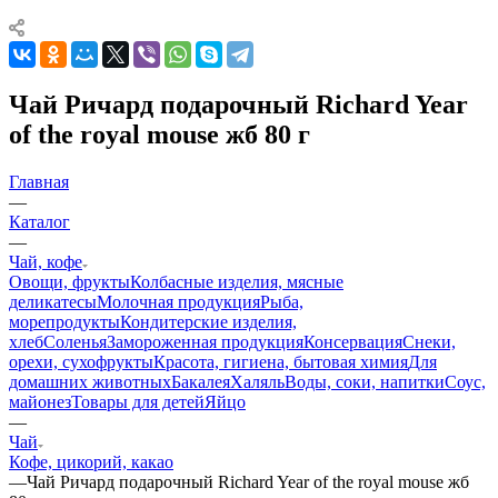
Чай Ричард подарочный Richard Year
of the royal mouse жб 80 г
Главная
—
Каталог
—
Чай, кофе
Овощи, фрукты
Колбасные изделия, мясные
деликатесы
Молочная продукция
Рыба,
морепродукты
Кондитерские изделия,
хлеб
Соленья
Замороженная продукция
Консервация
Снеки,
орехи, сухофрукты
Красота, гигиена, бытовая химия
Для
домашних животных
Бакалея
Халяль
Воды, соки, напитки
Соус,
майонез
Товары для детей
Яйцо
—
Чай
Кофе, цикорий, какао
—
Чай Ричард подарочный Richard Year of the royal mouse жб