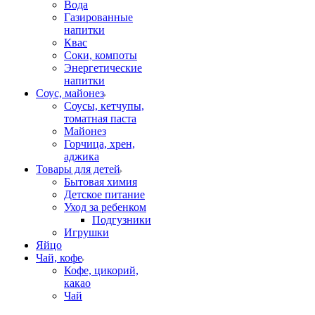
Вода
Газированные
напитки
Квас
Соки, компоты
Энергетические
напитки
Соус, майонез
Соусы, кетчупы,
томатная паста
Майонез
Горчица, хрен,
аджика
Товары для детей
Бытовая химия
Детское питание
Уход за ребенком
Подгузники
Игрушки
Яйцо
Чай, кофе
Кофе, цикорий,
какао
Чай