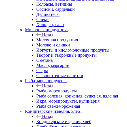
Колбасы, ветчины
Сосиски, сардельки
Деликатесы
Снеки
Холодец, сало
Молочная продукция
Назад
Молочная продукция
Молоко и сливки
Йогурты и кисломолочные продукты
Творог и творожные продукты
Сметана
Масло, маргарин
Сыры
Сывороточные напитки
Рыба, морепродукты
Назад
Рыба, морепродукты
Рыба соленая, копченая, сушеная, вяленая
Икра, морепродукты, кулинария
Рыба свежемороженая
Кондитерские изделия, хлеб
Назад
Кондитерские изделия, хлеб
Хлебо-булочные изделия