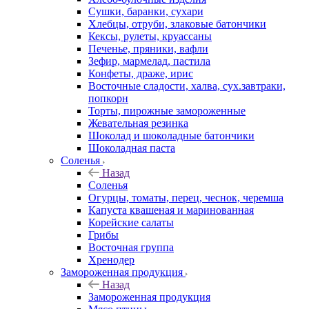
Сушки, баранки, сухари
Хлебцы, отруби, злаковые батончики
Кексы, рулеты, круассаны
Печенье, пряники, вафли
Зефир, мармелад, пастила
Конфеты, драже, ирис
Восточные сладости, халва, сух.завтраки,
попкорн
Торты, пирожные замороженные
Жевательная резинка
Шоколад и шоколадные батончики
Шоколадная паста
Соленья
Назад
Соленья
Огурцы, томаты, перец, чеснок, черемша
Капуста квашеная и маринованная
Корейские салаты
Грибы
Восточная группа
Хренодер
Замороженная продукция
Назад
Замороженная продукция