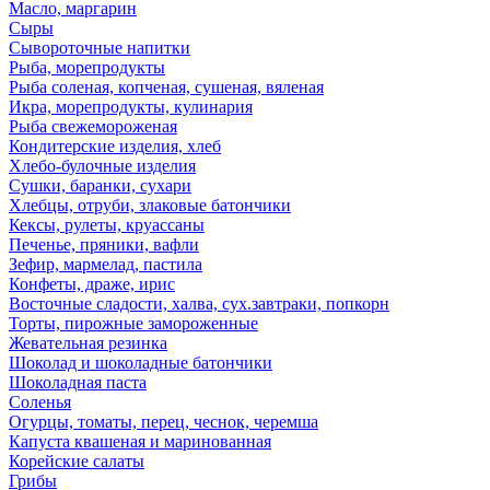
Масло, маргарин
Сыры
Сывороточные напитки
Рыба, морепродукты
Рыба соленая, копченая, сушеная, вяленая
Икра, морепродукты, кулинария
Рыба свежемороженая
Кондитерские изделия, хлеб
Хлебо-булочные изделия
Сушки, баранки, сухари
Хлебцы, отруби, злаковые батончики
Кексы, рулеты, круассаны
Печенье, пряники, вафли
Зефир, мармелад, пастила
Конфеты, драже, ирис
Восточные сладости, халва, сух.завтраки, попкорн
Торты, пирожные замороженные
Жевательная резинка
Шоколад и шоколадные батончики
Шоколадная паста
Соленья
Огурцы, томаты, перец, чеснок, черемша
Капуста квашеная и маринованная
Корейские салаты
Грибы