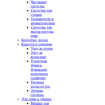
Чистящие
средства
Средства для
стирки
Освежители и
ароматизаторы
Средства для
мытья посуды,
пмм
Колготки, носки
Красота и здоровье
Уход за телом
Уход за
волосами
Туалетная
бумага,
бумажные
полотенца,
салфетки
Гигиена
полости рта
Личная
гигиена
Для дома и уборки
Мешки для