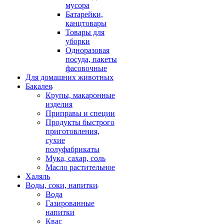
мусора
Батарейки,
канцтовары
Товары для
уборки
Одноразовая
посуда, пакеты
фасовочные
Для домашних животных
Бакалея
Крупы, макаронные
изделия
Приправы и специи
Продукты быстрого
приготовления,
сухие
полуфабрикаты
Мука, сахар, соль
Масло растительное
Халяль
Воды, соки, напитки
Вода
Газированные
напитки
Квас