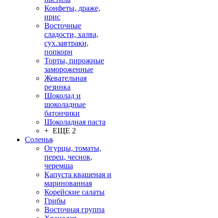
Конфеты, драже,
ирис
Восточные
сладости, халва,
сух.завтраки,
попкорн
Торты, пирожные
замороженные
Жевательная
резинка
Шоколад и
шоколадные
батончики
Шоколадная паста
+ ЕЩЕ 2
Соленья
Огурцы, томаты,
перец, чеснок,
черемша
Капуста квашеная и
маринованная
Корейские салаты
Грибы
Восточная группа