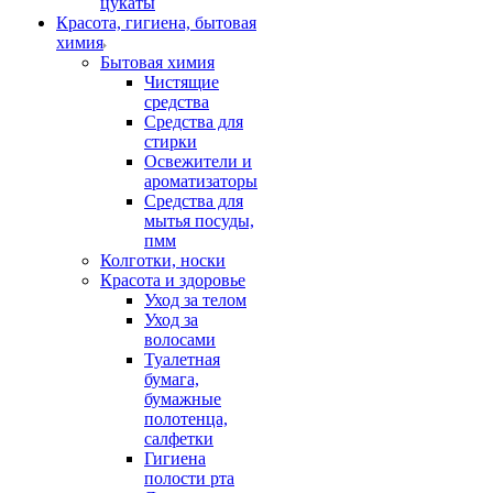
цукаты
Красота, гигиена, бытовая
химия
Бытовая химия
Чистящие
средства
Средства для
стирки
Освежители и
ароматизаторы
Средства для
мытья посуды,
пмм
Колготки, носки
Красота и здоровье
Уход за телом
Уход за
волосами
Туалетная
бумага,
бумажные
полотенца,
салфетки
Гигиена
полости рта