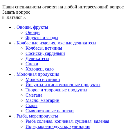
Наши специалисты ответят на любой интересующий вопрос
Задать вопрос
Каталог
Овощи, фрукты
Овощи
Фрукты и ягоды
Колбасные изделия, мясные деликатесы
Колбасы, ветчины
Сосиски, сардельки
Деликатесы
Снеки
Холодец, сало
Молочная продукция
Молоко и сливки
Йогурты и кисломолочные продукты
Творог и творожные продукты
Сметана
Масло, маргарин
Сыры
Сывороточные напитки
Рыба, морепродукты
Рыба соленая, копченая, сушеная, вяленая
Икра, морепродукты, кулинария