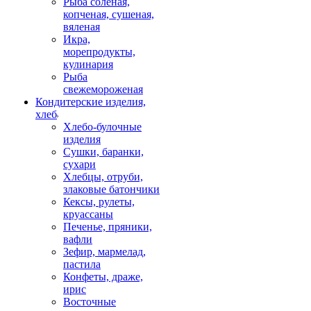
Рыба соленая,
копченая, сушеная,
вяленая
Икра,
морепродукты,
кулинария
Рыба
свежемороженая
Кондитерские изделия,
хлеб
Хлебо-булочные
изделия
Сушки, баранки,
сухари
Хлебцы, отруби,
злаковые батончики
Кексы, рулеты,
круассаны
Печенье, пряники,
вафли
Зефир, мармелад,
пастила
Конфеты, драже,
ирис
Восточные