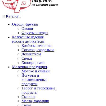
Каталог
Овощи, фрукты
Овощи
Фрукты и ягоды
Колбасные изделия,
мясные деликатесы
Колбасы, ветчины
Сосиски, сардельки
Деликатесы
Снеки
Холодец, сало
Молочная продукция
Молоко и сливки
Йогурты и
кисломолочные
продукты
Творог и творожные
продукты
Сметана
Масло, маргарин
Сыры