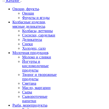
Каталог
Овощи, фрукты
Овощи
Фрукты и ягоды
Колбасные изделия,
мясные деликатесы
Колбасы, ветчины
Сосиски, сардельки
Деликатесы
Снеки
Холодец, сало
Молочная продукция
Молоко и сливки
Йогурты и
кисломолочные
продукты
Творог и творожные
продукты
Сметана
Масло, маргарин
Сыры
Сывороточные
напитки
Рыба, морепродукты