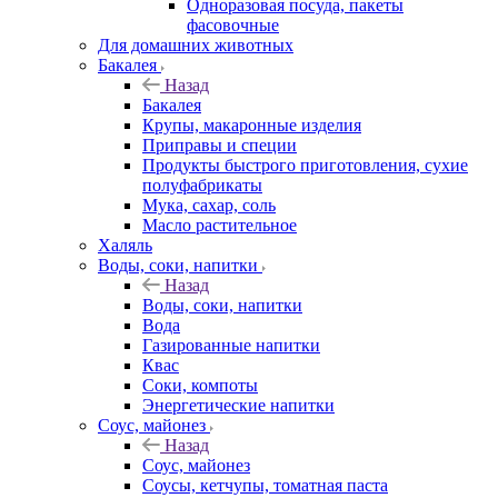
Одноразовая посуда, пакеты
фасовочные
Для домашних животных
Бакалея
Назад
Бакалея
Крупы, макаронные изделия
Приправы и специи
Продукты быстрого приготовления, сухие
полуфабрикаты
Мука, сахар, соль
Масло растительное
Халяль
Воды, соки, напитки
Назад
Воды, соки, напитки
Вода
Газированные напитки
Квас
Соки, компоты
Энергетические напитки
Соус, майонез
Назад
Соус, майонез
Соусы, кетчупы, томатная паста