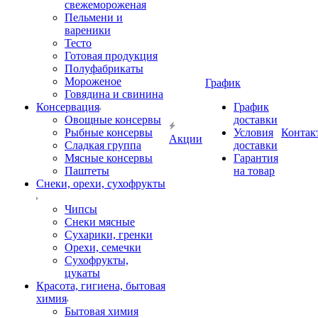
свежемороженая
Пельмени и
вареники
Тесто
Готовая продукция
Полуфабрикаты
Мороженое
График
Говядина и свинина
Консервация
График
Овощные консервы
доставки
Рыбные консервы
Условия
Контак
Акции
Сладкая группа
доставки
Мясные консервы
Гарантия
Паштеты
на товар
Снеки, орехи, сухофрукты
Чипсы
Снеки мясные
Сухарики, гренки
Орехи, семечки
Сухофрукты,
цукаты
Красота, гигиена, бытовая
химия
Бытовая химия