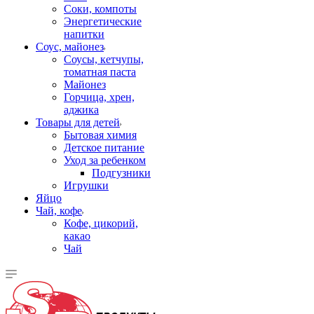
Соки, компоты
Энергетические
напитки
Соус, майонез
Соусы, кетчупы,
томатная паста
Майонез
Горчица, хрен,
аджика
Товары для детей
Бытовая химия
Детское питание
Уход за ребенком
Подгузники
Игрушки
Яйцо
Чай, кофе
Кофе, цикорий,
какао
Чай