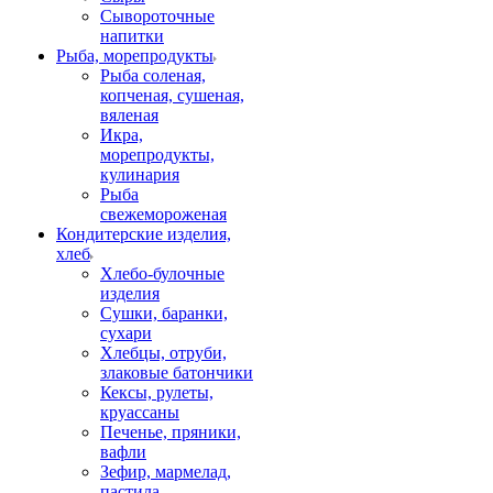
Сывороточные
напитки
Рыба, морепродукты
Рыба соленая,
копченая, сушеная,
вяленая
Икра,
морепродукты,
кулинария
Рыба
свежемороженая
Кондитерские изделия,
хлеб
Хлебо-булочные
изделия
Сушки, баранки,
сухари
Хлебцы, отруби,
злаковые батончики
Кексы, рулеты,
круассаны
Печенье, пряники,
вафли
Зефир, мармелад,
пастила