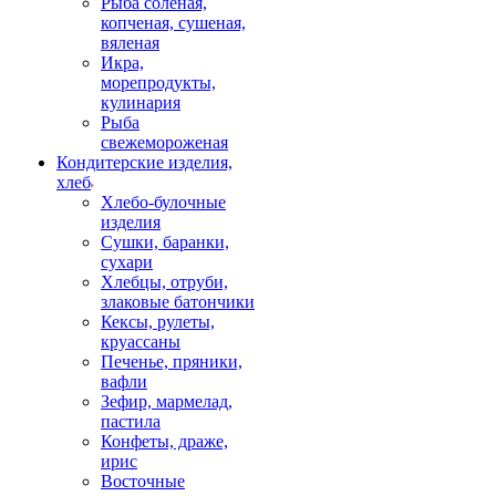
Рыба соленая,
копченая, сушеная,
вяленая
Икра,
морепродукты,
кулинария
Рыба
свежемороженая
Кондитерские изделия,
хлеб
Хлебо-булочные
изделия
Сушки, баранки,
сухари
Хлебцы, отруби,
злаковые батончики
Кексы, рулеты,
круассаны
Печенье, пряники,
вафли
Зефир, мармелад,
пастила
Конфеты, драже,
ирис
Восточные