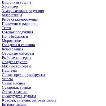
Восточная группа
Хренодер
Замороженная продукция
Мясо птицы
Рыба свежемороженая
Пельмени и вареники
Тесто
Готовая продукция
Полуфабрикаты
Мороженое
Говядина и свинина
Консервация
Овощные консервы
Рыбные консервы
Сладкая группа
Мясные консервы
Паштеты
Снеки, орехи, сухофрукты
Чипсы
Снеки мясные
Сухарики, гренки
Орехи, семечки
Сухофрукты, цукаты
Красота, гигиена, бытовая химия
Бытовая химия