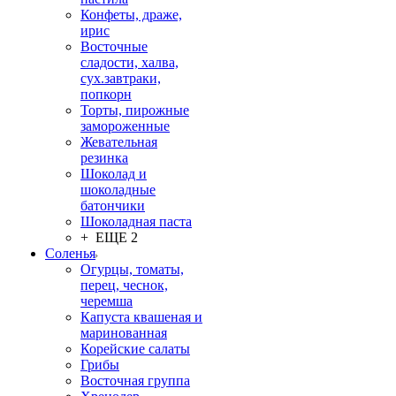
Конфеты, драже,
ирис
Восточные
сладости, халва,
сух.завтраки,
попкорн
Торты, пирожные
замороженные
Жевательная
резинка
Шоколад и
шоколадные
батончики
Шоколадная паста
+ ЕЩЕ 2
Соленья
Огурцы, томаты,
перец, чеснок,
черемша
Капуста квашеная и
маринованная
Корейские салаты
Грибы
Восточная группа