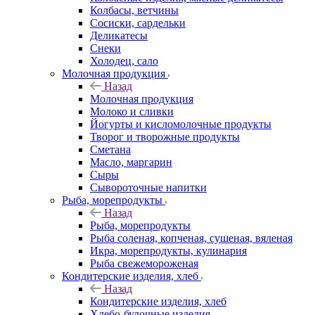
Колбасы, ветчины
Сосиски, сардельки
Деликатесы
Снеки
Холодец, сало
Молочная продукция
Назад
Молочная продукция
Молоко и сливки
Йогурты и кисломолочные продукты
Творог и творожные продукты
Сметана
Масло, маргарин
Сыры
Сывороточные напитки
Рыба, морепродукты
Назад
Рыба, морепродукты
Рыба соленая, копченая, сушеная, вяленая
Икра, морепродукты, кулинария
Рыба свежемороженая
Кондитерские изделия, хлеб
Назад
Кондитерские изделия, хлеб
Хлебо-булочные изделия