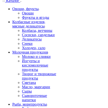
Каталог
Овощи, фрукты
Овощи
Фрукты и ягоды
Колбасные изделия,
мясные деликатесы
Колбасы, ветчины
Сосиски, сардельки
Деликатесы
Снеки
Холодец, сало
Молочная продукция
Молоко и сливки
Йогурты и
кисломолочные
продукты
Творог и творожные
продукты
Сметана
Масло, маргарин
Сыры
Сывороточные
напитки
Рыба, морепродукты