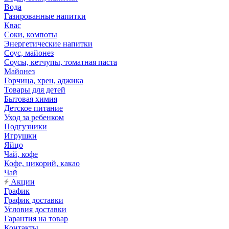
Вода
Газированные напитки
Квас
Соки, компоты
Энергетические напитки
Соус, майонез
Соусы, кетчупы, томатная паста
Майонез
Горчица, хрен, аджика
Товары для детей
Бытовая химия
Детское питание
Уход за ребенком
Подгузники
Игрушки
Яйцо
Чай, кофе
Кофе, цикорий, какао
Чай
Акции
График
График доставки
Условия доставки
Гарантия на товар
Контакты