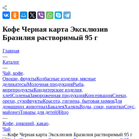
Кофе Черная карта Эксклюзив
Бразилия растворимый 95 г
Главная
—
Каталог
—
Чай, кофе
Овощи, фрукты
Колбасные изделия, мясные
деликатесы
Молочная продукция
Рыба,
морепродукты
Кондитерские изделия,
хлеб
Соленья
Замороженная продукция
Консервация
Снеки,
орехи, сухофрукты
Красота, гигиена, бытовая химия
Для
домашних животных
Бакалея
Халяль
Воды, соки, напитки
Соус,
майонез
Товары для детей
Яйцо
—
Кофе, цикорий, какао
Чай
—
Кофе Черная карта Эксклюзив Бразилия растворимый 95 г