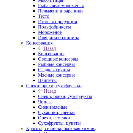
Мясо птицы
Рыба свежемороженая
Пельмени и вареники
Тесто
Готовая продукция
Полуфабрикаты
Мороженое
Говядина и свинина
Консервация
Назад
Консервация
Овощные консервы
Рыбные консервы
Сладкая группа
Мясные консервы
Паштеты
Снеки, орехи, сухофрукты
Назад
Снеки, орехи, сухофрукты
Чипсы
Снеки мясные
Сухарики, гренки
Орехи, семечки
Сухофрукты, цукаты
Красота, гигиена, бытовая химия