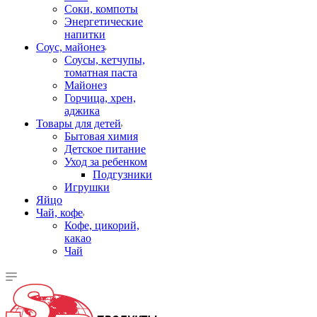
Соки, компоты
Энергетические
напитки
Соус, майонез
Соусы, кетчупы,
томатная паста
Майонез
Горчица, хрен,
аджика
Товары для детей
Бытовая химия
Детское питание
Уход за ребенком
Подгузники
Игрушки
Яйцо
Чай, кофе
Кофе, цикорий,
какао
Чай