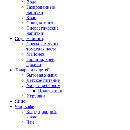
Вода
Газированные
напитки
Квас
Соки, компоты
Энергетические
напитки
Соус, майонез
Соусы, кетчупы,
томатная паста
Майонез
Горчица, хрен,
аджика
Товары для детей
Бытовая химия
Детское питание
Уход за ребенком
Подгузники
Игрушки
Яйцо
Чай, кофе
Кофе, цикорий,
какао
Чай