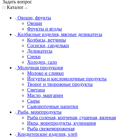
Задать вопрос
Каталог
Овощи, фрукты
Овощи
Фрукты и ягоды
Колбасные изделия, мясные деликатесы
Колбасы, ветчины
Сосиски, сардельки
Деликатесы
Снеки
Холодец, сало
Молочная продукция
Молоко и сливки
Йогурты и кисломолочные продукты
Творог и творожные продукты
Сметана
Масло, маргарин
Сыры
Сывороточные напитки
Рыба, морепродукты
Рыба соленая, копченая, сушеная, вяленая
Икра, морепродукты, кулинария
Рыба свежемороженая
Кондитерские изделия, хлеб