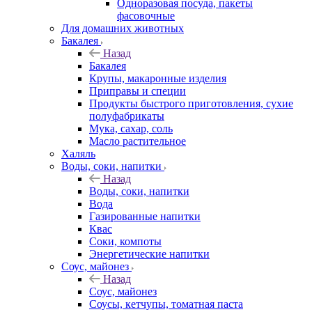
Одноразовая посуда, пакеты
фасовочные
Для домашних животных
Бакалея
Назад
Бакалея
Крупы, макаронные изделия
Приправы и специи
Продукты быстрого приготовления, сухие
полуфабрикаты
Мука, сахар, соль
Масло растительное
Халяль
Воды, соки, напитки
Назад
Воды, соки, напитки
Вода
Газированные напитки
Квас
Соки, компоты
Энергетические напитки
Соус, майонез
Назад
Соус, майонез
Соусы, кетчупы, томатная паста