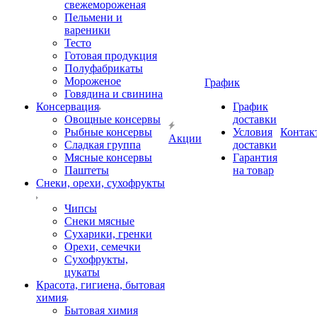
свежемороженая
Пельмени и
вареники
Тесто
Готовая продукция
Полуфабрикаты
Мороженое
График
Говядина и свинина
Консервация
График
Овощные консервы
доставки
Рыбные консервы
Условия
Контак
Акции
Сладкая группа
доставки
Мясные консервы
Гарантия
Паштеты
на товар
Снеки, орехи, сухофрукты
Чипсы
Снеки мясные
Сухарики, гренки
Орехи, семечки
Сухофрукты,
цукаты
Красота, гигиена, бытовая
химия
Бытовая химия