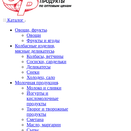
Каталог
Овощи, фрукты
Овощи
Фрукты и ягоды
Колбасные изделия,
мясные деликатесы
Колбасы, ветчины
Сосиски, сардельки
Деликатесы
Снеки
Холодец, сало
Молочная продукция
Молоко и сливки
Йогурты и
кисломолочные
продукты
Творог и творожные
продукты
Сметана
Масло, маргарин
Сыры