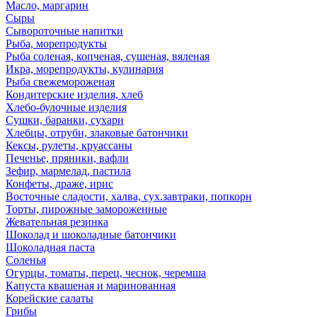
Масло, маргарин
Сыры
Сывороточные напитки
Рыба, морепродукты
Рыба соленая, копченая, сушеная, вяленая
Икра, морепродукты, кулинария
Рыба свежемороженая
Кондитерские изделия, хлеб
Хлебо-булочные изделия
Сушки, баранки, сухари
Хлебцы, отруби, злаковые батончики
Кексы, рулеты, круассаны
Печенье, пряники, вафли
Зефир, мармелад, пастила
Конфеты, драже, ирис
Восточные сладости, халва, сух.завтраки, попкорн
Торты, пирожные замороженные
Жевательная резинка
Шоколад и шоколадные батончики
Шоколадная паста
Соленья
Огурцы, томаты, перец, чеснок, черемша
Капуста квашеная и маринованная
Корейские салаты
Грибы