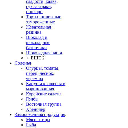
сладости, халва,
сух.завтраки,
попкорн
Торты, пирожные
замороженные
Жевательная
резинка
Шоколад и
шоколадные
батончики
Шоколадная паста
+ ЕЩЕ 2
Соленья
Огурцы, томаты,
перец, чеснок,
черемша
Капуста квашеная и
маринованная
Корейские салаты
Грибы
Восточная группа
Хренодер
Замороженная продукция
Мясо птицы
Рыба