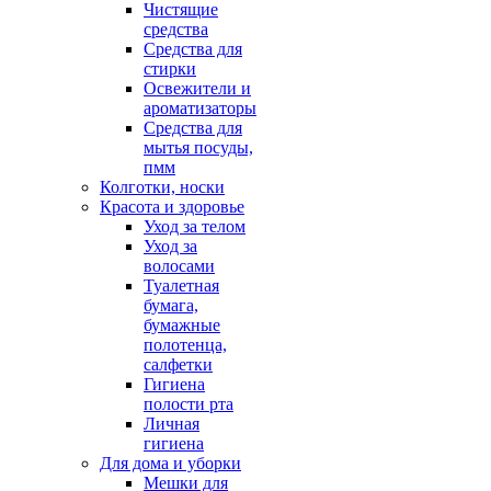
Чистящие
средства
Средства для
стирки
Освежители и
ароматизаторы
Средства для
мытья посуды,
пмм
Колготки, носки
Красота и здоровье
Уход за телом
Уход за
волосами
Туалетная
бумага,
бумажные
полотенца,
салфетки
Гигиена
полости рта
Личная
гигиена
Для дома и уборки
Мешки для