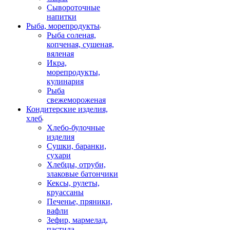
Сывороточные
напитки
Рыба, морепродукты
Рыба соленая,
копченая, сушеная,
вяленая
Икра,
морепродукты,
кулинария
Рыба
свежемороженая
Кондитерские изделия,
хлеб
Хлебо-булочные
изделия
Сушки, баранки,
сухари
Хлебцы, отруби,
злаковые батончики
Кексы, рулеты,
круассаны
Печенье, пряники,
вафли
Зефир, мармелад,
пастила