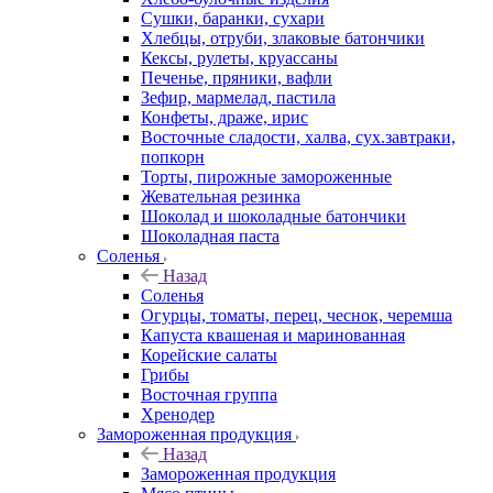
Сушки, баранки, сухари
Хлебцы, отруби, злаковые батончики
Кексы, рулеты, круассаны
Печенье, пряники, вафли
Зефир, мармелад, пастила
Конфеты, драже, ирис
Восточные сладости, халва, сух.завтраки,
попкорн
Торты, пирожные замороженные
Жевательная резинка
Шоколад и шоколадные батончики
Шоколадная паста
Соленья
Назад
Соленья
Огурцы, томаты, перец, чеснок, черемша
Капуста квашеная и маринованная
Корейские салаты
Грибы
Восточная группа
Хренодер
Замороженная продукция
Назад
Замороженная продукция