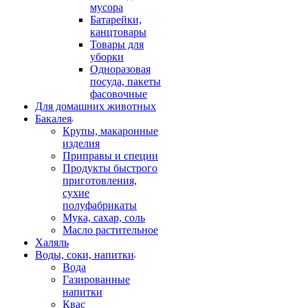
мусора
Батарейки,
канцтовары
Товары для
уборки
Одноразовая
посуда, пакеты
фасовочные
Для домашних животных
Бакалея
Крупы, макаронные
изделия
Приправы и специи
Продукты быстрого
приготовления,
сухие
полуфабрикаты
Мука, сахар, соль
Масло растительное
Халяль
Воды, соки, напитки
Вода
Газированные
напитки
Квас