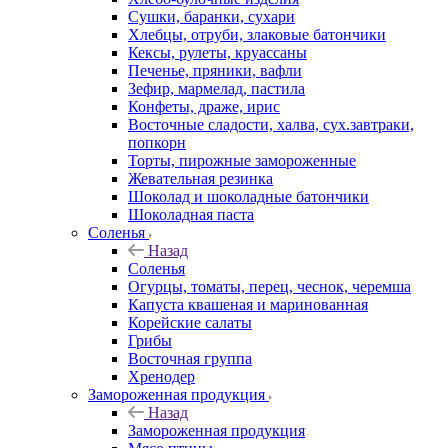
Сушки, баранки, сухари
Хлебцы, отруби, злаковые батончики
Кексы, рулеты, круассаны
Печенье, пряники, вафли
Зефир, мармелад, пастила
Конфеты, драже, ирис
Восточные сладости, халва, сух.завтраки,
попкорн
Торты, пирожные замороженные
Жевательная резинка
Шоколад и шоколадные батончики
Шоколадная паста
Соленья
Назад
Соленья
Огурцы, томаты, перец, чеснок, черемша
Капуста квашеная и маринованная
Корейские салаты
Грибы
Восточная группа
Хренодер
Замороженная продукция
Назад
Замороженная продукция