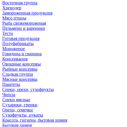
Восточная группа
Хренодер
Замороженная продукция
Мясо птицы
Рыба свежемороженая
Пельмени и вареники
Тесто
Готовая продукция
Полуфабрикаты
Мороженое
Говядина и свинина
Консервация
Овощные консервы
Рыбные консервы
Сладкая группа
Мясные консервы
Паштеты
Снеки, орехи, сухофрукты
Чипсы
Снеки мясные
Сухарики, гренки
Орехи, семечки
Сухофрукты, цукаты
Красота, гигиена, бытовая химия
Бытовая химия