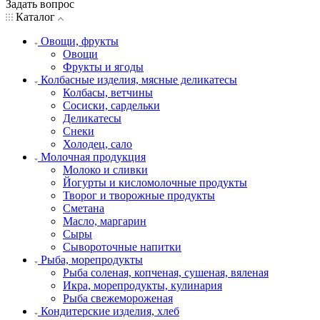
Задать вопрос
Каталог
Овощи, фрукты
Овощи
Фрукты и ягоды
Колбасные изделия, мясные деликатесы
Колбасы, ветчины
Сосиски, сардельки
Деликатесы
Снеки
Холодец, сало
Молочная продукция
Молоко и сливки
Йогурты и кисломолочные продукты
Творог и творожные продукты
Сметана
Масло, маргарин
Сыры
Сывороточные напитки
Рыба, морепродукты
Рыба соленая, копченая, сушеная, вяленая
Икра, морепродукты, кулинария
Рыба свежемороженая
Кондитерские изделия, хлеб