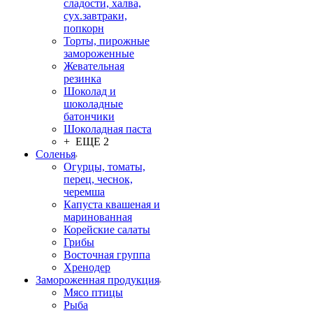
сладости, халва,
сух.завтраки,
попкорн
Торты, пирожные
замороженные
Жевательная
резинка
Шоколад и
шоколадные
батончики
Шоколадная паста
+ ЕЩЕ 2
Соленья
Огурцы, томаты,
перец, чеснок,
черемша
Капуста квашеная и
маринованная
Корейские салаты
Грибы
Восточная группа
Хренодер
Замороженная продукция
Мясо птицы
Рыба