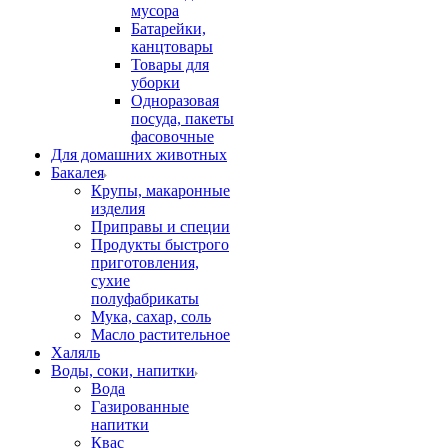
мусора
Батарейки,
канцтовары
Товары для
уборки
Одноразовая
посуда, пакеты
фасовочные
Для домашних животных
Бакалея
Крупы, макаронные
изделия
Приправы и специи
Продукты быстрого
приготовления,
сухие
полуфабрикаты
Мука, сахар, соль
Масло растительное
Халяль
Воды, соки, напитки
Вода
Газированные
напитки
Квас