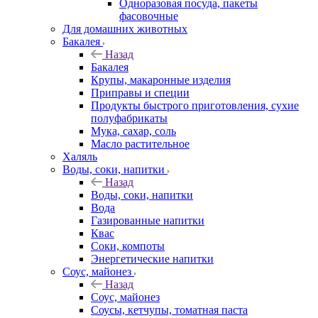
Одноразовая посуда, пакеты
фасовочные
Для домашних животных
Бакалея
Назад
Бакалея
Крупы, макаронные изделия
Приправы и специи
Продукты быстрого приготовления, сухие
полуфабрикаты
Мука, сахар, соль
Масло растительное
Халяль
Воды, соки, напитки
Назад
Воды, соки, напитки
Вода
Газированные напитки
Квас
Соки, компоты
Энергетические напитки
Соус, майонез
Назад
Соус, майонез
Соусы, кетчупы, томатная паста