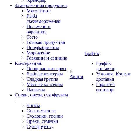
Хренодер
Замороженная продукция
Мясо птицы
Рыба
свежемороженая
Пельмени и
вареники
Тесто
Готовая продукция
Полуфабрикаты
Мороженое
График
Говядина и свинина
Консервация
График
Овощные консервы
доставки
Рыбные консервы
Условия
Контак
Акции
Сладкая группа
доставки
Мясные консервы
Гарантия
Паштеты
на товар
Снеки, орехи, сухофрукты
Чипсы
Снеки мясные
Сухарики, гренки
Орехи, семечки
Сухофрукты,