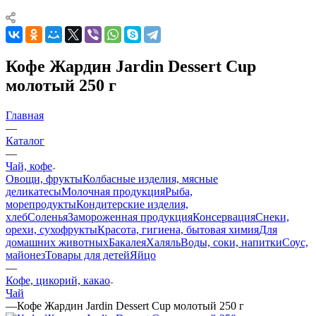
Кофе Жардин Jardin Dessert Cup
молотый 250 г
Главная
—
Каталог
—
Чай, кофе
Овощи, фрукты
Колбасные изделия, мясные
деликатесы
Молочная продукция
Рыба,
морепродукты
Кондитерские изделия,
хлеб
Соленья
Замороженная продукция
Консервация
Снеки,
орехи, сухофрукты
Красота, гигиена, бытовая химия
Для
домашних животных
Бакалея
Халяль
Воды, соки, напитки
Соус,
майонез
Товары для детей
Яйцо
—
Кофе, цикорий, какао
Чай
—
Кофе Жардин Jardin Dessert Cup молотый 250 г