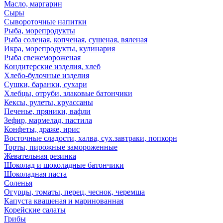
Масло, маргарин
Сыры
Сывороточные напитки
Рыба, морепродукты
Рыба соленая, копченая, сушеная, вяленая
Икра, морепродукты, кулинария
Рыба свежемороженая
Кондитерские изделия, хлеб
Хлебо-булочные изделия
Сушки, баранки, сухари
Хлебцы, отруби, злаковые батончики
Кексы, рулеты, круассаны
Печенье, пряники, вафли
Зефир, мармелад, пастила
Конфеты, драже, ирис
Восточные сладости, халва, сух.завтраки, попкорн
Торты, пирожные замороженные
Жевательная резинка
Шоколад и шоколадные батончики
Шоколадная паста
Соленья
Огурцы, томаты, перец, чеснок, черемша
Капуста квашеная и маринованная
Корейские салаты
Грибы