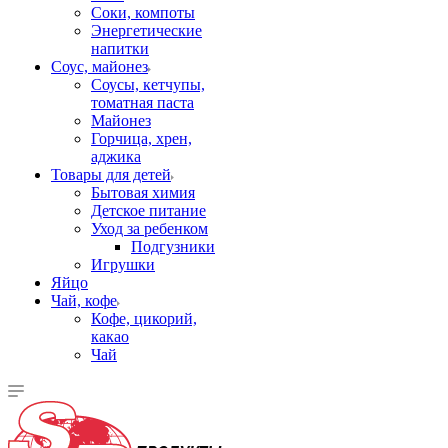
Соки, компоты
Энергетические
напитки
Соус, майонез
Соусы, кетчупы,
томатная паста
Майонез
Горчица, хрен,
аджика
Товары для детей
Бытовая химия
Детское питание
Уход за ребенком
Подгузники
Игрушки
Яйцо
Чай, кофе
Кофе, цикорий,
какао
Чай