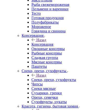
Мясо птицы
Рыба свежемороженая
Пельмени и вареники
Тесто
Готовая продукция
Полуфабрикаты
Мороженое
Говядина и свинина
Консервация
Назад
Консервация
Овощные консервы
Рыбные консервы
Сладкая группа
Мясные консервы
Паштеты
Снеки, орехи, сухофрукты
Назад
Снеки, орехи, сухофрукты
Чипсы
Снеки мясные
Сухарики, гренки
Орехи, семечки
Сухофрукты, цукаты
Красота, гигиена, бытовая химия