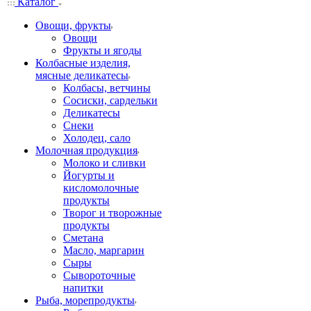
Каталог
Овощи, фрукты
Овощи
Фрукты и ягоды
Колбасные изделия,
мясные деликатесы
Колбасы, ветчины
Сосиски, сардельки
Деликатесы
Снеки
Холодец, сало
Молочная продукция
Молоко и сливки
Йогурты и
кисломолочные
продукты
Творог и творожные
продукты
Сметана
Масло, маргарин
Сыры
Сывороточные
напитки
Рыба, морепродукты