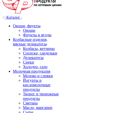
Каталог
Овощи, фрукты
Овощи
Фрукты и ягоды
Колбасные изделия,
мясные деликатесы
Колбасы, ветчины
Сосиски, сардельки
Деликатесы
Снеки
Холодец, сало
Молочная продукция
Молоко и сливки
Йогурты и
кисломолочные
продукты
Творог и творожные
продукты
Сметана
Масло, маргарин
Сыры