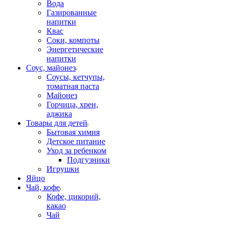
Вода
Газированные
напитки
Квас
Соки, компоты
Энергетические
напитки
Соус, майонез
Соусы, кетчупы,
томатная паста
Майонез
Горчица, хрен,
аджика
Товары для детей
Бытовая химия
Детское питание
Уход за ребенком
Подгузники
Игрушки
Яйцо
Чай, кофе
Кофе, цикорий,
какао
Чай