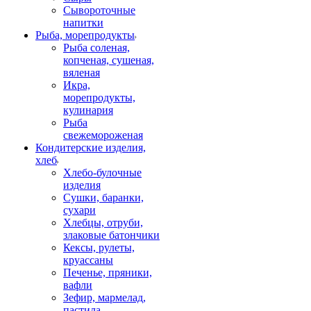
Сывороточные
напитки
Рыба, морепродукты
Рыба соленая,
копченая, сушеная,
вяленая
Икра,
морепродукты,
кулинария
Рыба
свежемороженая
Кондитерские изделия,
хлеб
Хлебо-булочные
изделия
Сушки, баранки,
сухари
Хлебцы, отруби,
злаковые батончики
Кексы, рулеты,
круассаны
Печенье, пряники,
вафли
Зефир, мармелад,
пастила