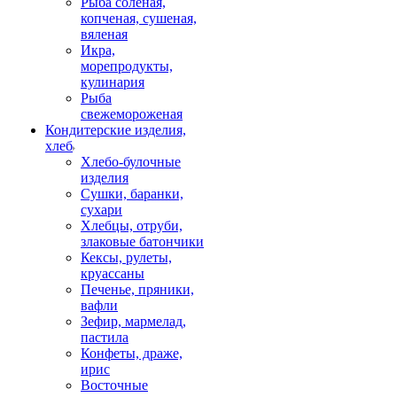
Рыба соленая,
копченая, сушеная,
вяленая
Икра,
морепродукты,
кулинария
Рыба
свежемороженая
Кондитерские изделия,
хлеб
Хлебо-булочные
изделия
Сушки, баранки,
сухари
Хлебцы, отруби,
злаковые батончики
Кексы, рулеты,
круассаны
Печенье, пряники,
вафли
Зефир, мармелад,
пастила
Конфеты, драже,
ирис
Восточные