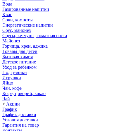
Вода
Газированные напитки
Квас
Соки, компоты
Энергетические напитки
Соус, майонез
Соусы, кетчупы, томатная паста
Майонез
Горчица, хрен, аджика
Товары для детей
Бытовая химия
Детское питание
Уход за ребенком
Подгузники
Игрушки
Яйцо
Чай, кофе
Кофе, цикорий, какао
Чай
Акции
График
График доставки
Условия доставки
Гарантия на товар
Контакты