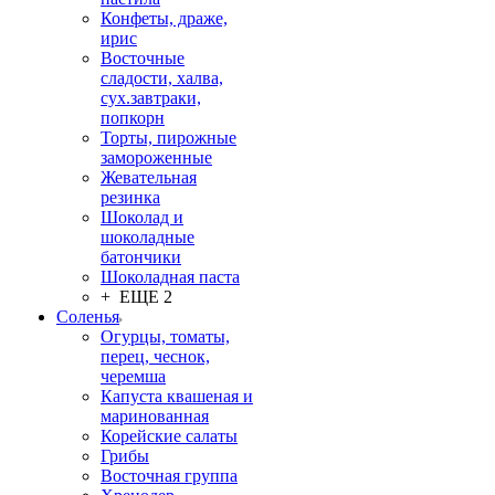
Конфеты, драже,
ирис
Восточные
сладости, халва,
сух.завтраки,
попкорн
Торты, пирожные
замороженные
Жевательная
резинка
Шоколад и
шоколадные
батончики
Шоколадная паста
+ ЕЩЕ 2
Соленья
Огурцы, томаты,
перец, чеснок,
черемша
Капуста квашеная и
маринованная
Корейские салаты
Грибы
Восточная группа