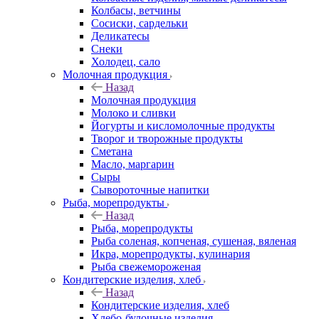
Колбасы, ветчины
Сосиски, сардельки
Деликатесы
Снеки
Холодец, сало
Молочная продукция
Назад
Молочная продукция
Молоко и сливки
Йогурты и кисломолочные продукты
Творог и творожные продукты
Сметана
Масло, маргарин
Сыры
Сывороточные напитки
Рыба, морепродукты
Назад
Рыба, морепродукты
Рыба соленая, копченая, сушеная, вяленая
Икра, морепродукты, кулинария
Рыба свежемороженая
Кондитерские изделия, хлеб
Назад
Кондитерские изделия, хлеб
Хлебо-булочные изделия