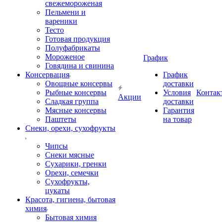
свежемороженая
Пельмени и
вареники
Тесто
Готовая продукция
Полуфабрикаты
Мороженое
График
Говядина и свинина
Консервация
График
Овощные консервы
доставки
Рыбные консервы
Условия
Контак
Акции
Сладкая группа
доставки
Мясные консервы
Гарантия
Паштеты
на товар
Снеки, орехи, сухофрукты
Чипсы
Снеки мясные
Сухарики, гренки
Орехи, семечки
Сухофрукты,
цукаты
Красота, гигиена, бытовая
химия
Бытовая химия