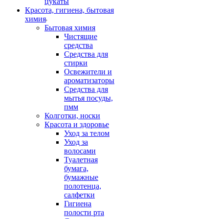
цукаты
Красота, гигиена, бытовая
химия
Бытовая химия
Чистящие
средства
Средства для
стирки
Освежители и
ароматизаторы
Средства для
мытья посуды,
пмм
Колготки, носки
Красота и здоровье
Уход за телом
Уход за
волосами
Туалетная
бумага,
бумажные
полотенца,
салфетки
Гигиена
полости рта