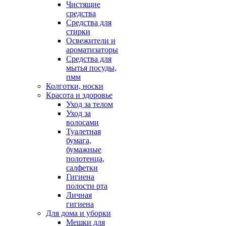
Чистящие
средства
Средства для
стирки
Освежители и
ароматизаторы
Средства для
мытья посуды,
пмм
Колготки, носки
Красота и здоровье
Уход за телом
Уход за
волосами
Туалетная
бумага,
бумажные
полотенца,
салфетки
Гигиена
полости рта
Личная
гигиена
Для дома и уборки
Мешки для