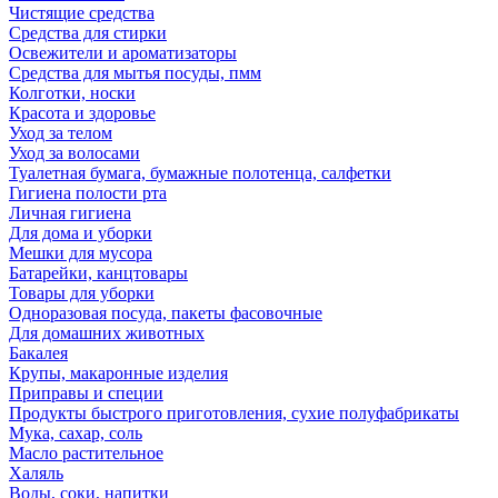
Чистящие средства
Средства для стирки
Освежители и ароматизаторы
Средства для мытья посуды, пмм
Колготки, носки
Красота и здоровье
Уход за телом
Уход за волосами
Туалетная бумага, бумажные полотенца, салфетки
Гигиена полости рта
Личная гигиена
Для дома и уборки
Мешки для мусора
Батарейки, канцтовары
Товары для уборки
Одноразовая посуда, пакеты фасовочные
Для домашних животных
Бакалея
Крупы, макаронные изделия
Приправы и специи
Продукты быстрого приготовления, сухие полуфабрикаты
Мука, сахар, соль
Масло растительное
Халяль
Воды, соки, напитки