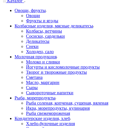
Каталог
Овощи, фрукты
Овощи
Фрукты и ягоды
Колбасные изделия, мясные деликатесы
Колбасы, ветчины
Сосиски, сардельки
Деликатесы
Снеки
Холодец, сало
Молочная продукция
Молоко и сливки
Йогурты и кисломолочные продукты
Творог и творожные продукты
Сметана
Масло, маргарин
Сыры
Сывороточные напитки
Рыба, морепродукты
Рыба соленая, копченая, сушеная, вяленая
Икра, морепродукты, кулинария
Рыба свежемороженая
Кондитерские изделия, хлеб
Хлебо-булочные изделия