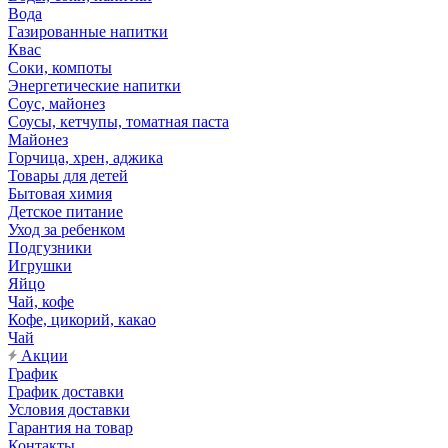
Вода
Газированные напитки
Квас
Соки, компоты
Энергетические напитки
Соус, майонез
Соусы, кетчупы, томатная паста
Майонез
Горчица, хрен, аджика
Товары для детей
Бытовая химия
Детское питание
Уход за ребенком
Подгузники
Игрушки
Яйцо
Чай, кофе
Кофе, цикорий, какао
Чай
Акции
График
График доставки
Условия доставки
Гарантия на товар
Контакты