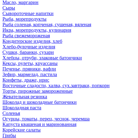
Масло, маргарин
Сыры
Сывороточные напитки
Рыба, морепродукты
Рыба соленая, копченая, сушеная, вяленая
Икра, морепродукты, кулинария
Рыба свежемороженая
Кондитерские изделия, хлеб
Хлебо-булочные изделия
Сушки, баранки, сухари
Хлебцы, отруби, злаковые батончики
Кексы, рулеты, круассаны
Печенье, пряники, вафли
Зефир, мармелад, пастила
Конфеты, драже, ирис
Восточные сладости, халва, сух.завтраки, попкорн
Торты, пирожные замороженные
Жевательная резинка
Шоколад и шоколадные батончики
Шоколадная паста
Соленья
Огурцы, томаты, перец, чеснок, черемша
Капуста квашеная и маринованная
Корейские салаты
Грибы