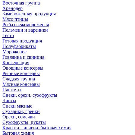
Восточная группа
Хренодер
Замороженная продукция
Мясо птицы
Рыба свежемороженая
Пельмени и вареники
Тесто
Готовая продукция
Полуфабрикаты
Мороженое
Говядина и свинина
Консервация
Овощные консервы
Рыбные консервы
Сладкая группа
Мясные консервы
Паштеты
Снеки, орехи, сухофрукты
Чипсы
Снеки мясные
Сухарики, гренки
Орехи, семечки
Сухофрукты, цукаты
Красота, гигиена, бытовая химия
Бытовая химия