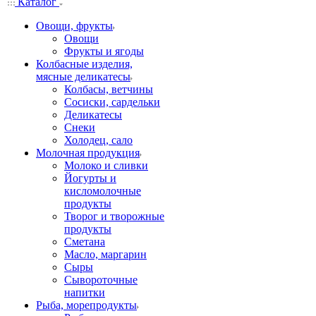
Каталог
Овощи, фрукты
Овощи
Фрукты и ягоды
Колбасные изделия,
мясные деликатесы
Колбасы, ветчины
Сосиски, сардельки
Деликатесы
Снеки
Холодец, сало
Молочная продукция
Молоко и сливки
Йогурты и
кисломолочные
продукты
Творог и творожные
продукты
Сметана
Масло, маргарин
Сыры
Сывороточные
напитки
Рыба, морепродукты