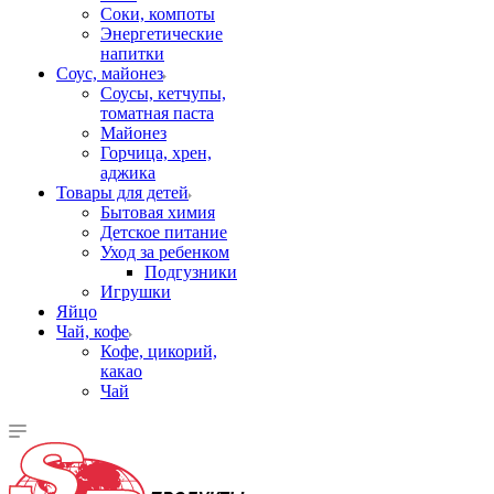
Соки, компоты
Энергетические
напитки
Соус, майонез
Соусы, кетчупы,
томатная паста
Майонез
Горчица, хрен,
аджика
Товары для детей
Бытовая химия
Детское питание
Уход за ребенком
Подгузники
Игрушки
Яйцо
Чай, кофе
Кофе, цикорий,
какао
Чай