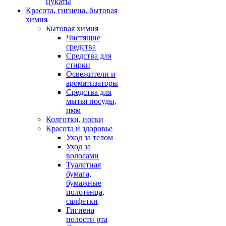
цукаты
Красота, гигиена, бытовая
химия
Бытовая химия
Чистящие
средства
Средства для
стирки
Освежители и
ароматизаторы
Средства для
мытья посуды,
пмм
Колготки, носки
Красота и здоровье
Уход за телом
Уход за
волосами
Туалетная
бумага,
бумажные
полотенца,
салфетки
Гигиена
полости рта