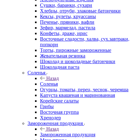
Сушки, баранки, сухари
Хлебцы, отруби, злаковые батончики
Кексы, рулеты, круассаны
Печенье, пряники, вафли
Зефир, мармелад, пастила
Конфеты, драже, ирис
Восточные сладости, халва, сух.завтраки,
попкорн
Торты, пирожные замороженные
Жевательная резинка
Шоколад и шоколадные батончики
Шоколадная паста
Соленья
Назад
Соленья
Огурцы, томаты, перец, чеснок, черемша
Капуста квашеная и маринованная
Корейские салаты
Грибы
Восточная группа
Хренодер
Замороженная продукция
Назад
Замороженная продукция