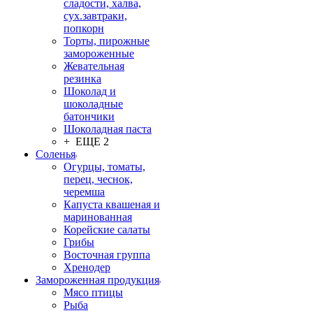
сладости, халва,
сух.завтраки,
попкорн
Торты, пирожные
замороженные
Жевательная
резинка
Шоколад и
шоколадные
батончики
Шоколадная паста
+ ЕЩЕ 2
Соленья
Огурцы, томаты,
перец, чеснок,
черемша
Капуста квашеная и
маринованная
Корейские салаты
Грибы
Восточная группа
Хренодер
Замороженная продукция
Мясо птицы
Рыба