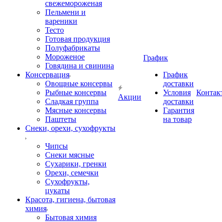
свежемороженая
Пельмени и
вареники
Тесто
Готовая продукция
Полуфабрикаты
Мороженое
График
Говядина и свинина
Консервация
График
Овощные консервы
доставки
Рыбные консервы
Условия
Контак
Акции
Сладкая группа
доставки
Мясные консервы
Гарантия
Паштеты
на товар
Снеки, орехи, сухофрукты
Чипсы
Снеки мясные
Сухарики, гренки
Орехи, семечки
Сухофрукты,
цукаты
Красота, гигиена, бытовая
химия
Бытовая химия