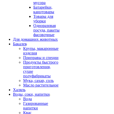
мусора
Батарейки,
канцтовары
Товары для
уборки
Одноразовая
посуда, пакеты
фасовочные
Для домашних животных
Бакалея
Крупы, макаронные
изделия
Приправы и специи
Продукты быстрого
приготовления,
сухие
полуфабрикаты
Мука, сахар, соль
Масло растительное
Халяль
Воды, соки, напитки
Вода
Газированные
напитки
Квас