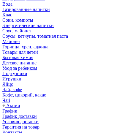
Вода
Газированные напитки
Квас
Соки, компоты
Энергетические напитки
Соус, майонез
Соусы, кетчупы, томатная паста
Майонез
Горчица, хрен, аджика
Товары для детей
Бытовая химия
Детское питание
Уход за ребенком
Подгузники
Игрушки
Яйцо
Чай, кофе
Кофе, цикорий, какао
Чай
Акции
График
График доставки
Условия доставки
Гарантия на товар
Контакты