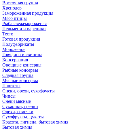
Восточная группа
Хренодер
Замороженная продукция
Мясо птицы
Рыба свежемороженая
Пельмени и вареники
Тесто
Готовая продукция
Полуфабрикаты
Мороженое
Говядина и свинина
Консервация
Овощные консервы
Рыбные консервы
Сладкая группа
Мясные консервы
Паштеты
Снеки, орехи, сухофрукты
Чипсы
Снеки мясные
Сухарики, гренки
Орехи, семечки
Сухофрукты, цукаты
Красота, гигиена, бытовая химия
Бытовая химия