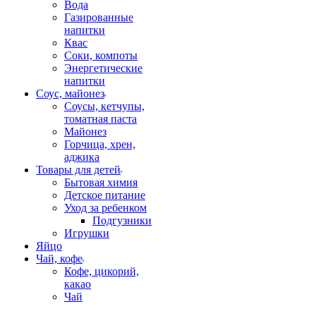
Вода
Газированные
напитки
Квас
Соки, компоты
Энергетические
напитки
Соус, майонез
Соусы, кетчупы,
томатная паста
Майонез
Горчица, хрен,
аджика
Товары для детей
Бытовая химия
Детское питание
Уход за ребенком
Подгузники
Игрушки
Яйцо
Чай, кофе
Кофе, цикорий,
какао
Чай