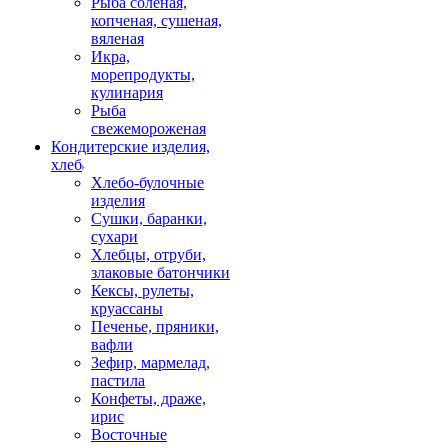
Рыба соленая,
копченая, сушеная,
вяленая
Икра,
морепродукты,
кулинария
Рыба
свежемороженая
Кондитерские изделия,
хлеб
Хлебо-булочные
изделия
Сушки, баранки,
сухари
Хлебцы, отруби,
злаковые батончики
Кексы, рулеты,
круассаны
Печенье, пряники,
вафли
Зефир, мармелад,
пастила
Конфеты, драже,
ирис
Восточные