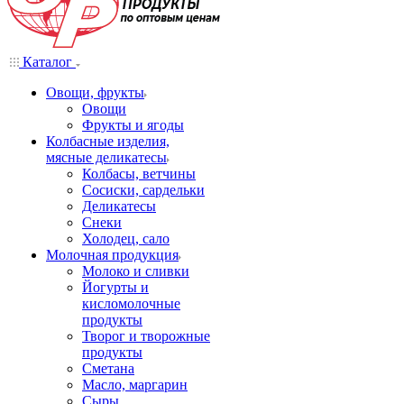
Каталог
Овощи, фрукты
Овощи
Фрукты и ягоды
Колбасные изделия,
мясные деликатесы
Колбасы, ветчины
Сосиски, сардельки
Деликатесы
Снеки
Холодец, сало
Молочная продукция
Молоко и сливки
Йогурты и
кисломолочные
продукты
Творог и творожные
продукты
Сметана
Масло, маргарин
Сыры