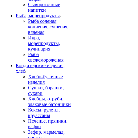
Сывороточные
напитки
Рыба, морепродукты
Рыба соленая,
копченая, сушеная,
вяленая
Икра,
морепродукты,
кулинария
Рыба
свежемороженая
Кондитерские изделия,
хлеб
Хлебо-булочные
изделия
Сушки, баранки,
сухари
Хлебцы, отруби,
злаковые батончики
Кексы, рулеты,
круассаны
Печенье, пряники,
вафли
Зефир, мармелад,
пастила