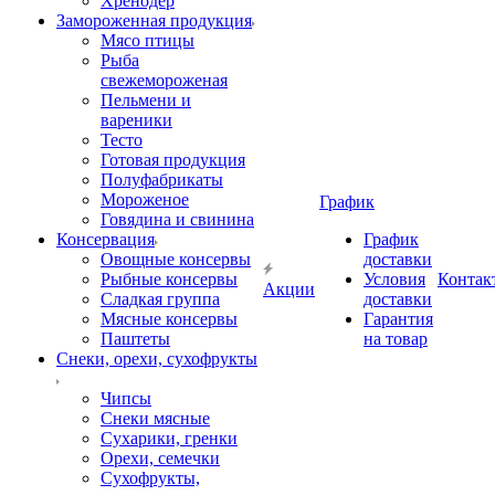
Хренодер
Замороженная продукция
Мясо птицы
Рыба
свежемороженая
Пельмени и
вареники
Тесто
Готовая продукция
Полуфабрикаты
Мороженое
График
Говядина и свинина
Консервация
График
Овощные консервы
доставки
Рыбные консервы
Условия
Контак
Акции
Сладкая группа
доставки
Мясные консервы
Гарантия
Паштеты
на товар
Снеки, орехи, сухофрукты
Чипсы
Снеки мясные
Сухарики, гренки
Орехи, семечки
Сухофрукты,