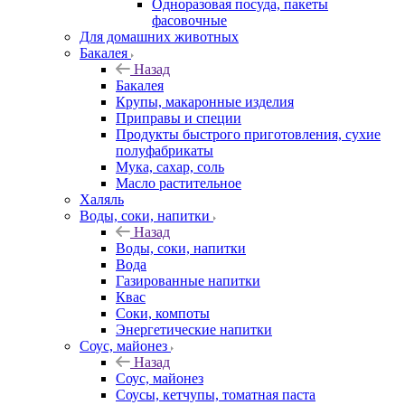
Одноразовая посуда, пакеты
фасовочные
Для домашних животных
Бакалея
Назад
Бакалея
Крупы, макаронные изделия
Приправы и специи
Продукты быстрого приготовления, сухие
полуфабрикаты
Мука, сахар, соль
Масло растительное
Халяль
Воды, соки, напитки
Назад
Воды, соки, напитки
Вода
Газированные напитки
Квас
Соки, компоты
Энергетические напитки
Соус, майонез
Назад
Соус, майонез
Соусы, кетчупы, томатная паста