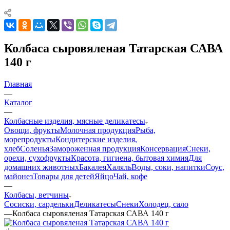
Колбаса сыровяленая Татарская САВА
140 г
Главная
—
Каталог
—
Колбасные изделия, мясные деликатесы
Овощи, фрукты
Молочная продукция
Рыба,
морепродукты
Кондитерские изделия,
хлеб
Соленья
Замороженная продукция
Консервация
Снеки,
орехи, сухофрукты
Красота, гигиена, бытовая химия
Для
домашних животных
Бакалея
Халяль
Воды, соки, напитки
Соус,
майонез
Товары для детей
Яйцо
Чай, кофе
—
Колбасы, ветчины
Сосиски, сардельки
Деликатесы
Снеки
Холодец, сало
—
Колбаса сыровяленая Татарская САВА 140 г