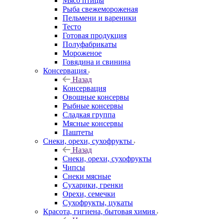
Мясо птицы
Рыба свежемороженая
Пельмени и вареники
Тесто
Готовая продукция
Полуфабрикаты
Мороженое
Говядина и свинина
Консервация
Назад
Консервация
Овощные консервы
Рыбные консервы
Сладкая группа
Мясные консервы
Паштеты
Снеки, орехи, сухофрукты
Назад
Снеки, орехи, сухофрукты
Чипсы
Снеки мясные
Сухарики, гренки
Орехи, семечки
Сухофрукты, цукаты
Красота, гигиена, бытовая химия