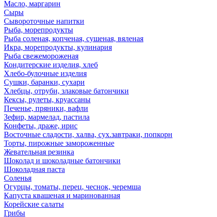
Масло, маргарин
Сыры
Сывороточные напитки
Рыба, морепродукты
Рыба соленая, копченая, сушеная, вяленая
Икра, морепродукты, кулинария
Рыба свежемороженая
Кондитерские изделия, хлеб
Хлебо-булочные изделия
Сушки, баранки, сухари
Хлебцы, отруби, злаковые батончики
Кексы, рулеты, круассаны
Печенье, пряники, вафли
Зефир, мармелад, пастила
Конфеты, драже, ирис
Восточные сладости, халва, сух.завтраки, попкорн
Торты, пирожные замороженные
Жевательная резинка
Шоколад и шоколадные батончики
Шоколадная паста
Соленья
Огурцы, томаты, перец, чеснок, черемша
Капуста квашеная и маринованная
Корейские салаты
Грибы