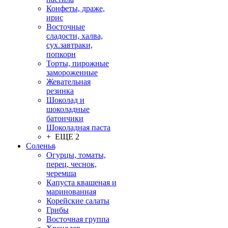
Конфеты, драже,
ирис
Восточные
сладости, халва,
сух.завтраки,
попкорн
Торты, пирожные
замороженные
Жевательная
резинка
Шоколад и
шоколадные
батончики
Шоколадная паста
+ ЕЩЕ 2
Соленья
Огурцы, томаты,
перец, чеснок,
черемша
Капуста квашеная и
маринованная
Корейские салаты
Грибы
Восточная группа