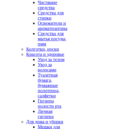
Чистящие
средства
Средства для
стирки
Освежители и
ароматизаторы
Средства для
мытья посуды,
пмм
Колготки, носки
Красота и здоровье
Уход за телом
Уход за
волосами
Туалетная
бумага,
бумажные
полотенца,
салфетки
Гигиена
полости рта
Личная
гигиена
Для дома и уборки
Мешки для