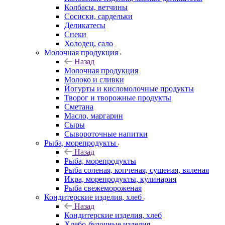
Колбасы, ветчины
Сосиски, сардельки
Деликатесы
Снеки
Холодец, сало
Молочная продукция
Назад
Молочная продукция
Молоко и сливки
Йогурты и кисломолочные продукты
Творог и творожные продукты
Сметана
Масло, маргарин
Сыры
Сывороточные напитки
Рыба, морепродукты
Назад
Рыба, морепродукты
Рыба соленая, копченая, сушеная, вяленая
Икра, морепродукты, кулинария
Рыба свежемороженая
Кондитерские изделия, хлеб
Назад
Кондитерские изделия, хлеб
Хлебо-булочные изделия