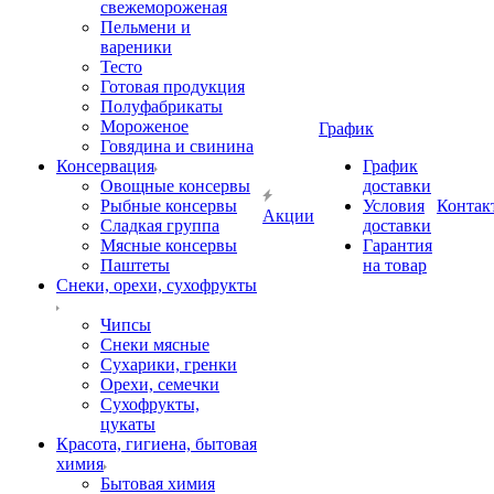
свежемороженая
Пельмени и
вареники
Тесто
Готовая продукция
Полуфабрикаты
Мороженое
График
Говядина и свинина
Консервация
График
Овощные консервы
доставки
Рыбные консервы
Условия
Контак
Акции
Сладкая группа
доставки
Мясные консервы
Гарантия
Паштеты
на товар
Снеки, орехи, сухофрукты
Чипсы
Снеки мясные
Сухарики, гренки
Орехи, семечки
Сухофрукты,
цукаты
Красота, гигиена, бытовая
химия
Бытовая химия