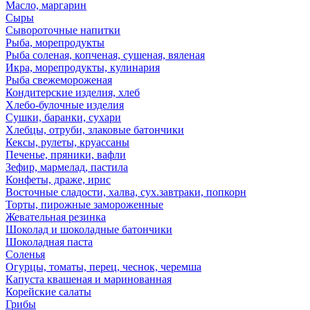
Масло, маргарин
Сыры
Сывороточные напитки
Рыба, морепродукты
Рыба соленая, копченая, сушеная, вяленая
Икра, морепродукты, кулинария
Рыба свежемороженая
Кондитерские изделия, хлеб
Хлебо-булочные изделия
Сушки, баранки, сухари
Хлебцы, отруби, злаковые батончики
Кексы, рулеты, круассаны
Печенье, пряники, вафли
Зефир, мармелад, пастила
Конфеты, драже, ирис
Восточные сладости, халва, сух.завтраки, попкорн
Торты, пирожные замороженные
Жевательная резинка
Шоколад и шоколадные батончики
Шоколадная паста
Соленья
Огурцы, томаты, перец, чеснок, черемша
Капуста квашеная и маринованная
Корейские салаты
Грибы