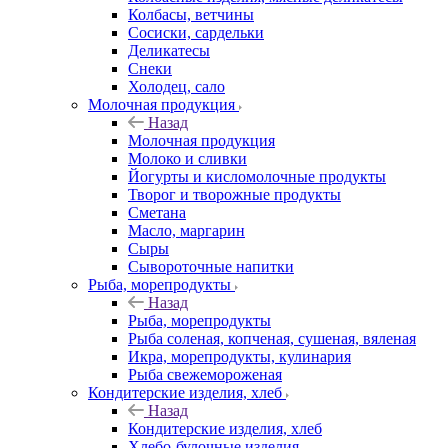
Колбасы, ветчины
Сосиски, сардельки
Деликатесы
Снеки
Холодец, сало
Молочная продукция
Назад
Молочная продукция
Молоко и сливки
Йогурты и кисломолочные продукты
Творог и творожные продукты
Сметана
Масло, маргарин
Сыры
Сывороточные напитки
Рыба, морепродукты
Назад
Рыба, морепродукты
Рыба соленая, копченая, сушеная, вяленая
Икра, морепродукты, кулинария
Рыба свежемороженая
Кондитерские изделия, хлеб
Назад
Кондитерские изделия, хлеб
Хлебо-булочные изделия