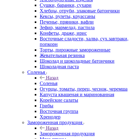
Сушки, баранки, сухари
Хлебцы, отруби, злаковые батончики
Кексы, рулеты, круассаны
Печенье, пряники, вафли
Зефир, мармелад, пастила
Конфеты, драже, ирис
Восточные сладости, халва, сух.завтраки,
попкорн
Торты, пирожные замороженные
Жевательная резинка
Шоколад и шоколадные батончики
Шоколадная паста
Соленья
Назад
Соленья
Огурцы, томаты, перец, чеснок, черемша
Капуста квашеная и маринованная
Корейские салаты
Грибы
Восточная группа
Хренодер
Замороженная продукция
Назад
Замороженная продукция