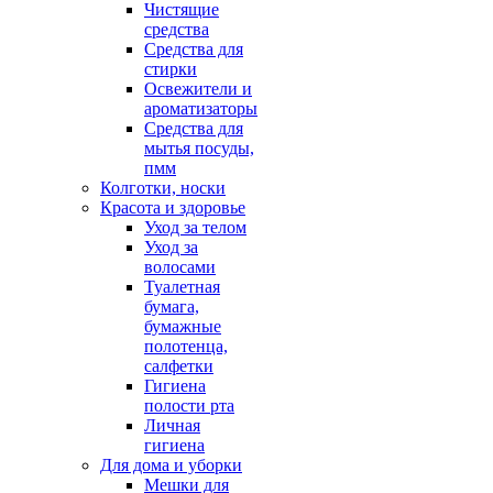
Чистящие
средства
Средства для
стирки
Освежители и
ароматизаторы
Средства для
мытья посуды,
пмм
Колготки, носки
Красота и здоровье
Уход за телом
Уход за
волосами
Туалетная
бумага,
бумажные
полотенца,
салфетки
Гигиена
полости рта
Личная
гигиена
Для дома и уборки
Мешки для