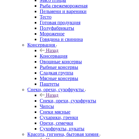
Мясо птицы
Рыба свежемороженая
Пельмени и вареники
Тесто
Готовая продукция
Полуфабрикаты
Мороженое
Говядина и свинина
Консервация
Назад
Консервация
Овощные консервы
Рыбные консервы
Сладкая группа
Мясные консервы
Паштеты
Снеки, орехи, сухофрукты
Назад
Снеки, орехи, сухофрукты
Чипсы
Снеки мясные
Сухарики, гренки
Орехи, семечки
Сухофрукты, цукаты
Красота, гигиена, бытовая химия