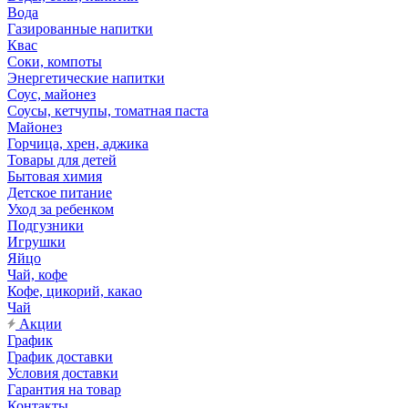
Вода
Газированные напитки
Квас
Соки, компоты
Энергетические напитки
Соус, майонез
Соусы, кетчупы, томатная паста
Майонез
Горчица, хрен, аджика
Товары для детей
Бытовая химия
Детское питание
Уход за ребенком
Подгузники
Игрушки
Яйцо
Чай, кофе
Кофе, цикорий, какао
Чай
Акции
График
График доставки
Условия доставки
Гарантия на товар
Контакты