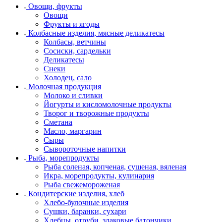
Овощи, фрукты
Овощи
Фрукты и ягоды
Колбасные изделия, мясные деликатесы
Колбасы, ветчины
Сосиски, сардельки
Деликатесы
Снеки
Холодец, сало
Молочная продукция
Молоко и сливки
Йогурты и кисломолочные продукты
Творог и творожные продукты
Сметана
Масло, маргарин
Сыры
Сывороточные напитки
Рыба, морепродукты
Рыба соленая, копченая, сушеная, вяленая
Икра, морепродукты, кулинария
Рыба свежемороженая
Кондитерские изделия, хлеб
Хлебо-булочные изделия
Сушки, баранки, сухари
Хлебцы, отруби, злаковые батончики