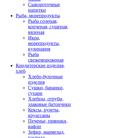
Сывороточные
напитки
Рыба, морепродукты
Рыба соленая,
копченая, сушеная,
вяленая
Икра,
морепродукты,
кулинария
Рыба
свежемороженая
Кондитерские изделия,
хлеб
Хлебо-булочные
изделия
Сушки, баранки,
сухари
Хлебцы, отруби,
злаковые батончики
Кексы, рулеты,
круассаны
Печенье, пряники,
вафли
Зефир, мармелад,
пастила