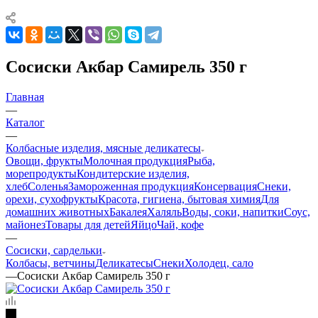
Сосиски Акбар Самирель 350 г
Главная
—
Каталог
—
Колбасные изделия, мясные деликатесы
Овощи, фрукты
Молочная продукция
Рыба,
морепродукты
Кондитерские изделия,
хлеб
Соленья
Замороженная продукция
Консервация
Снеки,
орехи, сухофрукты
Красота, гигиена, бытовая химия
Для
домашних животных
Бакалея
Халяль
Воды, соки, напитки
Соус,
майонез
Товары для детей
Яйцо
Чай, кофе
—
Сосиски, сардельки
Колбасы, ветчины
Деликатесы
Снеки
Холодец, сало
—
Сосиски Акбар Самирель 350 г