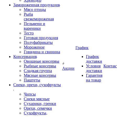
Хренодер
Замороженная продукция
Мясо птицы
Рыба
свежемороженая
Пельмени и
вареники
Тесто
Готовая продукция
Полуфабрикаты
Мороженое
График
Говядина и свинина
Консервация
График
Овощные консервы
доставки
Рыбные консервы
Условия
Контак
Акции
Сладкая группа
доставки
Мясные консервы
Гарантия
Паштеты
на товар
Снеки, орехи, сухофрукты
Чипсы
Снеки мясные
Сухарики, гренки
Орехи, семечки
Сухофрукты,