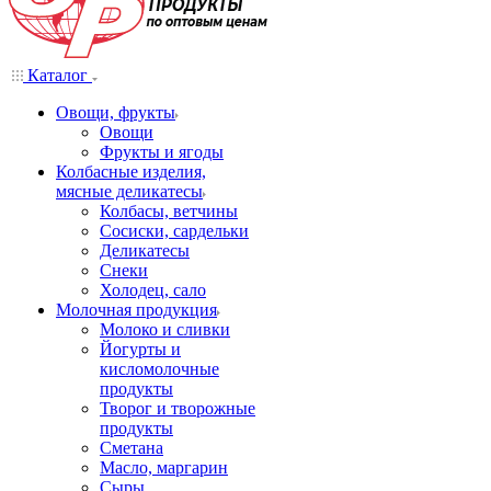
Каталог
Овощи, фрукты
Овощи
Фрукты и ягоды
Колбасные изделия,
мясные деликатесы
Колбасы, ветчины
Сосиски, сардельки
Деликатесы
Снеки
Холодец, сало
Молочная продукция
Молоко и сливки
Йогурты и
кисломолочные
продукты
Творог и творожные
продукты
Сметана
Масло, маргарин
Сыры