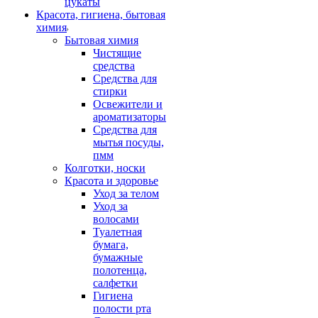
цукаты
Красота, гигиена, бытовая
химия
Бытовая химия
Чистящие
средства
Средства для
стирки
Освежители и
ароматизаторы
Средства для
мытья посуды,
пмм
Колготки, носки
Красота и здоровье
Уход за телом
Уход за
волосами
Туалетная
бумага,
бумажные
полотенца,
салфетки
Гигиена
полости рта