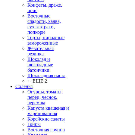
Конфеты, драже,
ирис
Восточные
сладости, халва,
сух.завтраки,
попкорн
Торты, пирожные
замороженные
Жевательная
резинка
Шоколад и
шоколадные
батончики
Шоколадная паста
+ ЕЩЕ 2
Соленья
Огурцы, томаты,
перец, чеснок,
черемша
Капуста квашеная и
маринованная
Корейские салаты
Грибы
Восточная группа