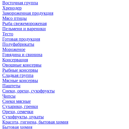
Восточная группа
Хренодер
Замороженная продукция
Мясо птицы
Рыба свежемороженая
Пельмени и вареники
Тесто
Готовая продукция
Полуфабрикаты
Мороженое
Говядина и свинина
Консервация
Овощные консервы
Рыбные консервы
Сладкая группа
Мясные консервы
Паштеты
Снеки, орехи, сухофрукты
Чипсы
Снеки мясные
Сухарики, гренки
Орехи, семечки
Сухофрукты, цукаты
Красота, гигиена, бытовая химия
Бытовая химия