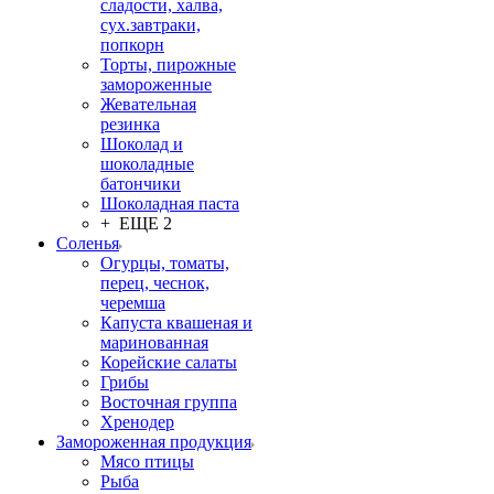
сладости, халва,
сух.завтраки,
попкорн
Торты, пирожные
замороженные
Жевательная
резинка
Шоколад и
шоколадные
батончики
Шоколадная паста
+ ЕЩЕ 2
Соленья
Огурцы, томаты,
перец, чеснок,
черемша
Капуста квашеная и
маринованная
Корейские салаты
Грибы
Восточная группа
Хренодер
Замороженная продукция
Мясо птицы
Рыба