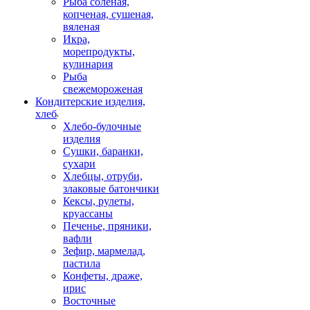
Рыба соленая,
копченая, сушеная,
вяленая
Икра,
морепродукты,
кулинария
Рыба
свежемороженая
Кондитерские изделия,
хлеб
Хлебо-булочные
изделия
Сушки, баранки,
сухари
Хлебцы, отруби,
злаковые батончики
Кексы, рулеты,
круассаны
Печенье, пряники,
вафли
Зефир, мармелад,
пастила
Конфеты, драже,
ирис
Восточные