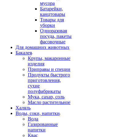
мусора
Батарейки,
канцтовары
Товары для
уборки
Одноразовая
посуда, пакеты
фасовочные
Для домашних животных
Бакалея
Крупы, макаронные
изделия
Приправы и специи
Продукты быстрого
приготовления,
сухие
полуфабрикаты
Мука, сахар, соль
Масло растительное
Халяль
Воды, соки, напитки
Вода
Газированные
напитки
Квас