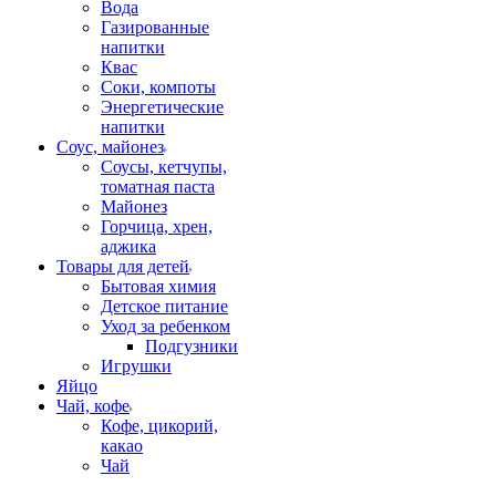
Вода
Газированные
напитки
Квас
Соки, компоты
Энергетические
напитки
Соус, майонез
Соусы, кетчупы,
томатная паста
Майонез
Горчица, хрен,
аджика
Товары для детей
Бытовая химия
Детское питание
Уход за ребенком
Подгузники
Игрушки
Яйцо
Чай, кофе
Кофе, цикорий,
какао
Чай