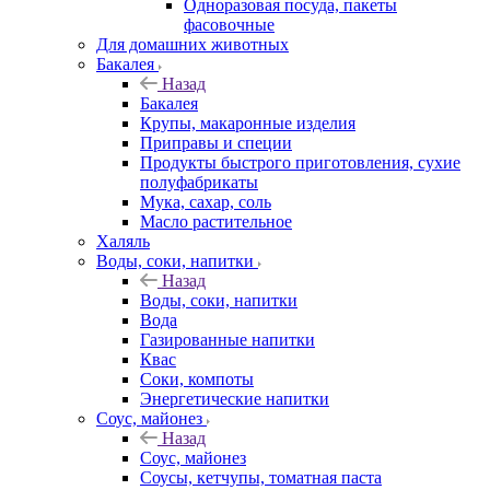
Одноразовая посуда, пакеты
фасовочные
Для домашних животных
Бакалея
Назад
Бакалея
Крупы, макаронные изделия
Приправы и специи
Продукты быстрого приготовления, сухие
полуфабрикаты
Мука, сахар, соль
Масло растительное
Халяль
Воды, соки, напитки
Назад
Воды, соки, напитки
Вода
Газированные напитки
Квас
Соки, компоты
Энергетические напитки
Соус, майонез
Назад
Соус, майонез
Соусы, кетчупы, томатная паста