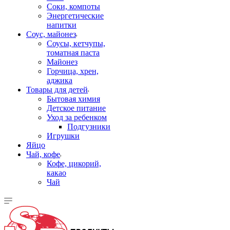
Соки, компоты
Энергетические
напитки
Соус, майонез
Соусы, кетчупы,
томатная паста
Майонез
Горчица, хрен,
аджика
Товары для детей
Бытовая химия
Детское питание
Уход за ребенком
Подгузники
Игрушки
Яйцо
Чай, кофе
Кофе, цикорий,
какао
Чай