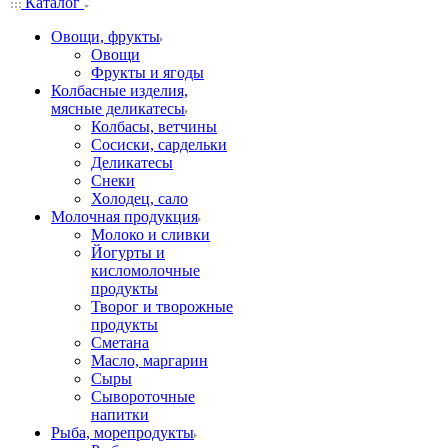
Каталог
Овощи, фрукты
Овощи
Фрукты и ягоды
Колбасные изделия,
мясные деликатесы
Колбасы, ветчины
Сосиски, сардельки
Деликатесы
Снеки
Холодец, сало
Молочная продукция
Молоко и сливки
Йогурты и
кисломолочные
продукты
Творог и творожные
продукты
Сметана
Масло, маргарин
Сыры
Сывороточные
напитки
Рыба, морепродукты