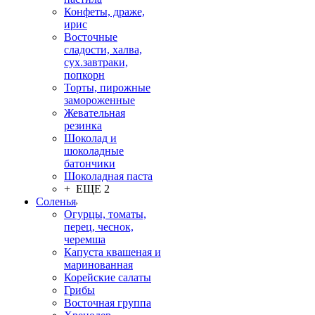
Конфеты, драже,
ирис
Восточные
сладости, халва,
сух.завтраки,
попкорн
Торты, пирожные
замороженные
Жевательная
резинка
Шоколад и
шоколадные
батончики
Шоколадная паста
+ ЕЩЕ 2
Соленья
Огурцы, томаты,
перец, чеснок,
черемша
Капуста квашеная и
маринованная
Корейские салаты
Грибы
Восточная группа