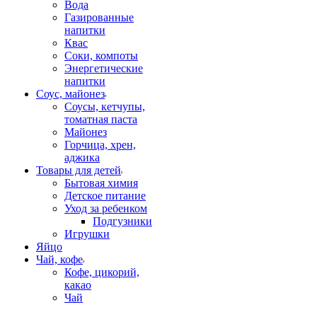
Вода
Газированные
напитки
Квас
Соки, компоты
Энергетические
напитки
Соус, майонез
Соусы, кетчупы,
томатная паста
Майонез
Горчица, хрен,
аджика
Товары для детей
Бытовая химия
Детское питание
Уход за ребенком
Подгузники
Игрушки
Яйцо
Чай, кофе
Кофе, цикорий,
какао
Чай