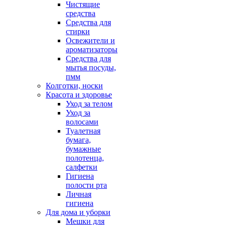
Чистящие
средства
Средства для
стирки
Освежители и
ароматизаторы
Средства для
мытья посуды,
пмм
Колготки, носки
Красота и здоровье
Уход за телом
Уход за
волосами
Туалетная
бумага,
бумажные
полотенца,
салфетки
Гигиена
полости рта
Личная
гигиена
Для дома и уборки
Мешки для