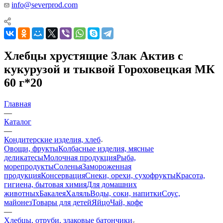
info@severprod.com
Хлебцы хрустящие Злак Актив с
кукурузой и тыквой Гороховецкая МК
60 г*20
Главная
—
Каталог
—
Кондитерские изделия, хлеб
Овощи, фрукты
Колбасные изделия, мясные
деликатесы
Молочная продукция
Рыба,
морепродукты
Соленья
Замороженная
продукция
Консервация
Снеки, орехи, сухофрукты
Красота,
гигиена, бытовая химия
Для домашних
животных
Бакалея
Халяль
Воды, соки, напитки
Соус,
майонез
Товары для детей
Яйцо
Чай, кофе
—
Хлебцы, отруби, злаковые батончики