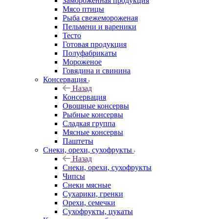
Замороженная продукция
Мясо птицы
Рыба свежемороженая
Пельмени и вареники
Тесто
Готовая продукция
Полуфабрикаты
Мороженое
Говядина и свинина
Консервация
Назад
Консервация
Овощные консервы
Рыбные консервы
Сладкая группа
Мясные консервы
Паштеты
Снеки, орехи, сухофрукты
Назад
Снеки, орехи, сухофрукты
Чипсы
Снеки мясные
Сухарики, гренки
Орехи, семечки
Сухофрукты, цукаты