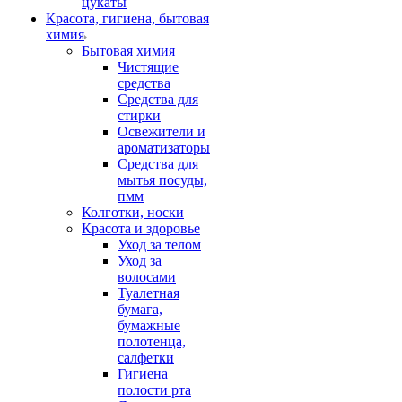
цукаты
Красота, гигиена, бытовая
химия
Бытовая химия
Чистящие
средства
Средства для
стирки
Освежители и
ароматизаторы
Средства для
мытья посуды,
пмм
Колготки, носки
Красота и здоровье
Уход за телом
Уход за
волосами
Туалетная
бумага,
бумажные
полотенца,
салфетки
Гигиена
полости рта