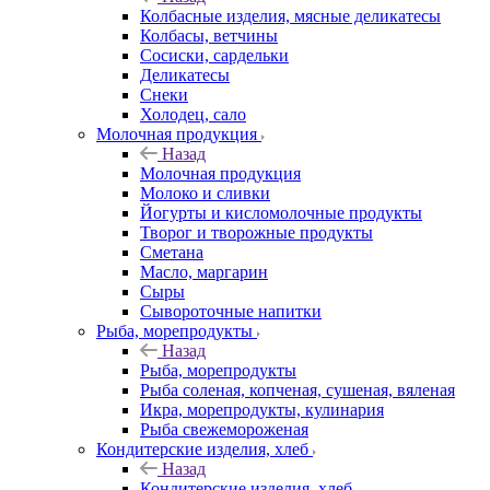
Колбасные изделия, мясные деликатесы
Колбасы, ветчины
Сосиски, сардельки
Деликатесы
Снеки
Холодец, сало
Молочная продукция
Назад
Молочная продукция
Молоко и сливки
Йогурты и кисломолочные продукты
Творог и творожные продукты
Сметана
Масло, маргарин
Сыры
Сывороточные напитки
Рыба, морепродукты
Назад
Рыба, морепродукты
Рыба соленая, копченая, сушеная, вяленая
Икра, морепродукты, кулинария
Рыба свежемороженая
Кондитерские изделия, хлеб
Назад
Кондитерские изделия, хлеб