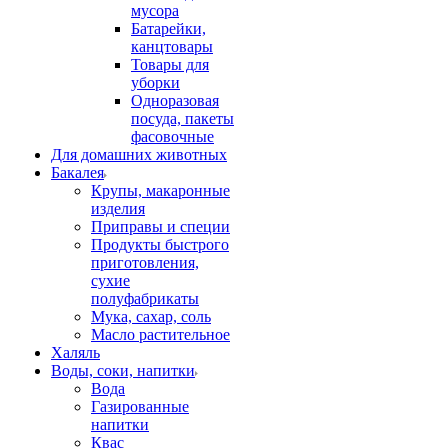
мусора
Батарейки,
канцтовары
Товары для
уборки
Одноразовая
посуда, пакеты
фасовочные
Для домашних животных
Бакалея
Крупы, макаронные
изделия
Приправы и специи
Продукты быстрого
приготовления,
сухие
полуфабрикаты
Мука, сахар, соль
Масло растительное
Халяль
Воды, соки, напитки
Вода
Газированные
напитки
Квас