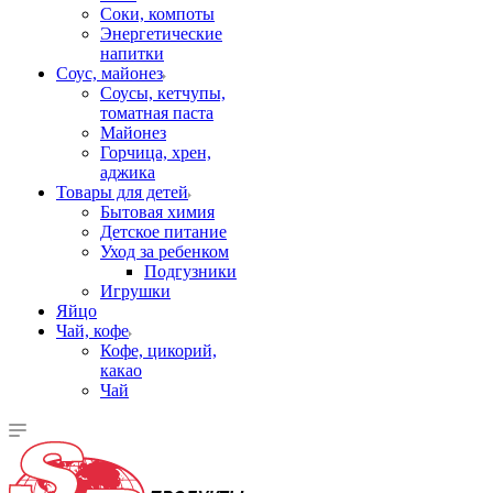
Соки, компоты
Энергетические
напитки
Соус, майонез
Соусы, кетчупы,
томатная паста
Майонез
Горчица, хрен,
аджика
Товары для детей
Бытовая химия
Детское питание
Уход за ребенком
Подгузники
Игрушки
Яйцо
Чай, кофе
Кофе, цикорий,
какао
Чай