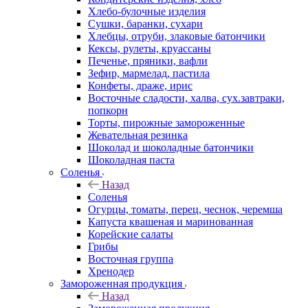
Хлебо-булочные изделия
Сушки, баранки, сухари
Хлебцы, отруби, злаковые батончики
Кексы, рулеты, круассаны
Печенье, пряники, вафли
Зефир, мармелад, пастила
Конфеты, драже, ирис
Восточные сладости, халва, сух.завтраки,
попкорн
Торты, пирожные замороженные
Жевательная резинка
Шоколад и шоколадные батончики
Шоколадная паста
Соленья
Назад
Соленья
Огурцы, томаты, перец, чеснок, черемша
Капуста квашеная и маринованная
Корейские салаты
Грибы
Восточная группа
Хренодер
Замороженная продукция
Назад