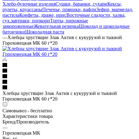
Хлебо-булочные изделия
Сушки, баранки, сухари
Кексы,
рулеты, круассаны
Печенье, пряники, вафли
Зефир, мармелад,
пастила
Конфеты, драже, ирис
Восточные сладости, халва,
сух.завтраки, попкорн
Торты, пирожные
замороженные
Жевательная резинка
Шоколад и шоколадные
батончики
Шоколадная паста
—
Хлебцы хрустящие Злак Актив с кукурузой и тыквой
Гороховецкая МК 60 г*20
Хлебцы хрустящие Злак Актив с кукурузой и тыквой
Гороховецкая МК 60 г*20
Самовывоз - бесплатно
Характеристики товара
Бренд/Производитель
—
Гороховецкая МК
Вес, кг