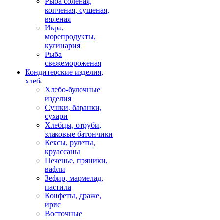
Рыба соленая,
копченая, сушеная,
вяленая
Икра,
морепродукты,
кулинария
Рыба
свежемороженая
Кондитерские изделия,
хлеб
Хлебо-булочные
изделия
Сушки, баранки,
сухари
Хлебцы, отруби,
злаковые батончики
Кексы, рулеты,
круассаны
Печенье, пряники,
вафли
Зефир, мармелад,
пастила
Конфеты, драже,
ирис
Восточные