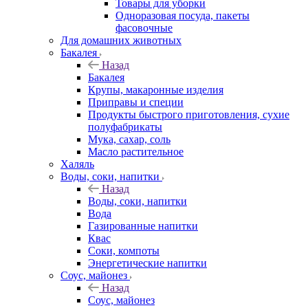
Товары для уборки
Одноразовая посуда, пакеты
фасовочные
Для домашних животных
Бакалея
Назад
Бакалея
Крупы, макаронные изделия
Приправы и специи
Продукты быстрого приготовления, сухие
полуфабрикаты
Мука, сахар, соль
Масло растительное
Халяль
Воды, соки, напитки
Назад
Воды, соки, напитки
Вода
Газированные напитки
Квас
Соки, компоты
Энергетические напитки
Соус, майонез
Назад
Соус, майонез