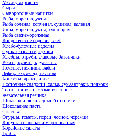
Масло, маргарин
Сыры
Сывороточные напитки
Рыба, морепродукты
Рыба соленая, копченая, сушеная, вяленая
Икра, морепродукты, кулинария
Рыба свежемороженая
Кондитерские изделия, хлеб
Хлебо-булочные изделия
Сушки, баранки, сухари
Хлебцы, отруби, злаковые батончики
Кексы, рулеты, круассаны
Печенье, пряники, вафли
Зефир, мармелад, пастила
Конфеты, драже, ирис
Восточные сладости, халва, сух.завтраки, попкорн
Торты, пирожные замороженные
Жевательная резинка
Шоколад и шоколадные батончики
Шоколадная паста
Соленья
Огурцы, томаты, перец, чеснок, черемша
Капуста квашеная и маринованная
Корейские салаты
Грибы