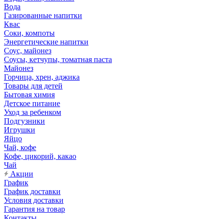
Вода
Газированные напитки
Квас
Соки, компоты
Энергетические напитки
Соус, майонез
Соусы, кетчупы, томатная паста
Майонез
Горчица, хрен, аджика
Товары для детей
Бытовая химия
Детское питание
Уход за ребенком
Подгузники
Игрушки
Яйцо
Чай, кофе
Кофе, цикорий, какао
Чай
Акции
График
График доставки
Условия доставки
Гарантия на товар
Контакты