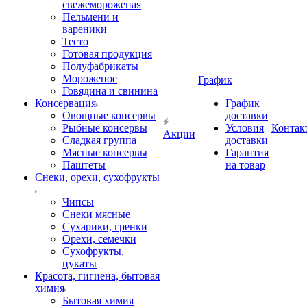
свежемороженая
Пельмени и
вареники
Тесто
Готовая продукция
Полуфабрикаты
Мороженое
График
Говядина и свинина
Консервация
График
Овощные консервы
доставки
Рыбные консервы
Условия
Контак
Акции
Сладкая группа
доставки
Мясные консервы
Гарантия
Паштеты
на товар
Снеки, орехи, сухофрукты
Чипсы
Снеки мясные
Сухарики, гренки
Орехи, семечки
Сухофрукты,
цукаты
Красота, гигиена, бытовая
химия
Бытовая химия