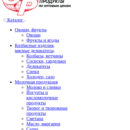
Каталог
Овощи, фрукты
Овощи
Фрукты и ягоды
Колбасные изделия,
мясные деликатесы
Колбасы, ветчины
Сосиски, сардельки
Деликатесы
Снеки
Холодец, сало
Молочная продукция
Молоко и сливки
Йогурты и
кисломолочные
продукты
Творог и творожные
продукты
Сметана
Масло, маргарин
Сыры