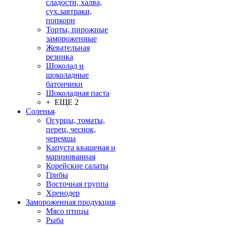
сладости, халва,
сух.завтраки,
попкорн
Торты, пирожные
замороженные
Жевательная
резинка
Шоколад и
шоколадные
батончики
Шоколадная паста
+ ЕЩЕ 2
Соленья
Огурцы, томаты,
перец, чеснок,
черемша
Капуста квашеная и
маринованная
Корейские салаты
Грибы
Восточная группа
Хренодер
Замороженная продукция
Мясо птицы
Рыба