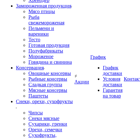
Хренодер
Замороженная продукция
Мясо птицы
Рыба
свежемороженая
Пельмени и
вареники
Тесто
Готовая продукция
Полуфабрикаты
Мороженое
График
Говядина и свинина
Консервация
График
Овощные консервы
доставки
Рыбные консервы
Условия
Контак
Акции
Сладкая группа
доставки
Мясные консервы
Гарантия
Паштеты
на товар
Снеки, орехи, сухофрукты
Чипсы
Снеки мясные
Сухарики, гренки
Орехи, семечки
Сухофрукты,