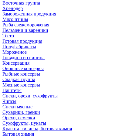
Восточная группа
Хренодер
Замороженная продукция
Мясо птицы
Рыба свежемороженая
Пельмени и вареники
Тесто
Готовая продукция
Полуфабрикаты
Мороженое
Говядина и свинина
Консервация
Овощные консервы
Рыбные консервы
Сладкая группа
Мясные консервы
Паштеты
Снеки, орехи, сухофрукты
Чипсы
Снеки мясные
Сухарики, гренки
Орехи, семечки
Сухофрукты, цукаты
Красота, гигиена, бытовая химия
Бытовая химия