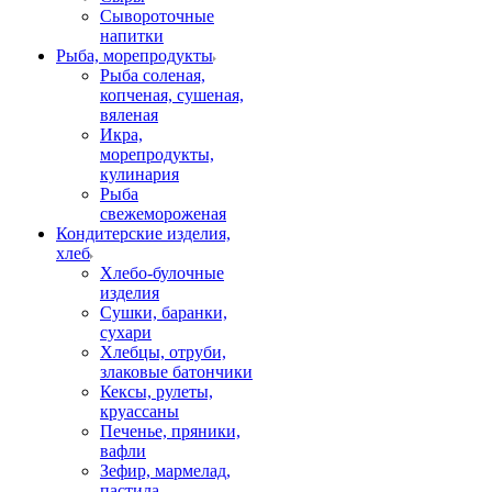
Сывороточные
напитки
Рыба, морепродукты
Рыба соленая,
копченая, сушеная,
вяленая
Икра,
морепродукты,
кулинария
Рыба
свежемороженая
Кондитерские изделия,
хлеб
Хлебо-булочные
изделия
Сушки, баранки,
сухари
Хлебцы, отруби,
злаковые батончики
Кексы, рулеты,
круассаны
Печенье, пряники,
вафли
Зефир, мармелад,
пастила