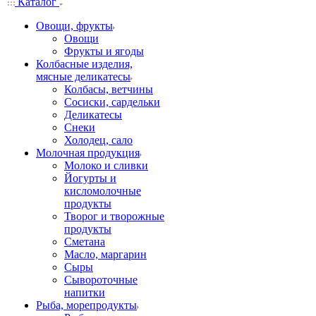
Каталог
Овощи, фрукты
Овощи
Фрукты и ягоды
Колбасные изделия,
мясные деликатесы
Колбасы, ветчины
Сосиски, сардельки
Деликатесы
Снеки
Холодец, сало
Молочная продукция
Молоко и сливки
Йогурты и
кисломолочные
продукты
Творог и творожные
продукты
Сметана
Масло, маргарин
Сыры
Сывороточные
напитки
Рыба, морепродукты