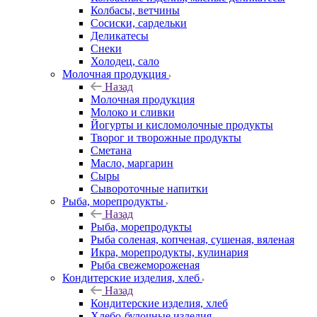
Колбасы, ветчины
Сосиски, сардельки
Деликатесы
Снеки
Холодец, сало
Молочная продукция
Назад
Молочная продукция
Молоко и сливки
Йогурты и кисломолочные продукты
Творог и творожные продукты
Сметана
Масло, маргарин
Сыры
Сывороточные напитки
Рыба, морепродукты
Назад
Рыба, морепродукты
Рыба соленая, копченая, сушеная, вяленая
Икра, морепродукты, кулинария
Рыба свежемороженая
Кондитерские изделия, хлеб
Назад
Кондитерские изделия, хлеб
Хлебо-булочные изделия