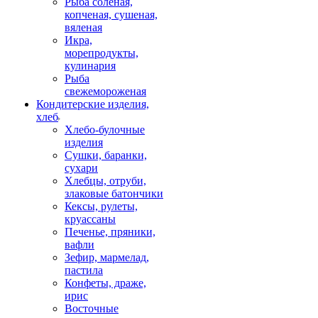
Рыба соленая,
копченая, сушеная,
вяленая
Икра,
морепродукты,
кулинария
Рыба
свежемороженая
Кондитерские изделия,
хлеб
Хлебо-булочные
изделия
Сушки, баранки,
сухари
Хлебцы, отруби,
злаковые батончики
Кексы, рулеты,
круассаны
Печенье, пряники,
вафли
Зефир, мармелад,
пастила
Конфеты, драже,
ирис
Восточные