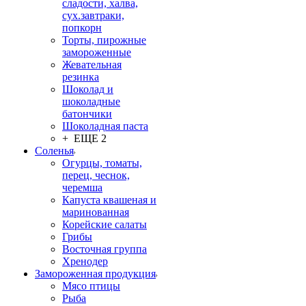
сладости, халва,
сух.завтраки,
попкорн
Торты, пирожные
замороженные
Жевательная
резинка
Шоколад и
шоколадные
батончики
Шоколадная паста
+ ЕЩЕ 2
Соленья
Огурцы, томаты,
перец, чеснок,
черемша
Капуста квашеная и
маринованная
Корейские салаты
Грибы
Восточная группа
Хренодер
Замороженная продукция
Мясо птицы
Рыба