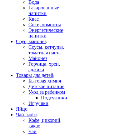
Вода
Газированные
напитки
Квас
Соки, компоты
Энергетические
напитки
Соус, майонез
Соусы, кетчупы,
томатная паста
Майонез
Горчица, хрен,
аджика
Товары для детей
Бытовая химия
Детское питание
Уход за ребенком
Подгузники
Игрушки
Яйцо
Чай, кофе
Кофе, цикорий,
какао
Чай