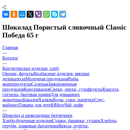
Шоколад Пористый сливочный Classic
Победа 65 г
Главная
—
Каталог
—
Кондитерские изделия, хлеб
Овощи, фрукты
Колбасные изделия, мясные
деликатесы
Молочная продукция
Рыба,
морепродукты
Соленья
Замороженная
продукция
Консервация
Снеки, орехи, сухофрукты
Красота,
гигиена, бытовая химия
Для домашних
животных
Бакалея
Халяль
Воды, соки, напитки
Соус,
майонез
Товары для детей
Яйцо
Чай, кофе
—
Шоколад и шоколадные батончики
Хлебо-булочные изделия
Сушки, баранки, сухари
Хлебцы,
отруби, злаковые батончики
Кексы, рулеты,