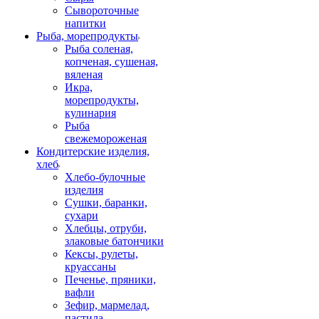
Сывороточные
напитки
Рыба, морепродукты
Рыба соленая,
копченая, сушеная,
вяленая
Икра,
морепродукты,
кулинария
Рыба
свежемороженая
Кондитерские изделия,
хлеб
Хлебо-булочные
изделия
Сушки, баранки,
сухари
Хлебцы, отруби,
злаковые батончики
Кексы, рулеты,
круассаны
Печенье, пряники,
вафли
Зефир, мармелад,
пастила