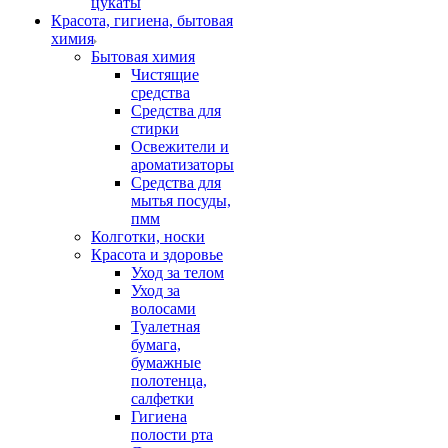
цукаты
Красота, гигиена, бытовая
химия
Бытовая химия
Чистящие
средства
Средства для
стирки
Освежители и
ароматизаторы
Средства для
мытья посуды,
пмм
Колготки, носки
Красота и здоровье
Уход за телом
Уход за
волосами
Туалетная
бумага,
бумажные
полотенца,
салфетки
Гигиена
полости рта