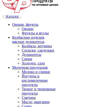
Каталог
Овощи, фрукты
Овощи
Фрукты и ягоды
Колбасные изделия,
мясные деликатесы
Колбасы, ветчины
Сосиски, сардельки
Деликатесы
Снеки
Холодец, сало
Молочная продукция
Молоко и сливки
Йогурты и
кисломолочные
продукты
Творог и творожные
продукты
Сметана
Масло, маргарин
Сыры