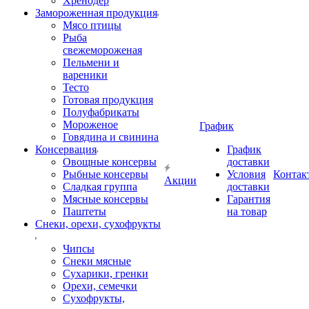
Хренодер
Замороженная продукция
Мясо птицы
Рыба
свежемороженая
Пельмени и
вареники
Тесто
Готовая продукция
Полуфабрикаты
Мороженое
График
Говядина и свинина
Консервация
График
Овощные консервы
доставки
Рыбные консервы
Условия
Контак
Акции
Сладкая группа
доставки
Мясные консервы
Гарантия
Паштеты
на товар
Снеки, орехи, сухофрукты
Чипсы
Снеки мясные
Сухарики, гренки
Орехи, семечки
Сухофрукты,