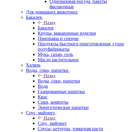
Одноразовая посуда, пакеты
фасовочные
Для домашних животных
Бакалея
Назад
Бакалея
Крупы, макаронные изделия
Приправы и специи
Продукты быстрого приготовления, сухие
полуфабрикаты
Мука, сахар, соль
Масло растительное
Халяль
Воды, соки, напитки
Назад
Воды, соки, напитки
Вода
Газированные напитки
Квас
Соки, компоты
Энергетические напитки
Соус, майонез
Назад
Соус, майонез
Соусы, кетчупы, томатная паста