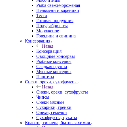
Мясо птицы
Рыба свежемороженая
Пельмени и вареники
Тесто
Готовая продукция
Полуфабрикаты
Мороженое
Говядина и свинина
Консервация
Назад
Консервация
Овощные консервы
Рыбные консервы
Сладкая группа
Мясные консервы
Паштеты
Снеки, орехи, сухофрукты
Назад
Снеки, орехи, сухофрукты
Чипсы
Снеки мясные
Сухарики, гренки
Орехи, семечки
Сухофрукты, цукаты
Красота, гигиена, бытовая химия