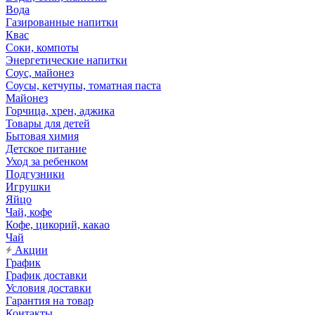
Вода
Газированные напитки
Квас
Соки, компоты
Энергетические напитки
Соус, майонез
Соусы, кетчупы, томатная паста
Майонез
Горчица, хрен, аджика
Товары для детей
Бытовая химия
Детское питание
Уход за ребенком
Подгузники
Игрушки
Яйцо
Чай, кофе
Кофе, цикорий, какао
Чай
Акции
График
График доставки
Условия доставки
Гарантия на товар
Контакты