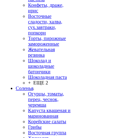
Конфеты, драже,
ирис
Восточные
сладости, халва,
сух.завтраки,
попкорн
Торты, пирожные
замороженные
Жевательная
резинка
Шоколад и
шоколадные
батончики
Шоколадная паста
+ ЕЩЕ 2
Соленья
Огурцы, томаты,
перец, чеснок,
черемша
Капуста квашеная и
маринованная
Корейские салаты
Грибы
Восточная группа