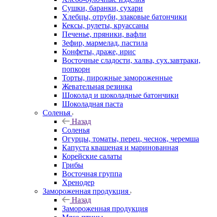
Сушки, баранки, сухари
Хлебцы, отруби, злаковые батончики
Кексы, рулеты, круассаны
Печенье, пряники, вафли
Зефир, мармелад, пастила
Конфеты, драже, ирис
Восточные сладости, халва, сух.завтраки,
попкорн
Торты, пирожные замороженные
Жевательная резинка
Шоколад и шоколадные батончики
Шоколадная паста
Соленья
Назад
Соленья
Огурцы, томаты, перец, чеснок, черемша
Капуста квашеная и маринованная
Корейские салаты
Грибы
Восточная группа
Хренодер
Замороженная продукция
Назад
Замороженная продукция