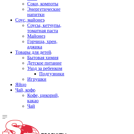
Соки, компоты
Энергетические
напитки
Соус, майонез
Соусы, кетчупы,
томатная паста
Майонез
Горчица, хрен,
аджика
Товары для детей
Бытовая химия
Детское питание
Уход за ребенком
Подгузники
Игрушки
Яйцо
Чай, кофе
Кофе, цикорий,
какао
Чай