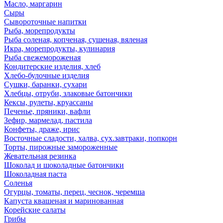
Масло, маргарин
Сыры
Сывороточные напитки
Рыба, морепродукты
Рыба соленая, копченая, сушеная, вяленая
Икра, морепродукты, кулинария
Рыба свежемороженая
Кондитерские изделия, хлеб
Хлебо-булочные изделия
Сушки, баранки, сухари
Хлебцы, отруби, злаковые батончики
Кексы, рулеты, круассаны
Печенье, пряники, вафли
Зефир, мармелад, пастила
Конфеты, драже, ирис
Восточные сладости, халва, сух.завтраки, попкорн
Торты, пирожные замороженные
Жевательная резинка
Шоколад и шоколадные батончики
Шоколадная паста
Соленья
Огурцы, томаты, перец, чеснок, черемша
Капуста квашеная и маринованная
Корейские салаты
Грибы