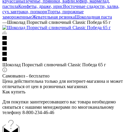
круассаны
Печенье, пряники, вафли
Зефир, мармелад,
пастила
Конфеты, драже, ирис
Восточные сладости, халва,
сух.завтраки, попкорн
Торты, пирожные
замороженные
Жевательная резинка
Шоколадная паста
—
Шоколад Пористый сливочный Classic Победа 65 г
Шоколад Пористый сливочный Classic Победа 65 г
Самовывоз - бесплатно
Цена действительна только для интернет-магазина и может
отличаться от цен в розничных магазинах
Как купить
Для покупки заинтересовавшего вас товара необходимо
связаться с нашими менеджерами по многоканальному
телефону 8-800-234-46-46