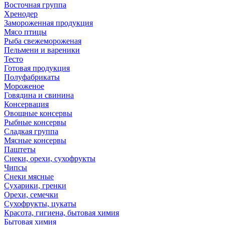
Восточная группа
Хренодер
Замороженная продукция
Мясо птицы
Рыба свежемороженая
Пельмени и вареники
Тесто
Готовая продукция
Полуфабрикаты
Мороженое
Говядина и свинина
Консервация
Овощные консервы
Рыбные консервы
Сладкая группа
Мясные консервы
Паштеты
Снеки, орехи, сухофрукты
Чипсы
Снеки мясные
Сухарики, гренки
Орехи, семечки
Сухофрукты, цукаты
Красота, гигиена, бытовая химия
Бытовая химия