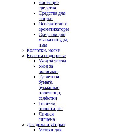
Чистящие
средства
Средства для
стирки
Освежители и
ароматизаторы
Средства для
мытья посуды,
пмм
Колготки, носки
Красота и здоровье
Уход за телом
Уход за
волосами
Туалетная
бумага,
бумажные
полотенца,
салфетки
Гигиена
полости рта
Личная
гигиена
Для дома и уборки
Мешки для