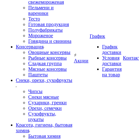
свежемороженая
Пельмени и
вареники
Тесто
Готовая продукция
Полуфабрикаты
Мороженое
График
Говядина и свинина
Консервация
График
Овощные консервы
доставки
Рыбные консервы
Условия
Контак
Акции
Сладкая группа
доставки
Мясные консервы
Гарантия
Паштеты
на товар
Снеки, орехи, сухофрукты
Чипсы
Снеки мясные
Сухарики, гренки
Орехи, семечки
Сухофрукты,
цукаты
Красота, гигиена, бытовая
химия
Бытовая химия