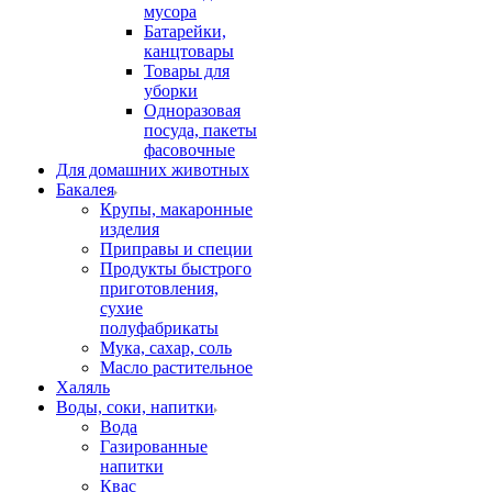
мусора
Батарейки,
канцтовары
Товары для
уборки
Одноразовая
посуда, пакеты
фасовочные
Для домашних животных
Бакалея
Крупы, макаронные
изделия
Приправы и специи
Продукты быстрого
приготовления,
сухие
полуфабрикаты
Мука, сахар, соль
Масло растительное
Халяль
Воды, соки, напитки
Вода
Газированные
напитки
Квас