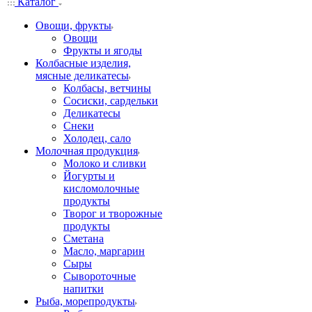
Каталог
Овощи, фрукты
Овощи
Фрукты и ягоды
Колбасные изделия,
мясные деликатесы
Колбасы, ветчины
Сосиски, сардельки
Деликатесы
Снеки
Холодец, сало
Молочная продукция
Молоко и сливки
Йогурты и
кисломолочные
продукты
Творог и творожные
продукты
Сметана
Масло, маргарин
Сыры
Сывороточные
напитки
Рыба, морепродукты