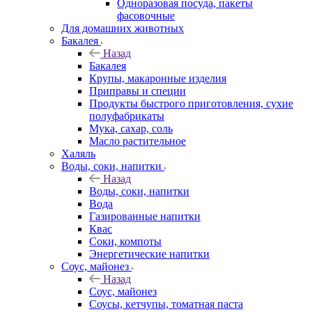
Одноразовая посуда, пакеты
фасовочные
Для домашних животных
Бакалея
Назад
Бакалея
Крупы, макаронные изделия
Приправы и специи
Продукты быстрого приготовления, сухие
полуфабрикаты
Мука, сахар, соль
Масло растительное
Халяль
Воды, соки, напитки
Назад
Воды, соки, напитки
Вода
Газированные напитки
Квас
Соки, компоты
Энергетические напитки
Соус, майонез
Назад
Соус, майонез
Соусы, кетчупы, томатная паста