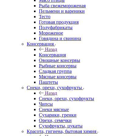
Мясо птицы
Рыба свежемороженая
Пельмени и вареники
Тесто
Готовая продукция
Полуфабрикаты
Мороженое
Говядина и свинина
Консервация
Назад
Консервация
Овощные консервы
Рыбные консервы
Сладкая группа
Мясные консервы
Паштеты
Снеки, орехи, сухофрукты
Назад
Снеки, орехи, сухофрукты
Чипсы
Снеки мясные
Сухарики, гренки
Орехи, семечки
Сухофрукты, цукаты
Красота, гигиена, бытовая химия