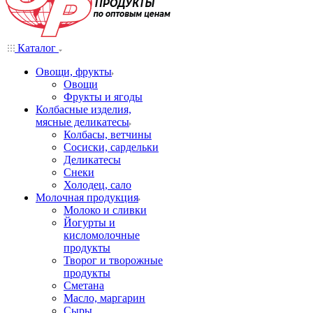
Каталог
Овощи, фрукты
Овощи
Фрукты и ягоды
Колбасные изделия,
мясные деликатесы
Колбасы, ветчины
Сосиски, сардельки
Деликатесы
Снеки
Холодец, сало
Молочная продукция
Молоко и сливки
Йогурты и
кисломолочные
продукты
Творог и творожные
продукты
Сметана
Масло, маргарин
Сыры