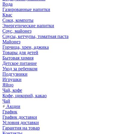
Вода
Газированные напитки
Квас
Соки, компоты
Энергетические напитки
Соус, майонез
Соусы, кетчупы, томатная паста
Майонез
Горчица, хрен, аджика
Товары для детей
Бытовая химия
Детское питание
Уход за ребенком
Подгузники
Игрушки
Яйцо
Чай, кофе
Кофе, цикорий, какао
Чай
Акции
График
График доставки
Условия доставки
Гарантия на товар
Контакты