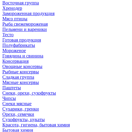
Восточная группа
Хренодер
Замороженная продукция
Мясо птицы
Рыба свежемороженая
Пельмени и вареники
Тесто
Готовая продукция
Полуфабрикаты
Мороженое
Говядина и свинина
Консервация
Овощные консервы
Рыбные консервы
Сладкая группа
Мясные консервы
Паштеты
Снеки, орехи, сухофрукты
Чипсы
Снеки мясные
Сухарики, гренки
Орехи, семечки
Сухофрукты, цукаты
Красота, гигиена, бытовая химия
Бытовая химия