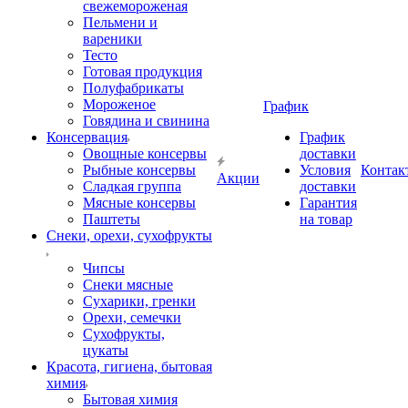
свежемороженая
Пельмени и
вареники
Тесто
Готовая продукция
Полуфабрикаты
Мороженое
График
Говядина и свинина
Консервация
График
Овощные консервы
доставки
Рыбные консервы
Условия
Контак
Акции
Сладкая группа
доставки
Мясные консервы
Гарантия
Паштеты
на товар
Снеки, орехи, сухофрукты
Чипсы
Снеки мясные
Сухарики, гренки
Орехи, семечки
Сухофрукты,
цукаты
Красота, гигиена, бытовая
химия
Бытовая химия