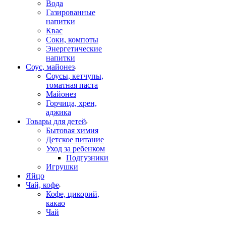
Вода
Газированные
напитки
Квас
Соки, компоты
Энергетические
напитки
Соус, майонез
Соусы, кетчупы,
томатная паста
Майонез
Горчица, хрен,
аджика
Товары для детей
Бытовая химия
Детское питание
Уход за ребенком
Подгузники
Игрушки
Яйцо
Чай, кофе
Кофе, цикорий,
какао
Чай