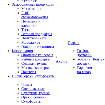
Хренодер
Замороженная продукция
Мясо птицы
Рыба
свежемороженая
Пельмени и
вареники
Тесто
Готовая продукция
Полуфабрикаты
Мороженое
График
Говядина и свинина
Консервация
График
Овощные консервы
доставки
Рыбные консервы
Условия
Контак
Акции
Сладкая группа
доставки
Мясные консервы
Гарантия
Паштеты
на товар
Снеки, орехи, сухофрукты
Чипсы
Снеки мясные
Сухарики, гренки
Орехи, семечки
Сухофрукты,