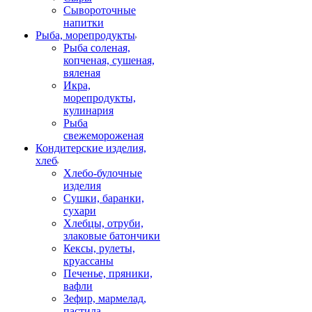
Сывороточные
напитки
Рыба, морепродукты
Рыба соленая,
копченая, сушеная,
вяленая
Икра,
морепродукты,
кулинария
Рыба
свежемороженая
Кондитерские изделия,
хлеб
Хлебо-булочные
изделия
Сушки, баранки,
сухари
Хлебцы, отруби,
злаковые батончики
Кексы, рулеты,
круассаны
Печенье, пряники,
вафли
Зефир, мармелад,
пастила