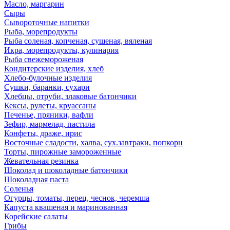
Масло, маргарин
Сыры
Сывороточные напитки
Рыба, морепродукты
Рыба соленая, копченая, сушеная, вяленая
Икра, морепродукты, кулинария
Рыба свежемороженая
Кондитерские изделия, хлеб
Хлебо-булочные изделия
Сушки, баранки, сухари
Хлебцы, отруби, злаковые батончики
Кексы, рулеты, круассаны
Печенье, пряники, вафли
Зефир, мармелад, пастила
Конфеты, драже, ирис
Восточные сладости, халва, сух.завтраки, попкорн
Торты, пирожные замороженные
Жевательная резинка
Шоколад и шоколадные батончики
Шоколадная паста
Соленья
Огурцы, томаты, перец, чеснок, черемша
Капуста квашеная и маринованная
Корейские салаты
Грибы