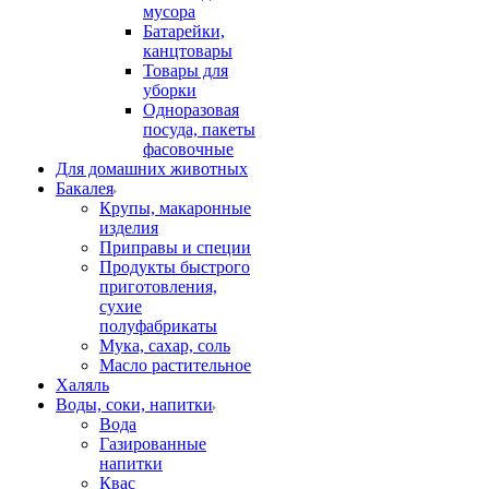
мусора
Батарейки,
канцтовары
Товары для
уборки
Одноразовая
посуда, пакеты
фасовочные
Для домашних животных
Бакалея
Крупы, макаронные
изделия
Приправы и специи
Продукты быстрого
приготовления,
сухие
полуфабрикаты
Мука, сахар, соль
Масло растительное
Халяль
Воды, соки, напитки
Вода
Газированные
напитки
Квас