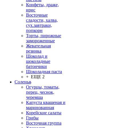
Конфеты, драже,
ирис
Восточные
сладости, халва,
сух.завтраки,
попкорн
Торты, пирожные
замороженные
Жевательная
резинка
Шоколад и
шоколадные
батончики
Шоколадная паста
+ ЕЩЕ 2
Соленья
Огурцы, томаты,
перец, чеснок,
черемша
Капуста квашеная и
маринованная
Корейские салаты
Грибы
Восточная группа