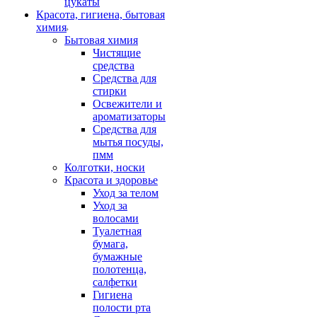
цукаты
Красота, гигиена, бытовая
химия
Бытовая химия
Чистящие
средства
Средства для
стирки
Освежители и
ароматизаторы
Средства для
мытья посуды,
пмм
Колготки, носки
Красота и здоровье
Уход за телом
Уход за
волосами
Туалетная
бумага,
бумажные
полотенца,
салфетки
Гигиена
полости рта