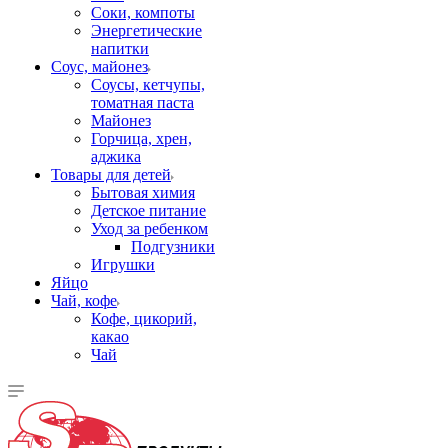
Соки, компоты
Энергетические
напитки
Соус, майонез
Соусы, кетчупы,
томатная паста
Майонез
Горчица, хрен,
аджика
Товары для детей
Бытовая химия
Детское питание
Уход за ребенком
Подгузники
Игрушки
Яйцо
Чай, кофе
Кофе, цикорий,
какао
Чай