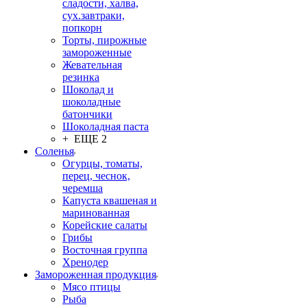
сладости, халва,
сух.завтраки,
попкорн
Торты, пирожные
замороженные
Жевательная
резинка
Шоколад и
шоколадные
батончики
Шоколадная паста
+ ЕЩЕ 2
Соленья
Огурцы, томаты,
перец, чеснок,
черемша
Капуста квашеная и
маринованная
Корейские салаты
Грибы
Восточная группа
Хренодер
Замороженная продукция
Мясо птицы
Рыба