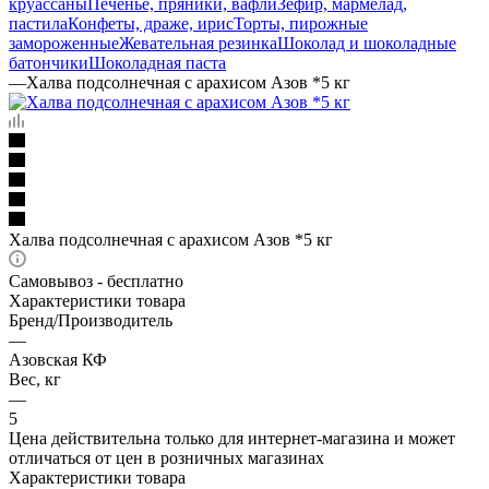
круассаны
Печенье, пряники, вафли
Зефир, мармелад,
пастила
Конфеты, драже, ирис
Торты, пирожные
замороженные
Жевательная резинка
Шоколад и шоколадные
батончики
Шоколадная паста
—
Халва подсолнечная с арахисом Азов *5 кг
Халва подсолнечная с арахисом Азов *5 кг
Самовывоз - бесплатно
Характеристики товара
Бренд/Производитель
—
Азовская КФ
Вес, кг
—
5
Цена действительна только для интернет-магазина и может
отличаться от цен в розничных магазинах
Характеристики товара