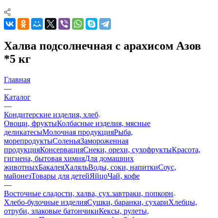
Халва подсолнечная с арахисом Азов
*5 кг
Главная
—
Каталог
—
Кондитерские изделия, хлеб
Овощи, фрукты
Колбасные изделия, мясные
деликатесы
Молочная продукция
Рыба,
морепродукты
Соленья
Замороженная
продукция
Консервация
Снеки, орехи, сухофрукты
Красота,
гигиена, бытовая химия
Для домашних
животных
Бакалея
Халяль
Воды, соки, напитки
Соус,
майонез
Товары для детей
Яйцо
Чай, кофе
—
Восточные сладости, халва, сух.завтраки, попкорн
Хлебо-булочные изделия
Сушки, баранки, сухари
Хлебцы,
отруби, злаковые батончики
Кексы, рулеты,