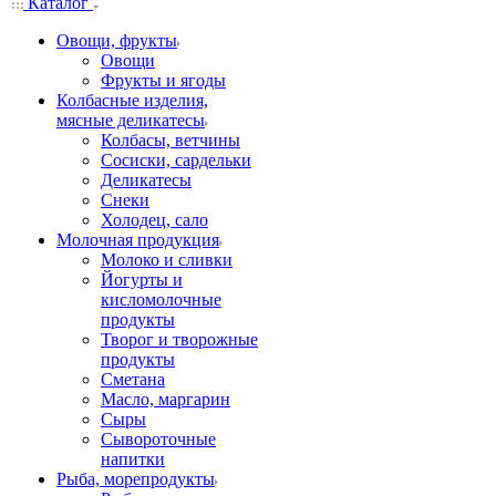
Каталог
Овощи, фрукты
Овощи
Фрукты и ягоды
Колбасные изделия,
мясные деликатесы
Колбасы, ветчины
Сосиски, сардельки
Деликатесы
Снеки
Холодец, сало
Молочная продукция
Молоко и сливки
Йогурты и
кисломолочные
продукты
Творог и творожные
продукты
Сметана
Масло, маргарин
Сыры
Сывороточные
напитки
Рыба, морепродукты