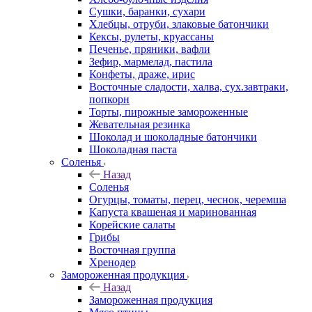
Сушки, баранки, сухари
Хлебцы, отруби, злаковые батончики
Кексы, рулеты, круассаны
Печенье, пряники, вафли
Зефир, мармелад, пастила
Конфеты, драже, ирис
Восточные сладости, халва, сух.завтраки,
попкорн
Торты, пирожные замороженные
Жевательная резинка
Шоколад и шоколадные батончики
Шоколадная паста
Соленья
Назад
Соленья
Огурцы, томаты, перец, чеснок, черемша
Капуста квашеная и маринованная
Корейские салаты
Грибы
Восточная группа
Хренодер
Замороженная продукция
Назад
Замороженная продукция