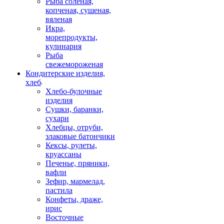
Рыба соленая,
копченая, сушеная,
вяленая
Икра,
морепродукты,
кулинария
Рыба
свежемороженая
Кондитерские изделия,
хлеб
Хлебо-булочные
изделия
Сушки, баранки,
сухари
Хлебцы, отруби,
злаковые батончики
Кексы, рулеты,
круассаны
Печенье, пряники,
вафли
Зефир, мармелад,
пастила
Конфеты, драже,
ирис
Восточные