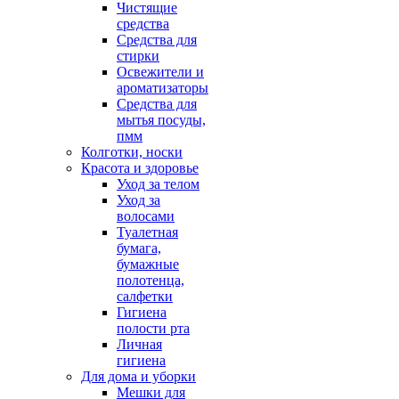
Чистящие
средства
Средства для
стирки
Освежители и
ароматизаторы
Средства для
мытья посуды,
пмм
Колготки, носки
Красота и здоровье
Уход за телом
Уход за
волосами
Туалетная
бумага,
бумажные
полотенца,
салфетки
Гигиена
полости рта
Личная
гигиена
Для дома и уборки
Мешки для