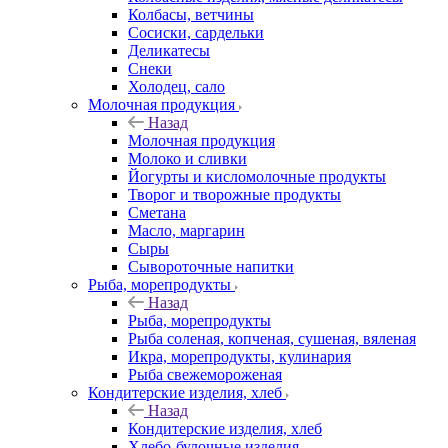
Колбасы, ветчины
Сосиски, сардельки
Деликатесы
Снеки
Холодец, сало
Молочная продукция
Назад
Молочная продукция
Молоко и сливки
Йогурты и кисломолочные продукты
Творог и творожные продукты
Сметана
Масло, маргарин
Сыры
Сывороточные напитки
Рыба, морепродукты
Назад
Рыба, морепродукты
Рыба соленая, копченая, сушеная, вяленая
Икра, морепродукты, кулинария
Рыба свежемороженая
Кондитерские изделия, хлеб
Назад
Кондитерские изделия, хлеб
Хлебо-булочные изделия