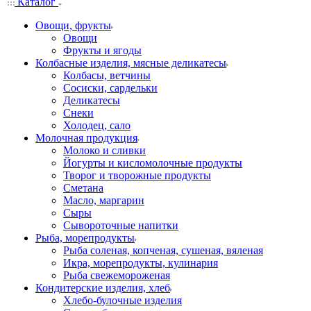
Каталог
Овощи, фрукты
Овощи
Фрукты и ягоды
Колбасные изделия, мясные деликатесы
Колбасы, ветчины
Сосиски, сардельки
Деликатесы
Снеки
Холодец, сало
Молочная продукция
Молоко и сливки
Йогурты и кисломолочные продукты
Творог и творожные продукты
Сметана
Масло, маргарин
Сыры
Сывороточные напитки
Рыба, морепродукты
Рыба соленая, копченая, сушеная, вяленая
Икра, морепродукты, кулинария
Рыба свежемороженая
Кондитерские изделия, хлеб
Хлебо-булочные изделия