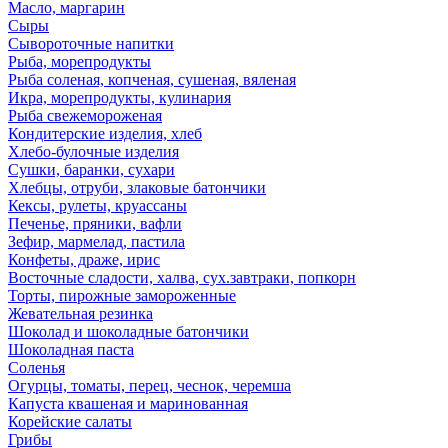
Масло, маргарин
Сыры
Сывороточные напитки
Рыба, морепродукты
Рыба соленая, копченая, сушеная, вяленая
Икра, морепродукты, кулинария
Рыба свежемороженая
Кондитерские изделия, хлеб
Хлебо-булочные изделия
Сушки, баранки, сухари
Хлебцы, отруби, злаковые батончики
Кексы, рулеты, круассаны
Печенье, пряники, вафли
Зефир, мармелад, пастила
Конфеты, драже, ирис
Восточные сладости, халва, сух.завтраки, попкорн
Торты, пирожные замороженные
Жевательная резинка
Шоколад и шоколадные батончики
Шоколадная паста
Соленья
Огурцы, томаты, перец, чеснок, черемша
Капуста квашеная и маринованная
Корейские салаты
Грибы