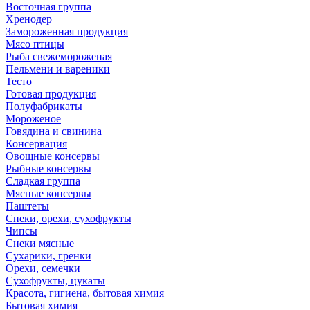
Восточная группа
Хренодер
Замороженная продукция
Мясо птицы
Рыба свежемороженая
Пельмени и вареники
Тесто
Готовая продукция
Полуфабрикаты
Мороженое
Говядина и свинина
Консервация
Овощные консервы
Рыбные консервы
Сладкая группа
Мясные консервы
Паштеты
Снеки, орехи, сухофрукты
Чипсы
Снеки мясные
Сухарики, гренки
Орехи, семечки
Сухофрукты, цукаты
Красота, гигиена, бытовая химия
Бытовая химия