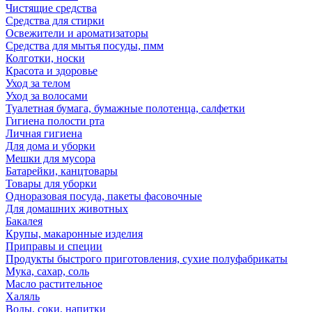
Чистящие средства
Средства для стирки
Освежители и ароматизаторы
Средства для мытья посуды, пмм
Колготки, носки
Красота и здоровье
Уход за телом
Уход за волосами
Туалетная бумага, бумажные полотенца, салфетки
Гигиена полости рта
Личная гигиена
Для дома и уборки
Мешки для мусора
Батарейки, канцтовары
Товары для уборки
Одноразовая посуда, пакеты фасовочные
Для домашних животных
Бакалея
Крупы, макаронные изделия
Приправы и специи
Продукты быстрого приготовления, сухие полуфабрикаты
Мука, сахар, соль
Масло растительное
Халяль
Воды, соки, напитки