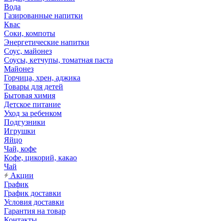
Вода
Газированные напитки
Квас
Соки, компоты
Энергетические напитки
Соус, майонез
Соусы, кетчупы, томатная паста
Майонез
Горчица, хрен, аджика
Товары для детей
Бытовая химия
Детское питание
Уход за ребенком
Подгузники
Игрушки
Яйцо
Чай, кофе
Кофе, цикорий, какао
Чай
Акции
График
График доставки
Условия доставки
Гарантия на товар
Контакты