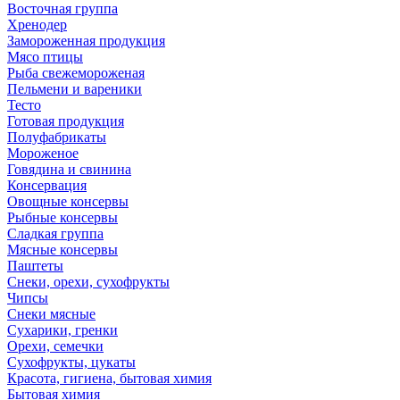
Восточная группа
Хренодер
Замороженная продукция
Мясо птицы
Рыба свежемороженая
Пельмени и вареники
Тесто
Готовая продукция
Полуфабрикаты
Мороженое
Говядина и свинина
Консервация
Овощные консервы
Рыбные консервы
Сладкая группа
Мясные консервы
Паштеты
Снеки, орехи, сухофрукты
Чипсы
Снеки мясные
Сухарики, гренки
Орехи, семечки
Сухофрукты, цукаты
Красота, гигиена, бытовая химия
Бытовая химия