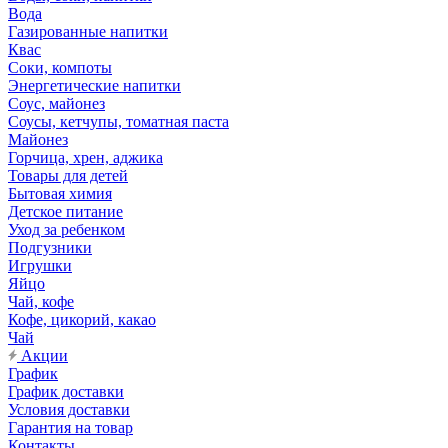
Вода
Газированные напитки
Квас
Соки, компоты
Энергетические напитки
Соус, майонез
Соусы, кетчупы, томатная паста
Майонез
Горчица, хрен, аджика
Товары для детей
Бытовая химия
Детское питание
Уход за ребенком
Подгузники
Игрушки
Яйцо
Чай, кофе
Кофе, цикорий, какао
Чай
Акции
График
График доставки
Условия доставки
Гарантия на товар
Контакты