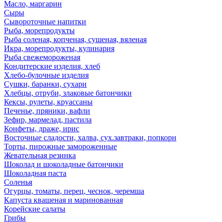
Масло, маргарин
Сыры
Сывороточные напитки
Рыба, морепродукты
Рыба соленая, копченая, сушеная, вяленая
Икра, морепродукты, кулинария
Рыба свежемороженая
Кондитерские изделия, хлеб
Хлебо-булочные изделия
Сушки, баранки, сухари
Хлебцы, отруби, злаковые батончики
Кексы, рулеты, круассаны
Печенье, пряники, вафли
Зефир, мармелад, пастила
Конфеты, драже, ирис
Восточные сладости, халва, сух.завтраки, попкорн
Торты, пирожные замороженные
Жевательная резинка
Шоколад и шоколадные батончики
Шоколадная паста
Соленья
Огурцы, томаты, перец, чеснок, черемша
Капуста квашеная и маринованная
Корейские салаты
Грибы