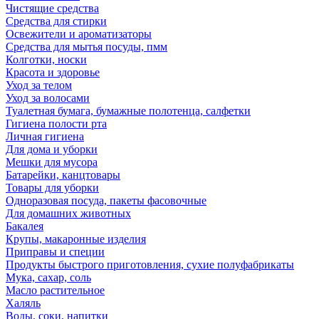
Чистящие средства
Средства для стирки
Освежители и ароматизаторы
Средства для мытья посуды, пмм
Колготки, носки
Красота и здоровье
Уход за телом
Уход за волосами
Туалетная бумага, бумажные полотенца, салфетки
Гигиена полости рта
Личная гигиена
Для дома и уборки
Мешки для мусора
Батарейки, канцтовары
Товары для уборки
Одноразовая посуда, пакеты фасовочные
Для домашних животных
Бакалея
Крупы, макаронные изделия
Приправы и специи
Продукты быстрого приготовления, сухие полуфабрикаты
Мука, сахар, соль
Масло растительное
Халяль
Воды, соки, напитки