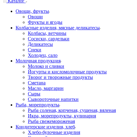
Каталог
Овощи, фрукты
Овощи
Фрукты и ягоды
Колбасные изделия, мясные деликатесы
Колбасы, ветчины
Сосиски, сардельки
Деликатесы
Снеки
Холодец, сало
Молочная продукция
Молоко и сливки
Йогурты и кисломолочные продукты
Творог и творожные продукты
Сметана
Масло, маргарин
Сыры
Сывороточные напитки
Рыба, морепродукты
Рыба соленая, копченая, сушеная, вяленая
Икра, морепродукты, кулинария
Рыба свежемороженая
Кондитерские изделия, хлеб
Хлебо-булочные изделия