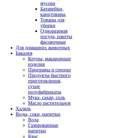
мусора
Батарейки,
канцтовары
Товары для
уборки
Одноразовая
посуда, пакеты
фасовочные
Для домашних животных
Бакалея
Крупы, макаронные
изделия
Приправы и специи
Продукты быстрого
приготовления,
сухие
полуфабрикаты
Мука, сахар, соль
Масло растительное
Халяль
Воды, соки, напитки
Вода
Газированные
напитки
Квас