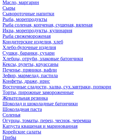
Масло, маргарин
Сыры
Сывороточные напитки
Рыба, морепродукты
Рыба соленая, копченая, сушеная, вяленая
Икра, морепродукты, кулинария
Рыба свежемороженая
Кондитерские изделия, хлеб
Хлебо-булочные изделия
Сушки, баранки, сухари
Хлебцы, отруби, злаковые батончики
Кексы, рулеты, круассаны
Печенье, пряники, вафли
Зефир, мармелад, пастила
Конфеты, драже, ирис
Восточные сладости, халва, сух.завтраки, попкорн
Торты, пирожные замороженные
Жевательная резинка
Шоколад и шоколадные батончики
Шоколадная паста
Соленья
Огурцы, томаты, перец, чеснок, черемша
Капуста квашеная и маринованная
Корейские салаты
Грибы