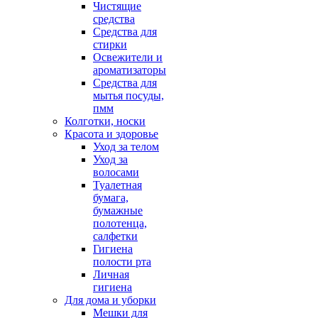
Чистящие
средства
Средства для
стирки
Освежители и
ароматизаторы
Средства для
мытья посуды,
пмм
Колготки, носки
Красота и здоровье
Уход за телом
Уход за
волосами
Туалетная
бумага,
бумажные
полотенца,
салфетки
Гигиена
полости рта
Личная
гигиена
Для дома и уборки
Мешки для