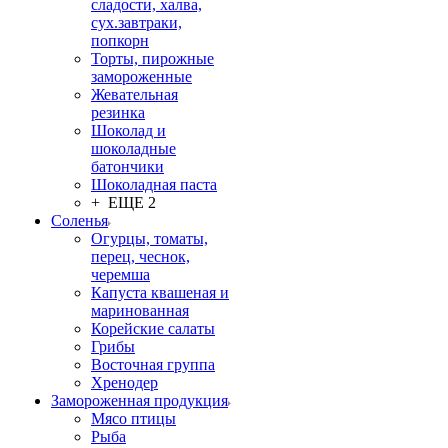
сладости, халва,
сух.завтраки,
попкорн
Торты, пирожные
замороженные
Жевательная
резинка
Шоколад и
шоколадные
батончики
Шоколадная паста
+ ЕЩЕ 2
Соленья
Огурцы, томаты,
перец, чеснок,
черемша
Капуста квашеная и
маринованная
Корейские салаты
Грибы
Восточная группа
Хренодер
Замороженная продукция
Мясо птицы
Рыба