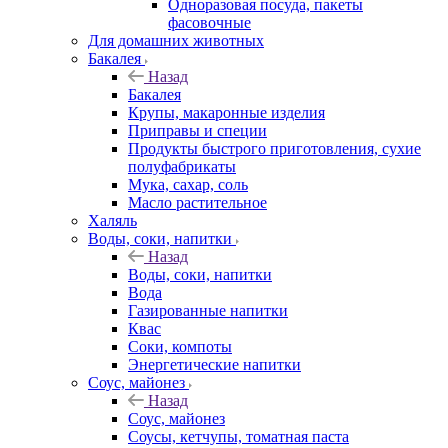
Одноразовая посуда, пакеты
фасовочные
Для домашних животных
Бакалея
Назад
Бакалея
Крупы, макаронные изделия
Приправы и специи
Продукты быстрого приготовления, сухие
полуфабрикаты
Мука, сахар, соль
Масло растительное
Халяль
Воды, соки, напитки
Назад
Воды, соки, напитки
Вода
Газированные напитки
Квас
Соки, компоты
Энергетические напитки
Соус, майонез
Назад
Соус, майонез
Соусы, кетчупы, томатная паста