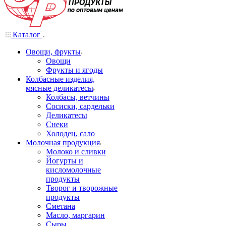
Каталог
Овощи, фрукты
Овощи
Фрукты и ягоды
Колбасные изделия,
мясные деликатесы
Колбасы, ветчины
Сосиски, сардельки
Деликатесы
Снеки
Холодец, сало
Молочная продукция
Молоко и сливки
Йогурты и
кисломолочные
продукты
Творог и творожные
продукты
Сметана
Масло, маргарин
Сыры