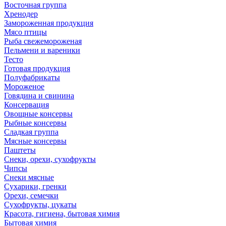
Восточная группа
Хренодер
Замороженная продукция
Мясо птицы
Рыба свежемороженая
Пельмени и вареники
Тесто
Готовая продукция
Полуфабрикаты
Мороженое
Говядина и свинина
Консервация
Овощные консервы
Рыбные консервы
Сладкая группа
Мясные консервы
Паштеты
Снеки, орехи, сухофрукты
Чипсы
Снеки мясные
Сухарики, гренки
Орехи, семечки
Сухофрукты, цукаты
Красота, гигиена, бытовая химия
Бытовая химия