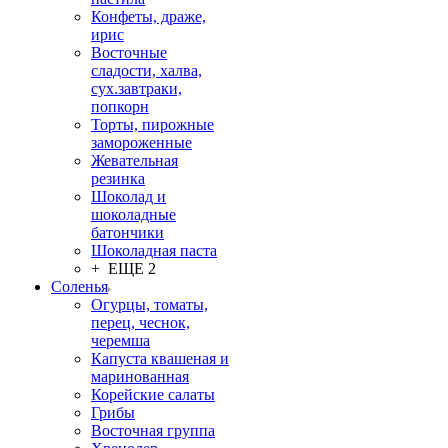
Конфеты, драже,
ирис
Восточные
сладости, халва,
сух.завтраки,
попкорн
Торты, пирожные
замороженные
Жевательная
резинка
Шоколад и
шоколадные
батончики
Шоколадная паста
+ ЕЩЕ 2
Соленья
Огурцы, томаты,
перец, чеснок,
черемша
Капуста квашеная и
маринованная
Корейские салаты
Грибы
Восточная группа