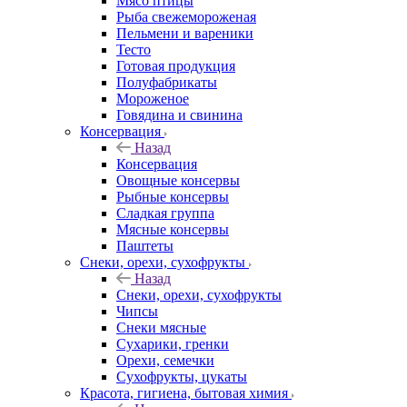
Мясо птицы
Рыба свежемороженая
Пельмени и вареники
Тесто
Готовая продукция
Полуфабрикаты
Мороженое
Говядина и свинина
Консервация
Назад
Консервация
Овощные консервы
Рыбные консервы
Сладкая группа
Мясные консервы
Паштеты
Снеки, орехи, сухофрукты
Назад
Снеки, орехи, сухофрукты
Чипсы
Снеки мясные
Сухарики, гренки
Орехи, семечки
Сухофрукты, цукаты
Красота, гигиена, бытовая химия