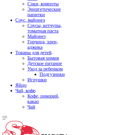
Соки, компоты
Энергетические
напитки
Соус, майонез
Соусы, кетчупы,
томатная паста
Майонез
Горчица, хрен,
аджика
Товары для детей
Бытовая химия
Детское питание
Уход за ребенком
Подгузники
Игрушки
Яйцо
Чай, кофе
Кофе, цикорий,
какао
Чай