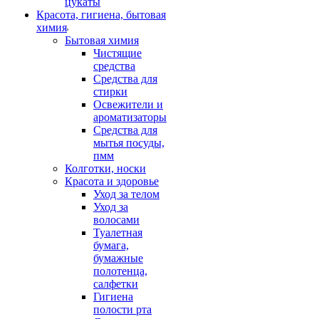
цукаты
Красота, гигиена, бытовая
химия
Бытовая химия
Чистящие
средства
Средства для
стирки
Освежители и
ароматизаторы
Средства для
мытья посуды,
пмм
Колготки, носки
Красота и здоровье
Уход за телом
Уход за
волосами
Туалетная
бумага,
бумажные
полотенца,
салфетки
Гигиена
полости рта