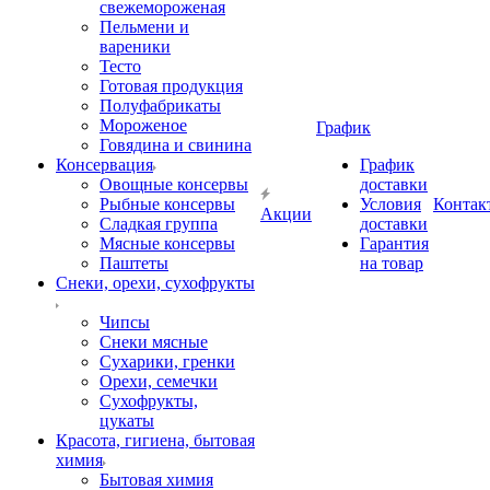
свежемороженая
Пельмени и
вареники
Тесто
Готовая продукция
Полуфабрикаты
Мороженое
График
Говядина и свинина
Консервация
График
Овощные консервы
доставки
Рыбные консервы
Условия
Контак
Акции
Сладкая группа
доставки
Мясные консервы
Гарантия
Паштеты
на товар
Снеки, орехи, сухофрукты
Чипсы
Снеки мясные
Сухарики, гренки
Орехи, семечки
Сухофрукты,
цукаты
Красота, гигиена, бытовая
химия
Бытовая химия