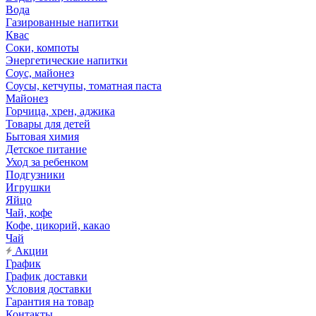
Вода
Газированные напитки
Квас
Соки, компоты
Энергетические напитки
Соус, майонез
Соусы, кетчупы, томатная паста
Майонез
Горчица, хрен, аджика
Товары для детей
Бытовая химия
Детское питание
Уход за ребенком
Подгузники
Игрушки
Яйцо
Чай, кофе
Кофе, цикорий, какао
Чай
Акции
График
График доставки
Условия доставки
Гарантия на товар
Контакты