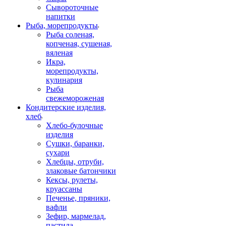
Сывороточные
напитки
Рыба, морепродукты
Рыба соленая,
копченая, сушеная,
вяленая
Икра,
морепродукты,
кулинария
Рыба
свежемороженая
Кондитерские изделия,
хлеб
Хлебо-булочные
изделия
Сушки, баранки,
сухари
Хлебцы, отруби,
злаковые батончики
Кексы, рулеты,
круассаны
Печенье, пряники,
вафли
Зефир, мармелад,
пастила