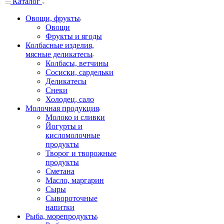
Каталог
Овощи, фрукты
Овощи
Фрукты и ягоды
Колбасные изделия,
мясные деликатесы
Колбасы, ветчины
Сосиски, сардельки
Деликатесы
Снеки
Холодец, сало
Молочная продукция
Молоко и сливки
Йогурты и
кисломолочные
продукты
Творог и творожные
продукты
Сметана
Масло, маргарин
Сыры
Сывороточные
напитки
Рыба, морепродукты