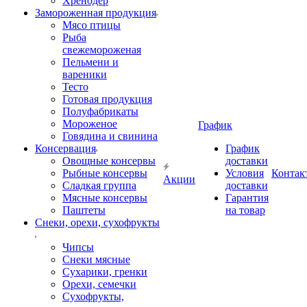
Хренодер
Замороженная продукция
Мясо птицы
Рыба
свежемороженая
Пельмени и
вареники
Тесто
Готовая продукция
Полуфабрикаты
Мороженое
График
Говядина и свинина
Консервация
График
Овощные консервы
доставки
Рыбные консервы
Условия
Контак
Акции
Сладкая группа
доставки
Мясные консервы
Гарантия
Паштеты
на товар
Снеки, орехи, сухофрукты
Чипсы
Снеки мясные
Сухарики, гренки
Орехи, семечки
Сухофрукты,