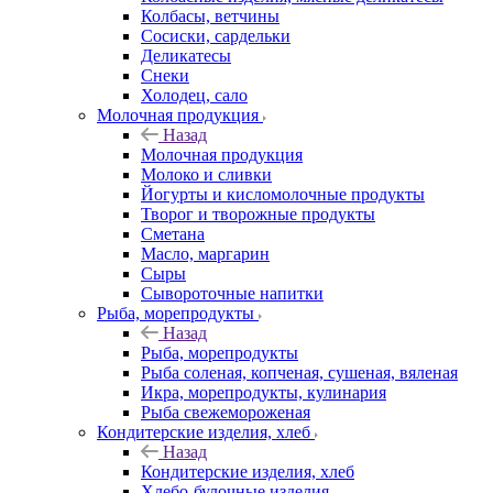
Колбасы, ветчины
Сосиски, сардельки
Деликатесы
Снеки
Холодец, сало
Молочная продукция
Назад
Молочная продукция
Молоко и сливки
Йогурты и кисломолочные продукты
Творог и творожные продукты
Сметана
Масло, маргарин
Сыры
Сывороточные напитки
Рыба, морепродукты
Назад
Рыба, морепродукты
Рыба соленая, копченая, сушеная, вяленая
Икра, морепродукты, кулинария
Рыба свежемороженая
Кондитерские изделия, хлеб
Назад
Кондитерские изделия, хлеб
Хлебо-булочные изделия