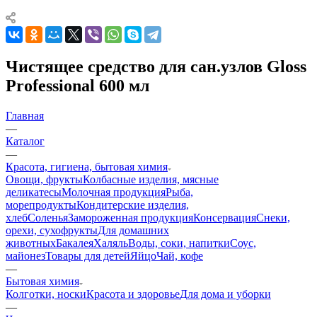
Чистящее средство для сан.узлов Gloss
Professional 600 мл
Главная
—
Каталог
—
Красота, гигиена, бытовая химия
Овощи, фрукты
Колбасные изделия, мясные
деликатесы
Молочная продукция
Рыба,
морепродукты
Кондитерские изделия,
хлеб
Соленья
Замороженная продукция
Консервация
Снеки,
орехи, сухофрукты
Для домашних
животных
Бакалея
Халяль
Воды, соки, напитки
Соус,
майонез
Товары для детей
Яйцо
Чай, кофе
—
Бытовая химия
Колготки, носки
Красота и здоровье
Для дома и уборки
—