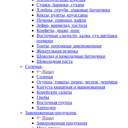
Сушки, баранки, сухари
Хлебцы, отруби, злаковые батончики
Кексы, рулеты, круассаны
Печенье, пряники, вафли
Зефир, мармелад, пастила
Конфеты, драже, ирис
Восточные сладости, халва, сух.завтраки,
попкорн
Торты, пирожные замороженные
Жевательная резинка
Шоколад и шоколадные батончики
Шоколадная паста
Соленья
Назад
Соленья
Огурцы, томаты, перец, чеснок, черемша
Капуста квашеная и маринованная
Корейские салаты
Грибы
Восточная группа
Хренодер
Замороженная продукция
Назад
Замороженная продукция