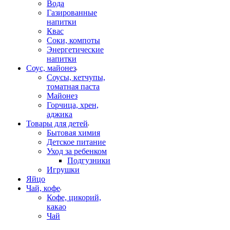
Вода
Газированные
напитки
Квас
Соки, компоты
Энергетические
напитки
Соус, майонез
Соусы, кетчупы,
томатная паста
Майонез
Горчица, хрен,
аджика
Товары для детей
Бытовая химия
Детское питание
Уход за ребенком
Подгузники
Игрушки
Яйцо
Чай, кофе
Кофе, цикорий,
какао
Чай