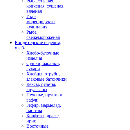
Рыба соленая,
копченая, сушеная,
вяленая
Икра,
морепродукты,
кулинария
Рыба
свежемороженая
Кондитерские изделия,
хлеб
Хлебо-булочные
изделия
Сушки, баранки,
сухари
Хлебцы, отруби,
злаковые батончики
Кексы, рулеты,
круассаны
Печенье, пряники,
вафли
Зефир, мармелад,
пастила
Конфеты, драже,
ирис
Восточные