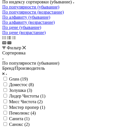
По индексу сортировки (убывание)
По популярности (убывание)
По популярности (возрастание)
По алфавиту (убывание)
По алфавиту (возрастание)
По цене (убывание)
По цене (возрастание)
Фильтр
Сортировка
По популярности (убывание)
Бренд/Производитель
Grass (
19
)
Доместос (
8
)
Золушка (
3
)
Лидер Чистоты (
1
)
Мисс Чистота (
2
)
Мистер пропер (
1
)
Пемолюкс (
4
)
Санита (
1
)
Санокс (
2
)