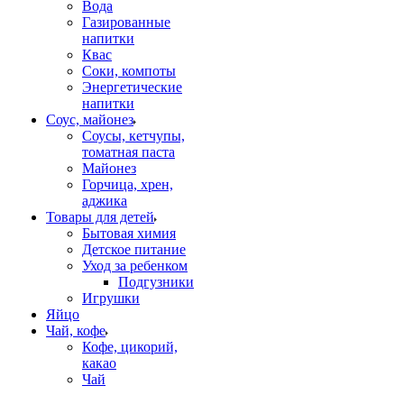
Вода
Газированные
напитки
Квас
Соки, компоты
Энергетические
напитки
Соус, майонез
Соусы, кетчупы,
томатная паста
Майонез
Горчица, хрен,
аджика
Товары для детей
Бытовая химия
Детское питание
Уход за ребенком
Подгузники
Игрушки
Яйцо
Чай, кофе
Кофе, цикорий,
какао
Чай