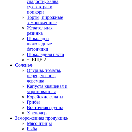
сладости, халва,
сух.завтраки,
попкорн
Торты, пирожные
замороженные
Жевательная
резинка
Шоколад и
шоколадные
батончики
Шоколадная паста
+ ЕЩЕ 2
Соленья
Огурцы, томаты,
перец, чеснок,
черемша
Капуста квашеная и
маринованная
Корейские салаты
Грибы
Восточная группа
Хренодер
Замороженная продукция
Мясо птицы
Рыба