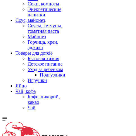
Соки, компоты
Энергетические
напитки
Соус, майонез
Соусы, кетчупы,
томатная паста
Майонез
Горчица, хрен,
аджика
Товары для детей
Бытовая химия
Детское питание
Уход за ребенком
Подгузники
Игрушки
Яйцо
Чай, кофе
Кофе, цикорий,
какао
Чай