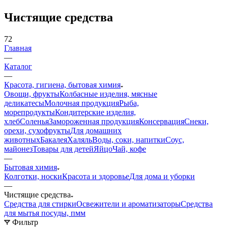
Чистящие средства
72
Главная
—
Каталог
—
Красота, гигиена, бытовая химия
Овощи, фрукты
Колбасные изделия, мясные
деликатесы
Молочная продукция
Рыба,
морепродукты
Кондитерские изделия,
хлеб
Соленья
Замороженная продукция
Консервация
Снеки,
орехи, сухофрукты
Для домашних
животных
Бакалея
Халяль
Воды, соки, напитки
Соус,
майонез
Товары для детей
Яйцо
Чай, кофе
—
Бытовая химия
Колготки, носки
Красота и здоровье
Для дома и уборки
—
Чистящие средства
Средства для стирки
Освежители и ароматизаторы
Средства
для мытья посуды, пмм
Фильтр