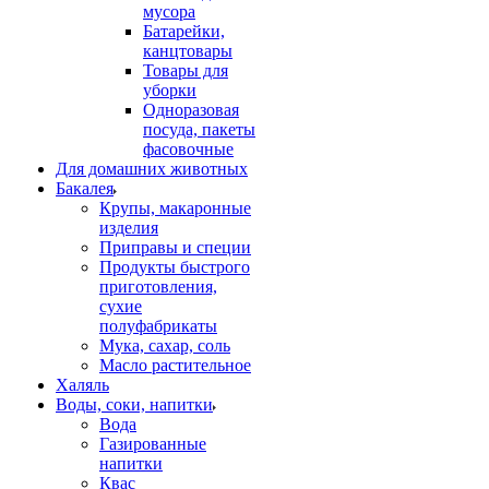
мусора
Батарейки,
канцтовары
Товары для
уборки
Одноразовая
посуда, пакеты
фасовочные
Для домашних животных
Бакалея
Крупы, макаронные
изделия
Приправы и специи
Продукты быстрого
приготовления,
сухие
полуфабрикаты
Мука, сахар, соль
Масло растительное
Халяль
Воды, соки, напитки
Вода
Газированные
напитки
Квас