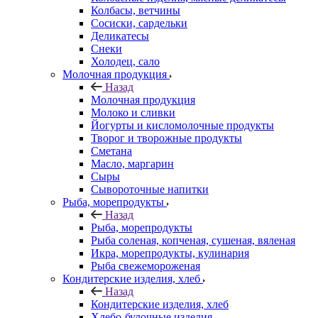
Колбасы, ветчины
Сосиски, сардельки
Деликатесы
Снеки
Холодец, сало
Молочная продукция
Назад
Молочная продукция
Молоко и сливки
Йогурты и кисломолочные продукты
Творог и творожные продукты
Сметана
Масло, маргарин
Сыры
Сывороточные напитки
Рыба, морепродукты
Назад
Рыба, морепродукты
Рыба соленая, копченая, сушеная, вяленая
Икра, морепродукты, кулинария
Рыба свежемороженая
Кондитерские изделия, хлеб
Назад
Кондитерские изделия, хлеб
Хлебо-булочные изделия