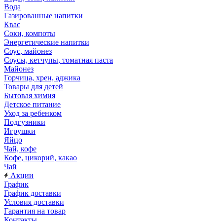
Вода
Газированные напитки
Квас
Соки, компоты
Энергетические напитки
Соус, майонез
Соусы, кетчупы, томатная паста
Майонез
Горчица, хрен, аджика
Товары для детей
Бытовая химия
Детское питание
Уход за ребенком
Подгузники
Игрушки
Яйцо
Чай, кофе
Кофе, цикорий, какао
Чай
Акции
График
График доставки
Условия доставки
Гарантия на товар
Контакты