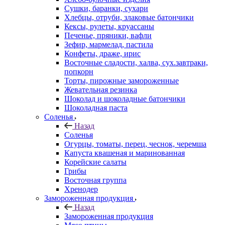
Сушки, баранки, сухари
Хлебцы, отруби, злаковые батончики
Кексы, рулеты, круассаны
Печенье, пряники, вафли
Зефир, мармелад, пастила
Конфеты, драже, ирис
Восточные сладости, халва, сух.завтраки,
попкорн
Торты, пирожные замороженные
Жевательная резинка
Шоколад и шоколадные батончики
Шоколадная паста
Соленья
Назад
Соленья
Огурцы, томаты, перец, чеснок, черемша
Капуста квашеная и маринованная
Корейские салаты
Грибы
Восточная группа
Хренодер
Замороженная продукция
Назад
Замороженная продукция