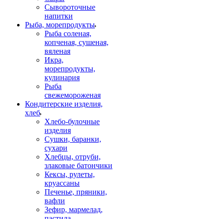
Сывороточные
напитки
Рыба, морепродукты
Рыба соленая,
копченая, сушеная,
вяленая
Икра,
морепродукты,
кулинария
Рыба
свежемороженая
Кондитерские изделия,
хлеб
Хлебо-булочные
изделия
Сушки, баранки,
сухари
Хлебцы, отруби,
злаковые батончики
Кексы, рулеты,
круассаны
Печенье, пряники,
вафли
Зефир, мармелад,
пастила