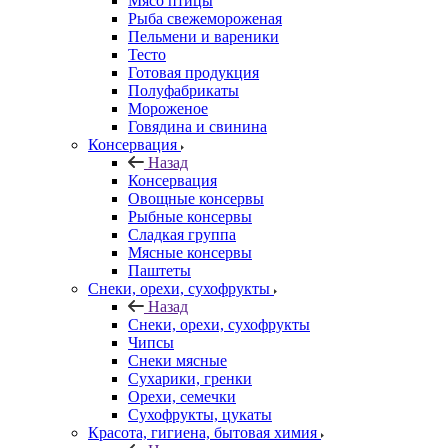
Мясо птицы
Рыба свежемороженая
Пельмени и вареники
Тесто
Готовая продукция
Полуфабрикаты
Мороженое
Говядина и свинина
Консервация
Назад
Консервация
Овощные консервы
Рыбные консервы
Сладкая группа
Мясные консервы
Паштеты
Снеки, орехи, сухофрукты
Назад
Снеки, орехи, сухофрукты
Чипсы
Снеки мясные
Сухарики, гренки
Орехи, семечки
Сухофрукты, цукаты
Красота, гигиена, бытовая химия