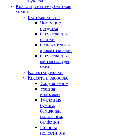
цукаты
Красота, гигиена, бытовая
химия
Бытовая химия
Чистящие
средства
Средства для
стирки
Освежители и
ароматизаторы
Средства для
мытья посуды,
пмм
Колготки, носки
Красота и здоровье
Уход за телом
Уход за
волосами
Туалетная
бумага,
бумажные
полотенца,
салфетки
Гигиена
полости рта