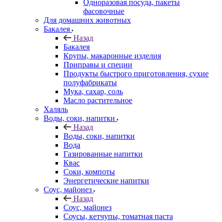
Одноразовая посуда, пакеты
фасовочные
Для домашних животных
Бакалея
Назад
Бакалея
Крупы, макаронные изделия
Приправы и специи
Продукты быстрого приготовления, сухие
полуфабрикаты
Мука, сахар, соль
Масло растительное
Халяль
Воды, соки, напитки
Назад
Воды, соки, напитки
Вода
Газированные напитки
Квас
Соки, компоты
Энергетические напитки
Соус, майонез
Назад
Соус, майонез
Соусы, кетчупы, томатная паста