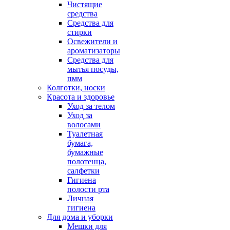
Чистящие
средства
Средства для
стирки
Освежители и
ароматизаторы
Средства для
мытья посуды,
пмм
Колготки, носки
Красота и здоровье
Уход за телом
Уход за
волосами
Туалетная
бумага,
бумажные
полотенца,
салфетки
Гигиена
полости рта
Личная
гигиена
Для дома и уборки
Мешки для