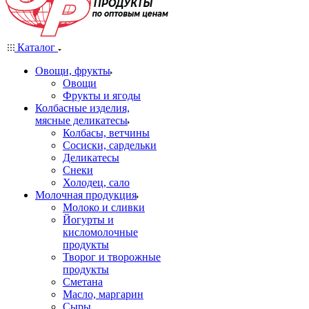
Каталог
Овощи, фрукты
Овощи
Фрукты и ягоды
Колбасные изделия,
мясные деликатесы
Колбасы, ветчины
Сосиски, сардельки
Деликатесы
Снеки
Холодец, сало
Молочная продукция
Молоко и сливки
Йогурты и
кисломолочные
продукты
Творог и творожные
продукты
Сметана
Масло, маргарин
Сыры