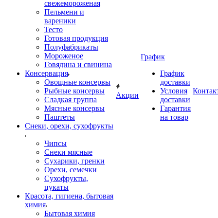
свежемороженая
Пельмени и
вареники
Тесто
Готовая продукция
Полуфабрикаты
Мороженое
График
Говядина и свинина
Консервация
График
Овощные консервы
доставки
Рыбные консервы
Условия
Контак
Акции
Сладкая группа
доставки
Мясные консервы
Гарантия
Паштеты
на товар
Снеки, орехи, сухофрукты
Чипсы
Снеки мясные
Сухарики, гренки
Орехи, семечки
Сухофрукты,
цукаты
Красота, гигиена, бытовая
химия
Бытовая химия