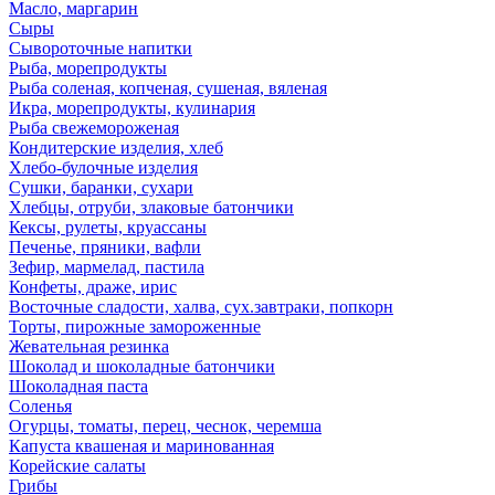
Масло, маргарин
Сыры
Сывороточные напитки
Рыба, морепродукты
Рыба соленая, копченая, сушеная, вяленая
Икра, морепродукты, кулинария
Рыба свежемороженая
Кондитерские изделия, хлеб
Хлебо-булочные изделия
Сушки, баранки, сухари
Хлебцы, отруби, злаковые батончики
Кексы, рулеты, круассаны
Печенье, пряники, вафли
Зефир, мармелад, пастила
Конфеты, драже, ирис
Восточные сладости, халва, сух.завтраки, попкорн
Торты, пирожные замороженные
Жевательная резинка
Шоколад и шоколадные батончики
Шоколадная паста
Соленья
Огурцы, томаты, перец, чеснок, черемша
Капуста квашеная и маринованная
Корейские салаты
Грибы