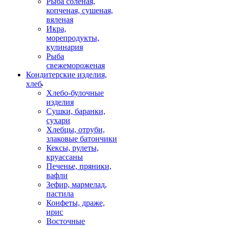
Рыба соленая,
копченая, сушеная,
вяленая
Икра,
морепродукты,
кулинария
Рыба
свежемороженая
Кондитерские изделия,
хлеб
Хлебо-булочные
изделия
Сушки, баранки,
сухари
Хлебцы, отруби,
злаковые батончики
Кексы, рулеты,
круассаны
Печенье, пряники,
вафли
Зефир, мармелад,
пастила
Конфеты, драже,
ирис
Восточные