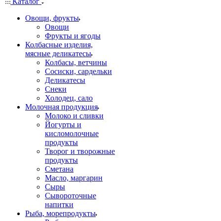
Каталог
Овощи, фрукты
Овощи
Фрукты и ягоды
Колбасные изделия,
мясные деликатесы
Колбасы, ветчины
Сосиски, сардельки
Деликатесы
Снеки
Холодец, сало
Молочная продукция
Молоко и сливки
Йогурты и
кисломолочные
продукты
Творог и творожные
продукты
Сметана
Масло, маргарин
Сыры
Сывороточные
напитки
Рыба, морепродукты