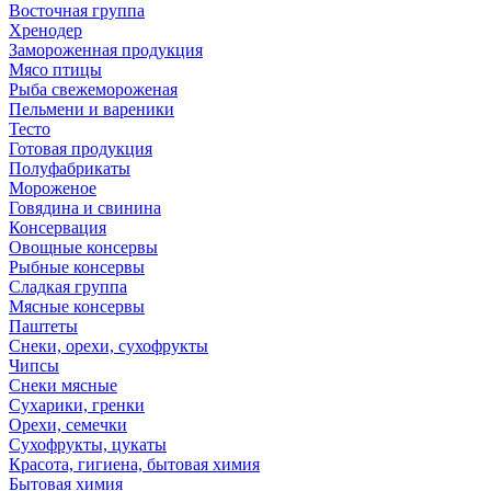
Восточная группа
Хренодер
Замороженная продукция
Мясо птицы
Рыба свежемороженая
Пельмени и вареники
Тесто
Готовая продукция
Полуфабрикаты
Мороженое
Говядина и свинина
Консервация
Овощные консервы
Рыбные консервы
Сладкая группа
Мясные консервы
Паштеты
Снеки, орехи, сухофрукты
Чипсы
Снеки мясные
Сухарики, гренки
Орехи, семечки
Сухофрукты, цукаты
Красота, гигиена, бытовая химия
Бытовая химия