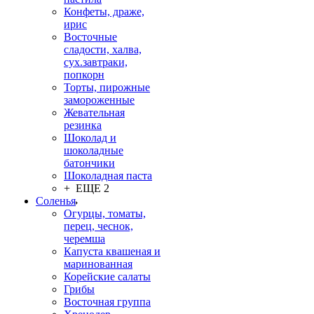
Конфеты, драже,
ирис
Восточные
сладости, халва,
сух.завтраки,
попкорн
Торты, пирожные
замороженные
Жевательная
резинка
Шоколад и
шоколадные
батончики
Шоколадная паста
+ ЕЩЕ 2
Соленья
Огурцы, томаты,
перец, чеснок,
черемша
Капуста квашеная и
маринованная
Корейские салаты
Грибы
Восточная группа