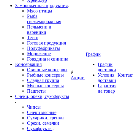
Хренодер
Замороженная продукция
Мясо птицы
Рыба
свежемороженая
Пельмени и
вареники
Тесто
Готовая продукция
Полуфабрикаты
Мороженое
График
Говядина и свинина
Консервация
График
Овощные консервы
доставки
Рыбные консервы
Условия
Контак
Акции
Сладкая группа
доставки
Мясные консервы
Гарантия
Паштеты
на товар
Снеки, орехи, сухофрукты
Чипсы
Снеки мясные
Сухарики, гренки
Орехи, семечки
Сухофрукты,