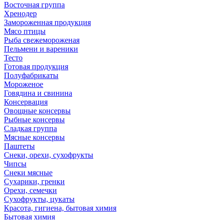
Восточная группа
Хренодер
Замороженная продукция
Мясо птицы
Рыба свежемороженая
Пельмени и вареники
Тесто
Готовая продукция
Полуфабрикаты
Мороженое
Говядина и свинина
Консервация
Овощные консервы
Рыбные консервы
Сладкая группа
Мясные консервы
Паштеты
Снеки, орехи, сухофрукты
Чипсы
Снеки мясные
Сухарики, гренки
Орехи, семечки
Сухофрукты, цукаты
Красота, гигиена, бытовая химия
Бытовая химия