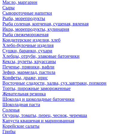
Масло, маргарин
Сыры
Сывороточные напитки
Рыба, морепродукты
Рыба соленая, копченая, сушеная, вяленая
Икра, морепродукты, кулинария
Рыба свежемороженая
Кондитерские изделия, хлеб
Хлебо-булочные изделия
Сушки, баранки, сухари
Хлебцы, отруби, злаковые батончики
Кексы, рулеты, круассаны
Печенье, пряники, вафли
Зефир, мармелад, пастила
Конфеты, драже, ирис
Восточные сладости, халва, сух.завтраки, попкорн
Торты, пирожные замороженные
Жевательная резинка
Шоколад и шоколадные батончики
Шоколадная паста
Соленья
Огурцы, томаты, перец, чеснок, черемша
Капуста квашеная и маринованная
Корейские салаты
Грибы