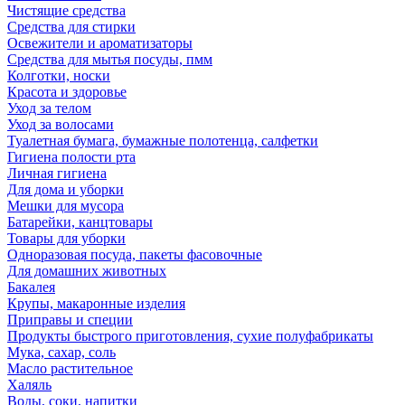
Чистящие средства
Средства для стирки
Освежители и ароматизаторы
Средства для мытья посуды, пмм
Колготки, носки
Красота и здоровье
Уход за телом
Уход за волосами
Туалетная бумага, бумажные полотенца, салфетки
Гигиена полости рта
Личная гигиена
Для дома и уборки
Мешки для мусора
Батарейки, канцтовары
Товары для уборки
Одноразовая посуда, пакеты фасовочные
Для домашних животных
Бакалея
Крупы, макаронные изделия
Приправы и специи
Продукты быстрого приготовления, сухие полуфабрикаты
Мука, сахар, соль
Масло растительное
Халяль
Воды, соки, напитки