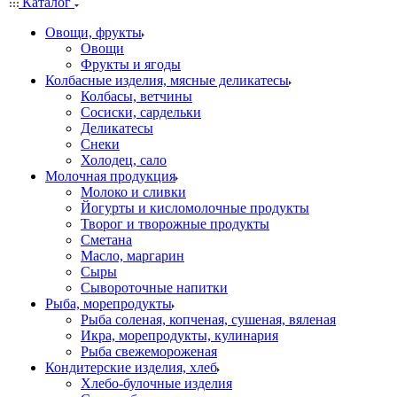
Каталог
Овощи, фрукты
Овощи
Фрукты и ягоды
Колбасные изделия, мясные деликатесы
Колбасы, ветчины
Сосиски, сардельки
Деликатесы
Снеки
Холодец, сало
Молочная продукция
Молоко и сливки
Йогурты и кисломолочные продукты
Творог и творожные продукты
Сметана
Масло, маргарин
Сыры
Сывороточные напитки
Рыба, морепродукты
Рыба соленая, копченая, сушеная, вяленая
Икра, морепродукты, кулинария
Рыба свежемороженая
Кондитерские изделия, хлеб
Хлебо-булочные изделия