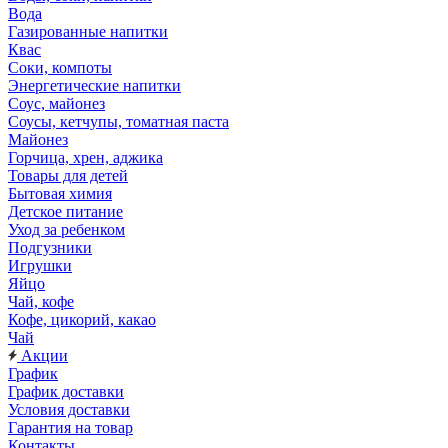
Вода
Газированные напитки
Квас
Соки, компоты
Энергетические напитки
Соус, майонез
Соусы, кетчупы, томатная паста
Майонез
Горчица, хрен, аджика
Товары для детей
Бытовая химия
Детское питание
Уход за ребенком
Подгузники
Игрушки
Яйцо
Чай, кофе
Кофе, цикорий, какао
Чай
Акции
График
График доставки
Условия доставки
Гарантия на товар
Контакты