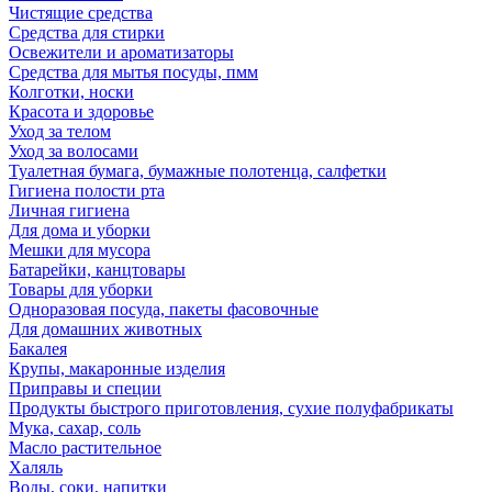
Чистящие средства
Средства для стирки
Освежители и ароматизаторы
Средства для мытья посуды, пмм
Колготки, носки
Красота и здоровье
Уход за телом
Уход за волосами
Туалетная бумага, бумажные полотенца, салфетки
Гигиена полости рта
Личная гигиена
Для дома и уборки
Мешки для мусора
Батарейки, канцтовары
Товары для уборки
Одноразовая посуда, пакеты фасовочные
Для домашних животных
Бакалея
Крупы, макаронные изделия
Приправы и специи
Продукты быстрого приготовления, сухие полуфабрикаты
Мука, сахар, соль
Масло растительное
Халяль
Воды, соки, напитки