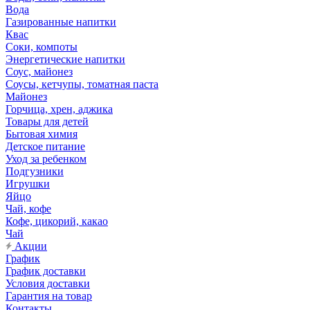
Вода
Газированные напитки
Квас
Соки, компоты
Энергетические напитки
Соус, майонез
Соусы, кетчупы, томатная паста
Майонез
Горчица, хрен, аджика
Товары для детей
Бытовая химия
Детское питание
Уход за ребенком
Подгузники
Игрушки
Яйцо
Чай, кофе
Кофе, цикорий, какао
Чай
Акции
График
График доставки
Условия доставки
Гарантия на товар
Контакты