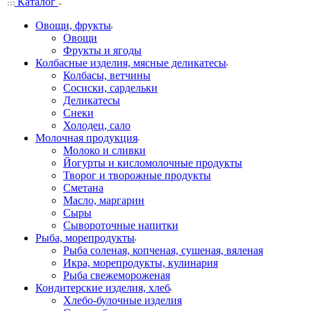
Каталог
Овощи, фрукты
Овощи
Фрукты и ягоды
Колбасные изделия, мясные деликатесы
Колбасы, ветчины
Сосиски, сардельки
Деликатесы
Снеки
Холодец, сало
Молочная продукция
Молоко и сливки
Йогурты и кисломолочные продукты
Творог и творожные продукты
Сметана
Масло, маргарин
Сыры
Сывороточные напитки
Рыба, морепродукты
Рыба соленая, копченая, сушеная, вяленая
Икра, морепродукты, кулинария
Рыба свежемороженая
Кондитерские изделия, хлеб
Хлебо-булочные изделия