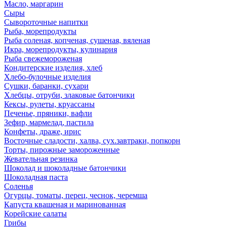
Масло, маргарин
Сыры
Сывороточные напитки
Рыба, морепродукты
Рыба соленая, копченая, сушеная, вяленая
Икра, морепродукты, кулинария
Рыба свежемороженая
Кондитерские изделия, хлеб
Хлебо-булочные изделия
Сушки, баранки, сухари
Хлебцы, отруби, злаковые батончики
Кексы, рулеты, круассаны
Печенье, пряники, вафли
Зефир, мармелад, пастила
Конфеты, драже, ирис
Восточные сладости, халва, сух.завтраки, попкорн
Торты, пирожные замороженные
Жевательная резинка
Шоколад и шоколадные батончики
Шоколадная паста
Соленья
Огурцы, томаты, перец, чеснок, черемша
Капуста квашеная и маринованная
Корейские салаты
Грибы