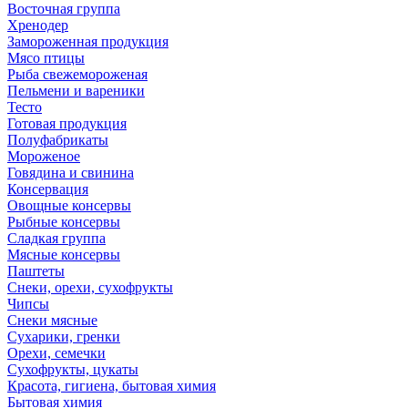
Восточная группа
Хренодер
Замороженная продукция
Мясо птицы
Рыба свежемороженая
Пельмени и вареники
Тесто
Готовая продукция
Полуфабрикаты
Мороженое
Говядина и свинина
Консервация
Овощные консервы
Рыбные консервы
Сладкая группа
Мясные консервы
Паштеты
Снеки, орехи, сухофрукты
Чипсы
Снеки мясные
Сухарики, гренки
Орехи, семечки
Сухофрукты, цукаты
Красота, гигиена, бытовая химия
Бытовая химия