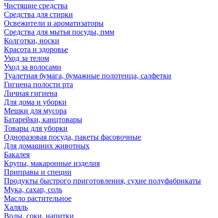
Чистящие средства
Средства для стирки
Освежители и ароматизаторы
Средства для мытья посуды, пмм
Колготки, носки
Красота и здоровье
Уход за телом
Уход за волосами
Туалетная бумага, бумажные полотенца, салфетки
Гигиена полости рта
Личная гигиена
Для дома и уборки
Мешки для мусора
Батарейки, канцтовары
Товары для уборки
Одноразовая посуда, пакеты фасовочные
Для домашних животных
Бакалея
Крупы, макаронные изделия
Приправы и специи
Продукты быстрого приготовления, сухие полуфабрикаты
Мука, сахар, соль
Масло растительное
Халяль
Воды, соки, напитки