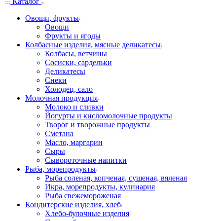
Каталог
Овощи, фрукты
Овощи
Фрукты и ягоды
Колбасные изделия, мясные деликатесы
Колбасы, ветчины
Сосиски, сардельки
Деликатесы
Снеки
Холодец, сало
Молочная продукция
Молоко и сливки
Йогурты и кисломолочные продукты
Творог и творожные продукты
Сметана
Масло, маргарин
Сыры
Сывороточные напитки
Рыба, морепродукты
Рыба соленая, копченая, сушеная, вяленая
Икра, морепродукты, кулинария
Рыба свежемороженая
Кондитерские изделия, хлеб
Хлебо-булочные изделия