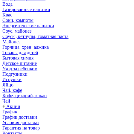
Вода
Газированные напитки
Квас
Соки, компоты
Энергетические напитки
Соус, майонез
Соусы, кетчупы, томатная паста
Майонез
Горчица, хрен, аджика
Товары для детей
Бытовая химия
Детское питание
Уход за ребенком
Подгузники
Игрушки
Яйцо
Чай, кофе
Кофе, цикорий, какао
Чай
Акции
График
График доставки
Условия доставки
Гарантия на товар
Контакты