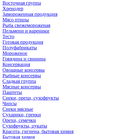
Восточная группа
Хренодер
Замороженная продукция
Мясо птицы
Рыба свежемороженая
Пельмени и вареники
Тесто
Готовая продукция
Полуфабрикаты
Мороженое
Говядина и свинина
Консервация
Овощные консервы
Рыбные консервы
Сладкая группа
Мясные консервы
Паштеты
Снеки, орехи, сухофрукты
Чипсы
Снеки мясные
Сухарики, гренки
Орехи, семечки
Сухофрукты, цукаты
Красота, гигиена, бытовая химия
Бытовая химия