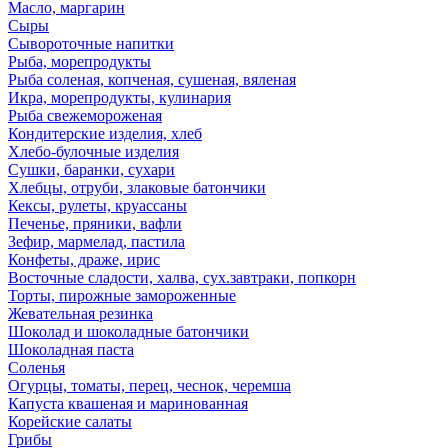
Масло, маргарин
Сыры
Сывороточные напитки
Рыба, морепродукты
Рыба соленая, копченая, сушеная, вяленая
Икра, морепродукты, кулинария
Рыба свежемороженая
Кондитерские изделия, хлеб
Хлебо-булочные изделия
Сушки, баранки, сухари
Хлебцы, отруби, злаковые батончики
Кексы, рулеты, круассаны
Печенье, пряники, вафли
Зефир, мармелад, пастила
Конфеты, драже, ирис
Восточные сладости, халва, сух.завтраки, попкорн
Торты, пирожные замороженные
Жевательная резинка
Шоколад и шоколадные батончики
Шоколадная паста
Соленья
Огурцы, томаты, перец, чеснок, черемша
Капуста квашеная и маринованная
Корейские салаты
Грибы