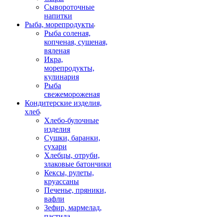
Сывороточные
напитки
Рыба, морепродукты
Рыба соленая,
копченая, сушеная,
вяленая
Икра,
морепродукты,
кулинария
Рыба
свежемороженая
Кондитерские изделия,
хлеб
Хлебо-булочные
изделия
Сушки, баранки,
сухари
Хлебцы, отруби,
злаковые батончики
Кексы, рулеты,
круассаны
Печенье, пряники,
вафли
Зефир, мармелад,
пастила