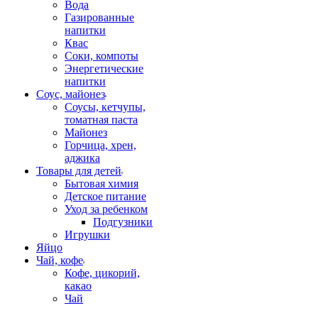
Вода
Газированные
напитки
Квас
Соки, компоты
Энергетические
напитки
Соус, майонез
Соусы, кетчупы,
томатная паста
Майонез
Горчица, хрен,
аджика
Товары для детей
Бытовая химия
Детское питание
Уход за ребенком
Подгузники
Игрушки
Яйцо
Чай, кофе
Кофе, цикорий,
какао
Чай