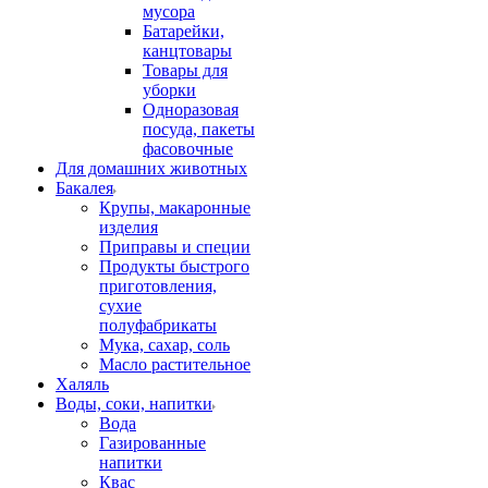
мусора
Батарейки,
канцтовары
Товары для
уборки
Одноразовая
посуда, пакеты
фасовочные
Для домашних животных
Бакалея
Крупы, макаронные
изделия
Приправы и специи
Продукты быстрого
приготовления,
сухие
полуфабрикаты
Мука, сахар, соль
Масло растительное
Халяль
Воды, соки, напитки
Вода
Газированные
напитки
Квас