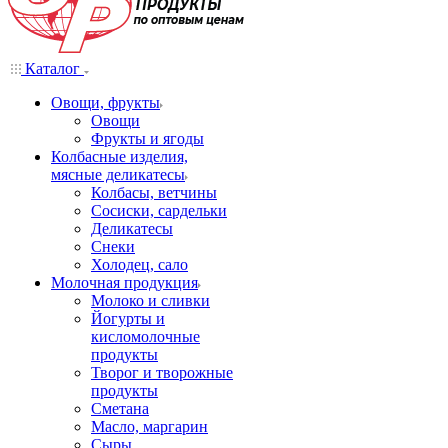
Каталог
Овощи, фрукты
Овощи
Фрукты и ягоды
Колбасные изделия,
мясные деликатесы
Колбасы, ветчины
Сосиски, сардельки
Деликатесы
Снеки
Холодец, сало
Молочная продукция
Молоко и сливки
Йогурты и
кисломолочные
продукты
Творог и творожные
продукты
Сметана
Масло, маргарин
Сыры