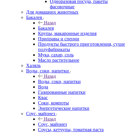
Одноразовая посуда, пакеты
фасовочные
Для домашних животных
Бакалея
Назад
Бакалея
Крупы, макаронные изделия
Приправы и специи
Продукты быстрого приготовления, сухие
полуфабрикаты
Мука, сахар, соль
Масло растительное
Халяль
Воды, соки, напитки
Назад
Воды, соки, напитки
Вода
Газированные напитки
Квас
Соки, компоты
Энергетические напитки
Соус, майонез
Назад
Соус, майонез
Соусы, кетчупы, томатная паста