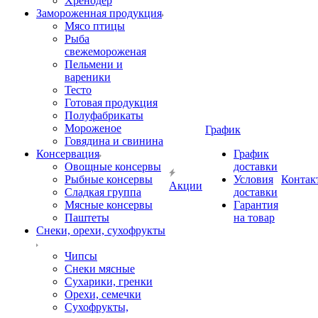
Хренодер
Замороженная продукция
Мясо птицы
Рыба
свежемороженая
Пельмени и
вареники
Тесто
Готовая продукция
Полуфабрикаты
Мороженое
График
Говядина и свинина
Консервация
График
Овощные консервы
доставки
Рыбные консервы
Условия
Контак
Акции
Сладкая группа
доставки
Мясные консервы
Гарантия
Паштеты
на товар
Снеки, орехи, сухофрукты
Чипсы
Снеки мясные
Сухарики, гренки
Орехи, семечки
Сухофрукты,