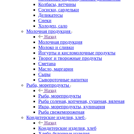
Колбасы, ветчины
Сосиски, сардельки
Деликатесы
Снеки
Холодец, сало
Молочная продукция
Назад
Молочная продукция
Молоко и сливки
Йогурты и кисломолочные продукты
Творог и творожные продукты
Сметана
Масло, маргарин
Сыры
Сывороточные напитки
Рыба, морепродукты
Назад
Рыба, морепродукты
Рыба соленая, копченая, сушеная, вяленая
Икра, морепродукты, кулинария
Рыба свежемороженая
Кондитерские изделия, хлеб
Назад
Кондитерские изделия, хлеб
Хлебо-булочные изделия