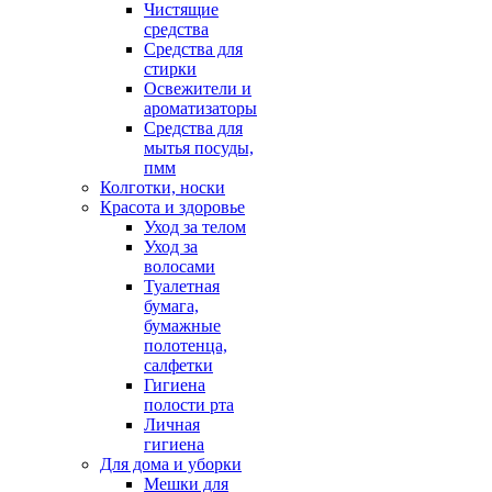
Чистящие
средства
Средства для
стирки
Освежители и
ароматизаторы
Средства для
мытья посуды,
пмм
Колготки, носки
Красота и здоровье
Уход за телом
Уход за
волосами
Туалетная
бумага,
бумажные
полотенца,
салфетки
Гигиена
полости рта
Личная
гигиена
Для дома и уборки
Мешки для