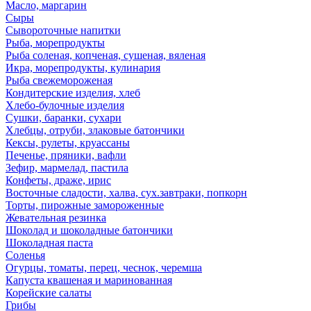
Масло, маргарин
Сыры
Сывороточные напитки
Рыба, морепродукты
Рыба соленая, копченая, сушеная, вяленая
Икра, морепродукты, кулинария
Рыба свежемороженая
Кондитерские изделия, хлеб
Хлебо-булочные изделия
Сушки, баранки, сухари
Хлебцы, отруби, злаковые батончики
Кексы, рулеты, круассаны
Печенье, пряники, вафли
Зефир, мармелад, пастила
Конфеты, драже, ирис
Восточные сладости, халва, сух.завтраки, попкорн
Торты, пирожные замороженные
Жевательная резинка
Шоколад и шоколадные батончики
Шоколадная паста
Соленья
Огурцы, томаты, перец, чеснок, черемша
Капуста квашеная и маринованная
Корейские салаты
Грибы