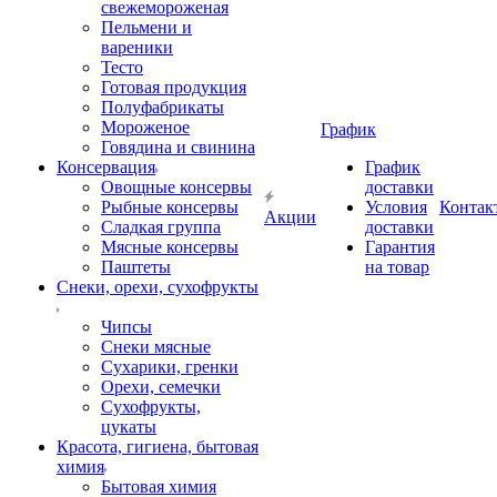
свежемороженая
Пельмени и
вареники
Тесто
Готовая продукция
Полуфабрикаты
Мороженое
График
Говядина и свинина
Консервация
График
Овощные консервы
доставки
Рыбные консервы
Условия
Контак
Акции
Сладкая группа
доставки
Мясные консервы
Гарантия
Паштеты
на товар
Снеки, орехи, сухофрукты
Чипсы
Снеки мясные
Сухарики, гренки
Орехи, семечки
Сухофрукты,
цукаты
Красота, гигиена, бытовая
химия
Бытовая химия