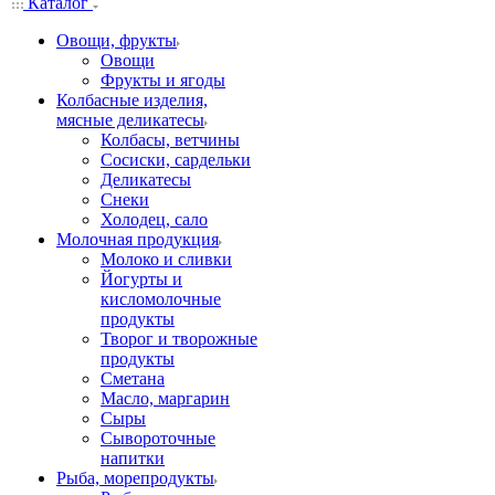
Каталог
Овощи, фрукты
Овощи
Фрукты и ягоды
Колбасные изделия,
мясные деликатесы
Колбасы, ветчины
Сосиски, сардельки
Деликатесы
Снеки
Холодец, сало
Молочная продукция
Молоко и сливки
Йогурты и
кисломолочные
продукты
Творог и творожные
продукты
Сметана
Масло, маргарин
Сыры
Сывороточные
напитки
Рыба, морепродукты