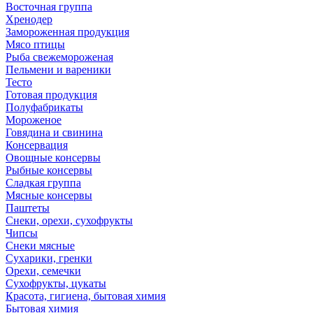
Восточная группа
Хренодер
Замороженная продукция
Мясо птицы
Рыба свежемороженая
Пельмени и вареники
Тесто
Готовая продукция
Полуфабрикаты
Мороженое
Говядина и свинина
Консервация
Овощные консервы
Рыбные консервы
Сладкая группа
Мясные консервы
Паштеты
Снеки, орехи, сухофрукты
Чипсы
Снеки мясные
Сухарики, гренки
Орехи, семечки
Сухофрукты, цукаты
Красота, гигиена, бытовая химия
Бытовая химия