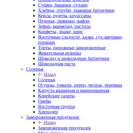
Сушки, баранки, сухари
Хлебцы, отруби, злаковые батончики
Кексы, рулеты, круассаны
Печенье, пряники, вафли
Зефир, мармелад, пастила
Конфеты, драже, ирис
Восточные сладости, халва, сух.завтраки,
попкорн
Торты, пирожные замороженные
Жевательная резинка
Шоколад и шоколадные батончики
Шоколадная паста
Соленья
Назад
Соленья
Огурцы, томаты, перец, чеснок, черемша
Капуста квашеная и маринованная
Корейские салаты
Грибы
Восточная группа
Хренодер
Замороженная продукция
Назад
Замороженная продукция