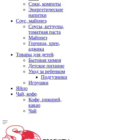
Соки, компоты
Энергетические
напитки
Соус, майонез
Соусы, кетчупы,
томатная паста
Майонез
Горчица, хрен,
аджика
Товары для детей
Бытовая химия
Детское питание
Уход за ребенком
Подгузники
Игрушки
Яйцо
Чай, кофе
Кофе, цикорий,
какао
Чай