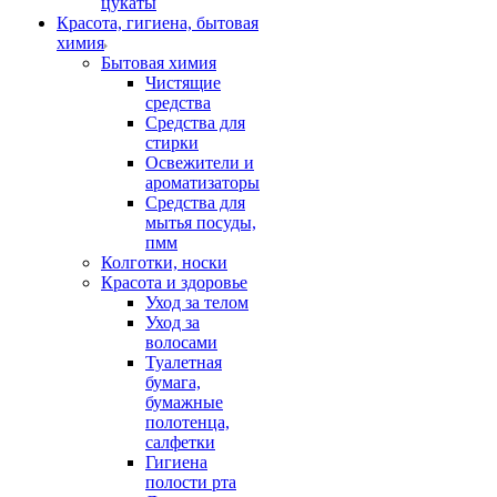
цукаты
Красота, гигиена, бытовая
химия
Бытовая химия
Чистящие
средства
Средства для
стирки
Освежители и
ароматизаторы
Средства для
мытья посуды,
пмм
Колготки, носки
Красота и здоровье
Уход за телом
Уход за
волосами
Туалетная
бумага,
бумажные
полотенца,
салфетки
Гигиена
полости рта