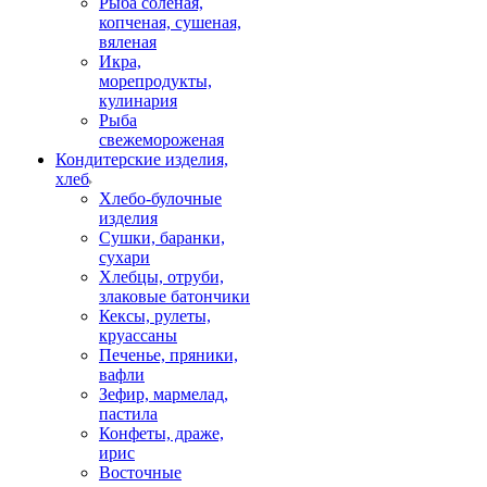
Рыба соленая,
копченая, сушеная,
вяленая
Икра,
морепродукты,
кулинария
Рыба
свежемороженая
Кондитерские изделия,
хлеб
Хлебо-булочные
изделия
Сушки, баранки,
сухари
Хлебцы, отруби,
злаковые батончики
Кексы, рулеты,
круассаны
Печенье, пряники,
вафли
Зефир, мармелад,
пастила
Конфеты, драже,
ирис
Восточные