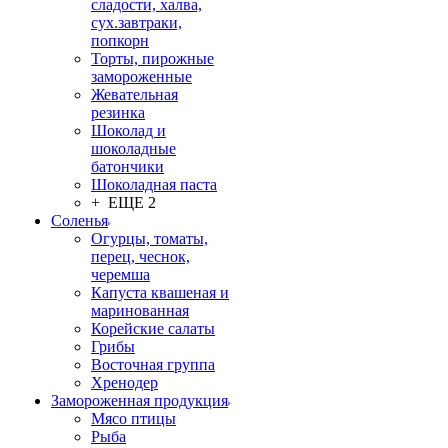
сладости, халва,
сух.завтраки,
попкорн
Торты, пирожные
замороженные
Жевательная
резинка
Шоколад и
шоколадные
батончики
Шоколадная паста
+ ЕЩЕ 2
Соленья
Огурцы, томаты,
перец, чеснок,
черемша
Капуста квашеная и
маринованная
Корейские салаты
Грибы
Восточная группа
Хренодер
Замороженная продукция
Мясо птицы
Рыба