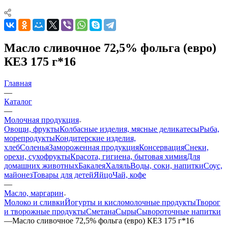
Масло сливочное 72,5% фольга (евро)
КЕЗ 175 г*16
Главная
—
Каталог
—
Молочная продукция
Овощи, фрукты
Колбасные изделия, мясные деликатесы
Рыба,
морепродукты
Кондитерские изделия,
хлеб
Соленья
Замороженная продукция
Консервация
Снеки,
орехи, сухофрукты
Красота, гигиена, бытовая химия
Для
домашних животных
Бакалея
Халяль
Воды, соки, напитки
Соус,
майонез
Товары для детей
Яйцо
Чай, кофе
—
Масло, маргарин
Молоко и сливки
Йогурты и кисломолочные продукты
Творог
и творожные продукты
Сметана
Сыры
Сывороточные напитки
—
Масло сливочное 72,5% фольга (евро) КЕЗ 175 г*16