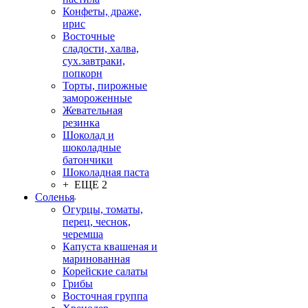
Конфеты, драже,
ирис
Восточные
сладости, халва,
сух.завтраки,
попкорн
Торты, пирожные
замороженные
Жевательная
резинка
Шоколад и
шоколадные
батончики
Шоколадная паста
+ ЕЩЕ 2
Соленья
Огурцы, томаты,
перец, чеснок,
черемша
Капуста квашеная и
маринованная
Корейские салаты
Грибы
Восточная группа