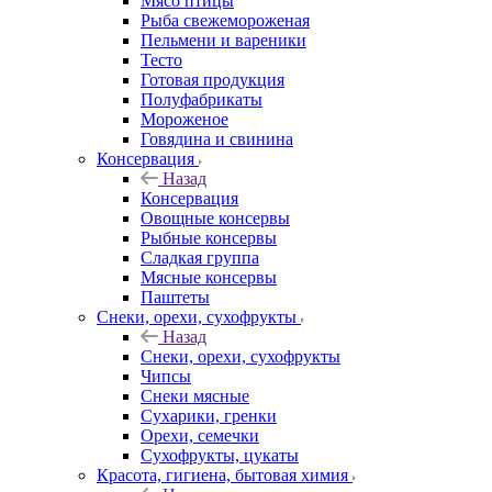
Мясо птицы
Рыба свежемороженая
Пельмени и вареники
Тесто
Готовая продукция
Полуфабрикаты
Мороженое
Говядина и свинина
Консервация
Назад
Консервация
Овощные консервы
Рыбные консервы
Сладкая группа
Мясные консервы
Паштеты
Снеки, орехи, сухофрукты
Назад
Снеки, орехи, сухофрукты
Чипсы
Снеки мясные
Сухарики, гренки
Орехи, семечки
Сухофрукты, цукаты
Красота, гигиена, бытовая химия