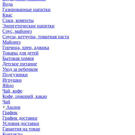
Вода
Газированные напитки
Квас
Соки, компоты
Энергетические напитки
Соус, майонез
Соусы, кетчупы, томатная паста
Майонез
Горчица, хрен, аджика
Товары для детей
Бытовая химия
Детское питание
Уход за ребенком
Подгузники
Игрушки
Яйцо
Чай, кофе
Кофе, цикорий, какао
Чай
Акции
График
График доставки
Условия доставки
Гарантия на товар
Контакты