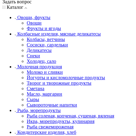
Задать вопрос
Каталог
Овощи, фрукты
Овощи
Фрукты и ягоды
Колбасные изделия, мясные деликатесы
Колбасы, ветчины
Сосиски, сардельки
Деликатесы
Снеки
Холодец, сало
Молочная продукция
Молоко и сливки
Йогурты и кисломолочные продукты
Творог и творожные продукты
Сметана
Масло, маргарин
Сыры
Сывороточные напитки
Рыба, морепродукты
Рыба соленая, копченая, сушеная, вяленая
Икра, морепродукты, кулинария
Рыба свежемороженая
Кондитерские изделия, хлеб