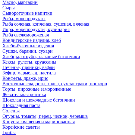
Масло, маргарин
Сыры
Сывороточные напитки
Рыба, морепродукты
Рыба соленая, копченая, сушеная, вяленая
Икра, морепродукты, кулинария
Рыба свежемороженая
Кондитерские изделия, хлеб
Хлебо-булочные изделия
Сушки, баранки, сухари
Хлебцы, отруби, злаковые батончики
Кексы, рулеты, круассаны
Печенье, пряники, вафли
Зефир, мармелад, пастила
Конфеты, драже, ирис
Восточные сладости, халва, сух.завтраки, попкорн
Торты, пирожные замороженные
Жевательная резинка
Шоколад и шоколадные батончики
Шоколадная паста
Соленья
Огурцы, томаты, перец, чеснок, черемша
Капуста квашеная и маринованная
Корейские салаты
Грибы