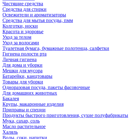
Чистящие средства
Средства для стирки
Освежители и ароматизаторы
Средства для мытья посуды, пмм
Колготки, носки
Красота и здоровье
Уход за телом
Уход за волосами
Туалетная бумага, бумажные полотенца, салфетки
Гигиена полости рта
Личная гигиена
Для дома и уборки
Мешки для мусора
Батарейки, канцтовары
Товары для уборки
Одноразовая посуда, пакеты фасовочные
Для домашних животных
Бакалея
Крупы, макаронные изделия
Приправы и специи
Продукты быстрого приготовления, сухие полуфабрикаты
Мука, сахар, соль
Масло растительное
Халяль
Воды, соки, напитки