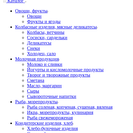
Каталог
Овощи, фрукты
Овощи
Фрукты и ягоды
Колбасные изделия, мясные деликатесы
Колбасы, ветчины
Сосиски, сардельки
Деликатесы
Снеки
Холодец, сало
Молочная продукция
Молоко и сливки
Йогурты и кисломолочные продукты
Творог и творожные продукты
Сметана
Масло, маргарин
Сыры
Сывороточные напитки
Рыба, морепродукты
Рыба соленая, копченая, сушеная, вяленая
Икра, морепродукты, кулинария
Рыба свежемороженая
Кондитерские изделия, хлеб
Хлебо-булочные изделия