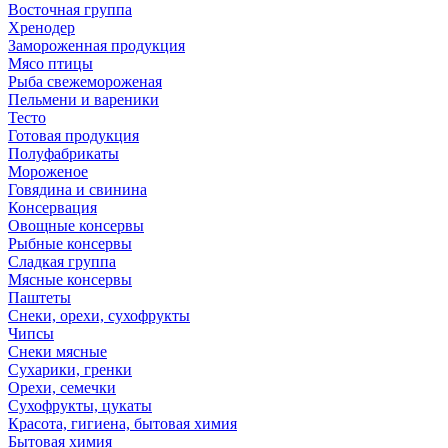
Восточная группа
Хренодер
Замороженная продукция
Мясо птицы
Рыба свежемороженая
Пельмени и вареники
Тесто
Готовая продукция
Полуфабрикаты
Мороженое
Говядина и свинина
Консервация
Овощные консервы
Рыбные консервы
Сладкая группа
Мясные консервы
Паштеты
Снеки, орехи, сухофрукты
Чипсы
Снеки мясные
Сухарики, гренки
Орехи, семечки
Сухофрукты, цукаты
Красота, гигиена, бытовая химия
Бытовая химия