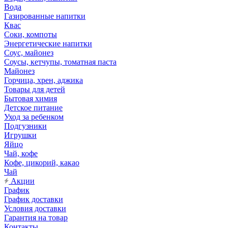
Вода
Газированные напитки
Квас
Соки, компоты
Энергетические напитки
Соус, майонез
Соусы, кетчупы, томатная паста
Майонез
Горчица, хрен, аджика
Товары для детей
Бытовая химия
Детское питание
Уход за ребенком
Подгузники
Игрушки
Яйцо
Чай, кофе
Кофе, цикорий, какао
Чай
Акции
График
График доставки
Условия доставки
Гарантия на товар
Контакты