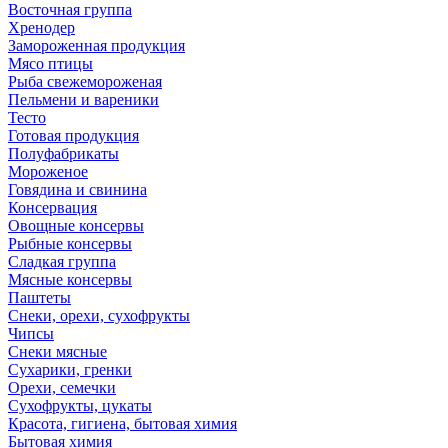
Восточная группа
Хренодер
Замороженная продукция
Мясо птицы
Рыба свежемороженая
Пельмени и вареники
Тесто
Готовая продукция
Полуфабрикаты
Мороженое
Говядина и свинина
Консервация
Овощные консервы
Рыбные консервы
Сладкая группа
Мясные консервы
Паштеты
Снеки, орехи, сухофрукты
Чипсы
Снеки мясные
Сухарики, гренки
Орехи, семечки
Сухофрукты, цукаты
Красота, гигиена, бытовая химия
Бытовая химия