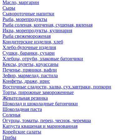
Масло, маргарин
Сыры
Сывороточные напитки
Рыба, морепродукты
Рыба соленая, копченая, сушеная, вяленая
Икра, морепродукты, кулинария
Рыба свежемороженая
Кондитерские изделия, хлеб
Хлебо-булочные изделия
Сушки, баранки, сухари
Хлебцы, отруби, злаковые батончики
Кексы, рулеты, круассаны
Печенье, пряники, вафли
Зефир, мармелад, пастила
Конфеты, драже, ирис
Восточные сладости, халва, сух.завтраки, попкорн
Торты, пирожные замороженные
Жевательная резинка
Шоколад и шоколадные батончики
Шоколадная паста
Соленья
Огурцы, томаты, перец, чеснок, черемша
Капуста квашеная и маринованная
Корейские салаты
Грибы