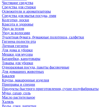
Чистящие средства
Средства для стирки
Освежители и ароматизаторы
Средства для мытья посуды, пмм
Колготки, носки
Красота и здоровье
Уход за телом
Уход за волосами
Туалетная бумага, бумажные полотенца, салфетки
Гигиена полости рта
Личная гигиена
Для дома и уборки
Мешки для мусора
Батарейки, канцтовары
Товары для уборки
Одноразовая посуда, пакеты фасовочные
Для домашних животных
Бакалея
Крупы, макаронные изделия
Приправы и специи
Продукты быстрого приготовления, сухие полуфабрикаты
Мука, сахар, соль
Масло растительное
Халяль
Воды, соки, напитки