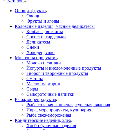
Каталог
Овощи, фрукты
Овощи
Фрукты и ягоды
Колбасные изделия, мясные деликатесы
Колбасы, ветчины
Сосиски, сардельки
Деликатесы
Снеки
Холодец, сало
Молочная продукция
Молоко и сливки
Йогурты и кисломолочные продукты
Творог и творожные продукты
Сметана
Масло, маргарин
Сыры
Сывороточные напитки
Рыба, морепродукты
Рыба соленая, копченая, сушеная, вяленая
Икра, морепродукты, кулинария
Рыба свежемороженая
Кондитерские изделия, хлеб
Хлебо-булочные изделия