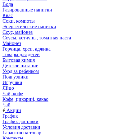
Вода
Газированные напитки
Квас
Соки, компоты
Энергетические напитки
Соус, майонез
Соусы, кетчупы, томатная паста
Майонез
Горчица, хрен, аджика
Товары для детей
Бытовая химия
Детское питание
Уход за ребенком
Подгузники
Игрушки
Яйцо
Чай, кофе
Кофе, цикорий, какао
Чай
Акции
График
График доставки
Условия доставки
Гарантия на товар
Контакты