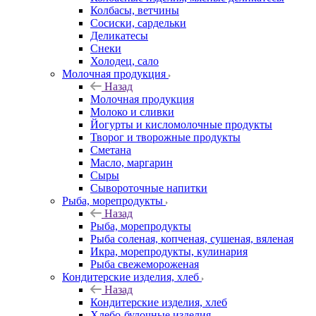
Колбасы, ветчины
Сосиски, сардельки
Деликатесы
Снеки
Холодец, сало
Молочная продукция
Назад
Молочная продукция
Молоко и сливки
Йогурты и кисломолочные продукты
Творог и творожные продукты
Сметана
Масло, маргарин
Сыры
Сывороточные напитки
Рыба, морепродукты
Назад
Рыба, морепродукты
Рыба соленая, копченая, сушеная, вяленая
Икра, морепродукты, кулинария
Рыба свежемороженая
Кондитерские изделия, хлеб
Назад
Кондитерские изделия, хлеб
Хлебо-булочные изделия