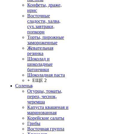
Конфеты, драже,
ирис
Восточные
сладости, халва,
сух.завтраки,
попкорн
Торты, пирожные
замороженные
Жевательная
резинка
Шоколад и
шоколадные
батончики
Шоколадная паста
+ ЕЩЕ 2
Соленья
Огурцы, томаты,
перец, чеснок,
черемша
Капуста квашеная и
маринованная
Корейские салаты
Грибы
Восточная группа