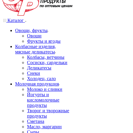
Каталог
Овощи, фрукты
Овощи
Фрукты и ягоды
Колбасные изделия,
мясные деликатесы
Колбасы, ветчины
Сосиски, сардельки
Деликатесы
Снеки
Холодец, сало
Молочная продукция
Молоко и сливки
Йогурты и
кисломолочные
продукты
Творог и творожные
продукты
Сметана
Масло, маргарин
Сыры