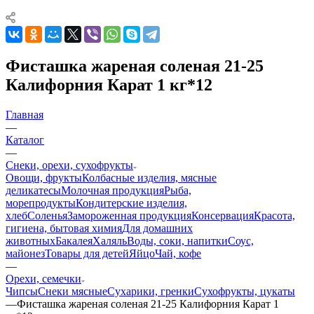
Фисташка жареная соленая 21-25
Калифорния Карат 1 кг*12
Главная
—
Каталог
—
Снеки, орехи, сухофрукты
Овощи, фрукты
Колбасные изделия, мясные
деликатесы
Молочная продукция
Рыба,
морепродукты
Кондитерские изделия,
хлеб
Соленья
Замороженная продукция
Консервация
Красота,
гигиена, бытовая химия
Для домашних
животных
Бакалея
Халяль
Воды, соки, напитки
Соус,
майонез
Товары для детей
Яйцо
Чай, кофе
—
Орехи, семечки
Чипсы
Снеки мясные
Сухарики, гренки
Сухофрукты, цукаты
—
Фисташка жареная соленая 21-25 Калифорния Карат 1