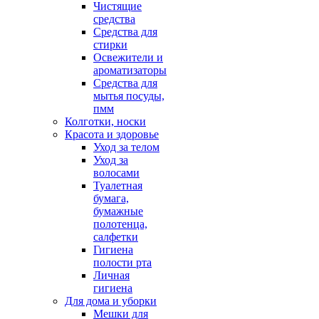
Чистящие
средства
Средства для
стирки
Освежители и
ароматизаторы
Средства для
мытья посуды,
пмм
Колготки, носки
Красота и здоровье
Уход за телом
Уход за
волосами
Туалетная
бумага,
бумажные
полотенца,
салфетки
Гигиена
полости рта
Личная
гигиена
Для дома и уборки
Мешки для