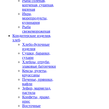
Рыба соленая,
копченая, сушеная,
вяленая
Икра,
морепродукты,
кулинария
Рыба
свежемороженая
Кондитерские изделия,
хлеб
Хлебо-булочные
изделия
Сушки, баранки,
сухари
Хлебцы, отруби,
злаковые батончики
Кексы, рулеты,
круассаны
Печенье, пряники,
вафли
Зефир, мармелад,
пастила
Конфеты, драже,
ирис
Восточные