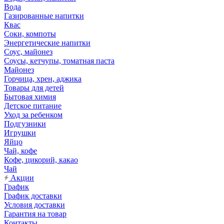
Вода
Газированные напитки
Квас
Соки, компоты
Энергетические напитки
Соус, майонез
Соусы, кетчупы, томатная паста
Майонез
Горчица, хрен, аджика
Товары для детей
Бытовая химия
Детское питание
Уход за ребенком
Подгузники
Игрушки
Яйцо
Чай, кофе
Кофе, цикорий, какао
Чай
Акции
График
График доставки
Условия доставки
Гарантия на товар
Контакты