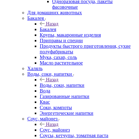
Одноразовая посуда, пакеты
фасовочные
Для домашних животных
Бакалея
Назад
Бакалея
Крупы, макаронные изделия
Приправы и специи
Продукты быстрого приготовления, сухие
полуфабрикаты
Мука, сахар, соль
Масло растительное
Халяль
Воды, соки, напитки
Назад
Воды, соки, напитки
Вода
Газированные напитки
Квас
Соки, компоты
Энергетические напитки
Соус, майонез
Назад
Соус, майонез
Соусы, кетчупы, томатная паста