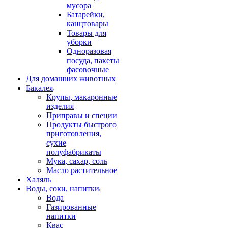
мусора
Батарейки,
канцтовары
Товары для
уборки
Одноразовая
посуда, пакеты
фасовочные
Для домашних животных
Бакалея
Крупы, макаронные
изделия
Приправы и специи
Продукты быстрого
приготовления,
сухие
полуфабрикаты
Мука, сахар, соль
Масло растительное
Халяль
Воды, соки, напитки
Вода
Газированные
напитки
Квас