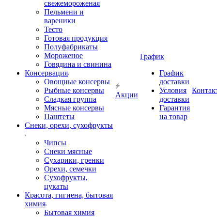
свежемороженая
Пельмени и
вареники
Тесто
Готовая продукция
Полуфабрикаты
Мороженое
График
Говядина и свинина
Консервация
График
Овощные консервы
доставки
Рыбные консервы
Условия
Контак
Акции
Сладкая группа
доставки
Мясные консервы
Гарантия
Паштеты
на товар
Снеки, орехи, сухофрукты
Чипсы
Снеки мясные
Сухарики, гренки
Орехи, семечки
Сухофрукты,
цукаты
Красота, гигиена, бытовая
химия
Бытовая химия