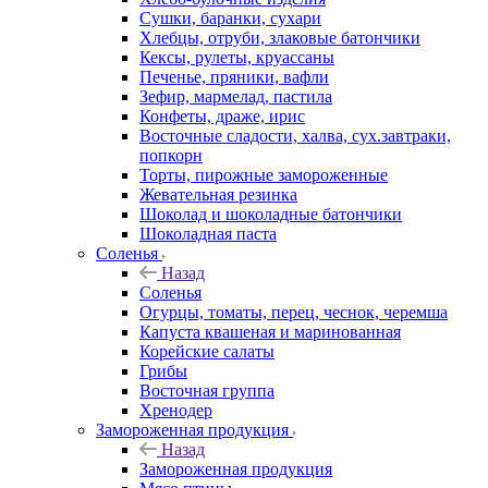
Сушки, баранки, сухари
Хлебцы, отруби, злаковые батончики
Кексы, рулеты, круассаны
Печенье, пряники, вафли
Зефир, мармелад, пастила
Конфеты, драже, ирис
Восточные сладости, халва, сух.завтраки,
попкорн
Торты, пирожные замороженные
Жевательная резинка
Шоколад и шоколадные батончики
Шоколадная паста
Соленья
Назад
Соленья
Огурцы, томаты, перец, чеснок, черемша
Капуста квашеная и маринованная
Корейские салаты
Грибы
Восточная группа
Хренодер
Замороженная продукция
Назад
Замороженная продукция