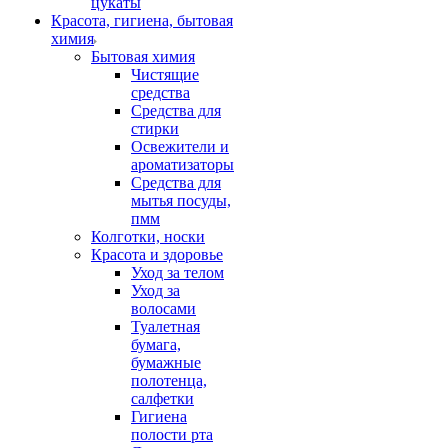
цукаты
Красота, гигиена, бытовая
химия
Бытовая химия
Чистящие
средства
Средства для
стирки
Освежители и
ароматизаторы
Средства для
мытья посуды,
пмм
Колготки, носки
Красота и здоровье
Уход за телом
Уход за
волосами
Туалетная
бумага,
бумажные
полотенца,
салфетки
Гигиена
полости рта