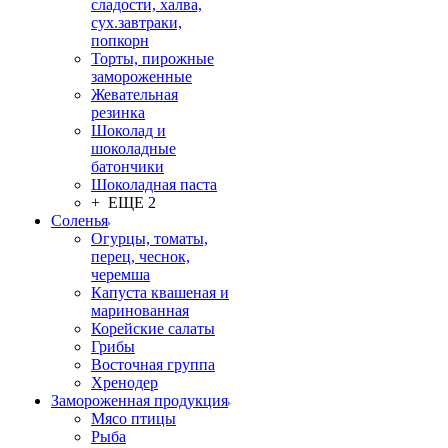
сладости, халва,
сух.завтраки,
попкорн
Торты, пирожные
замороженные
Жевательная
резинка
Шоколад и
шоколадные
батончики
Шоколадная паста
+ ЕЩЕ 2
Соленья
Огурцы, томаты,
перец, чеснок,
черемша
Капуста квашеная и
маринованная
Корейские салаты
Грибы
Восточная группа
Хренодер
Замороженная продукция
Мясо птицы
Рыба