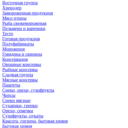
Восточная группа
Хренодер
Замороженная продукция
Мясо птицы
Рыба свежемороженая
Пельмени и вареники
Тесто
Готовая продукция
Полуфабрикаты
Мороженое
Говядина и свинина
Консервация
Овощные консервы
Рыбные консервы
Сладкая группа
Мясные консервы
Паштеты
Снеки, орехи, сухофрукты
Чипсы
Снеки мясные
Сухарики, гренки
Орехи, семечки
Сухофрукты, цукаты
Красота, гигиена, бытовая химия
Бытовая химия