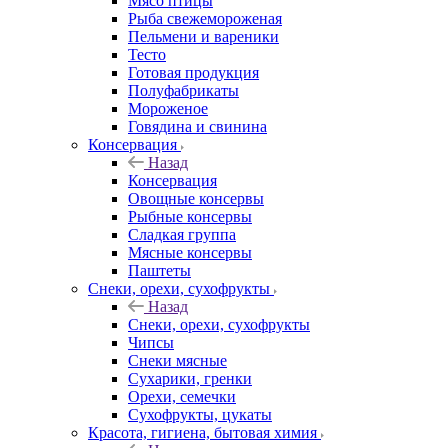
Мясо птицы
Рыба свежемороженая
Пельмени и вареники
Тесто
Готовая продукция
Полуфабрикаты
Мороженое
Говядина и свинина
Консервация
Назад
Консервация
Овощные консервы
Рыбные консервы
Сладкая группа
Мясные консервы
Паштеты
Снеки, орехи, сухофрукты
Назад
Снеки, орехи, сухофрукты
Чипсы
Снеки мясные
Сухарики, гренки
Орехи, семечки
Сухофрукты, цукаты
Красота, гигиена, бытовая химия