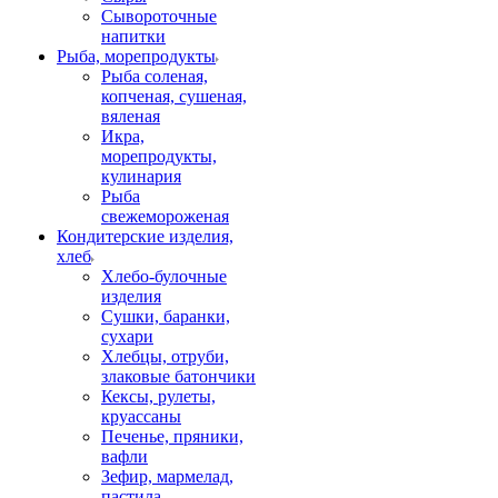
Сывороточные
напитки
Рыба, морепродукты
Рыба соленая,
копченая, сушеная,
вяленая
Икра,
морепродукты,
кулинария
Рыба
свежемороженая
Кондитерские изделия,
хлеб
Хлебо-булочные
изделия
Сушки, баранки,
сухари
Хлебцы, отруби,
злаковые батончики
Кексы, рулеты,
круассаны
Печенье, пряники,
вафли
Зефир, мармелад,
пастила