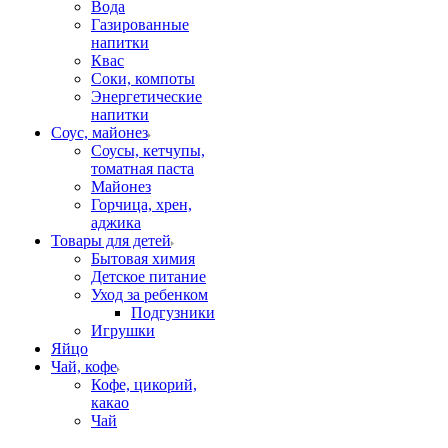
Вода
Газированные
напитки
Квас
Соки, компоты
Энергетические
напитки
Соус, майонез
Соусы, кетчупы,
томатная паста
Майонез
Горчица, хрен,
аджика
Товары для детей
Бытовая химия
Детское питание
Уход за ребенком
Подгузники
Игрушки
Яйцо
Чай, кофе
Кофе, цикорий,
какао
Чай