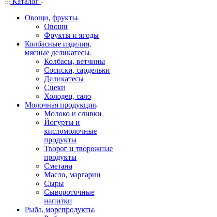
Каталог
Овощи, фрукты
Овощи
Фрукты и ягоды
Колбасные изделия,
мясные деликатесы
Колбасы, ветчины
Сосиски, сардельки
Деликатесы
Снеки
Холодец, сало
Молочная продукция
Молоко и сливки
Йогурты и
кисломолочные
продукты
Творог и творожные
продукты
Сметана
Масло, маргарин
Сыры
Сывороточные
напитки
Рыба, морепродукты