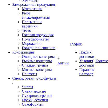
Хренодер
Замороженная продукция
Мясо птицы
Рыба
свежемороженая
Пельмени и
вареники
Тесто
Готовая продукция
Полуфабрикаты
Мороженое
График
Говядина и свинина
Консервация
График
Овощные консервы
доставки
Рыбные консервы
Условия
Контак
Акции
Сладкая группа
доставки
Мясные консервы
Гарантия
Паштеты
на товар
Снеки, орехи, сухофрукты
Чипсы
Снеки мясные
Сухарики, гренки
Орехи, семечки
Сухофрукты,