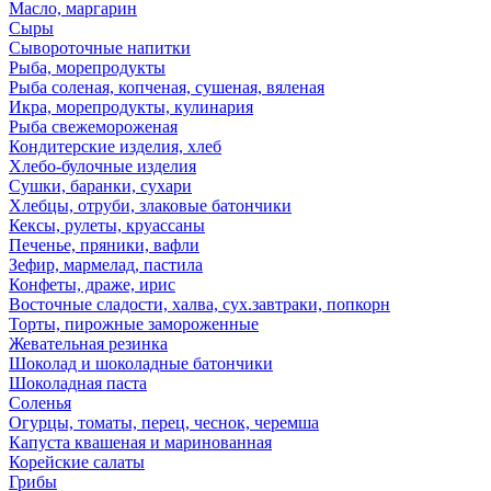
Масло, маргарин
Сыры
Сывороточные напитки
Рыба, морепродукты
Рыба соленая, копченая, сушеная, вяленая
Икра, морепродукты, кулинария
Рыба свежемороженая
Кондитерские изделия, хлеб
Хлебо-булочные изделия
Сушки, баранки, сухари
Хлебцы, отруби, злаковые батончики
Кексы, рулеты, круассаны
Печенье, пряники, вафли
Зефир, мармелад, пастила
Конфеты, драже, ирис
Восточные сладости, халва, сух.завтраки, попкорн
Торты, пирожные замороженные
Жевательная резинка
Шоколад и шоколадные батончики
Шоколадная паста
Соленья
Огурцы, томаты, перец, чеснок, черемша
Капуста квашеная и маринованная
Корейские салаты
Грибы