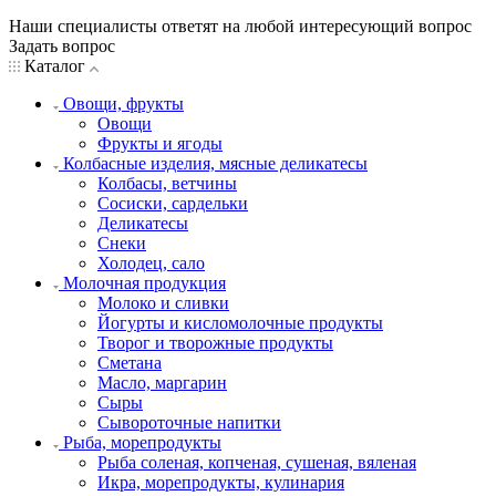
Наши специалисты ответят на любой интересующий вопрос
Задать вопрос
Каталог
Овощи, фрукты
Овощи
Фрукты и ягоды
Колбасные изделия, мясные деликатесы
Колбасы, ветчины
Сосиски, сардельки
Деликатесы
Снеки
Холодец, сало
Молочная продукция
Молоко и сливки
Йогурты и кисломолочные продукты
Творог и творожные продукты
Сметана
Масло, маргарин
Сыры
Сывороточные напитки
Рыба, морепродукты
Рыба соленая, копченая, сушеная, вяленая
Икра, морепродукты, кулинария