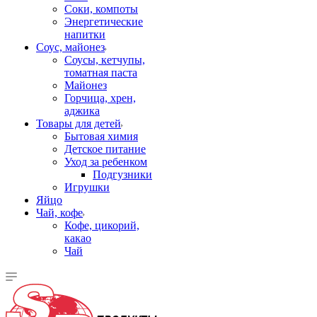
Соки, компоты
Энергетические
напитки
Соус, майонез
Соусы, кетчупы,
томатная паста
Майонез
Горчица, хрен,
аджика
Товары для детей
Бытовая химия
Детское питание
Уход за ребенком
Подгузники
Игрушки
Яйцо
Чай, кофе
Кофе, цикорий,
какао
Чай