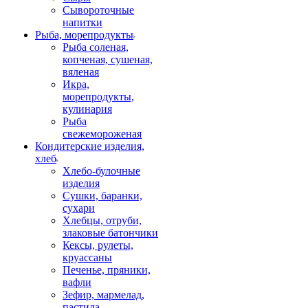
Сывороточные
напитки
Рыба, морепродукты
Рыба соленая,
копченая, сушеная,
вяленая
Икра,
морепродукты,
кулинария
Рыба
свежемороженая
Кондитерские изделия,
хлеб
Хлебо-булочные
изделия
Сушки, баранки,
сухари
Хлебцы, отруби,
злаковые батончики
Кексы, рулеты,
круассаны
Печенье, пряники,
вафли
Зефир, мармелад,
пастила