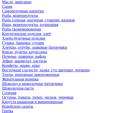
Масло, маргарин
Сыры
Сывороточные напитки
Рыба, морепродукты
Рыба соленая, копченая, сушеная, вяленая
Икра, морепродукты, кулинария
Рыба свежемороженая
Кондитерские изделия, хлеб
Хлебо-булочные изделия
Сушки, баранки, сухари
Хлебцы, отруби, злаковые батончики
Кексы, рулеты, круассаны
Печенье, пряники, вафли
Зефир, мармелад, пастила
Конфеты, драже, ирис
Восточные сладости, халва, сух.завтраки, попкорн
Торты, пирожные замороженные
Жевательная резинка
Шоколад и шоколадные батончики
Шоколадная паста
Соленья
Огурцы, томаты, перец, чеснок, черемша
Капуста квашеная и маринованная
Корейские салаты
Грибы