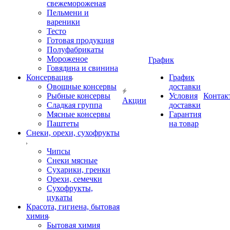
свежемороженая
Пельмени и
вареники
Тесто
Готовая продукция
Полуфабрикаты
Мороженое
График
Говядина и свинина
Консервация
График
Овощные консервы
доставки
Рыбные консервы
Условия
Контак
Акции
Сладкая группа
доставки
Мясные консервы
Гарантия
Паштеты
на товар
Снеки, орехи, сухофрукты
Чипсы
Снеки мясные
Сухарики, гренки
Орехи, семечки
Сухофрукты,
цукаты
Красота, гигиена, бытовая
химия
Бытовая химия