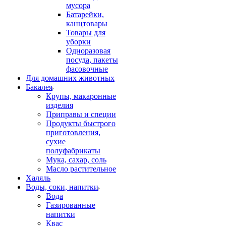
мусора
Батарейки,
канцтовары
Товары для
уборки
Одноразовая
посуда, пакеты
фасовочные
Для домашних животных
Бакалея
Крупы, макаронные
изделия
Приправы и специи
Продукты быстрого
приготовления,
сухие
полуфабрикаты
Мука, сахар, соль
Масло растительное
Халяль
Воды, соки, напитки
Вода
Газированные
напитки
Квас