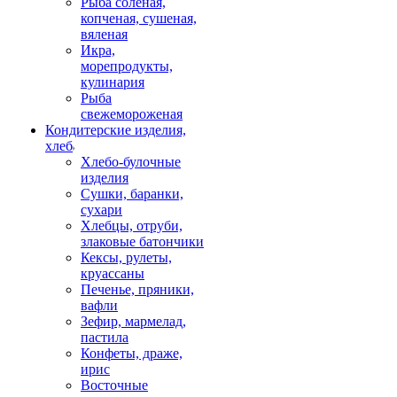
Рыба соленая,
копченая, сушеная,
вяленая
Икра,
морепродукты,
кулинария
Рыба
свежемороженая
Кондитерские изделия,
хлеб
Хлебо-булочные
изделия
Сушки, баранки,
сухари
Хлебцы, отруби,
злаковые батончики
Кексы, рулеты,
круассаны
Печенье, пряники,
вафли
Зефир, мармелад,
пастила
Конфеты, драже,
ирис
Восточные