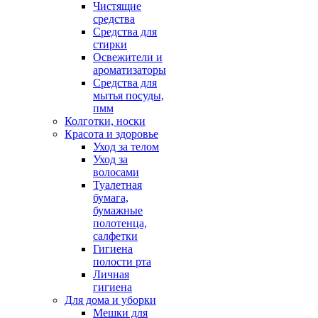
Чистящие
средства
Средства для
стирки
Освежители и
ароматизаторы
Средства для
мытья посуды,
пмм
Колготки, носки
Красота и здоровье
Уход за телом
Уход за
волосами
Туалетная
бумага,
бумажные
полотенца,
салфетки
Гигиена
полости рта
Личная
гигиена
Для дома и уборки
Мешки для