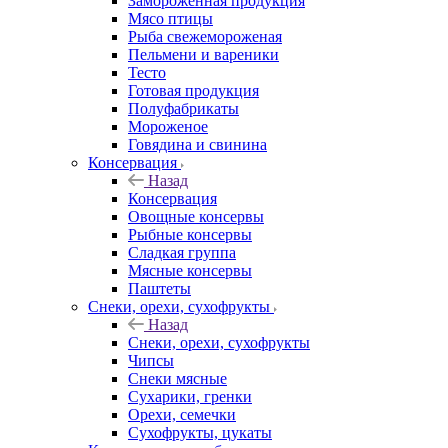
Замороженная продукция
Мясо птицы
Рыба свежемороженая
Пельмени и вареники
Тесто
Готовая продукция
Полуфабрикаты
Мороженое
Говядина и свинина
Консервация
Назад
Консервация
Овощные консервы
Рыбные консервы
Сладкая группа
Мясные консервы
Паштеты
Снеки, орехи, сухофрукты
Назад
Снеки, орехи, сухофрукты
Чипсы
Снеки мясные
Сухарики, гренки
Орехи, семечки
Сухофрукты, цукаты