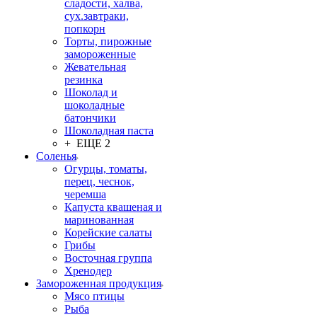
сладости, халва,
сух.завтраки,
попкорн
Торты, пирожные
замороженные
Жевательная
резинка
Шоколад и
шоколадные
батончики
Шоколадная паста
+ ЕЩЕ 2
Соленья
Огурцы, томаты,
перец, чеснок,
черемша
Капуста квашеная и
маринованная
Корейские салаты
Грибы
Восточная группа
Хренодер
Замороженная продукция
Мясо птицы
Рыба