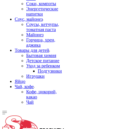
Соки, компоты
Энергетические
напитки
Соус, майонез
Соусы, кетчупы,
томатная паста
Майонез
Горчица, хрен,
аджика
Товары для детей
Бытовая химия
Детское питание
Уход за ребенком
Подгузники
Игрушки
Яйцо
Чай, кофе
Кофе, цикорий,
какао
Чай