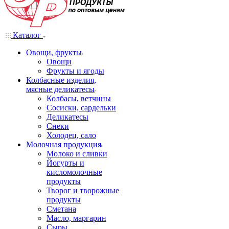
Каталог
Овощи, фрукты
Овощи
Фрукты и ягоды
Колбасные изделия,
мясные деликатесы
Колбасы, ветчины
Сосиски, сардельки
Деликатесы
Снеки
Холодец, сало
Молочная продукция
Молоко и сливки
Йогурты и
кисломолочные
продукты
Творог и творожные
продукты
Сметана
Масло, маргарин
Сыры