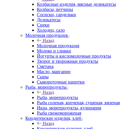
Колбасные изделия, мясные деликатесы
Колбасы, ветчины
Сосиски, сардельки
Деликатесы
Снеки
Холодец, сало
Молочная продукция
Назад
Молочная продукция
Молоко и сливки
Йогурты и кисломолочные продукты
Творог и творожные продукты
Сметана
Масло, маргарин
Сыры
Сывороточные напитки
Рыба, морепродукты
Назад
Рыба, морепродукты
Рыба соленая, копченая, сушеная, вяленая
Икра, морепродукты, кулинария
Рыба свежемороженая
Кондитерские изделия, хлеб
Назад
Кондитерские изделия, хлеб