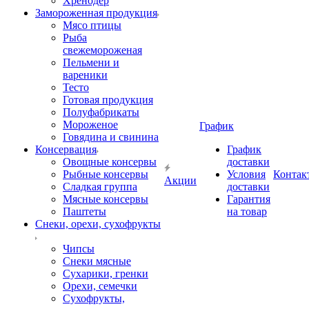
Хренодер
Замороженная продукция
Мясо птицы
Рыба
свежемороженая
Пельмени и
вареники
Тесто
Готовая продукция
Полуфабрикаты
Мороженое
График
Говядина и свинина
Консервация
График
Овощные консервы
доставки
Рыбные консервы
Условия
Контак
Акции
Сладкая группа
доставки
Мясные консервы
Гарантия
Паштеты
на товар
Снеки, орехи, сухофрукты
Чипсы
Снеки мясные
Сухарики, гренки
Орехи, семечки
Сухофрукты,