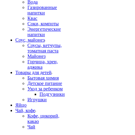
Вода
Газированные
напитки
Квас
Соки, компоты
Энергетические
напитки
Соус, майонез
Соусы, кетчупы,
томатная паста
Майонез
Горчица, хрен,
аджика
Товары для детей
Бытовая химия
Детское питание
Уход за ребенком
Подгузники
Игрушки
Яйцо
Чай, кофе
Кофе, цикорий,
какао
Чай