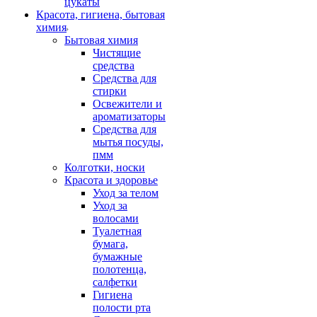
цукаты
Красота, гигиена, бытовая
химия
Бытовая химия
Чистящие
средства
Средства для
стирки
Освежители и
ароматизаторы
Средства для
мытья посуды,
пмм
Колготки, носки
Красота и здоровье
Уход за телом
Уход за
волосами
Туалетная
бумага,
бумажные
полотенца,
салфетки
Гигиена
полости рта