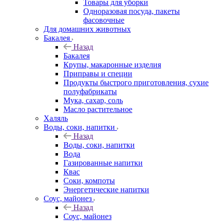
Товары для уборки
Одноразовая посуда, пакеты
фасовочные
Для домашних животных
Бакалея
Назад
Бакалея
Крупы, макаронные изделия
Приправы и специи
Продукты быстрого приготовления, сухие
полуфабрикаты
Мука, сахар, соль
Масло растительное
Халяль
Воды, соки, напитки
Назад
Воды, соки, напитки
Вода
Газированные напитки
Квас
Соки, компоты
Энергетические напитки
Соус, майонез
Назад
Соус, майонез