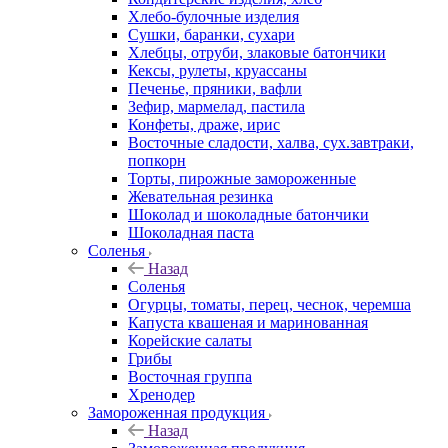
Хлебо-булочные изделия
Сушки, баранки, сухари
Хлебцы, отруби, злаковые батончики
Кексы, рулеты, круассаны
Печенье, пряники, вафли
Зефир, мармелад, пастила
Конфеты, драже, ирис
Восточные сладости, халва, сух.завтраки,
попкорн
Торты, пирожные замороженные
Жевательная резинка
Шоколад и шоколадные батончики
Шоколадная паста
Соленья
Назад
Соленья
Огурцы, томаты, перец, чеснок, черемша
Капуста квашеная и маринованная
Корейские салаты
Грибы
Восточная группа
Хренодер
Замороженная продукция
Назад