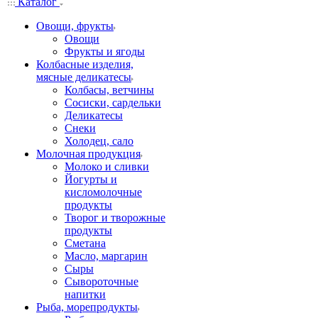
Каталог
Овощи, фрукты
Овощи
Фрукты и ягоды
Колбасные изделия,
мясные деликатесы
Колбасы, ветчины
Сосиски, сардельки
Деликатесы
Снеки
Холодец, сало
Молочная продукция
Молоко и сливки
Йогурты и
кисломолочные
продукты
Творог и творожные
продукты
Сметана
Масло, маргарин
Сыры
Сывороточные
напитки
Рыба, морепродукты