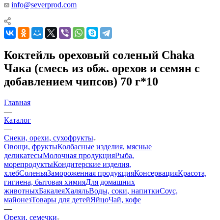
info@severprod.com
Коктейль ореховый соленый Chaka
Чака (смесь из обж. орехов и семян с
добавлением чипсов) 70 г*10
Главная
—
Каталог
—
Снеки, орехи, сухофрукты
Овощи, фрукты
Колбасные изделия, мясные
деликатесы
Молочная продукция
Рыба,
морепродукты
Кондитерские изделия,
хлеб
Соленья
Замороженная продукция
Консервация
Красота,
гигиена, бытовая химия
Для домашних
животных
Бакалея
Халяль
Воды, соки, напитки
Соус,
майонез
Товары для детей
Яйцо
Чай, кофе
—
Орехи, семечки