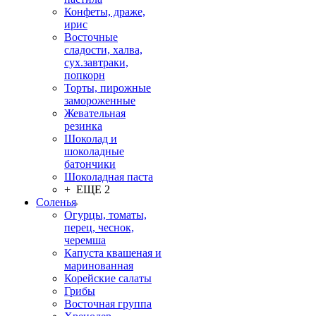
Конфеты, драже,
ирис
Восточные
сладости, халва,
сух.завтраки,
попкорн
Торты, пирожные
замороженные
Жевательная
резинка
Шоколад и
шоколадные
батончики
Шоколадная паста
+ ЕЩЕ 2
Соленья
Огурцы, томаты,
перец, чеснок,
черемша
Капуста квашеная и
маринованная
Корейские салаты
Грибы
Восточная группа