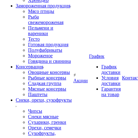
Хренодер
Замороженная продукция
Мясо птицы
Рыба
свежемороженая
Пельмени и
вареники
Тесто
Готовая продукция
Полуфабрикаты
Мороженое
График
Говядина и свинина
Консервация
График
Овощные консервы
доставки
Рыбные консервы
Условия
Контак
Акции
Сладкая группа
доставки
Мясные консервы
Гарантия
Паштеты
на товар
Снеки, орехи, сухофрукты
Чипсы
Снеки мясные
Сухарики, гренки
Орехи, семечки
Сухофрукты,