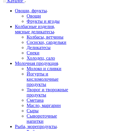
Каталог
Овощи, фрукты
Овощи
Фрукты и ягоды
Колбасные изделия,
мясные деликатесы
Колбасы, ветчины
Сосиски, сардельки
Деликатесы
Снеки
Холодец, сало
Молочная продукция
Молоко и сливки
Йогурты и
кисломолочные
продукты
Творог и творожные
продукты
Сметана
Масло, маргарин
Сыры
Сывороточные
напитки
Рыба, морепродукты