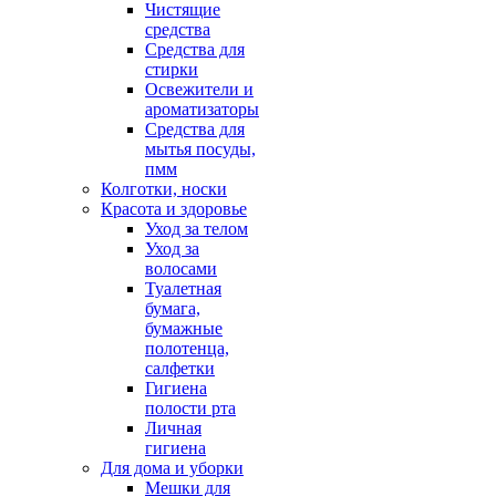
Чистящие
средства
Средства для
стирки
Освежители и
ароматизаторы
Средства для
мытья посуды,
пмм
Колготки, носки
Красота и здоровье
Уход за телом
Уход за
волосами
Туалетная
бумага,
бумажные
полотенца,
салфетки
Гигиена
полости рта
Личная
гигиена
Для дома и уборки
Мешки для