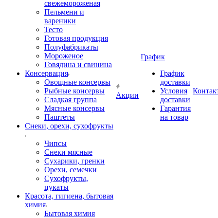
свежемороженая
Пельмени и
вареники
Тесто
Готовая продукция
Полуфабрикаты
Мороженое
График
Говядина и свинина
Консервация
График
Овощные консервы
доставки
Рыбные консервы
Условия
Контак
Акции
Сладкая группа
доставки
Мясные консервы
Гарантия
Паштеты
на товар
Снеки, орехи, сухофрукты
Чипсы
Снеки мясные
Сухарики, гренки
Орехи, семечки
Сухофрукты,
цукаты
Красота, гигиена, бытовая
химия
Бытовая химия