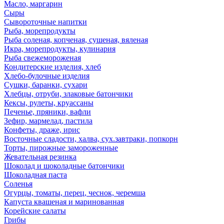
Масло, маргарин
Сыры
Сывороточные напитки
Рыба, морепродукты
Рыба соленая, копченая, сушеная, вяленая
Икра, морепродукты, кулинария
Рыба свежемороженая
Кондитерские изделия, хлеб
Хлебо-булочные изделия
Сушки, баранки, сухари
Хлебцы, отруби, злаковые батончики
Кексы, рулеты, круассаны
Печенье, пряники, вафли
Зефир, мармелад, пастила
Конфеты, драже, ирис
Восточные сладости, халва, сух.завтраки, попкорн
Торты, пирожные замороженные
Жевательная резинка
Шоколад и шоколадные батончики
Шоколадная паста
Соленья
Огурцы, томаты, перец, чеснок, черемша
Капуста квашеная и маринованная
Корейские салаты
Грибы