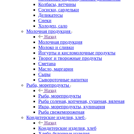
Колбасы, ветчины
Сосиски, сардельки
Деликатесы
Снеки
Холодец, сало
Молочная продукция
Назад
Молочная продукция
Молоко и сливки
Йогурты и кисломолочные продукты
Творог и творожные продукты
Сметана
Масло, маргарин
Сыры
Сывороточные напитки
Рыба, морепродукты
Назад
Рыба, морепродукты
Рыба соленая, копченая, сушеная, вяленая
Икра, морепродукты, кулинария
Рыба свежемороженая
Кондитерские изделия, хлеб
Назад
Кондитерские изделия, хлеб
Хлебо-булочные изделия