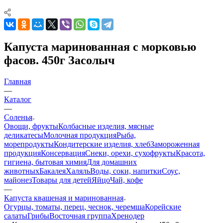
Капуста маринованная с морковью
фасов. 450г Засолыч
Главная
—
Каталог
—
Соленья
Овощи, фрукты
Колбасные изделия, мясные
деликатесы
Молочная продукция
Рыба,
морепродукты
Кондитерские изделия, хлеб
Замороженная
продукция
Консервация
Снеки, орехи, сухофрукты
Красота,
гигиена, бытовая химия
Для домашних
животных
Бакалея
Халяль
Воды, соки, напитки
Соус,
майонез
Товары для детей
Яйцо
Чай, кофе
—
Капуста квашеная и маринованная
Огурцы, томаты, перец, чеснок, черемша
Корейские
салаты
Грибы
Восточная группа
Хренодер