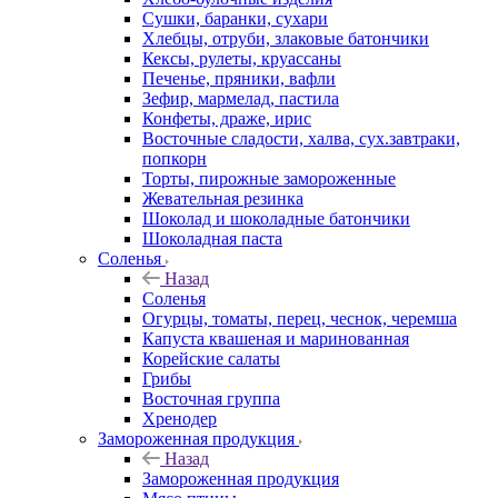
Сушки, баранки, сухари
Хлебцы, отруби, злаковые батончики
Кексы, рулеты, круассаны
Печенье, пряники, вафли
Зефир, мармелад, пастила
Конфеты, драже, ирис
Восточные сладости, халва, сух.завтраки,
попкорн
Торты, пирожные замороженные
Жевательная резинка
Шоколад и шоколадные батончики
Шоколадная паста
Соленья
Назад
Соленья
Огурцы, томаты, перец, чеснок, черемша
Капуста квашеная и маринованная
Корейские салаты
Грибы
Восточная группа
Хренодер
Замороженная продукция
Назад
Замороженная продукция