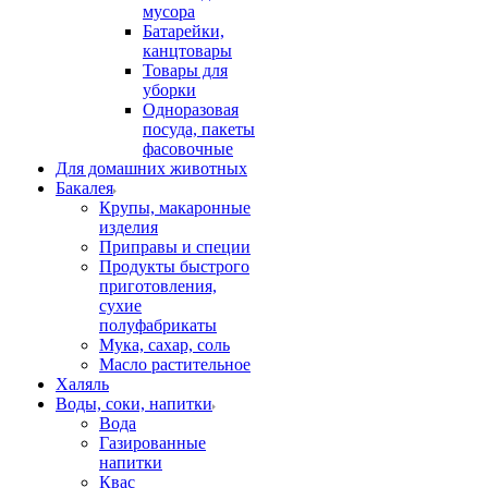
мусора
Батарейки,
канцтовары
Товары для
уборки
Одноразовая
посуда, пакеты
фасовочные
Для домашних животных
Бакалея
Крупы, макаронные
изделия
Приправы и специи
Продукты быстрого
приготовления,
сухие
полуфабрикаты
Мука, сахар, соль
Масло растительное
Халяль
Воды, соки, напитки
Вода
Газированные
напитки
Квас