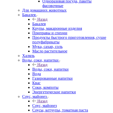
Одноразовая посуда, пакеты
фасовочные
Для домашних животных
Бакалея
Назад
Бакалея
Крупы, макаронные изделия
Приправы и специи
Продукты быстрого приготовления, сухие
полуфабрикаты
Мука, сахар, соль
Масло растительное
Халяль
Воды, соки, напитки
Назад
Воды, соки, напитки
Вода
Газированные напитки
Квас
Соки, компоты
Энергетические напитки
Соус, майонез
Назад
Соус, майонез
Соусы, кетчупы, томатная паста