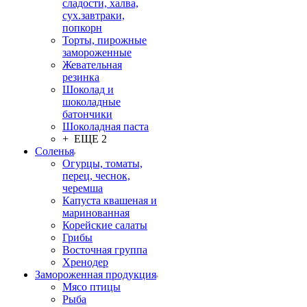
сладости, халва,
сух.завтраки,
попкорн
Торты, пирожные
замороженные
Жевательная
резинка
Шоколад и
шоколадные
батончики
Шоколадная паста
+ ЕЩЕ 2
Соленья
Огурцы, томаты,
перец, чеснок,
черемша
Капуста квашеная и
маринованная
Корейские салаты
Грибы
Восточная группа
Хренодер
Замороженная продукция
Мясо птицы
Рыба