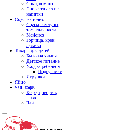
Соки, компоты
Энергетические
напитки
Соус, майонез
Соусы, кетчупы,
томатная паста
Майонез
Горчица, хрен,
аджика
Товары для детей
Бытовая химия
Детское питание
Уход за ребенком
Подгузники
Игрушки
Яйцо
Чай, кофе
Кофе, цикорий,
какао
Чай