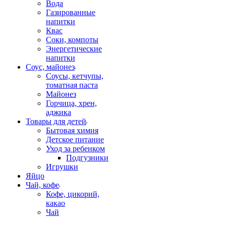
Вода
Газированные
напитки
Квас
Соки, компоты
Энергетические
напитки
Соус, майонез
Соусы, кетчупы,
томатная паста
Майонез
Горчица, хрен,
аджика
Товары для детей
Бытовая химия
Детское питание
Уход за ребенком
Подгузники
Игрушки
Яйцо
Чай, кофе
Кофе, цикорий,
какао
Чай