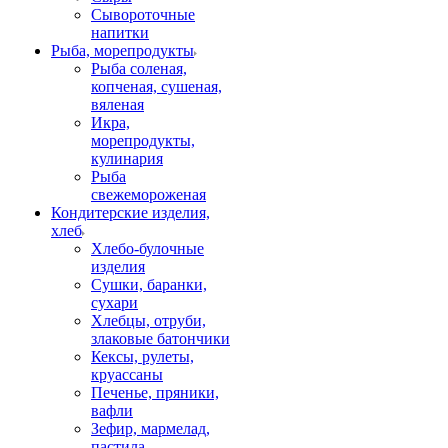
Сывороточные
напитки
Рыба, морепродукты
Рыба соленая,
копченая, сушеная,
вяленая
Икра,
морепродукты,
кулинария
Рыба
свежемороженая
Кондитерские изделия,
хлеб
Хлебо-булочные
изделия
Сушки, баранки,
сухари
Хлебцы, отруби,
злаковые батончики
Кексы, рулеты,
круассаны
Печенье, пряники,
вафли
Зефир, мармелад,
пастила