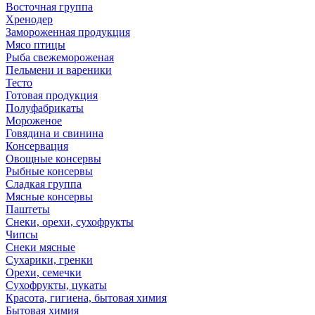
Восточная группа
Хренодер
Замороженная продукция
Мясо птицы
Рыба свежемороженая
Пельмени и вареники
Тесто
Готовая продукция
Полуфабрикаты
Мороженое
Говядина и свинина
Консервация
Овощные консервы
Рыбные консервы
Сладкая группа
Мясные консервы
Паштеты
Снеки, орехи, сухофрукты
Чипсы
Снеки мясные
Сухарики, гренки
Орехи, семечки
Сухофрукты, цукаты
Красота, гигиена, бытовая химия
Бытовая химия