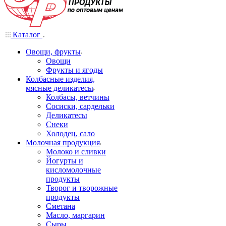
Каталог
Овощи, фрукты
Овощи
Фрукты и ягоды
Колбасные изделия,
мясные деликатесы
Колбасы, ветчины
Сосиски, сардельки
Деликатесы
Снеки
Холодец, сало
Молочная продукция
Молоко и сливки
Йогурты и
кисломолочные
продукты
Творог и творожные
продукты
Сметана
Масло, маргарин
Сыры