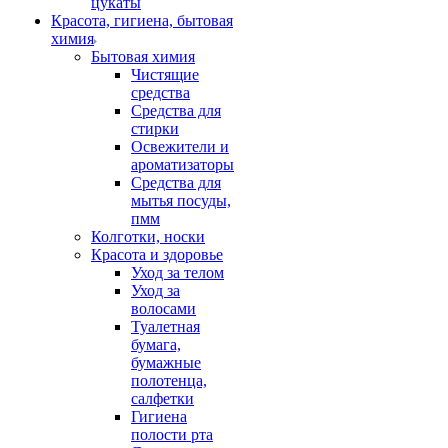
цукаты
Красота, гигиена, бытовая
химия
Бытовая химия
Чистящие
средства
Средства для
стирки
Освежители и
ароматизаторы
Средства для
мытья посуды,
пмм
Колготки, носки
Красота и здоровье
Уход за телом
Уход за
волосами
Туалетная
бумага,
бумажные
полотенца,
салфетки
Гигиена
полости рта