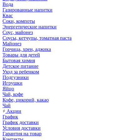
Вода
Газированные напитки
Квас
Соки, компоты
Энергетические напитки
Соус, майонез
Соусы, кетчупы, томатная паста
Майонез
Горчица, хрен, аджика
Товары для детей
Бытовая химия
Детское питание
Уход за ребенком
Подгузники
Игрушки
Яйцо
Чай, кофе
Кофе, цикорий, какао
Чай
Акции
График
График доставки
Условия доставки
Гарантия на товар
Контакты