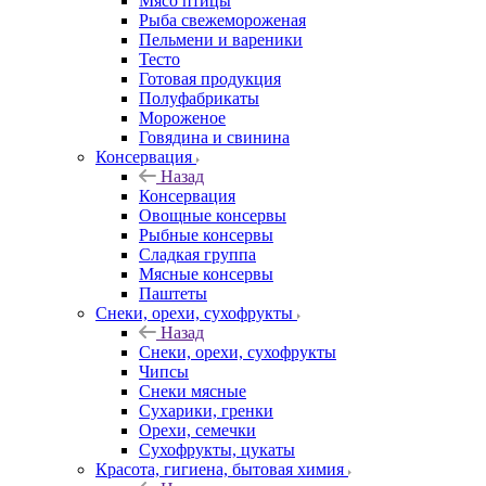
Мясо птицы
Рыба свежемороженая
Пельмени и вареники
Тесто
Готовая продукция
Полуфабрикаты
Мороженое
Говядина и свинина
Консервация
Назад
Консервация
Овощные консервы
Рыбные консервы
Сладкая группа
Мясные консервы
Паштеты
Снеки, орехи, сухофрукты
Назад
Снеки, орехи, сухофрукты
Чипсы
Снеки мясные
Сухарики, гренки
Орехи, семечки
Сухофрукты, цукаты
Красота, гигиена, бытовая химия