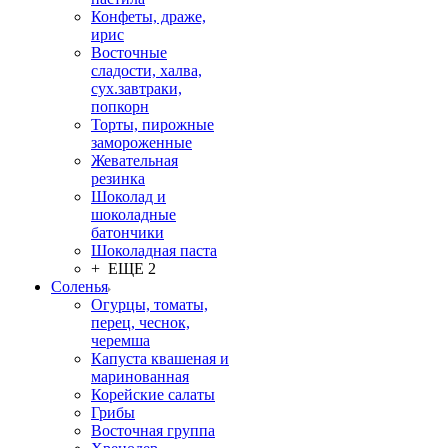
Конфеты, драже,
ирис
Восточные
сладости, халва,
сух.завтраки,
попкорн
Торты, пирожные
замороженные
Жевательная
резинка
Шоколад и
шоколадные
батончики
Шоколадная паста
+ ЕЩЕ 2
Соленья
Огурцы, томаты,
перец, чеснок,
черемша
Капуста квашеная и
маринованная
Корейские салаты
Грибы
Восточная группа