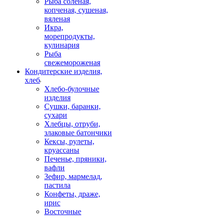
Рыба соленая,
копченая, сушеная,
вяленая
Икра,
морепродукты,
кулинария
Рыба
свежемороженая
Кондитерские изделия,
хлеб
Хлебо-булочные
изделия
Сушки, баранки,
сухари
Хлебцы, отруби,
злаковые батончики
Кексы, рулеты,
круассаны
Печенье, пряники,
вафли
Зефир, мармелад,
пастила
Конфеты, драже,
ирис
Восточные