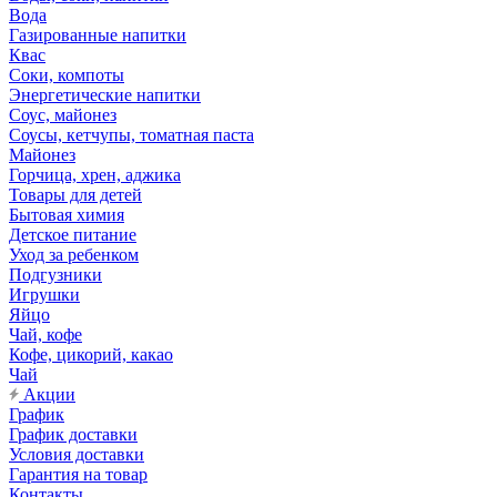
Вода
Газированные напитки
Квас
Соки, компоты
Энергетические напитки
Соус, майонез
Соусы, кетчупы, томатная паста
Майонез
Горчица, хрен, аджика
Товары для детей
Бытовая химия
Детское питание
Уход за ребенком
Подгузники
Игрушки
Яйцо
Чай, кофе
Кофе, цикорий, какао
Чай
Акции
График
График доставки
Условия доставки
Гарантия на товар
Контакты