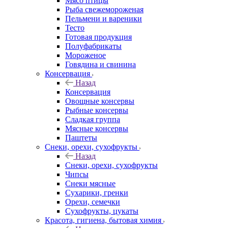
Мясо птицы
Рыба свежемороженая
Пельмени и вареники
Тесто
Готовая продукция
Полуфабрикаты
Мороженое
Говядина и свинина
Консервация
Назад
Консервация
Овощные консервы
Рыбные консервы
Сладкая группа
Мясные консервы
Паштеты
Снеки, орехи, сухофрукты
Назад
Снеки, орехи, сухофрукты
Чипсы
Снеки мясные
Сухарики, гренки
Орехи, семечки
Сухофрукты, цукаты
Красота, гигиена, бытовая химия