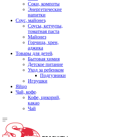
Соки, компоты
Энергетические
напитки
Соус, майонез
Соусы, кетчупы,
томатная паста
Майонез
Горчица, хрен,
аджика
Товары для детей
Бытовая химия
Детское питание
Уход за ребенком
Подгузники
Игрушки
Яйцо
Чай, кофе
Кофе, цикорий,
какао
Чай