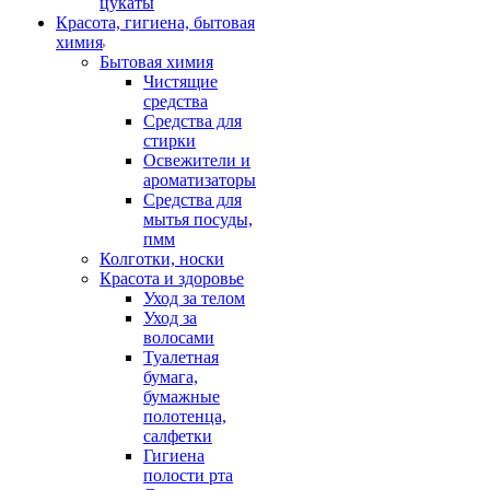
цукаты
Красота, гигиена, бытовая
химия
Бытовая химия
Чистящие
средства
Средства для
стирки
Освежители и
ароматизаторы
Средства для
мытья посуды,
пмм
Колготки, носки
Красота и здоровье
Уход за телом
Уход за
волосами
Туалетная
бумага,
бумажные
полотенца,
салфетки
Гигиена
полости рта