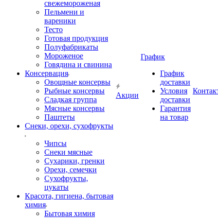
свежемороженая
Пельмени и
вареники
Тесто
Готовая продукция
Полуфабрикаты
Мороженое
График
Говядина и свинина
Консервация
График
Овощные консервы
доставки
Рыбные консервы
Условия
Контак
Акции
Сладкая группа
доставки
Мясные консервы
Гарантия
Паштеты
на товар
Снеки, орехи, сухофрукты
Чипсы
Снеки мясные
Сухарики, гренки
Орехи, семечки
Сухофрукты,
цукаты
Красота, гигиена, бытовая
химия
Бытовая химия