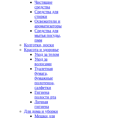
Чистящие
средства
Средства для
стирки
Освежители и
ароматизаторы
Средства для
мытья посуды,
пмм
Колготки, носки
Красота и здоровье
Уход за телом
Уход за
волосами
Туалетная
бумага,
бумажные
полотенца,
салфетки
Гигиена
полости рта
Личная
гигиена
Для дома и уборки
Мешки для