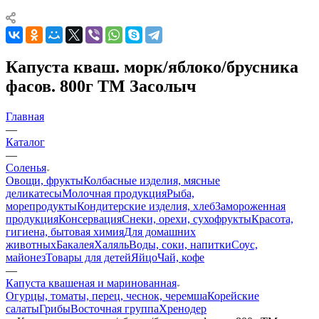
Капуста кваш. морк/яблоко/брусника
фасов. 800г ТМ Засолыч
Главная
—
Каталог
—
Соленья
Овощи, фрукты
Колбасные изделия, мясные
деликатесы
Молочная продукция
Рыба,
морепродукты
Кондитерские изделия, хлеб
Замороженная
продукция
Консервация
Снеки, орехи, сухофрукты
Красота,
гигиена, бытовая химия
Для домашних
животных
Бакалея
Халяль
Воды, соки, напитки
Соус,
майонез
Товары для детей
Яйцо
Чай, кофе
—
Капуста квашеная и маринованная
Огурцы, томаты, перец, чеснок, черемша
Корейские
салаты
Грибы
Восточная группа
Хренодер