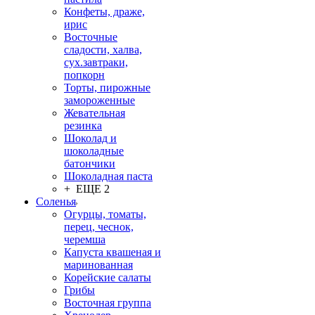
Конфеты, драже,
ирис
Восточные
сладости, халва,
сух.завтраки,
попкорн
Торты, пирожные
замороженные
Жевательная
резинка
Шоколад и
шоколадные
батончики
Шоколадная паста
+ ЕЩЕ 2
Соленья
Огурцы, томаты,
перец, чеснок,
черемша
Капуста квашеная и
маринованная
Корейские салаты
Грибы
Восточная группа