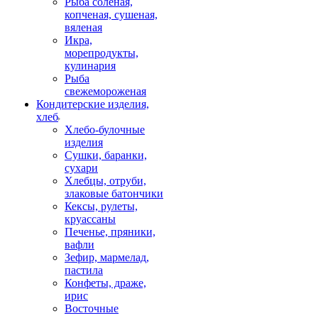
Рыба соленая,
копченая, сушеная,
вяленая
Икра,
морепродукты,
кулинария
Рыба
свежемороженая
Кондитерские изделия,
хлеб
Хлебо-булочные
изделия
Сушки, баранки,
сухари
Хлебцы, отруби,
злаковые батончики
Кексы, рулеты,
круассаны
Печенье, пряники,
вафли
Зефир, мармелад,
пастила
Конфеты, драже,
ирис
Восточные