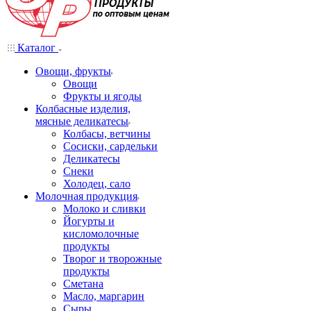
Каталог
Овощи, фрукты
Овощи
Фрукты и ягоды
Колбасные изделия,
мясные деликатесы
Колбасы, ветчины
Сосиски, сардельки
Деликатесы
Снеки
Холодец, сало
Молочная продукция
Молоко и сливки
Йогурты и
кисломолочные
продукты
Творог и творожные
продукты
Сметана
Масло, маргарин
Сыры