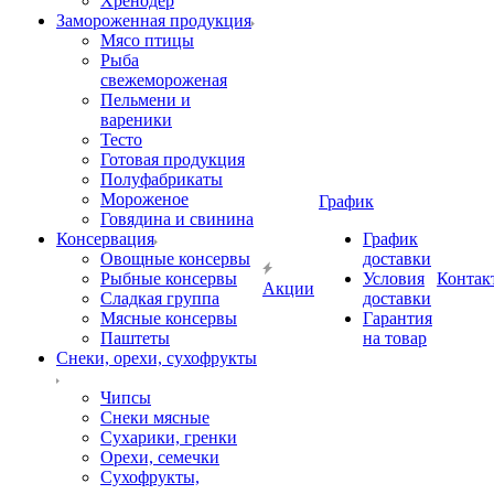
Хренодер
Замороженная продукция
Мясо птицы
Рыба
свежемороженая
Пельмени и
вареники
Тесто
Готовая продукция
Полуфабрикаты
Мороженое
График
Говядина и свинина
Консервация
График
Овощные консервы
доставки
Рыбные консервы
Условия
Контак
Акции
Сладкая группа
доставки
Мясные консервы
Гарантия
Паштеты
на товар
Снеки, орехи, сухофрукты
Чипсы
Снеки мясные
Сухарики, гренки
Орехи, семечки
Сухофрукты,