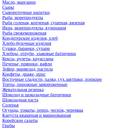
Масло, маргарин
Сыры
Сывороточные напитки
Рыба, морепродукты
Рыба соленая, копченая, сушеная, вяленая
Икра, морепродукты, кулинария
Рыба свежемороженая
Кондитерские изделия, хлеб
Хлебо-булочные изделия
Сушки, баранки, сухари
Хлебцы, отруби, злаковые батончики
Кексы, рулеты, круассаны
Печенье, пряники, вафли
Зефир, мармелад, пастила
Конфеты, драже, ирис
Восточные сладости, халва, сух.завтраки, попкорн
Торты, пирожные замороженные
Жевательная резинка
Шоколад и шоколадные батончики
Шоколадная паста
Соленья
Огурцы, томаты, перец, чеснок, черемша
Капуста квашеная и маринованная
Корейские салаты
Грибы