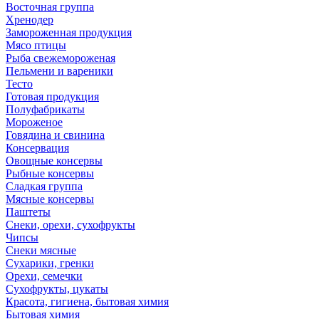
Восточная группа
Хренодер
Замороженная продукция
Мясо птицы
Рыба свежемороженая
Пельмени и вареники
Тесто
Готовая продукция
Полуфабрикаты
Мороженое
Говядина и свинина
Консервация
Овощные консервы
Рыбные консервы
Сладкая группа
Мясные консервы
Паштеты
Снеки, орехи, сухофрукты
Чипсы
Снеки мясные
Сухарики, гренки
Орехи, семечки
Сухофрукты, цукаты
Красота, гигиена, бытовая химия
Бытовая химия