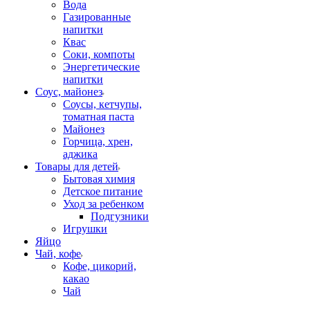
Вода
Газированные
напитки
Квас
Соки, компоты
Энергетические
напитки
Соус, майонез
Соусы, кетчупы,
томатная паста
Майонез
Горчица, хрен,
аджика
Товары для детей
Бытовая химия
Детское питание
Уход за ребенком
Подгузники
Игрушки
Яйцо
Чай, кофе
Кофе, цикорий,
какао
Чай