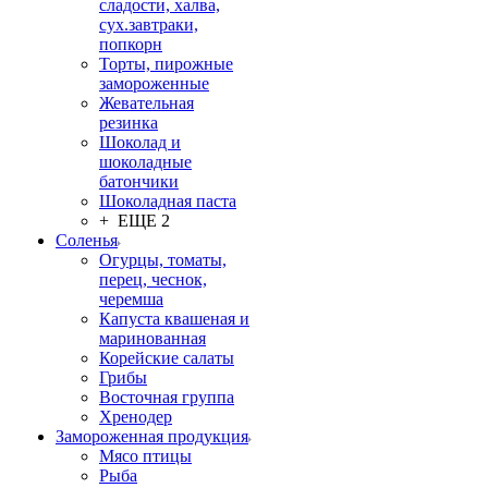
сладости, халва,
сух.завтраки,
попкорн
Торты, пирожные
замороженные
Жевательная
резинка
Шоколад и
шоколадные
батончики
Шоколадная паста
+ ЕЩЕ 2
Соленья
Огурцы, томаты,
перец, чеснок,
черемша
Капуста квашеная и
маринованная
Корейские салаты
Грибы
Восточная группа
Хренодер
Замороженная продукция
Мясо птицы
Рыба