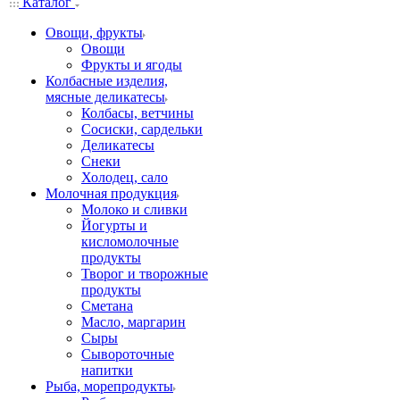
Каталог
Овощи, фрукты
Овощи
Фрукты и ягоды
Колбасные изделия,
мясные деликатесы
Колбасы, ветчины
Сосиски, сардельки
Деликатесы
Снеки
Холодец, сало
Молочная продукция
Молоко и сливки
Йогурты и
кисломолочные
продукты
Творог и творожные
продукты
Сметана
Масло, маргарин
Сыры
Сывороточные
напитки
Рыба, морепродукты