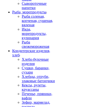
Сывороточные
напитки
Рыба, морепродукты
Рыба соленая,
копченая, сушеная,
вяленая
Икра,
морепродукты,
кулинария
Рыба
свежемороженая
Кондитерские изделия,
хлеб
Хлебо-булочные
изделия
Сушки, баранки,
сухари
Хлебцы, отруби,
злаковые батончики
Кексы, рулеты,
круассаны
Печенье, пряники,
вафли
Зефир, мармелад,
пастила