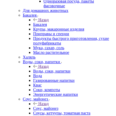
Одноразовая посуда, пакеты
фасовочные
Для домашних животных
Бакалея
Назад
Бакалея
Крупы, макаронные изделия
Приправы и специи
Продукты быстрого приготовления, сухие
полуфабрикаты
Мука, сахар, соль
Масло растительное
Халяль
Воды, соки, напитки
Назад
Воды, соки, напитки
Вода
Газированные напитки
Квас
Соки, компоты
Энергетические напитки
Соус, майонез
Назад
Соус, майонез
Соусы, кетчупы, томатная паста