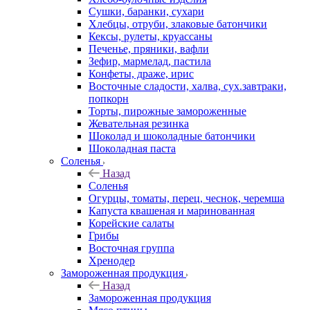
Сушки, баранки, сухари
Хлебцы, отруби, злаковые батончики
Кексы, рулеты, круассаны
Печенье, пряники, вафли
Зефир, мармелад, пастила
Конфеты, драже, ирис
Восточные сладости, халва, сух.завтраки,
попкорн
Торты, пирожные замороженные
Жевательная резинка
Шоколад и шоколадные батончики
Шоколадная паста
Соленья
Назад
Соленья
Огурцы, томаты, перец, чеснок, черемша
Капуста квашеная и маринованная
Корейские салаты
Грибы
Восточная группа
Хренодер
Замороженная продукция
Назад
Замороженная продукция