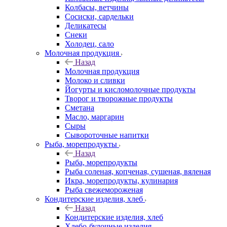
Колбасы, ветчины
Сосиски, сардельки
Деликатесы
Снеки
Холодец, сало
Молочная продукция
Назад
Молочная продукция
Молоко и сливки
Йогурты и кисломолочные продукты
Творог и творожные продукты
Сметана
Масло, маргарин
Сыры
Сывороточные напитки
Рыба, морепродукты
Назад
Рыба, морепродукты
Рыба соленая, копченая, сушеная, вяленая
Икра, морепродукты, кулинария
Рыба свежемороженая
Кондитерские изделия, хлеб
Назад
Кондитерские изделия, хлеб
Хлебо-булочные изделия