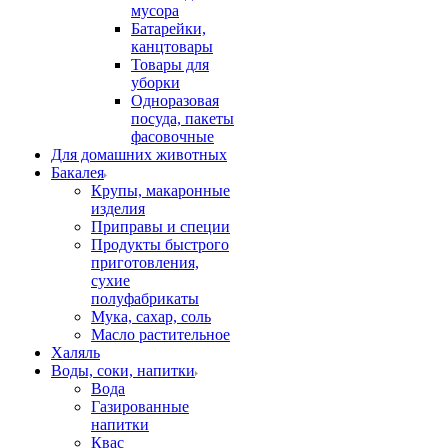
мусора
Батарейки,
канцтовары
Товары для
уборки
Одноразовая
посуда, пакеты
фасовочные
Для домашних животных
Бакалея
Крупы, макаронные
изделия
Приправы и специи
Продукты быстрого
приготовления,
сухие
полуфабрикаты
Мука, сахар, соль
Масло растительное
Халяль
Воды, соки, напитки
Вода
Газированные
напитки
Квас