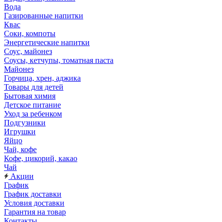
Вода
Газированные напитки
Квас
Соки, компоты
Энергетические напитки
Соус, майонез
Соусы, кетчупы, томатная паста
Майонез
Горчица, хрен, аджика
Товары для детей
Бытовая химия
Детское питание
Уход за ребенком
Подгузники
Игрушки
Яйцо
Чай, кофе
Кофе, цикорий, какао
Чай
Акции
График
График доставки
Условия доставки
Гарантия на товар
Контакты