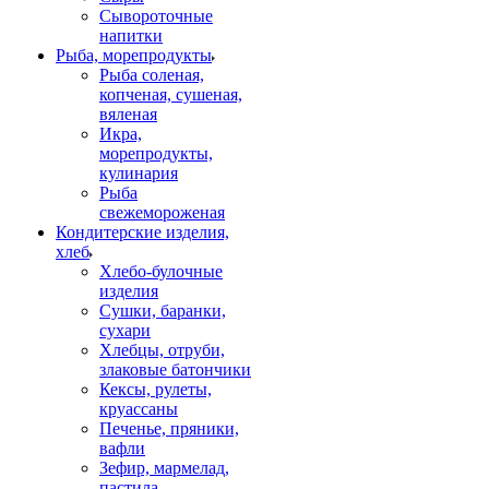
Сывороточные
напитки
Рыба, морепродукты
Рыба соленая,
копченая, сушеная,
вяленая
Икра,
морепродукты,
кулинария
Рыба
свежемороженая
Кондитерские изделия,
хлеб
Хлебо-булочные
изделия
Сушки, баранки,
сухари
Хлебцы, отруби,
злаковые батончики
Кексы, рулеты,
круассаны
Печенье, пряники,
вафли
Зефир, мармелад,
пастила