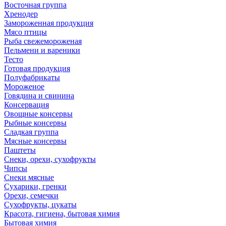
Восточная группа
Хренодер
Замороженная продукция
Мясо птицы
Рыба свежемороженая
Пельмени и вареники
Тесто
Готовая продукция
Полуфабрикаты
Мороженое
Говядина и свинина
Консервация
Овощные консервы
Рыбные консервы
Сладкая группа
Мясные консервы
Паштеты
Снеки, орехи, сухофрукты
Чипсы
Снеки мясные
Сухарики, гренки
Орехи, семечки
Сухофрукты, цукаты
Красота, гигиена, бытовая химия
Бытовая химия