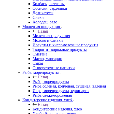
Колбасы, ветчины
Сосиски, сардельки
Деликатесы
Снеки
Холодец, сало
Молочная продукция
Назад
Молочная продукция
Молоко и сливки
Йогурты и кисломолочные продукты
Творог и творожные продукты
Сметана
Масло, маргарин
Сыры
Сывороточные напитки
Рыба, морепродукты
Назад
Рыба, морепродукты
Рыба соленая, копченая, сушеная, вяленая
Икра, морепродукты, кулинария
Рыба свежемороженая
Кондитерские изделия, хлеб
Назад
Кондитерские изделия, хлеб
Хлебо-булочные изделия