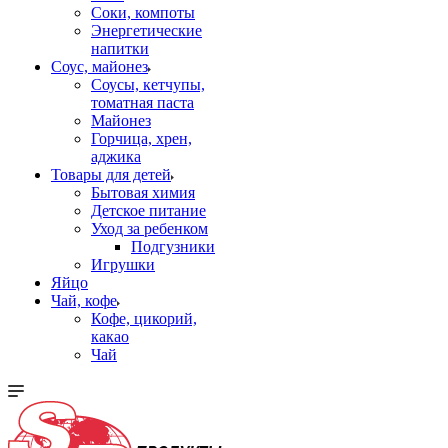
Соки, компоты
Энергетические
напитки
Соус, майонез
Соусы, кетчупы,
томатная паста
Майонез
Горчица, хрен,
аджика
Товары для детей
Бытовая химия
Детское питание
Уход за ребенком
Подгузники
Игрушки
Яйцо
Чай, кофе
Кофе, цикорий,
какао
Чай