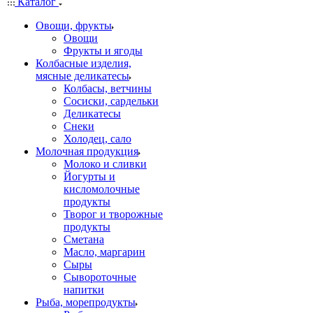
Каталог
Овощи, фрукты
Овощи
Фрукты и ягоды
Колбасные изделия,
мясные деликатесы
Колбасы, ветчины
Сосиски, сардельки
Деликатесы
Снеки
Холодец, сало
Молочная продукция
Молоко и сливки
Йогурты и
кисломолочные
продукты
Творог и творожные
продукты
Сметана
Масло, маргарин
Сыры
Сывороточные
напитки
Рыба, морепродукты