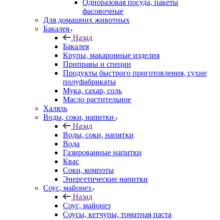
Одноразовая посуда, пакеты
фасовочные
Для домашних животных
Бакалея
Назад
Бакалея
Крупы, макаронные изделия
Приправы и специи
Продукты быстрого приготовления, сухие
полуфабрикаты
Мука, сахар, соль
Масло растительное
Халяль
Воды, соки, напитки
Назад
Воды, соки, напитки
Вода
Газированные напитки
Квас
Соки, компоты
Энергетические напитки
Соус, майонез
Назад
Соус, майонез
Соусы, кетчупы, томатная паста