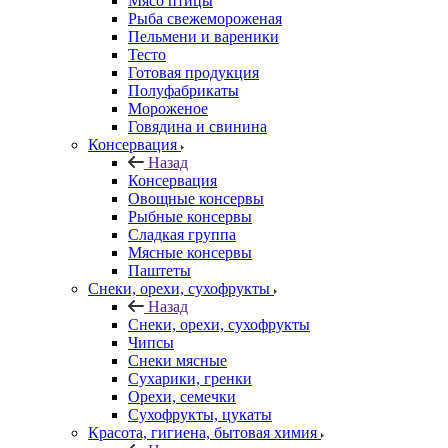
Мясо птицы
Рыба свежемороженая
Пельмени и вареники
Тесто
Готовая продукция
Полуфабрикаты
Мороженое
Говядина и свинина
Консервация
Назад
Консервация
Овощные консервы
Рыбные консервы
Сладкая группа
Мясные консервы
Паштеты
Снеки, орехи, сухофрукты
Назад
Снеки, орехи, сухофрукты
Чипсы
Снеки мясные
Сухарики, гренки
Орехи, семечки
Сухофрукты, цукаты
Красота, гигиена, бытовая химия