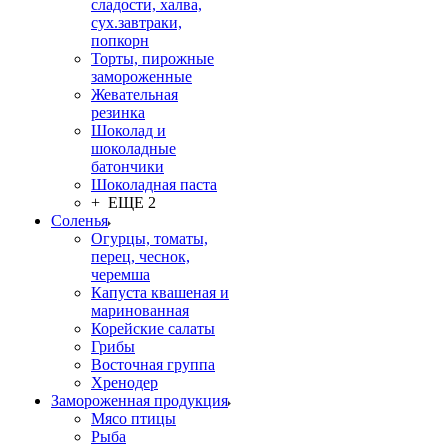
сладости, халва,
сух.завтраки,
попкорн
Торты, пирожные
замороженные
Жевательная
резинка
Шоколад и
шоколадные
батончики
Шоколадная паста
+ ЕЩЕ 2
Соленья
Огурцы, томаты,
перец, чеснок,
черемша
Капуста квашеная и
маринованная
Корейские салаты
Грибы
Восточная группа
Хренодер
Замороженная продукция
Мясо птицы
Рыба