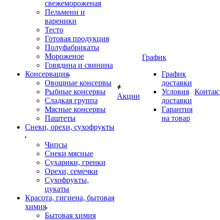
свежемороженая
Пельмени и
вареники
Тесто
Готовая продукция
Полуфабрикаты
Мороженое
График
Говядина и свинина
Консервация
График
Овощные консервы
доставки
Рыбные консервы
Условия
Контак
Акции
Сладкая группа
доставки
Мясные консервы
Гарантия
Паштеты
на товар
Снеки, орехи, сухофрукты
Чипсы
Снеки мясные
Сухарики, гренки
Орехи, семечки
Сухофрукты,
цукаты
Красота, гигиена, бытовая
химия
Бытовая химия