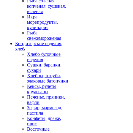
Рыба соленая,
копченая, сушеная,
вяленая
Икра,
морепродукты,
кулинария
Рыба
свежемороженая
Кондитерские изделия,
хлеб
Хлебо-булочные
изделия
Сушки, баранки,
сухари
Хлебцы, отруби,
злаковые батончики
Кексы, рулеты,
круассаны
Печенье, пряники,
вафли
Зефир, мармелад,
пастила
Конфеты, драже,
ирис
Восточные