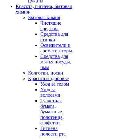
цукаты
Красота, гигиена, бытовая
химия
Бытовая химия
Чистящие
средства
Средства для
стирки
Освежители и
ароматизаторы
Средства для
мытья посуды,
пмм
Колготки, носки
Красота и здоровье
Уход за телом
Уход за
волосами
Туалетная
бумага,
бумажные
полотенца,
салфетки
Гигиена
полости рта