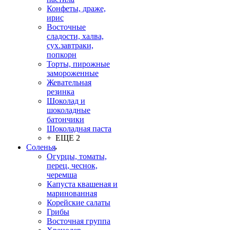
Конфеты, драже,
ирис
Восточные
сладости, халва,
сух.завтраки,
попкорн
Торты, пирожные
замороженные
Жевательная
резинка
Шоколад и
шоколадные
батончики
Шоколадная паста
+ ЕЩЕ 2
Соленья
Огурцы, томаты,
перец, чеснок,
черемша
Капуста квашеная и
маринованная
Корейские салаты
Грибы
Восточная группа