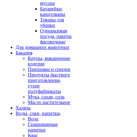
мусора
Батарейки,
канцтовары
Товары для
уборки
Одноразовая
посуда, пакеты
фасовочные
Для домашних животных
Бакалея
Крупы, макаронные
изделия
Приправы и специи
Продукты быстрого
приготовления,
сухие
полуфабрикаты
Мука, сахар, соль
Масло растительное
Халяль
Воды, соки, напитки
Вода
Газированные
напитки
Квас