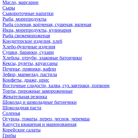
Масло, маргарин
Сыры
Сывороточные напитки
Рыба, морепродукты
Рыба соленая, копченая, сушеная, вяленая
Икра, морепродукты, кулинария
Рыба свежемороженая
Кондитерские изделия, хлеб
Хлебо-булочные изделия
Сушки, баранки, сухари
Хлебцы, отруби, злаковые батончики
Кексы, рулеты, круассаны
Печенье, пряники, вафли
Зефир, мармелад, пастила
Конфеты, драже, ирис
Восточные сладости, халва, сух.завтраки, попкорн
Торты, пирожные замороженные
Жевательная резинка
Шоколад и шоколадные батончики
Шоколадная паста
Соленья
Огурцы, томаты, перец, чеснок, черемша
Капуста квашеная и маринованная
Корейские салаты
Грибы