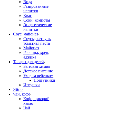
Вода
Газированные
напитки
Квас
Соки, компоты
Энергетические
напитки
Соус, майонез
Соусы, кетчупы,
томатная паста
Майонез
Горчица, хрен,
аджика
Товары для детей
Бытовая химия
Детское питание
Уход за ребенком
Подгузники
Игрушки
Яйцо
Чай, кофе
Кофе, цикорий,
какао
Чай