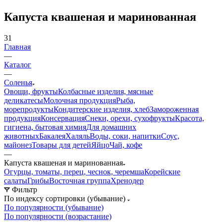
Капуста квашеная и маринованная
31
Главная
—
Каталог
—
Соленья
Овощи, фрукты
Колбасные изделия, мясные
деликатесы
Молочная продукция
Рыба,
морепродукты
Кондитерские изделия, хлеб
Замороженная
продукция
Консервация
Снеки, орехи, сухофрукты
Красота,
гигиена, бытовая химия
Для домашних
животных
Бакалея
Халяль
Воды, соки, напитки
Соус,
майонез
Товары для детей
Яйцо
Чай, кофе
—
Капуста квашеная и маринованная
Огурцы, томаты, перец, чеснок, черемша
Корейские
салаты
Грибы
Восточная группа
Хренодер
Фильтр
По индексу сортировки (убывание)
По популярности (убывание)
По популярности (возрастание)