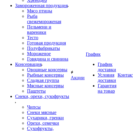
Хренодер
Замороженная продукция
Мясо птицы
Рыба
свежемороженая
Пельмени и
вареники
Тесто
Готовая продукция
Полуфабрикаты
Мороженое
График
Говядина и свинина
Консервация
График
Овощные консервы
доставки
Рыбные консервы
Условия
Контак
Акции
Сладкая группа
доставки
Мясные консервы
Гарантия
Паштеты
на товар
Снеки, орехи, сухофрукты
Чипсы
Снеки мясные
Сухарики, гренки
Орехи, семечки
Сухофрукты,