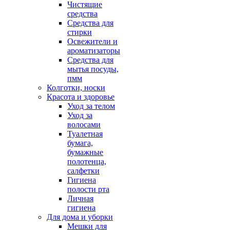
Чистящие
средства
Средства для
стирки
Освежители и
ароматизаторы
Средства для
мытья посуды,
пмм
Колготки, носки
Красота и здоровье
Уход за телом
Уход за
волосами
Туалетная
бумага,
бумажные
полотенца,
салфетки
Гигиена
полости рта
Личная
гигиена
Для дома и уборки
Мешки для