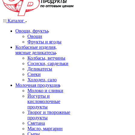
Каталог
Овощи, фрукты
Овощи
Фрукты и ягоды
Колбасные изделия,
мясные деликатесы
Колбасы, ветчины
Сосиски, сардельки
Деликатесы
Снеки
Холодец, сало
Молочная продукция
Молоко и сливки
Йогурты и
кисломолочные
продукты
Творог и творожные
продукты
Сметана
Масло, маргарин
Сыры