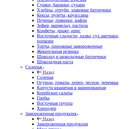
Сушки, баранки, сухари
Хлебцы, отруби, злаковые батончики
Кексы, рулеты, круассаны
Печенье, пряники, вафли
Зефир, мармелад, пастила
Конфеты, драже, ирис
Восточные сладости, халва, сух.завтраки,
попкорн
Торты, пирожные замороженные
Жевательная резинка
Шоколад и шоколадные батончики
Шоколадная паста
Соленья
Назад
Соленья
Огурцы, томаты, перец, чеснок, черемша
Капуста квашеная и маринованная
Корейские салаты
Грибы
Восточная группа
Хренодер
Замороженная продукция
Назад
Замороженная продукция