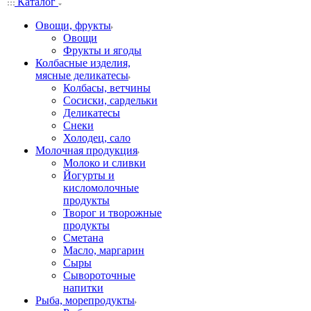
Каталог
Овощи, фрукты
Овощи
Фрукты и ягоды
Колбасные изделия,
мясные деликатесы
Колбасы, ветчины
Сосиски, сардельки
Деликатесы
Снеки
Холодец, сало
Молочная продукция
Молоко и сливки
Йогурты и
кисломолочные
продукты
Творог и творожные
продукты
Сметана
Масло, маргарин
Сыры
Сывороточные
напитки
Рыба, морепродукты