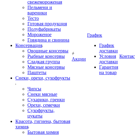
свежемороженая
Пельмени и
вареники
Тесто
Готовая продукция
Полуфабрикаты
Мороженое
График
Говядина и свинина
Консервация
График
Овощные консервы
доставки
Рыбные консервы
Условия
Контак
Акции
Сладкая группа
доставки
Мясные консервы
Гарантия
Паштеты
на товар
Снеки, орехи, сухофрукты
Чипсы
Снеки мясные
Сухарики, гренки
Орехи, семечки
Сухофрукты,
цукаты
Красота, гигиена, бытовая
химия
Бытовая химия