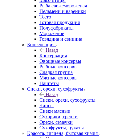
Мясо птицы
Рыба свежемороженая
Пельмени и вареники
Тесто
Готовая продукция
Полуфабрикаты
Мороженое
Говядина и свинина
Консервация
Назад
Консервация
Овощные консервы
Рыбные консервы
Сладкая группа
Мясные консервы
Паштеты
Снеки, орехи, сухофрукты
Назад
Снеки, орехи, сухофрукты
Чипсы
Снеки мясные
Сухарики, гренки
Орехи, семечки
Сухофрукты, цукаты
Красота, гигиена, бытовая химия