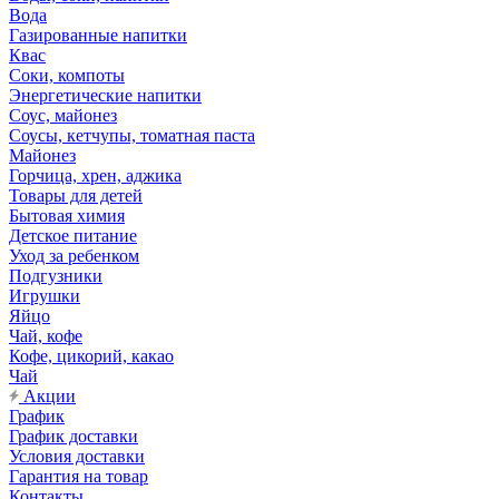
Вода
Газированные напитки
Квас
Соки, компоты
Энергетические напитки
Соус, майонез
Соусы, кетчупы, томатная паста
Майонез
Горчица, хрен, аджика
Товары для детей
Бытовая химия
Детское питание
Уход за ребенком
Подгузники
Игрушки
Яйцо
Чай, кофе
Кофе, цикорий, какао
Чай
Акции
График
График доставки
Условия доставки
Гарантия на товар
Контакты