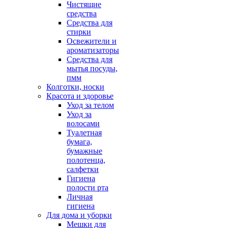
Чистящие
средства
Средства для
стирки
Освежители и
ароматизаторы
Средства для
мытья посуды,
пмм
Колготки, носки
Красота и здоровье
Уход за телом
Уход за
волосами
Туалетная
бумага,
бумажные
полотенца,
салфетки
Гигиена
полости рта
Личная
гигиена
Для дома и уборки
Мешки для