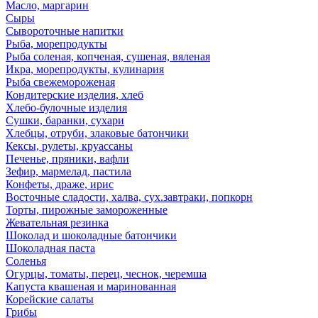
Масло, маргарин
Сыры
Сывороточные напитки
Рыба, морепродукты
Рыба соленая, копченая, сушеная, вяленая
Икра, морепродукты, кулинария
Рыба свежемороженая
Кондитерские изделия, хлеб
Хлебо-булочные изделия
Сушки, баранки, сухари
Хлебцы, отруби, злаковые батончики
Кексы, рулеты, круассаны
Печенье, пряники, вафли
Зефир, мармелад, пастила
Конфеты, драже, ирис
Восточные сладости, халва, сух.завтраки, попкорн
Торты, пирожные замороженные
Жевательная резинка
Шоколад и шоколадные батончики
Шоколадная паста
Соленья
Огурцы, томаты, перец, чеснок, черемша
Капуста квашеная и маринованная
Корейские салаты
Грибы