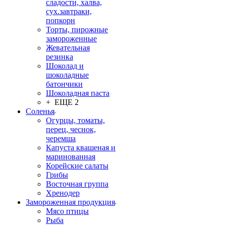
сладости, халва,
сух.завтраки,
попкорн
Торты, пирожные
замороженные
Жевательная
резинка
Шоколад и
шоколадные
батончики
Шоколадная паста
+ ЕЩЕ 2
Соленья
Огурцы, томаты,
перец, чеснок,
черемша
Капуста квашеная и
маринованная
Корейские салаты
Грибы
Восточная группа
Хренодер
Замороженная продукция
Мясо птицы
Рыба