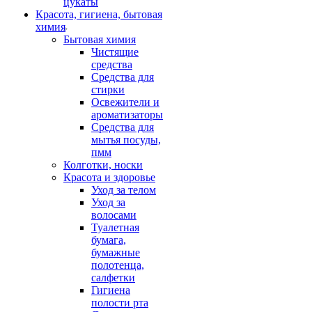
цукаты
Красота, гигиена, бытовая
химия
Бытовая химия
Чистящие
средства
Средства для
стирки
Освежители и
ароматизаторы
Средства для
мытья посуды,
пмм
Колготки, носки
Красота и здоровье
Уход за телом
Уход за
волосами
Туалетная
бумага,
бумажные
полотенца,
салфетки
Гигиена
полости рта