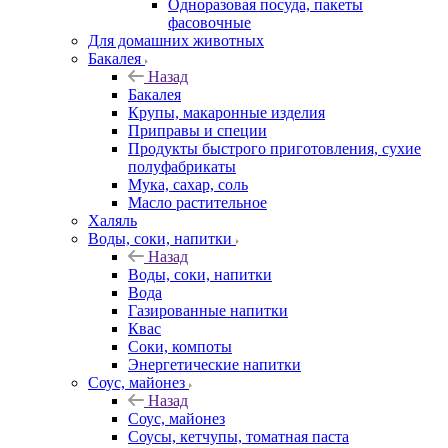
Одноразовая посуда, пакеты
фасовочные
Для домашних животных
Бакалея
Назад
Бакалея
Крупы, макаронные изделия
Приправы и специи
Продукты быстрого приготовления, сухие
полуфабрикаты
Мука, сахар, соль
Масло растительное
Халяль
Воды, соки, напитки
Назад
Воды, соки, напитки
Вода
Газированные напитки
Квас
Соки, компоты
Энергетические напитки
Соус, майонез
Назад
Соус, майонез
Соусы, кетчупы, томатная паста