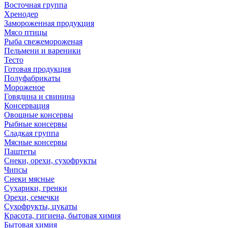
Восточная группа
Хренодер
Замороженная продукция
Мясо птицы
Рыба свежемороженая
Пельмени и вареники
Тесто
Готовая продукция
Полуфабрикаты
Мороженое
Говядина и свинина
Консервация
Овощные консервы
Рыбные консервы
Сладкая группа
Мясные консервы
Паштеты
Снеки, орехи, сухофрукты
Чипсы
Снеки мясные
Сухарики, гренки
Орехи, семечки
Сухофрукты, цукаты
Красота, гигиена, бытовая химия
Бытовая химия