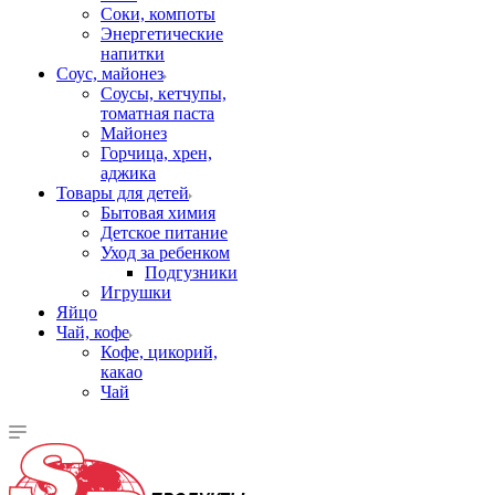
Соки, компоты
Энергетические
напитки
Соус, майонез
Соусы, кетчупы,
томатная паста
Майонез
Горчица, хрен,
аджика
Товары для детей
Бытовая химия
Детское питание
Уход за ребенком
Подгузники
Игрушки
Яйцо
Чай, кофе
Кофе, цикорий,
какао
Чай