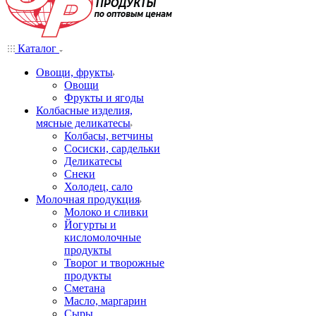
Каталог
Овощи, фрукты
Овощи
Фрукты и ягоды
Колбасные изделия,
мясные деликатесы
Колбасы, ветчины
Сосиски, сардельки
Деликатесы
Снеки
Холодец, сало
Молочная продукция
Молоко и сливки
Йогурты и
кисломолочные
продукты
Творог и творожные
продукты
Сметана
Масло, маргарин
Сыры