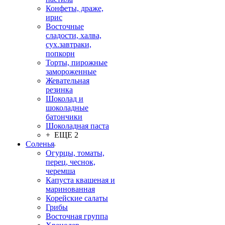
Конфеты, драже,
ирис
Восточные
сладости, халва,
сух.завтраки,
попкорн
Торты, пирожные
замороженные
Жевательная
резинка
Шоколад и
шоколадные
батончики
Шоколадная паста
+ ЕЩЕ 2
Соленья
Огурцы, томаты,
перец, чеснок,
черемша
Капуста квашеная и
маринованная
Корейские салаты
Грибы
Восточная группа