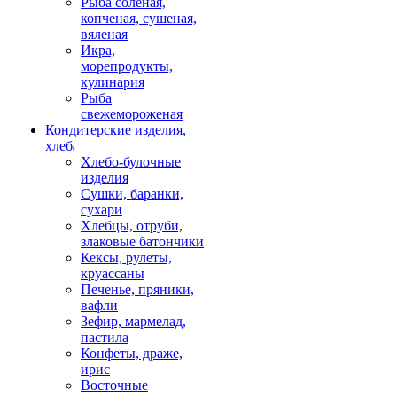
Рыба соленая,
копченая, сушеная,
вяленая
Икра,
морепродукты,
кулинария
Рыба
свежемороженая
Кондитерские изделия,
хлеб
Хлебо-булочные
изделия
Сушки, баранки,
сухари
Хлебцы, отруби,
злаковые батончики
Кексы, рулеты,
круассаны
Печенье, пряники,
вафли
Зефир, мармелад,
пастила
Конфеты, драже,
ирис
Восточные