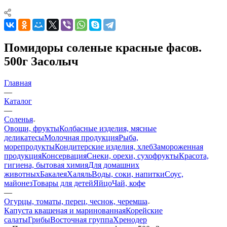
Помидоры соленые красные фасов.
500г Засолыч
Главная
—
Каталог
—
Соленья
Овощи, фрукты
Колбасные изделия, мясные
деликатесы
Молочная продукция
Рыба,
морепродукты
Кондитерские изделия, хлеб
Замороженная
продукция
Консервация
Снеки, орехи, сухофрукты
Красота,
гигиена, бытовая химия
Для домашних
животных
Бакалея
Халяль
Воды, соки, напитки
Соус,
майонез
Товары для детей
Яйцо
Чай, кофе
—
Огурцы, томаты, перец, чеснок, черемша
Капуста квашеная и маринованная
Корейские
салаты
Грибы
Восточная группа
Хренодер