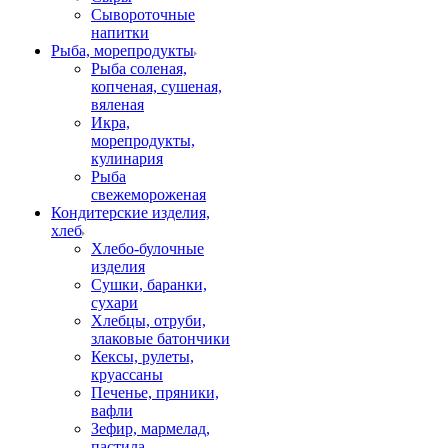
Сывороточные
напитки
Рыба, морепродукты
Рыба соленая,
копченая, сушеная,
вяленая
Икра,
морепродукты,
кулинария
Рыба
свежемороженая
Кондитерские изделия,
хлеб
Хлебо-булочные
изделия
Сушки, баранки,
сухари
Хлебцы, отруби,
злаковые батончики
Кексы, рулеты,
круассаны
Печенье, пряники,
вафли
Зефир, мармелад,
пастила