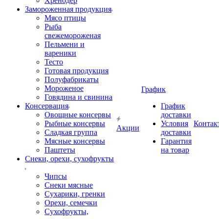
Хренодер
Замороженная продукция
Мясо птицы
Рыба
свежемороженая
Пельмени и
вареники
Тесто
Готовая продукция
Полуфабрикаты
Мороженое
График
Говядина и свинина
Консервация
График
Овощные консервы
доставки
Рыбные консервы
Условия
Контак
Акции
Сладкая группа
доставки
Мясные консервы
Гарантия
Паштеты
на товар
Снеки, орехи, сухофрукты
Чипсы
Снеки мясные
Сухарики, гренки
Орехи, семечки
Сухофрукты,