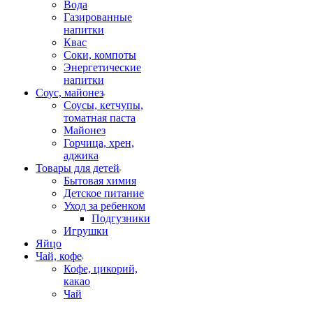
Вода
Газированные
напитки
Квас
Соки, компоты
Энергетические
напитки
Соус, майонез
Соусы, кетчупы,
томатная паста
Майонез
Горчица, хрен,
аджика
Товары для детей
Бытовая химия
Детское питание
Уход за ребенком
Подгузники
Игрушки
Яйцо
Чай, кофе
Кофе, цикорий,
какао
Чай