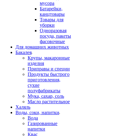
мусора
Батарейки,
канцтовары
Товары для
уборки
Одноразовая
посуда, пакеты
фасовочные
Для домашних животных
Бакалея
Крупы, макаронные
изделия
Приправы и специи
Продукты быстрого
приготовления,
сухие
полуфабрикаты
Мука, сахар, соль
Масло растительное
Халяль
Воды, соки, напитки
Вода
Газированные
напитки
Квас