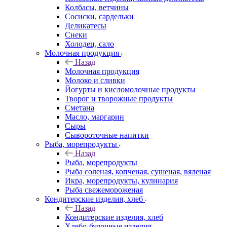
Колбасы, ветчины
Сосиски, сардельки
Деликатесы
Снеки
Холодец, сало
Молочная продукция
Назад
Молочная продукция
Молоко и сливки
Йогурты и кисломолочные продукты
Творог и творожные продукты
Сметана
Масло, маргарин
Сыры
Сывороточные напитки
Рыба, морепродукты
Назад
Рыба, морепродукты
Рыба соленая, копченая, сушеная, вяленая
Икра, морепродукты, кулинария
Рыба свежемороженая
Кондитерские изделия, хлеб
Назад
Кондитерские изделия, хлеб
Хлебо-булочные изделия