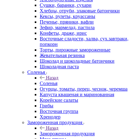
Сушки, баранки, сухари
Хлебцы, отруби, злаковые батончики
Кексы, рулеты, круассаны
Печенье, пряники, вафли
Зефир, мармелад, пастила
Конфеты, драже, ирис
Восточные сладости, халва, сух.завтраки,
попкорн
Торты, пирожные замороженные
Жевательная резинка
Шоколад и шоколадные батончики
Шоколадная паста
Соленья
Назад
Соленья
Огурцы, томаты, перец, чеснок, черемша
Капуста квашеная и маринованная
Корейские салаты
Грибы
Восточная группа
Хренодер
Замороженная продукция
Назад
Замороженная продукция