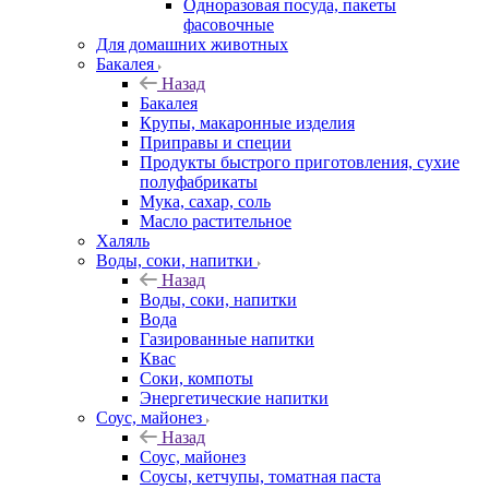
Одноразовая посуда, пакеты
фасовочные
Для домашних животных
Бакалея
Назад
Бакалея
Крупы, макаронные изделия
Приправы и специи
Продукты быстрого приготовления, сухие
полуфабрикаты
Мука, сахар, соль
Масло растительное
Халяль
Воды, соки, напитки
Назад
Воды, соки, напитки
Вода
Газированные напитки
Квас
Соки, компоты
Энергетические напитки
Соус, майонез
Назад
Соус, майонез
Соусы, кетчупы, томатная паста