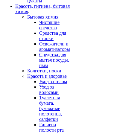
цукаты
Красота, гигиена, бытовая
химия
Бытовая химия
Чистящие
средства
Средства для
стирки
Освежители и
ароматизаторы
Средства для
мытья посуды,
пмм
Колготки, носки
Красота и здоровье
Уход за телом
Уход за
волосами
Туалетная
бумага,
бумажные
полотенца,
салфетки
Гигиена
полости рта