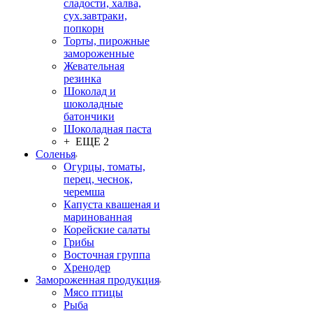
сладости, халва,
сух.завтраки,
попкорн
Торты, пирожные
замороженные
Жевательная
резинка
Шоколад и
шоколадные
батончики
Шоколадная паста
+ ЕЩЕ 2
Соленья
Огурцы, томаты,
перец, чеснок,
черемша
Капуста квашеная и
маринованная
Корейские салаты
Грибы
Восточная группа
Хренодер
Замороженная продукция
Мясо птицы
Рыба