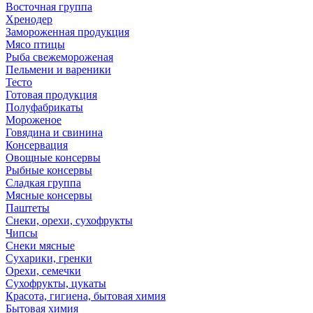
Восточная группа
Хренодер
Замороженная продукция
Мясо птицы
Рыба свежемороженая
Пельмени и вареники
Тесто
Готовая продукция
Полуфабрикаты
Мороженое
Говядина и свинина
Консервация
Овощные консервы
Рыбные консервы
Сладкая группа
Мясные консервы
Паштеты
Снеки, орехи, сухофрукты
Чипсы
Снеки мясные
Сухарики, гренки
Орехи, семечки
Сухофрукты, цукаты
Красота, гигиена, бытовая химия
Бытовая химия