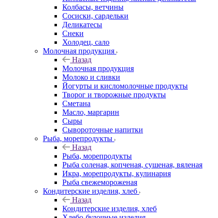
Колбасы, ветчины
Сосиски, сардельки
Деликатесы
Снеки
Холодец, сало
Молочная продукция
Назад
Молочная продукция
Молоко и сливки
Йогурты и кисломолочные продукты
Творог и творожные продукты
Сметана
Масло, маргарин
Сыры
Сывороточные напитки
Рыба, морепродукты
Назад
Рыба, морепродукты
Рыба соленая, копченая, сушеная, вяленая
Икра, морепродукты, кулинария
Рыба свежемороженая
Кондитерские изделия, хлеб
Назад
Кондитерские изделия, хлеб
Хлебо-булочные изделия