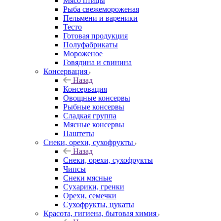
Мясо птицы
Рыба свежемороженая
Пельмени и вареники
Тесто
Готовая продукция
Полуфабрикаты
Мороженое
Говядина и свинина
Консервация
Назад
Консервация
Овощные консервы
Рыбные консервы
Сладкая группа
Мясные консервы
Паштеты
Снеки, орехи, сухофрукты
Назад
Снеки, орехи, сухофрукты
Чипсы
Снеки мясные
Сухарики, гренки
Орехи, семечки
Сухофрукты, цукаты
Красота, гигиена, бытовая химия