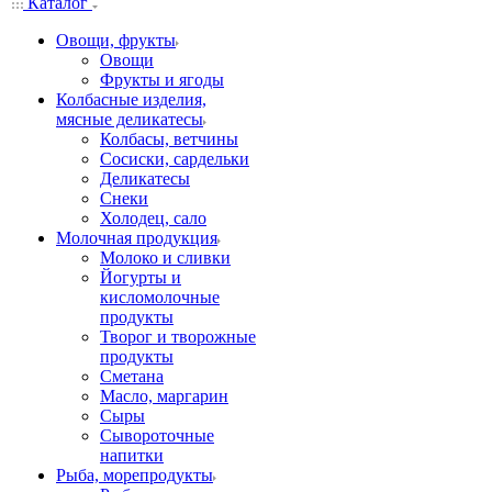
Каталог
Овощи, фрукты
Овощи
Фрукты и ягоды
Колбасные изделия,
мясные деликатесы
Колбасы, ветчины
Сосиски, сардельки
Деликатесы
Снеки
Холодец, сало
Молочная продукция
Молоко и сливки
Йогурты и
кисломолочные
продукты
Творог и творожные
продукты
Сметана
Масло, маргарин
Сыры
Сывороточные
напитки
Рыба, морепродукты