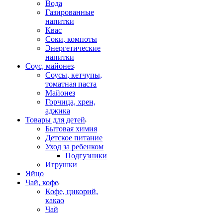
Вода
Газированные
напитки
Квас
Соки, компоты
Энергетические
напитки
Соус, майонез
Соусы, кетчупы,
томатная паста
Майонез
Горчица, хрен,
аджика
Товары для детей
Бытовая химия
Детское питание
Уход за ребенком
Подгузники
Игрушки
Яйцо
Чай, кофе
Кофе, цикорий,
какао
Чай