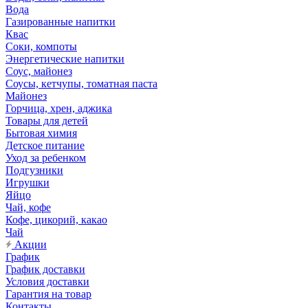
Вода
Газированные напитки
Квас
Соки, компоты
Энергетические напитки
Соус, майонез
Соусы, кетчупы, томатная паста
Майонез
Горчица, хрен, аджика
Товары для детей
Бытовая химия
Детское питание
Уход за ребенком
Подгузники
Игрушки
Яйцо
Чай, кофе
Кофе, цикорий, какао
Чай
Акции
График
График доставки
Условия доставки
Гарантия на товар
Контакты