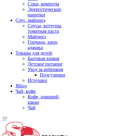
Соки, компоты
Энергетические
напитки
Соус, майонез
Соусы, кетчупы,
томатная паста
Майонез
Горчица, хрен,
аджика
Товары для детей
Бытовая химия
Детское питание
Уход за ребенком
Подгузники
Игрушки
Яйцо
Чай, кофе
Кофе, цикорий,
какао
Чай