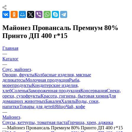
Майонез Провансаль Премиум 80%
Принто ДП 400 г*15
Главная
—
Каталог
—
Соус, майонез
Овощи, фрукты
Колбасные изделия, мясные
деликатесы
Молочная продукция
Рыба,
морепродукты
Кондитерские изделия,
хлеб
Соленья
Замороженная продукция
Консервация
Снеки,
орехи, сухофрукты
Красота, гигиена, бытовая химия
Для
домашних животных
Бакалея
Халяль
Воды, соки,
напитки
Товары для детей
Яйцо
Чай, кофе
—
Майонез
Соусы, кетчупы, томатная паста
Горчица, хрен, аджика
—
Майонез Провансаль Премиум 80% Принто ДП 400 г*15