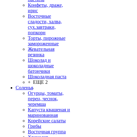
Конфеты, драже,
ирис
Восточные
сладости, халва,
сух.завтраки,
попкорн
Торты, пирожные
замороженные
Жевательная
резинка
Шоколад и
шоколадные
батончики
Шоколадная паста
+ ЕЩЕ 2
Соленья
Огурцы, томаты,
перец, чеснок,
черемша
Капуста квашеная и
маринованная
Корейские салаты
Грибы
Восточная группа