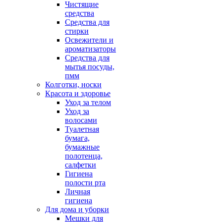
Чистящие
средства
Средства для
стирки
Освежители и
ароматизаторы
Средства для
мытья посуды,
пмм
Колготки, носки
Красота и здоровье
Уход за телом
Уход за
волосами
Туалетная
бумага,
бумажные
полотенца,
салфетки
Гигиена
полости рта
Личная
гигиена
Для дома и уборки
Мешки для