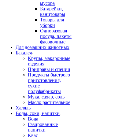
мусора
Батарейки,
канцтовары
Товары для
уборки
Одноразовая
посуда, пакеты
фасовочные
Для домашних животных
Бакалея
Крупы, макаронные
изделия
Приправы и специи
Продукты быстрого
приготовления,
сухие
полуфабрикаты
Мука, сахар, соль
Масло растительное
Халяль
Воды, соки, напитки
Вода
Газированные
напитки
Квас