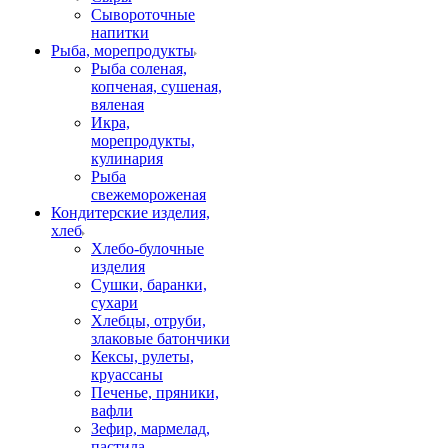
Сывороточные
напитки
Рыба, морепродукты
Рыба соленая,
копченая, сушеная,
вяленая
Икра,
морепродукты,
кулинария
Рыба
свежемороженая
Кондитерские изделия,
хлеб
Хлебо-булочные
изделия
Сушки, баранки,
сухари
Хлебцы, отруби,
злаковые батончики
Кексы, рулеты,
круассаны
Печенье, пряники,
вафли
Зефир, мармелад,
пастила