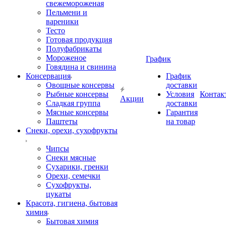
свежемороженая
Пельмени и
вареники
Тесто
Готовая продукция
Полуфабрикаты
Мороженое
График
Говядина и свинина
Консервация
График
Овощные консервы
доставки
Рыбные консервы
Условия
Контак
Акции
Сладкая группа
доставки
Мясные консервы
Гарантия
Паштеты
на товар
Снеки, орехи, сухофрукты
Чипсы
Снеки мясные
Сухарики, гренки
Орехи, семечки
Сухофрукты,
цукаты
Красота, гигиена, бытовая
химия
Бытовая химия