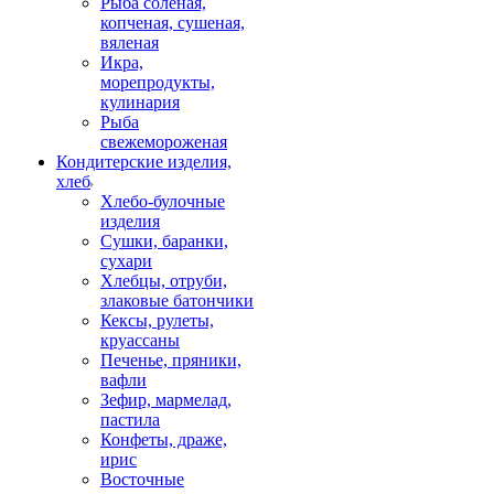
Рыба соленая,
копченая, сушеная,
вяленая
Икра,
морепродукты,
кулинария
Рыба
свежемороженая
Кондитерские изделия,
хлеб
Хлебо-булочные
изделия
Сушки, баранки,
сухари
Хлебцы, отруби,
злаковые батончики
Кексы, рулеты,
круассаны
Печенье, пряники,
вафли
Зефир, мармелад,
пастила
Конфеты, драже,
ирис
Восточные