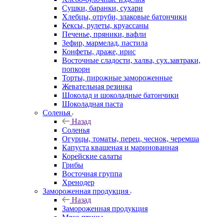
Сушки, баранки, сухари
Хлебцы, отруби, злаковые батончики
Кексы, рулеты, круассаны
Печенье, пряники, вафли
Зефир, мармелад, пастила
Конфеты, драже, ирис
Восточные сладости, халва, сух.завтраки,
попкорн
Торты, пирожные замороженные
Жевательная резинка
Шоколад и шоколадные батончики
Шоколадная паста
Соленья
Назад
Соленья
Огурцы, томаты, перец, чеснок, черемша
Капуста квашеная и маринованная
Корейские салаты
Грибы
Восточная группа
Хренодер
Замороженная продукция
Назад
Замороженная продукция