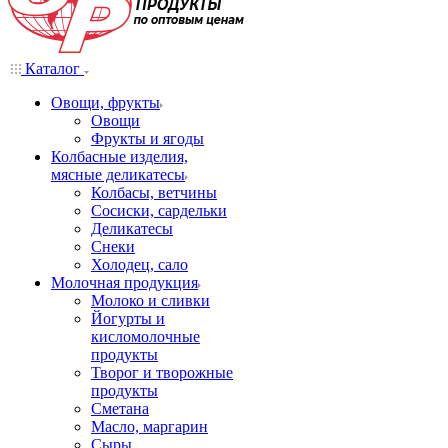
Каталог
Овощи, фрукты
Овощи
Фрукты и ягоды
Колбасные изделия,
мясные деликатесы
Колбасы, ветчины
Сосиски, сардельки
Деликатесы
Снеки
Холодец, сало
Молочная продукция
Молоко и сливки
Йогурты и
кисломолочные
продукты
Творог и творожные
продукты
Сметана
Масло, маргарин
Сыры