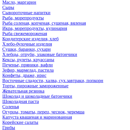
Масло, маргарин
Сыры
Сывороточные напитки
Рыба, морепродукты
Рыба соленая, копченая, сушеная, вяленая
Икра, морепродукты, кулинария
Рыба свежемороженая
Кондитерские изделия, хлеб
Хлебо-булочные изделия
Сушки, баранки, сухари
Хлебцы, отруби, злаковые батончики
Кексы, рулеты, круассаны
Печенье, пряники, вафли
Зефир, мармелад, пастила
Конфеты, драже, ирис
Восточные сладости, халва, сух.завтраки, попкорн
Торты, пирожные замороженные
Жевательная резинка
Шоколад и шоколадные батончики
Шоколадная паста
Соленья
Огурцы, томаты, перец, чеснок, черемша
Капуста квашеная и маринованная
Корейские салаты
Грибы