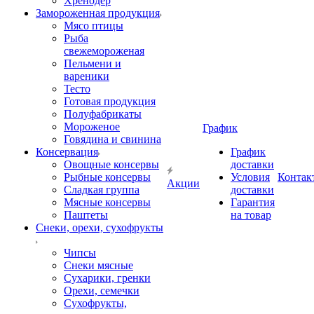
Хренодер
Замороженная продукция
Мясо птицы
Рыба
свежемороженая
Пельмени и
вареники
Тесто
Готовая продукция
Полуфабрикаты
Мороженое
График
Говядина и свинина
Консервация
График
Овощные консервы
доставки
Рыбные консервы
Условия
Контак
Акции
Сладкая группа
доставки
Мясные консервы
Гарантия
Паштеты
на товар
Снеки, орехи, сухофрукты
Чипсы
Снеки мясные
Сухарики, гренки
Орехи, семечки
Сухофрукты,