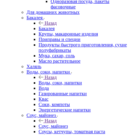
Одноразовая посуда, пакеты
фасовочные
Для домашних животных
Бакалея
Назад
Бакалея
Крупы, макаронные изделия
Приправы и специи
Продукты быстрого приготовления, сухие
полуфабрикаты
Мука, сахар, соль
Масло растительное
Халяль
Воды, соки, напитки
Назад
Воды, соки, напитки
Вода
Газированные напитки
Квас
Соки, компоты
Энергетические напитки
Соус, майонез
Назад
Соус, майонез
Соусы, кетчупы, томатная паста