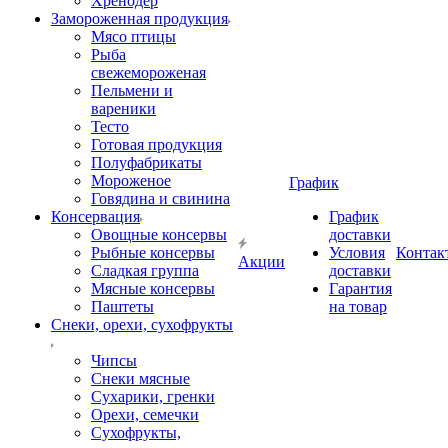
Хренодер
Замороженная продукция
Мясо птицы
Рыба
свежемороженая
Пельмени и
вареники
Тесто
Готовая продукция
Полуфабрикаты
Мороженое
График
Говядина и свинина
Консервация
График
Овощные консервы
доставки
Рыбные консервы
Условия
Контак
Акции
Сладкая группа
доставки
Мясные консервы
Гарантия
Паштеты
на товар
Снеки, орехи, сухофрукты
Чипсы
Снеки мясные
Сухарики, гренки
Орехи, семечки
Сухофрукты,