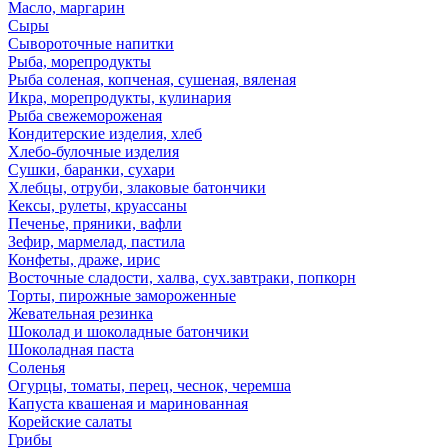
Масло, маргарин
Сыры
Сывороточные напитки
Рыба, морепродукты
Рыба соленая, копченая, сушеная, вяленая
Икра, морепродукты, кулинария
Рыба свежемороженая
Кондитерские изделия, хлеб
Хлебо-булочные изделия
Сушки, баранки, сухари
Хлебцы, отруби, злаковые батончики
Кексы, рулеты, круассаны
Печенье, пряники, вафли
Зефир, мармелад, пастила
Конфеты, драже, ирис
Восточные сладости, халва, сух.завтраки, попкорн
Торты, пирожные замороженные
Жевательная резинка
Шоколад и шоколадные батончики
Шоколадная паста
Соленья
Огурцы, томаты, перец, чеснок, черемша
Капуста квашеная и маринованная
Корейские салаты
Грибы