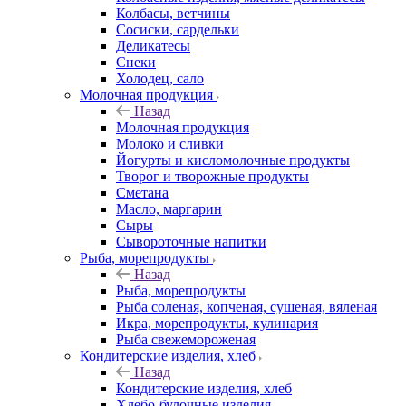
Колбасы, ветчины
Сосиски, сардельки
Деликатесы
Снеки
Холодец, сало
Молочная продукция
Назад
Молочная продукция
Молоко и сливки
Йогурты и кисломолочные продукты
Творог и творожные продукты
Сметана
Масло, маргарин
Сыры
Сывороточные напитки
Рыба, морепродукты
Назад
Рыба, морепродукты
Рыба соленая, копченая, сушеная, вяленая
Икра, морепродукты, кулинария
Рыба свежемороженая
Кондитерские изделия, хлеб
Назад
Кондитерские изделия, хлеб
Хлебо-булочные изделия