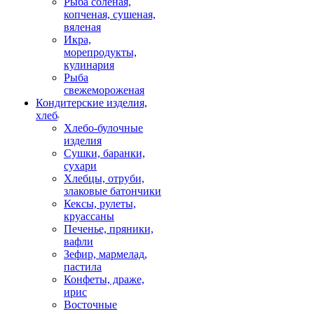
Рыба соленая,
копченая, сушеная,
вяленая
Икра,
морепродукты,
кулинария
Рыба
свежемороженая
Кондитерские изделия,
хлеб
Хлебо-булочные
изделия
Сушки, баранки,
сухари
Хлебцы, отруби,
злаковые батончики
Кексы, рулеты,
круассаны
Печенье, пряники,
вафли
Зефир, мармелад,
пастила
Конфеты, драже,
ирис
Восточные