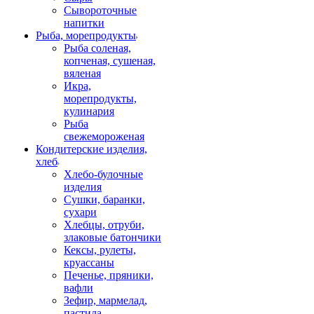
Сывороточные
напитки
Рыба, морепродукты
Рыба соленая,
копченая, сушеная,
вяленая
Икра,
морепродукты,
кулинария
Рыба
свежемороженая
Кондитерские изделия,
хлеб
Хлебо-булочные
изделия
Сушки, баранки,
сухари
Хлебцы, отруби,
злаковые батончики
Кексы, рулеты,
круассаны
Печенье, пряники,
вафли
Зефир, мармелад,
пастила