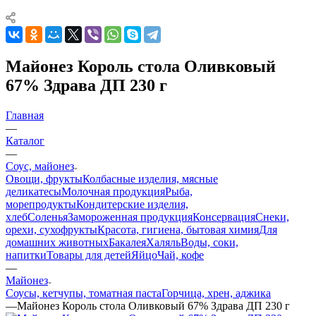
Майонез Король стола Оливковый
67% Здрава ДП 230 г
Главная
—
Каталог
—
Соус, майонез
Овощи, фрукты
Колбасные изделия, мясные
деликатесы
Молочная продукция
Рыба,
морепродукты
Кондитерские изделия,
хлеб
Соленья
Замороженная продукция
Консервация
Снеки,
орехи, сухофрукты
Красота, гигиена, бытовая химия
Для
домашних животных
Бакалея
Халяль
Воды, соки,
напитки
Товары для детей
Яйцо
Чай, кофе
—
Майонез
Соусы, кетчупы, томатная паста
Горчица, хрен, аджика
—
Майонез Король стола Оливковый 67% Здрава ДП 230 г