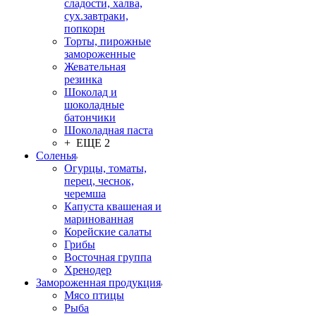
сладости, халва,
сух.завтраки,
попкорн
Торты, пирожные
замороженные
Жевательная
резинка
Шоколад и
шоколадные
батончики
Шоколадная паста
+ ЕЩЕ 2
Соленья
Огурцы, томаты,
перец, чеснок,
черемша
Капуста квашеная и
маринованная
Корейские салаты
Грибы
Восточная группа
Хренодер
Замороженная продукция
Мясо птицы
Рыба