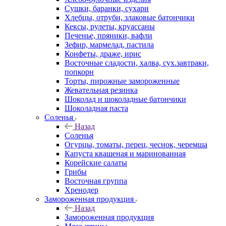
Сушки, баранки, сухари
Хлебцы, отруби, злаковые батончики
Кексы, рулеты, круассаны
Печенье, пряники, вафли
Зефир, мармелад, пастила
Конфеты, драже, ирис
Восточные сладости, халва, сух.завтраки,
попкорн
Торты, пирожные замороженные
Жевательная резинка
Шоколад и шоколадные батончики
Шоколадная паста
Соленья
Назад
Соленья
Огурцы, томаты, перец, чеснок, черемша
Капуста квашеная и маринованная
Корейские салаты
Грибы
Восточная группа
Хренодер
Замороженная продукция
Назад
Замороженная продукция