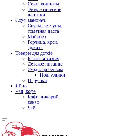
Соки, компоты
Энергетические
напитки
Соус, майонез
Соусы, кетчупы,
томатная паста
Майонез
Горчица, хрен,
аджика
Товары для детей
Бытовая химия
Детское питание
Уход за ребенком
Подгузники
Игрушки
Яйцо
Чай, кофе
Кофе, цикорий,
какао
Чай