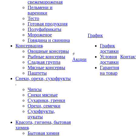
свежемороженая
Пельмени и
вареники
Тесто
Готовая продукция
Полуфабрикаты
Мороженое
График
Говядина и свинина
Консервация
График
Овощные консервы
доставки
Рыбные консервы
Условия
Контак
Акции
Сладкая группа
доставки
Мясные консервы
Гарантия
Паштеты
на товар
Снеки, орехи, сухофрукты
Чипсы
Снеки мясные
Сухарики, гренки
Орехи, семечки
Сухофрукты,
цукаты
Красота, гигиена, бытовая
химия
Бытовая химия