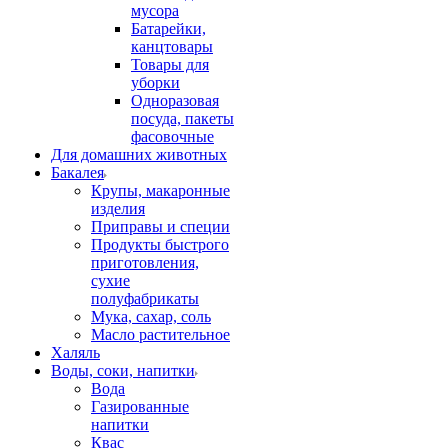
мусора
Батарейки,
канцтовары
Товары для
уборки
Одноразовая
посуда, пакеты
фасовочные
Для домашних животных
Бакалея
Крупы, макаронные
изделия
Приправы и специи
Продукты быстрого
приготовления,
сухие
полуфабрикаты
Мука, сахар, соль
Масло растительное
Халяль
Воды, соки, напитки
Вода
Газированные
напитки
Квас