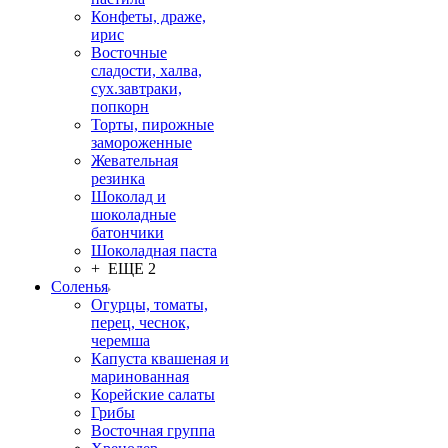
Конфеты, драже,
ирис
Восточные
сладости, халва,
сух.завтраки,
попкорн
Торты, пирожные
замороженные
Жевательная
резинка
Шоколад и
шоколадные
батончики
Шоколадная паста
+ ЕЩЕ 2
Соленья
Огурцы, томаты,
перец, чеснок,
черемша
Капуста квашеная и
маринованная
Корейские салаты
Грибы
Восточная группа