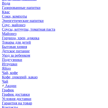
Вода
Газированные напитки
Квас
Соки, компоты
Энергетические напитки
Соус, майонез
Соусы, кетчупы, томатная паста
Майонез
Горчица, хрен, аджика
Товары для детей
Бытовая химия
Детское питание
Уход за ребенком
Подгузники
Игрушки
Яйцо
Чай, кофе
Кофе, цикорий, какао
Чай
Акции
График
График доставки
Условия доставки
Гарантия на товар
Контакты