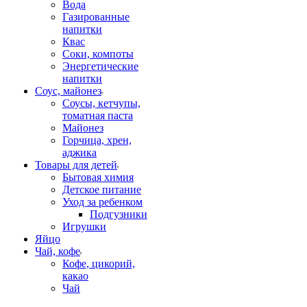
Вода
Газированные
напитки
Квас
Соки, компоты
Энергетические
напитки
Соус, майонез
Соусы, кетчупы,
томатная паста
Майонез
Горчица, хрен,
аджика
Товары для детей
Бытовая химия
Детское питание
Уход за ребенком
Подгузники
Игрушки
Яйцо
Чай, кофе
Кофе, цикорий,
какао
Чай