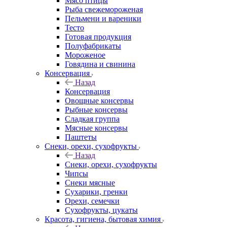
Мясо птицы
Рыба свежемороженая
Пельмени и вареники
Тесто
Готовая продукция
Полуфабрикаты
Мороженое
Говядина и свинина
Консервация
Назад
Консервация
Овощные консервы
Рыбные консервы
Сладкая группа
Мясные консервы
Паштеты
Снеки, орехи, сухофрукты
Назад
Снеки, орехи, сухофрукты
Чипсы
Снеки мясные
Сухарики, гренки
Орехи, семечки
Сухофрукты, цукаты
Красота, гигиена, бытовая химия