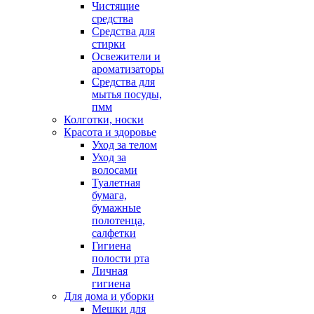
Чистящие
средства
Средства для
стирки
Освежители и
ароматизаторы
Средства для
мытья посуды,
пмм
Колготки, носки
Красота и здоровье
Уход за телом
Уход за
волосами
Туалетная
бумага,
бумажные
полотенца,
салфетки
Гигиена
полости рта
Личная
гигиена
Для дома и уборки
Мешки для