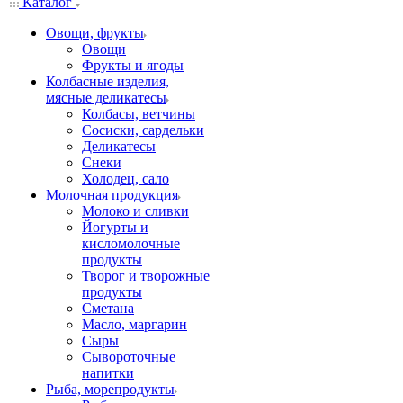
Каталог
Овощи, фрукты
Овощи
Фрукты и ягоды
Колбасные изделия,
мясные деликатесы
Колбасы, ветчины
Сосиски, сардельки
Деликатесы
Снеки
Холодец, сало
Молочная продукция
Молоко и сливки
Йогурты и
кисломолочные
продукты
Творог и творожные
продукты
Сметана
Масло, маргарин
Сыры
Сывороточные
напитки
Рыба, морепродукты