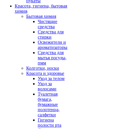
цукаты
Красота, гигиена, бытовая
химия
Бытовая химия
Чистящие
средства
Средства для
стирки
Освежители и
ароматизаторы
Средства для
мытья посуды,
пмм
Колготки, носки
Красота и здоровье
Уход за телом
Уход за
волосами
Туалетная
бумага,
бумажные
полотенца,
салфетки
Гигиена
полости рта