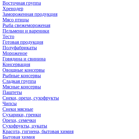
Восточная группа
Хренодер
Замороженная продукция
Мясо птицы
Рыба свежемороженая
Пельмени и вареники
Тесто
Готовая продукция
Полуфабрикаты
Мороженое
Говядина и свинина
Консервация
Овощные консервы
Рыбные консервы
Сладкая группа
Мясные консервы
Паштеты
Снеки, орехи, сухофрукты
Чипсы
Снеки мясные
Сухарики, гренки
Орехи, семечки
Сухофрукты, цукаты
Красота, гигиена, бытовая химия
Бытовая химия