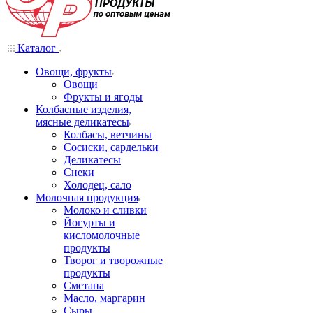
Каталог
Овощи, фрукты
Овощи
Фрукты и ягоды
Колбасные изделия,
мясные деликатесы
Колбасы, ветчины
Сосиски, сардельки
Деликатесы
Снеки
Холодец, сало
Молочная продукция
Молоко и сливки
Йогурты и
кисломолочные
продукты
Творог и творожные
продукты
Сметана
Масло, маргарин
Сыры