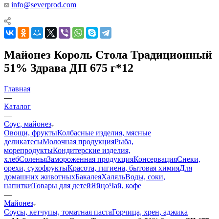
info@severprod.com
Майонез Король Стола Традиционный
51% Здрава ДП 675 г*12
Главная
—
Каталог
—
Соус, майонез
Овощи, фрукты
Колбасные изделия, мясные
деликатесы
Молочная продукция
Рыба,
морепродукты
Кондитерские изделия,
хлеб
Соленья
Замороженная продукция
Консервация
Снеки,
орехи, сухофрукты
Красота, гигиена, бытовая химия
Для
домашних животных
Бакалея
Халяль
Воды, соки,
напитки
Товары для детей
Яйцо
Чай, кофе
—
Майонез
Соусы, кетчупы, томатная паста
Горчица, хрен, аджика