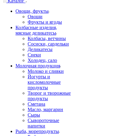
Каталог
Овощи, фрукты
Овощи
Фрукты и ягоды
Колбасные изделия,
мясные деликатесы
Колбасы, ветчины
Сосиски, сардельки
Деликатесы
Снеки
Холодец, сало
Молочная продукция
Молоко и сливки
Йогурты и
кисломолочные
продукты
Творог и творожные
продукты
Сметана
Масло, маргарин
Сыры
Сывороточные
напитки
Рыба, морепродукты