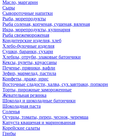
Масло, маргарин
Сыры
Сывороточные напитки
Рыба, морепродукты
Рыба соленая, копченая, сушеная, вяленая
Икра, морепродукты, кулинария
Рыба свежемороженая
Кондитерские изделия, хлеб
Хлебо-булочные изделия
Сушки, баранки, сухари
Хлебцы, отруби, злаковые батончики
Кексы, рулеты, круассаны
Печенье, пряники, вафли
Зефир, мармелад, пастила
Конфеты, драже, ирис
Восточные сладости, халва, сух.завтраки, попкорн
Торты, пирожные замороженные
Жевательная резинка
Шоколад и шоколадные батончики
Шоколадная паста
Соленья
Огурцы, томаты, перец, чеснок, черемша
Капуста квашеная и маринованная
Корейские салаты
Грибы