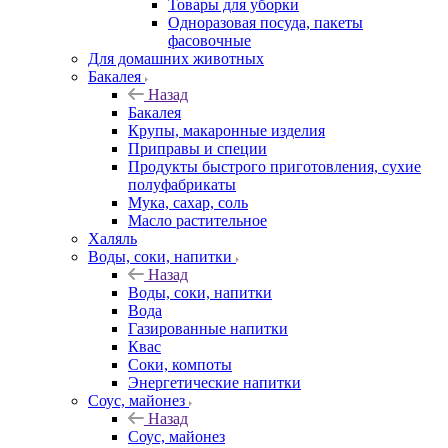
Товары для уборки
Одноразовая посуда, пакеты
фасовочные
Для домашних животных
Бакалея
Назад
Бакалея
Крупы, макаронные изделия
Приправы и специи
Продукты быстрого приготовления, сухие
полуфабрикаты
Мука, сахар, соль
Масло растительное
Халяль
Воды, соки, напитки
Назад
Воды, соки, напитки
Вода
Газированные напитки
Квас
Соки, компоты
Энергетические напитки
Соус, майонез
Назад
Соус, майонез