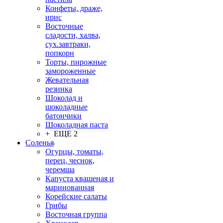
Конфеты, драже,
ирис
Восточные
сладости, халва,
сух.завтраки,
попкорн
Торты, пирожные
замороженные
Жевательная
резинка
Шоколад и
шоколадные
батончики
Шоколадная паста
+ ЕЩЕ 2
Соленья
Огурцы, томаты,
перец, чеснок,
черемша
Капуста квашеная и
маринованная
Корейские салаты
Грибы
Восточная группа