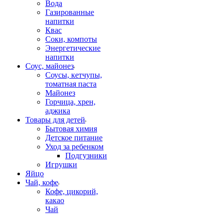
Вода
Газированные
напитки
Квас
Соки, компоты
Энергетические
напитки
Соус, майонез
Соусы, кетчупы,
томатная паста
Майонез
Горчица, хрен,
аджика
Товары для детей
Бытовая химия
Детское питание
Уход за ребенком
Подгузники
Игрушки
Яйцо
Чай, кофе
Кофе, цикорий,
какао
Чай