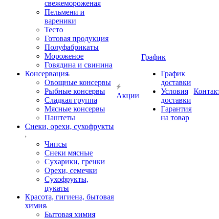
свежемороженая
Пельмени и
вареники
Тесто
Готовая продукция
Полуфабрикаты
Мороженое
График
Говядина и свинина
Консервация
График
Овощные консервы
доставки
Рыбные консервы
Условия
Контак
Акции
Сладкая группа
доставки
Мясные консервы
Гарантия
Паштеты
на товар
Снеки, орехи, сухофрукты
Чипсы
Снеки мясные
Сухарики, гренки
Орехи, семечки
Сухофрукты,
цукаты
Красота, гигиена, бытовая
химия
Бытовая химия