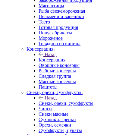
Замороженная продукция
Мясо птицы
Рыба свежемороженая
Пельмени и вареники
Тесто
Готовая продукция
Полуфабрикаты
Мороженое
Говядина и свинина
Консервация
Назад
Консервация
Овощные консервы
Рыбные консервы
Сладкая группа
Мясные консервы
Паштеты
Снеки, орехи, сухофрукты
Назад
Снеки, орехи, сухофрукты
Чипсы
Снеки мясные
Сухарики, гренки
Орехи, семечки
Сухофрукты, цукаты