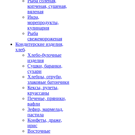
Рыба соленая,
копченая, сушеная,
вяленая
Икра,
морепродукты,
кулинария
Рыба
свежемороженая
Кондитерские изделия,
хлеб
Хлебо-булочные
изделия
Сушки, баранки,
сухари
Хлебцы, отруби,
злаковые батончики
Кексы, рулеты,
круассаны
Печенье, пряники,
вафли
Зефир, мармелад,
пастила
Конфеты, драже,
ирис
Восточные