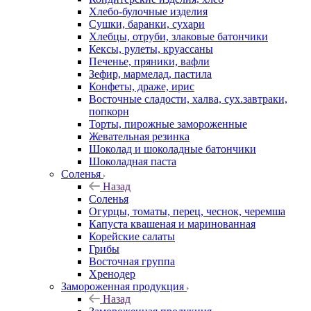
Хлебо-булочные изделия
Сушки, баранки, сухари
Хлебцы, отруби, злаковые батончики
Кексы, рулеты, круассаны
Печенье, пряники, вафли
Зефир, мармелад, пастила
Конфеты, драже, ирис
Восточные сладости, халва, сух.завтраки,
попкорн
Торты, пирожные замороженные
Жевательная резинка
Шоколад и шоколадные батончики
Шоколадная паста
Соленья
Назад
Соленья
Огурцы, томаты, перец, чеснок, черемша
Капуста квашеная и маринованная
Корейские салаты
Грибы
Восточная группа
Хренодер
Замороженная продукция
Назад