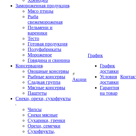
Хренодер
Замороженная продукция
Мясо птицы
Рыба
свежемороженая
Пельмени и
вареники
Тесто
Готовая продукция
Полуфабрикаты
Мороженое
График
Говядина и свинина
Консервация
График
Овощные консервы
доставки
Рыбные консервы
Условия
Контак
Акции
Сладкая группа
доставки
Мясные консервы
Гарантия
Паштеты
на товар
Снеки, орехи, сухофрукты
Чипсы
Снеки мясные
Сухарики, гренки
Орехи, семечки
Сухофрукты,