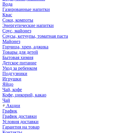
Вода
Газированные напитки
Квас
Соки, компоты
Энергетические напитки
Соус, майонез
Соусы, кетчупы, томатная паста
Майонез
Горчица, хрен, аджика
Товары для детей
Бытовая химия
Детское питание
Уход за ребенком
Подгузники
Игрушки
Яйцо
Чай, кофе
Кофе, цикорий, какао
Чай
Акции
График
График доставки
Условия доставки
Гарантия на товар
Контакты