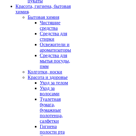
цукаты
Красота, гигиена, бытовая
химия
Бытовая химия
Чистящие
средства
Средства для
стирки
Освежители и
ароматизаторы
Средства для
мытья посуды,
пмм
Колготки, носки
Красота и здоровье
Уход за телом
Уход за
волосами
Туалетная
бумага,
бумажные
полотенца,
салфетки
Гигиена
полости рта