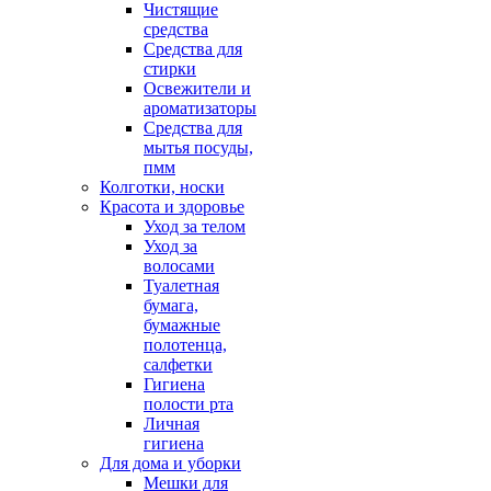
Чистящие
средства
Средства для
стирки
Освежители и
ароматизаторы
Средства для
мытья посуды,
пмм
Колготки, носки
Красота и здоровье
Уход за телом
Уход за
волосами
Туалетная
бумага,
бумажные
полотенца,
салфетки
Гигиена
полости рта
Личная
гигиена
Для дома и уборки
Мешки для