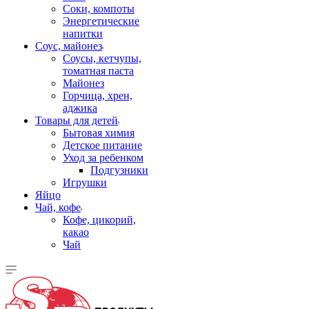
Соки, компоты
Энергетические
напитки
Соус, майонез
Соусы, кетчупы,
томатная паста
Майонез
Горчица, хрен,
аджика
Товары для детей
Бытовая химия
Детское питание
Уход за ребенком
Подгузники
Игрушки
Яйцо
Чай, кофе
Кофе, цикорий,
какао
Чай