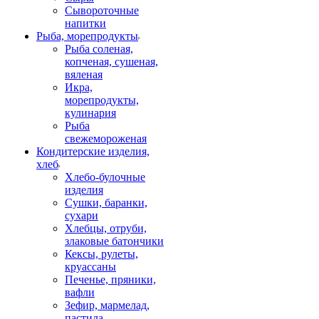
Сывороточные
напитки
Рыба, морепродукты
Рыба соленая,
копченая, сушеная,
вяленая
Икра,
морепродукты,
кулинария
Рыба
свежемороженая
Кондитерские изделия,
хлеб
Хлебо-булочные
изделия
Сушки, баранки,
сухари
Хлебцы, отруби,
злаковые батончики
Кексы, рулеты,
круассаны
Печенье, пряники,
вафли
Зефир, мармелад,
пастила