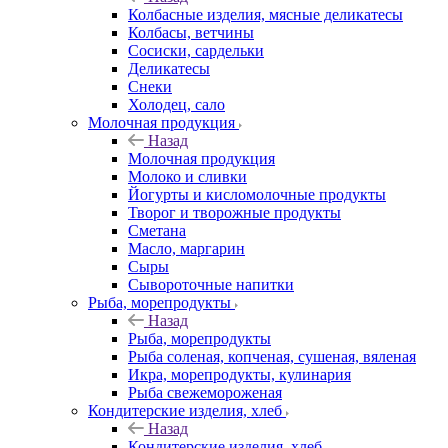
Колбасные изделия, мясные деликатесы
Колбасы, ветчины
Сосиски, сардельки
Деликатесы
Снеки
Холодец, сало
Молочная продукция
Назад
Молочная продукция
Молоко и сливки
Йогурты и кисломолочные продукты
Творог и творожные продукты
Сметана
Масло, маргарин
Сыры
Сывороточные напитки
Рыба, морепродукты
Назад
Рыба, морепродукты
Рыба соленая, копченая, сушеная, вяленая
Икра, морепродукты, кулинария
Рыба свежемороженая
Кондитерские изделия, хлеб
Назад
Кондитерские изделия, хлеб