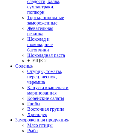
сладости, халва,
сух.завтраки,
попкорн
Торты, пирожные
замороженные
Жевательная
резинка
Шоколад и
шоколадные
батончики
Шоколадная паста
+ ЕЩЕ 2
Соленья
Огурцы, томаты,
перец, чеснок,
черемша
Капуста квашеная и
маринованная
Корейские салаты
Грибы
Восточная группа
Хренодер
Замороженная продукция
Мясо птицы
Рыба