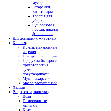
мусора
Батарейки,
канцтовары
Товары для
уборки
Одноразовая
посуда, пакеты
фасовочные
Для домашних животных
Бакалея
Крупы, макаронные
изделия
Приправы и специи
Продукты быстрого
приготовления,
сухие
полуфабрикаты
Мука, сахар, соль
Масло растительное
Халяль
Воды, соки, напитки
Вода
Газированные
напитки
Квас