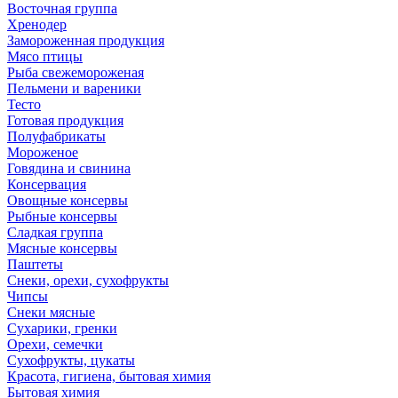
Восточная группа
Хренодер
Замороженная продукция
Мясо птицы
Рыба свежемороженая
Пельмени и вареники
Тесто
Готовая продукция
Полуфабрикаты
Мороженое
Говядина и свинина
Консервация
Овощные консервы
Рыбные консервы
Сладкая группа
Мясные консервы
Паштеты
Снеки, орехи, сухофрукты
Чипсы
Снеки мясные
Сухарики, гренки
Орехи, семечки
Сухофрукты, цукаты
Красота, гигиена, бытовая химия
Бытовая химия