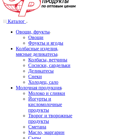
Каталог
Овощи, фрукты
Овощи
Фрукты и ягоды
Колбасные изделия,
мясные деликатесы
Колбасы, ветчины
Сосиски, сардельки
Деликатесы
Снеки
Холодец, сало
Молочная продукция
Молоко и сливки
Йогурты и
кисломолочные
продукты
Творог и творожные
продукты
Сметана
Масло, маргарин
Сыры